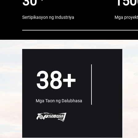
30
150
Sertipikasyon ng Industriya
Mga proyek
38+
Mga Taon ng Dalubhasa