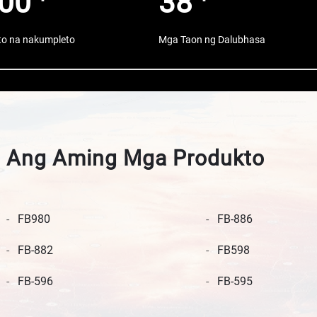
00
38
to na nakumpleto
Mga Taon ng Dalubhasa
Ang Aming Mga Produkto
FB980
FB-886
FB-882
FB598
FB-596
FB-595