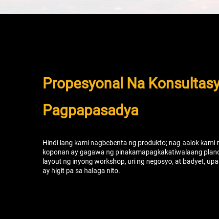
Propesyonal Na Konsultas
Pagpapasadya
Hindi lang kami nagbebenta ng produkto; nag-aalok kami
koponan ay gagawa ng pinakamapagkakatiwalaang plano s
layout ng inyong workshop, uri ng negosyo, at badyet, 
ay higit pa sa halaga nito.