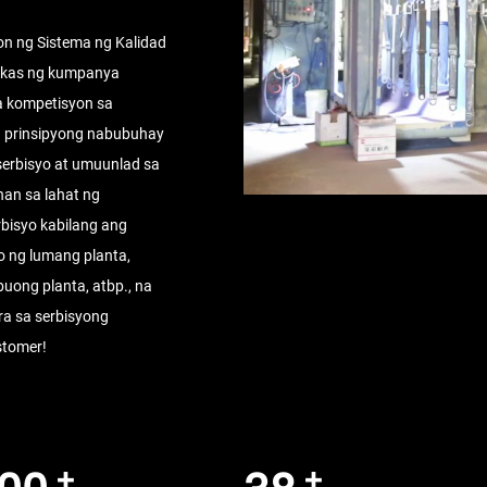
n ng Sistema ng Kalidad
akas ng kumpanya
a kompetisyon sa
a prinsipyong nabubuhay
erbisyo at umuunlad sa
an sa lahat ng
bisyo kabilang ang
o ng lumang planta,
uong planta, atbp., na
a sa serbisyong
stomer!
+
+