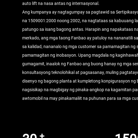
auto lift na nasa antas ng internasyonal.
Ang kumpanya ay nagtagumpay sa pagtawid sa Sertipikasyo
na 1509001:2000 noong 2002, na nagtataas sa kabuuang l
patungo sa isang bagong antas. Harapin ang napakataas n
merkado, ang mga taong Fanbao ay patuloy na nananatili s
sa kalidad, nananalo ng mga customer sa pamamagitan ng s
pamamagitan ng inobasyon. Upang magdala ng kaginhawah
gumagamit, inaalok ng Fanbao ang buong hanay ng mga ser
konsultasyong teknolohikal at pagsasanay, muling pagtatay
disenyo ng bagong planta at kumpletong konpigurasyon ng b
nagsisikap na magbigay ng pinaka-angkop na kagamitan par
awtomobil na may pinakamaliit na puhunan para sa mga cu
+