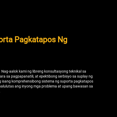
rta Pagkatapos Ng
Nag-aalok kami ng libreng konsultasyong teknikal sa
ra sa pagpapanatili, at epektibong serbisyo sa suplay ng
g isang komprehensibong sistema ng suporta pagkatapos
nalulutas ang inyong mga problema at upang bawasan sa
.