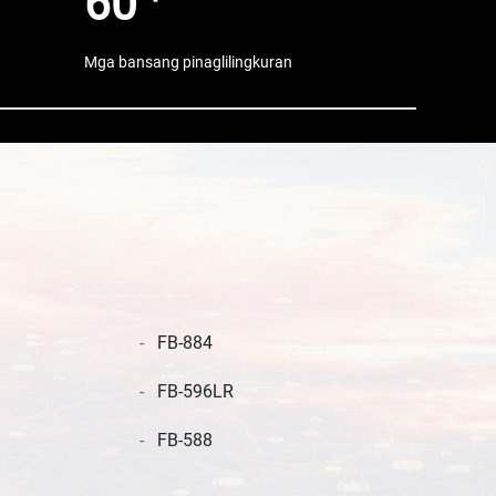
60
Mga bansang pinaglilingkuran
FB-884
FB-596LR
FB-588