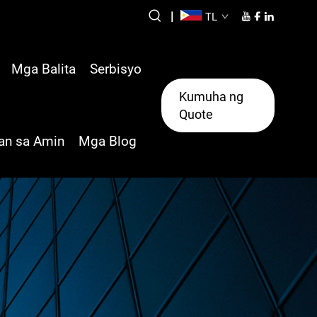
|
TL
Mga Balita
Serbisyo
Kumuha ng
Quote
an sa Amin
Mga Blog