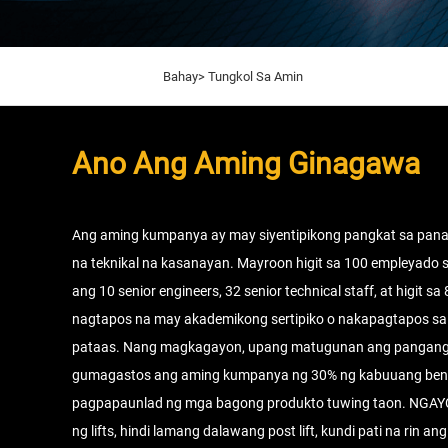
Bahay>
Tungkol Sa Amin
Ano Ang Aming Ginagawa
Ang aming kumpanya ay may siyentipikong pangkat sa pana
na teknikal na kasanayan. Mayroon higit sa 100 empleyado s
ang 10 senior engineers, 32 senior technical staff, at higit
nagtapos na may akademikong sertipiko o nakapagtapos sa ju
pataas. Nang magkagayon, upang matugunan ang pangang
gumagastos ang aming kumpanya ng 30% ng kabuuang benta
pagpapaunlad ng mga bagong produkto tuwing taon. NGAYON
ng lifts, hindi lamang dalawang post lift, kundi pati na rin an