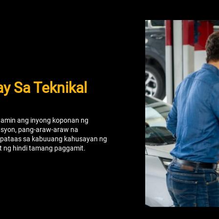
y Sa Teknikal
 namin ang inyong koponan ng
asyon, pang-araw-araw na
gpapataas sa kabuuang kahusayan ng
t ng hindi tamang paggamit.