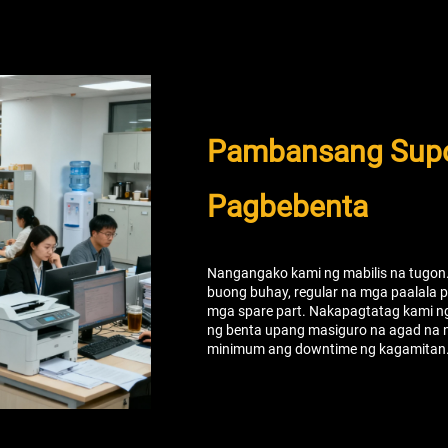
Pambansang Supo
Pagbebenta
Nangangako kami ng mabilis na tugon. 
buong buhay, regular na mga paalala pa
mga spare part. Nakapagtatag kami n
ng benta upang masiguro na agad na 
minimum ang downtime ng kagamitan