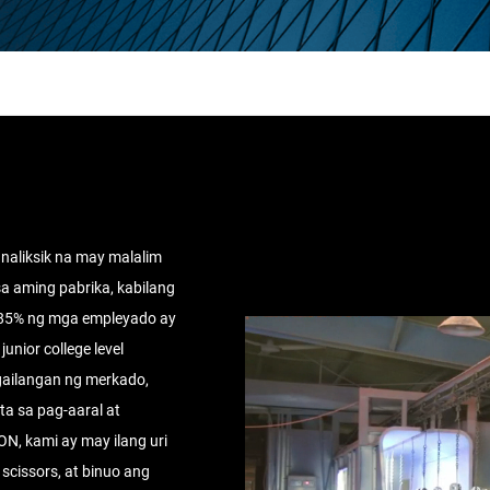
naliksik na may malalim
a aming pabrika, kabilang
 sa 85% ng mga empleyado ay
nior college level
ailangan ng merkado,
 sa pag-aaral at
, kami ay may ilang uri
g scissors, at binuo ang