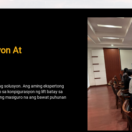
yon At
 ng solusyon. Ang aming ekspertong
a konpigurasyon ng lift batay sa
upang masiguro na ang bawat puhunan