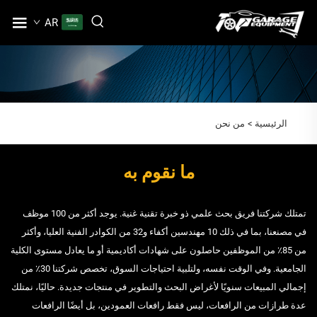
AR
الرئيسية >
من نحن
ما نقوم به
تمتلك شركتنا فريق بحث علمي ذو خبرة تقنية غنية. يوجد أكثر من 100 موظف
في مصنعنا، بما في ذلك 10 مهندسين أكفاء و32 من الكوادر الفنية العليا، وأكثر
من 85٪ من الموظفين حاصلون على شهادات أكاديمية أو ما يعادل مستوى الكلية
الجامعية. وفي الوقت نفسه، ولتلبية احتياجات السوق، تخصص شركتنا 30٪ من
إجمالي المبيعات سنويًا لأغراض البحث والتطوير في منتجات جديدة. حاليًا، نمتلك
عدة طرازات من الرافعات، ليس فقط رافعات العمودين، بل أيضًا الرافعات