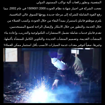
المقصية، ونطور رافعات آلية تواكب المستوى الدولي.
نجحت الشركة في اجتياز شهادة نظام الجودة 1509001:2000 في عام 2002، مما
رفع القوة الشاملة للشركة إلى مرحلة جديدة. ووجهًا للسوق عالي التنافسية،
يلتزم موظفو فانباو باستمرار بمبدأ البقاء من خلال الجودة، وكسب العملاء من
خلال الخدمة، والتطور من خلال الابتكار. ولإيصال الراحة لجميع المستخدمين،
تقدم فانباو خدمات شاملة تشمل الاستشارات التكنولوجية والتدريب، وإعادة بناء
المنشآت القديمة، وتصميم المنشآت الجديدة، والتكوين الكامل للمنشأة بأكملها،
وغيرها، سعياً لتوفير معدات خدمة السيارات الأنسب بأقل استثمار ممكن للعملاء!