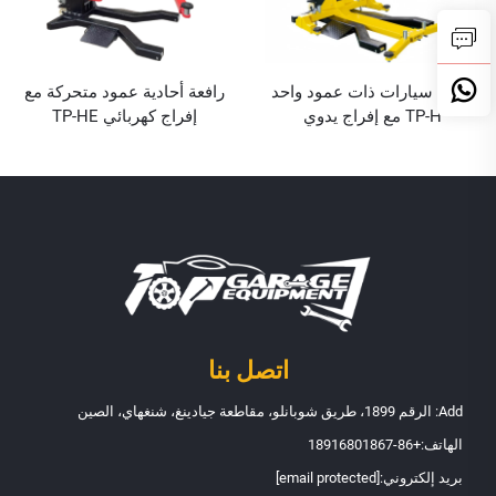
رافعة سيارات ذات عمود واحد
رافعة أحادية عمود متحركة مع
TP-H مع إفراج يدوي
إفراج كهربائي TP-HE
اتصل بنا
Add: الرقم 1899، طريق شوبانلو، مقاطعة جيادينغ، شنغهاي، الصين
الهاتف:
+86-18916801867
بريد إلكتروني:
[email protected]