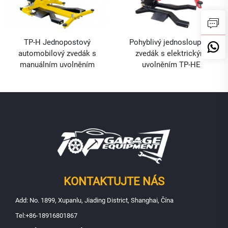
TP-H Jednopostový
Pohyblivý jednosloupový
automobilový zvedák s
zvedák s elektrickým
manuálním uvolněním
uvolněním TP-HE
KONTAKTUJTE NÁS
Add: No. 1899, Xupanlu, Jiading District, Shanghai, Čína
Tel:
+86-18916801867