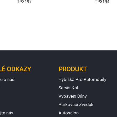
TP3197
TP3194
LÉ ODKAZY
PRODUKT
e o nás
Hybiská Pro Automobily
y
Servis Kol
Vybavení Dílny
Parkovací Zvedák
jte nás
Autosalon