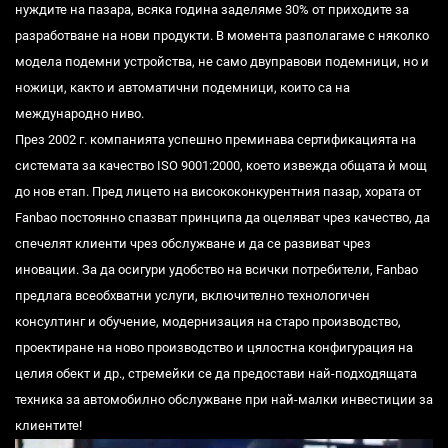
нуждите на пазара, всяка година заделяме 30% от приходите за
разработване на нови продукти. В момента разполагаме с няколко
модела подемни устройства, не само двуправови подемници, но и
ножици, както и автоматични подемници, които са на
международно ниво.
През 2002 г. компанията успешно преминава сертификацията на
системата за качество ISO 9001:2000, което извежда общата ѝ мощ
до нов етап. Пред лицето на висококонкурентния пазар, хората от
Fanbao постоянно спазват принципа да оцеляват чрез качество, да
спечелят клиенти чрез обслужване и да се развиват чрез
иновации. За да осигури удобство на всички потребители, Fanbao
предлага всеобхватни услуги, включително технологичен
консултинг и обучение, модернизация на старо производство,
проектиране на ново производство и цялостна конфигурация на
целия обект и др., стремейки се да предостави най-подходящата
техника за автомобилно обслужване при най-малки инвестиции за
клиентите!