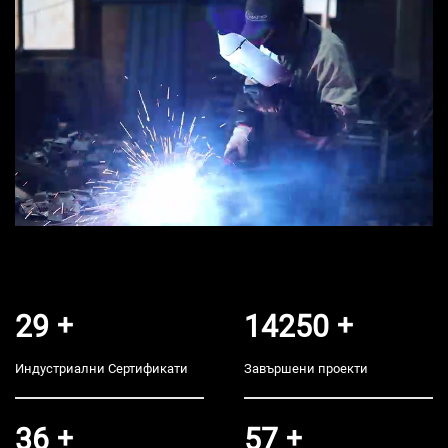
30
+
15000
+
Индустриални Сертификати
Завършени проекти
38
+
60
+