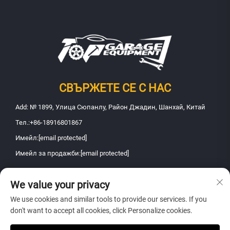
СВЪРЖЕТЕ СЕ С НАС
Add: № 1899, Улица Сюпанлу, Район Джадин, Шанхай, Китай
Тел.:
+86-18916801867
Имейл:
[email protected]
Имейл за продажби:
[email protected]
We value your privacy
Всички права запазени © 2026 Шанхай Фанбао ЕООД за поддръжка
на автомобилна техника. Всички права запазени -
Политика за
We use cookies and similar tools to provide our services. If you
поверителност
don't want to accept all cookies, click Personalize cookies.