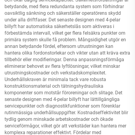
betydande, med flera redundanta system som förhindrar
oavsiktlig sänkning och säkerställer operatörens skydd
under alla driftfaser. Det senaste designen med 4-pelar
billyft har automatiska säkerhetslås som aktiveras i
förbestämda intervall, vilket ger flera felsäkra punkter om
primära system skulle få problem. Mångsidighet utgör en
annan betydande fördel, eftersom utrustningen kan
hantera olika fordonstorlekar och vikter utan att kräva extra
tillbehör eller modifieringar. Denna anpassningsförmåga
eliminerar behovet av flera lyftlösningar, vilket minskar
utrustningskostnader och verkstadskomplexitet.
Underhållskraven är minimala tack vare robusta
konstruktionsmaterial och tätningshydrauliska
komponenter som motstår föroreningar och slitage. Det
senaste designen med 4-pelar billyft har lättillgängliga
servicepunkter och diagnostikfunktioner som förenklar
rutinmässiga underhållsuppgifter. Kostnadseffektivitet blir
tydlig genom minskade arbetskostnader och ökade
serviceförmågor, vilket gör att verkstäder kan hantera mer
komplexa reparationer effektivt. Fördelar med