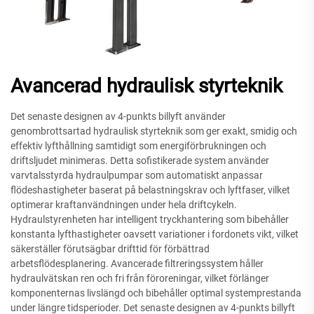
Avancerad hydraulisk styrteknik
Det senaste designen av 4-punkts billyft använder
genombrottsartad hydraulisk styrteknik som ger exakt, smidig och
effektiv lyfthållning samtidigt som energiförbrukningen och
driftsljudet minimeras. Detta sofistikerade system använder
varvtalsstyrda hydraulpumpar som automatiskt anpassar
flödeshastigheter baserat på belastningskrav och lyftfaser, vilket
optimerar kraftanvändningen under hela driftcykeln.
Hydraulstyrenheten har intelligent tryckhantering som bibehåller
konstanta lyfthastigheter oavsett variationer i fordonets vikt, vilket
säkerställer förutsägbar drifttid för förbättrad
arbetsflödesplanering. Avancerade filtreringssystem håller
hydraulvätskan ren och fri från föroreningar, vilket förlänger
komponenternas livslängd och bibehåller optimal systemprestanda
under längre tidsperioder. Det senaste designen av 4-punkts billyft