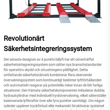
Revolutionärt
Säkerhetsintegreringssystem
Det senaste designen av 4-punkts billyft har ett oöverträffat
säkerhetsintegreringssystem som sätter nya branschstandarder
för operatörs skydd och utrustningens pålitlighet. Detta
omfattande säkerhetsnätverk kombinerar flera oberoende
övervakningssystem som kontinuerligt bedömer lyftförhållanden
och automatiskt reagerar på potentiella risker innan de blir farliga
situationer. Den främsta säkerhetskomponenten inkluderar dubbla
hydraulcylindrar med individuell tryckövervakning, vilket säkerställer
balanserade lyftkrafter över alla fyra punkter samtidigt. Om någon
cylinder upplever tryckförlust eller mekaniskt fel aktiverar systemet