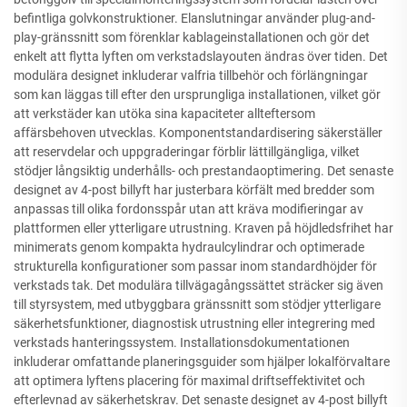
befintliga golvkonstruktioner. Elanslutningar använder plug-and-
play-gränssnitt som förenklar kablageinstallationen och gör det
enkelt att flytta lyften om verkstadslayouten ändras över tiden. Det
modulära designet inkluderar valfria tillbehör och förlängningar
som kan läggas till efter den ursprungliga installationen, vilket gör
att verkstäder kan utöka sina kapaciteter allteftersom
affärsbehoven utvecklas. Komponentstandardisering säkerställer
att reservdelar och uppgraderingar förblir lättillgängliga, vilket
stödjer långsiktig underhålls- och prestandaoptimering. Det senaste
designet av 4-post billyft har justerbara körfält med bredder som
anpassas till olika fordonsspår utan att kräva modifieringar av
plattformen eller ytterligare utrustning. Kraven på höjdledsfrihet har
minimerats genom kompakta hydraulcylindrar och optimerade
strukturella konfigurationer som passar inom standardhöjder för
verkstads tak. Det modulära tillvägagångssättet sträcker sig även
till styrsystem, med utbyggbara gränssnitt som stödjer ytterligare
säkerhetsfunktioner, diagnostisk utrustning eller integrering med
verkstads hanteringssystem. Installationsdokumentationen
inkluderar omfattande planeringsguider som hjälper lokalförvaltare
att optimera lyftens placering för maximal driftseffektivitet och
efterlevnad av säkerhetskrav. Det senaste designet av 4-post billyft