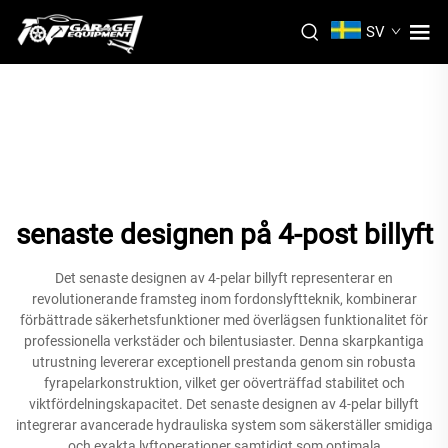
SV
senaste designen på 4-post billyft
Det senaste designen av 4-pelar billyft representerar en
revolutionerande framsteg inom fordonslyftteknik, kombinerar
förbättrade säkerhetsfunktioner med överlägsen funktionalitet för
professionella verkstäder och bilentusiaster. Denna skarpkantiga
utrustning levererar exceptionell prestanda genom sin robusta
fyrapelarkonstruktion, vilket ger oöverträffad stabilitet och
viktfördelningskapacitet. Det senaste designen av 4-pelar billyft
integrerar avancerade hydrauliska system som säkerställer smidiga
och exakta lyftoperationer samtidigt som optimala