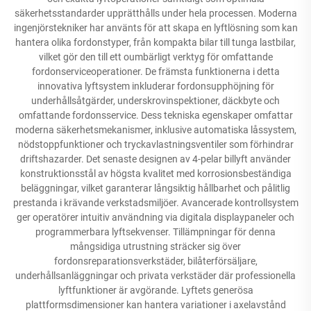
säkerhetsstandarder upprätthålls under hela processen. Moderna
ingenjörstekniker har använts för att skapa en lyftlösning som kan
hantera olika fordonstyper, från kompakta bilar till tunga lastbilar,
vilket gör den till ett oumbärligt verktyg för omfattande
fordonserviceoperationer. De främsta funktionerna i detta
innovativa lyftsystem inkluderar fordonsupphöjning för
underhållsåtgärder, underskrovinspektioner, däckbyte och
omfattande fordonsservice. Dess tekniska egenskaper omfattar
moderna säkerhetsmekanismer, inklusive automatiska låssystem,
nödstoppfunktioner och tryckavlastningsventiler som förhindrar
driftshazarder. Det senaste designen av 4-pelar billyft använder
konstruktionsstål av högsta kvalitet med korrosionsbeständiga
beläggningar, vilket garanterar långsiktig hållbarhet och pålitlig
prestanda i krävande verkstadsmiljöer. Avancerade kontrollsystem
ger operatörer intuitiv användning via digitala displaypaneler och
programmerbara lyftsekvenser. Tillämpningar för denna
mångsidiga utrustning sträcker sig över
fordonsreparationsverkstäder, bilåterförsäljare,
underhållsanläggningar och privata verkstäder där professionella
lyftfunktioner är avgörande. Lyftets generösa
plattformsdimensioner kan hantera variationer i axelavstånd