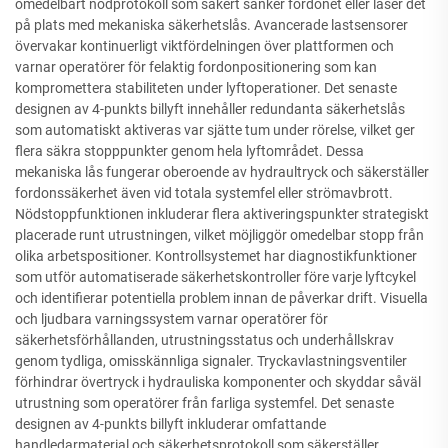
omedelbart nödprotokoll som säkert sänker fordonet eller låser det
på plats med mekaniska säkerhetslås. Avancerade lastsensorer
övervakar kontinuerligt viktfördelningen över plattformen och
varnar operatörer för felaktig fordonpositionering som kan
kompromettera stabiliteten under lyftoperationer. Det senaste
designen av 4-punkts billyft innehåller redundanta säkerhetslås
som automatiskt aktiveras var sjätte tum under rörelse, vilket ger
flera säkra stopppunkter genom hela lyftområdet. Dessa
mekaniska lås fungerar oberoende av hydraultryck och säkerställer
fordonssäkerhet även vid totala systemfel eller strömavbrott.
Nödstoppfunktionen inkluderar flera aktiveringspunkter strategiskt
placerade runt utrustningen, vilket möjliggör omedelbar stopp från
olika arbetspositioner. Kontrollsystemet har diagnostikfunktioner
som utför automatiserade säkerhetskontroller före varje lyftcykel
och identifierar potentiella problem innan de påverkar drift. Visuella
och ljudbara varningssystem varnar operatörer för
säkerhetsförhållanden, utrustningsstatus och underhållskrav
genom tydliga, omisskännliga signaler. Tryckavlastningsventiler
förhindrar övertryck i hydrauliska komponenter och skyddar såväl
utrustning som operatörer från farliga systemfel. Det senaste
designen av 4-punkts billyft inkluderar omfattande
handledarmaterial och säkerhetsprotokoll som säkerställer