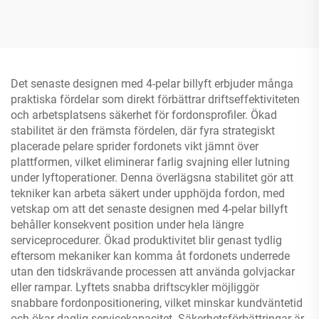
Det senaste designen med 4-pelar billyft erbjuder många
praktiska fördelar som direkt förbättrar driftseffektiviteten
och arbetsplatsens säkerhet för fordonsprofiler. Ökad
stabilitet är den främsta fördelen, där fyra strategiskt
placerade pelare sprider fordonets vikt jämnt över
plattformen, vilket eliminerar farlig svajning eller lutning
under lyftoperationer. Denna överlägsna stabilitet gör att
tekniker kan arbeta säkert under upphöjda fordon, med
vetskap om att det senaste designen med 4-pelar billyft
behåller konsekvent position under hela längre
serviceprocedurer. Ökad produktivitet blir genast tydlig
eftersom mekaniker kan komma åt fordonets underrede
utan den tidskrävande processen att använda golvjackar
eller rampar. Lyftets snabba driftscykler möjliggör
snabbare fordonpositionering, vilket minskar kundväntetid
och ökar daglig servicekapacitet. Säkerhetsförbättringar är