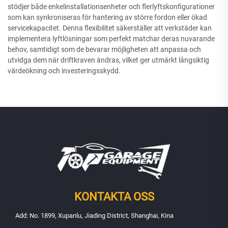
stödjer både enkelinstallationsenheter och flerlyftskonfigurationer
som kan synkroniseras för hantering av större fordon eller ökad
servicekapacitet. Denna flexibilitet säkerställer att verkstäder kan
implementera lyftlösningar som perfekt matchar deras nuvarande
behov, samtidigt som de bevarar möjligheten att anpassa och
utvidga dem när driftkraven ändras, vilket ger utmärkt långsiktig
värdeökning och investeringsskydd.
KONTAKTA OSS
Add: No. 1899, Xupanlu, Jiading District, Shanghai, Kina