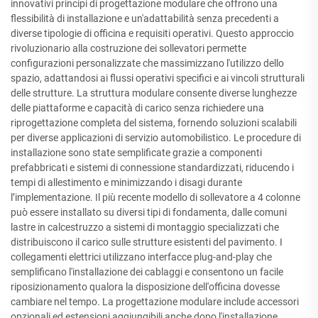
innovativi principi di progettazione modulare che offrono una
flessibilità di installazione e un'adattabilità senza precedenti a
diverse tipologie di officina e requisiti operativi. Questo approccio
rivoluzionario alla costruzione dei sollevatori permette
configurazioni personalizzate che massimizzano l'utilizzo dello
spazio, adattandosi ai flussi operativi specifici e ai vincoli strutturali
delle strutture. La struttura modulare consente diverse lunghezze
delle piattaforme e capacità di carico senza richiedere una
riprogettazione completa del sistema, fornendo soluzioni scalabili
per diverse applicazioni di servizio automobilistico. Le procedure di
installazione sono state semplificate grazie a componenti
prefabbricati e sistemi di connessione standardizzati, riducendo i
tempi di allestimento e minimizzando i disagi durante
l’implementazione. Il più recente modello di sollevatore a 4 colonne
può essere installato su diversi tipi di fondamenta, dalle comuni
lastre in calcestruzzo a sistemi di montaggio specializzati che
distribuiscono il carico sulle strutture esistenti del pavimento. I
collegamenti elettrici utilizzano interfacce plug-and-play che
semplificano l'installazione dei cablaggi e consentono un facile
riposizionamento qualora la disposizione dell'officina dovesse
cambiare nel tempo. La progettazione modulare include accessori
opzionali ed estensioni aggiungibili anche dopo l'installazione