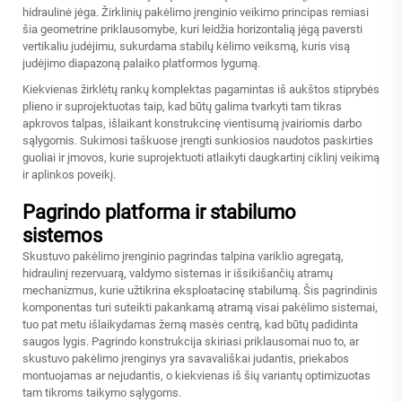
hidraulinė jėga. Žirklinių pakėlimo įrenginio veikimo principas remiasi
šia geometrine priklausomybe, kuri leidžia horizontalią jėgą paversti
vertikaliu judėjimu, sukurdama stabilų kėlimo veiksmą, kuris visą
judėjimo diapazoną palaiko platformos lygumą.
Kiekvienas žirklėtų rankų komplektas pagamintas iš aukštos stiprybės
plieno ir suprojektuotas taip, kad būtų galima tvarkyti tam tikras
apkrovos talpas, išlaikant konstrukcinę vientisumą įvairiomis darbo
sąlygomis. Sukimosi taškuose įrengti sunkiosios naudotos paskirties
guoliai ir įmovos, kurie suprojektuoti atlaikyti daugkartinį ciklinį veikimą
ir aplinkos poveikį.
Pagrindo platforma ir stabilumo
sistemos
Skustuvo pakėlimo įrenginio pagrindas talpina variklio agregatą,
hidraulinį rezervuarą, valdymo sistemas ir išsikišančių atramų
mechanizmus, kurie užtikrina eksploatacinę stabilumą. Šis pagrindinis
komponentas turi suteikti pakankamą atramą visai pakėlimo sistemai,
tuo pat metu išlaikydamas žemą masės centrą, kad būtų padidinta
saugos lygis. Pagrindo konstrukcija skiriasi priklausomai nuo to, ar
skustuvo pakėlimo įrenginys yra savavališkai judantis, priekabos
montuojamas ar nejudantis, o kiekvienas iš šių variantų optimizuotas
tam tikroms taikymo sąlygoms.