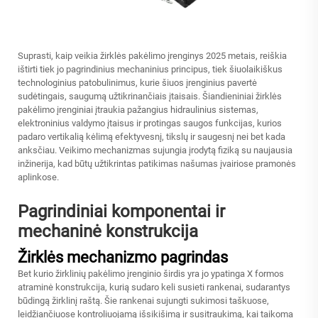
Suprasti, kaip veikia žirklės pakėlimo įrenginys 2025 metais, reiškia
ištirti tiek jo pagrindinius mechaninius principus, tiek šiuolaikiškus
technologinius patobulinimus, kurie šiuos įrenginius pavertė
sudėtingais, saugumą užtikrinančiais įtaisais. Šiandieniniai žirklės
pakėlimo įrenginiai įtraukia pažangius hidraulinius sistemas,
elektroninius valdymo įtaisus ir protingas saugos funkcijas, kurios
padaro vertikalią kėlimą efektyvesnį, tikslų ir saugesnį nei bet kada
anksčiau. Veikimo mechanizmas sujungia įrodytą fiziką su naujausia
inžinerija, kad būtų užtikrintas patikimas našumas įvairiose pramonės
aplinkose.
Pagrindiniai komponentai ir
mechaninė konstrukcija
Žirklės mechanizmo pagrindas
Bet kurio žirklinių pakėlimo įrenginio širdis yra jo ypatinga X formos
atraminė konstrukcija, kurią sudaro keli susieti rankenai, sudarantys
būdingą žirklinį raštą. Šie rankenai sujungti sukimosi taškuose,
leidžiančiuose kontroliuojamą išsikišimą ir susitraukimą, kai taikoma