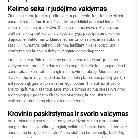
Kėlimo seka ir judėjimo valdymas
Žirklinių kėlimo įrenginių kėlimo seka prasideda, kai į kėlimo cilindrus
paduodamas hidraulinis slėgis, dėl ko žirkliniai rankenai išsiplečia
vienu metu į išorę ir aukštyn. Šis geometrinis ryšys užtikrina, kad
platforma kiltų vertikaliai, išlaikydama lygią padėtį visame kėlimo
diapazone. Valdomas žirklinio mechanizmo išsiplečimas sukuria
stabilų ir numatytą kėlimo judėjimą, leidžiantį tiksliai pozicijuoti
platformą bet kurioje aukštyje įrenginio darbo diapazone.
Šiuolaikiniuose žirklinių kėlimo įrenginiuose naudojami judėjimo
valdymo sistemos užtikrina sklandų pagreitį ir lėtėjimą, pagerindami
operatoriaus komfortą ir įrenginio tarnavimo trukmę. Šios sistemos
įtraukia atgalinio ryšio jutiklius, kurie stebi platformos padėtį, greitį ir
apkrovos sąlygas, automatiškai reguliuodami hidraulinio skysčio
srauto našumą. Pažangus judėjimo valdymas apima priešsvyravimo
technologiją ir padėties fiksavimo sistemas, kurios užtikrina
platformos stabilumą eksploatuojant įrenginį.
Krovinio paskirstymas ir svorio valdymas
Veiksminga apkrovos pasiskirstymo valdymo sistema yra būtina
saugiai žirklinių pakėlimo įrenginių veikimui; šiuolaikinėse sistemose
naudojama kelių jutiklių ir stebėjimo sistemų kombinacija, kad būtų