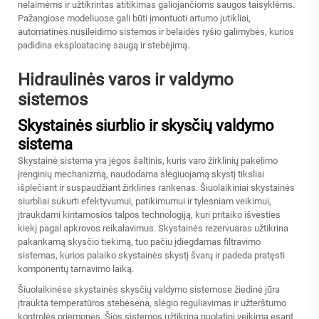
nelaimėms ir užtikrintas atitikimas galiojančioms saugos taisyklėms.
Pažangiose modeliuose gali būti įmontuoti artumo jutikliai,
automatinės nusileidimo sistemos ir belaidės ryšio galimybės, kurios
padidina eksploatacinę saugą ir stebėjimą.
Hidraulinės varos ir valdymo
sistemos
Skystainės siurblio ir skysčių valdymo
sistema
Skystainė sistema yra jėgos šaltinis, kuris varo žirklinių pakėlimo
įrenginių mechanizmą, naudodama slėgiuojamą skystį tiksliai
išplečiant ir suspaudžiant žirklines rankenas. Šiuolaikiniai skystainės
siurbliai sukurti efektyvumui, patikimumui ir tylesniam veikimui,
įtraukdami kintamosios talpos technologiją, kuri pritaiko išvesties
kiekį pagal apkrovos reikalavimus. Skystainės rezervuaras užtikrina
pakankamą skysčio tiekimą, tuo pačiu įdiegdamas filtravimo
sistemas, kurios palaiko skystainės skystį švarų ir padeda pratęsti
komponentų tarnavimo laiką.
Šiuolaikinėse skystainės skysčių valdymo sistemose
žiedinė jūra
įtraukta temperatūros stebėsena, slėgio reguliavimas ir užterštumo
kontrolės priemonės. Šios sistemos užtikrina nuolatinį veikimą esant