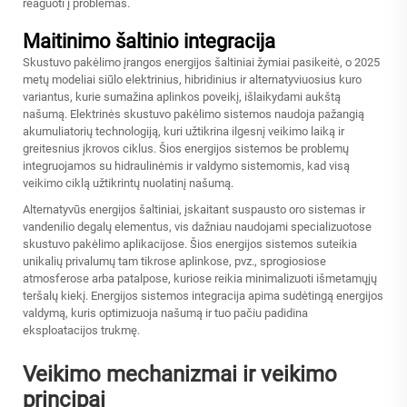
reaguoti į problemas.
Maitinimo šaltinio integracija
Skustuvo pakėlimo įrangos energijos šaltiniai žymiai pasikeitė, o 2025
metų modeliai siūlo elektrinius, hibridinius ir alternatyviuosius kuro
variantus, kurie sumažina aplinkos poveikį, išlaikydami aukštą
našumą. Elektrinės skustuvo pakėlimo sistemos naudoja pažangią
akumuliatorių technologiją, kuri užtikrina ilgesnį veikimo laiką ir
greitesnius įkrovos ciklus. Šios energijos sistemos be problemų
integruojamos su hidraulinėmis ir valdymo sistemomis, kad visą
veikimo ciklą užtikrintų nuolatinį našumą.
Alternatyvūs energijos šaltiniai, įskaitant suspausto oro sistemas ir
vandenilio degalų elementus, vis dažniau naudojami specializuotose
skustuvo pakėlimo aplikacijose. Šios energijos sistemos suteikia
unikalių privalumų tam tikrose aplinkose, pvz., sprogiosiose
atmosferose arba patalpose, kuriose reikia minimalizuoti išmetamųjų
teršalų kiekį. Energijos sistemos integracija apima sudėtingą energijos
valdymą, kuris optimizuoja našumą ir tuo pačiu padidina
eksploatacijos trukmę.
Veikimo mechanizmai ir veikimo
principai