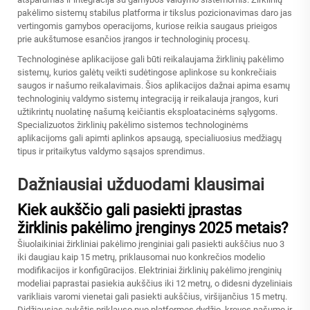
pakėlimo sistemų stabilus platforma ir tikslus pozicionavimas daro jas
vertingomis gamybos operacijoms, kuriose reikia saugaus prieigos
prie aukštumose esančios įrangos ir technologinių procesų.
Technologinėse aplikacijose gali būti reikalaujama žirklinių pakėlimo
sistemų, kurios galėtų veikti sudėtingose aplinkose su konkrečiais
saugos ir našumo reikalavimais. Šios aplikacijos dažnai apima esamų
technologinių valdymo sistemų integraciją ir reikalauja įrangos, kuri
užtikrintų nuolatinę našumą keičiantis eksploatacinėms sąlygoms.
Specializuotos žirklinių pakėlimo sistemos technologinėms
aplikacijoms gali apimti aplinkos apsaugą, specialiuosius medžiagų
tipus ir pritaikytus valdymo sąsajos sprendimus.
Dažniausiai užduodami klausimai
Kiek aukščio gali pasiekti įprastas
žirklinis pakėlimo įrenginys 2025 metais?
Šiuolaikiniai žirkliniai pakėlimo įrenginiai gali pasiekti aukščius nuo 3
iki daugiau kaip 15 metrų, priklausomai nuo konkrečios modelio
modifikacijos ir konfigūracijos. Elektriniai žirklinių pakėlimo įrenginių
modeliai paprastai pasiekia aukščius iki 12 metrų, o didesni dyzeliniais
varikliais varomi vienetai gali pasiekti aukščius, viršijančius 15 metrų.
Didžiausias aukštis priklauso nuo platformos dydžio, krovos našumo ir