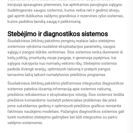
inicijuoja apsaugines priemones, kai aptinkamos pavojingos sąlygos.
Sudėtingesnės saugos sistemos, kurios veikia net ir gedimo atveju,
gali apimti dubliuotus valdymo grandinius ir rezervines ryšio sistemas,
kurios padidina bendrą saugą ir patikimumą.
Stebėjimo ir diagnostikos sistemos
Šiuolaikinėse žirklinių pakėlimo įrenginių realaus laiko stebėjimo
sistemose vykdoma nuolatinė eksploatacijos parametrų, saugos
sąlygų ir įrangos būklės vertinimas. Šios sistemos renka duomenis iš
kelių jutiklių, įmontuotų visoje įrangoje, ir generuoja įspėjimus, kai
sąlygos nukrypsta nuo normalių veikimo ribų. Stebėjimo sistemos
padeda išvengti avarijų, optimizuoti našumą ir pratęsti įrangos
tarnavimo laiką taikant numatytosios priežiūros programas.
Šiuolaikinėse žirklinių pakėlimo platformose integruotos diagnostikos
sistemos pateikia išsamią informaciją apie sistemos našumą,
priežiūros reikalavimus ir eksploatacijos istoriją. Šios sistemos leidžia
priežiūros komandoms nustatyti potencialias problemas dar prieš
joms sukeldamos gedimų ir optimizuoti priežiūros grafikus remiantis
faktiniais naudojimo modeliais. Pažangios diagnostikos sistemos gali
turėti nuotolinio stebėjimo galimybes bei būti integruotos su parko
valdymo sistemomis.