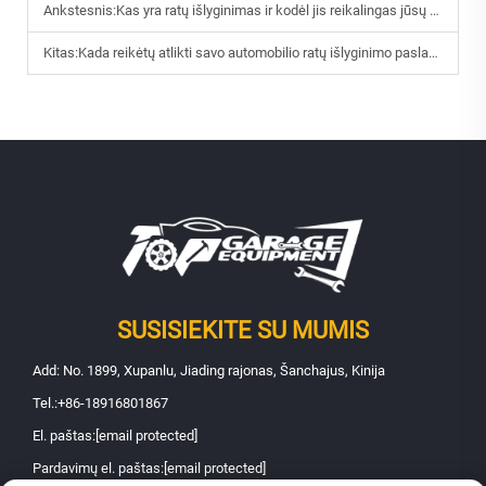
Ankstesnis:
Kas yra ratų išlyginimas ir kodėl jis reikalingas jūsų automobiliui?
Kitas:
Kada reikėtų atlikti savo automobilio ratų išlyginimo paslaugą?
SUSISIEKITE SU MUMIS
Add: No. 1899, Xupanlu, Jiading rajonas, Šanchajus, Kinija
Tel.:
+86-18916801867
El. paštas:
[email protected]
Pardavimų el. paštas:
[email protected]