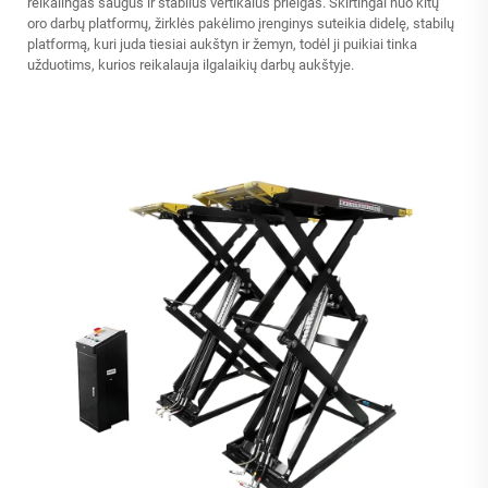
reikalingas saugus ir stabilus vertikalus prieigas. Skirtingai nuo kitų
oro darbų platformų, žirklės pakėlimo įrenginys suteikia didelę, stabilų
platformą, kuri juda tiesiai aukštyn ir žemyn, todėl ji puikiai tinka
užduotims, kurios reikalauja ilgalaikių darbų aukštyje.