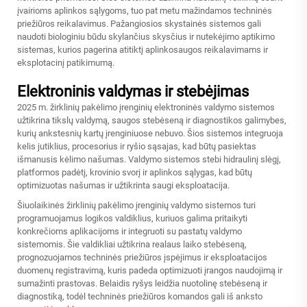
įvairioms aplinkos sąlygoms, tuo pat metu mažindamos techninės
priežiūros reikalavimus. Pažangiosios skystainės sistemos gali
naudoti biologiniu būdu skylančius skysčius ir nutekėjimo aptikimo
sistemas, kurios pagerina atitiktį aplinkosaugos reikalavimams ir
eksplotacinį patikimumą.
Elektroninis valdymas ir stebėjimas
2025 m. žirklinių pakėlimo įrenginių elektroninės valdymo sistemos
užtikrina tikslų valdymą, saugos stebėseną ir diagnostikos galimybes,
kurių ankstesnių kartų įrenginiuose nebuvo. Šios sistemos integruoja
kelis jutiklius, procesorius ir ryšio sąsajas, kad būtų pasiektas
išmanusis kėlimo našumas. Valdymo sistemos stebi hidraulinį slėgį,
platformos padėtį, krovinio svorį ir aplinkos sąlygas, kad būtų
optimizuotas našumas ir užtikrinta saugi eksploatacija.
Šiuolaikinės žirklinių pakėlimo įrenginių valdymo sistemos turi
programuojamus logikos valdiklius, kuriuos galima pritaikyti
konkrečioms aplikacijoms ir integruoti su pastatų valdymo
sistemomis. Šie valdikliai užtikrina realaus laiko stebėseną,
prognozuojamos techninės priežiūros įspėjimus ir eksploatacijos
duomenų registravimą, kuris padeda optimizuoti įrangos naudojimą ir
sumažinti prastovas. Belaidis ryšys leidžia nuotolinę stebėseną ir
diagnostiką, todėl techninės priežiūros komandos gali iš anksto