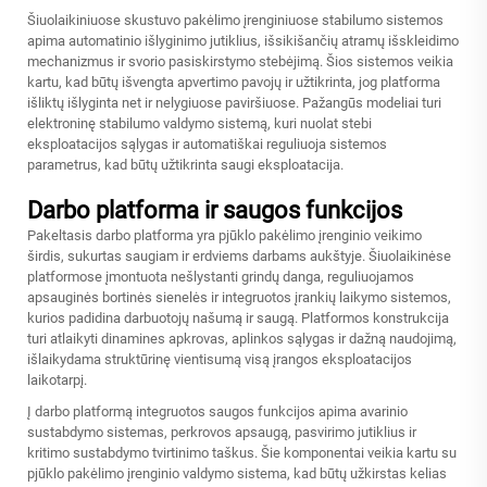
Šiuolaikiniuose skustuvo pakėlimo įrenginiuose stabilumo sistemos
apima automatinio išlyginimo jutiklius, išsikišančių atramų išskleidimo
mechanizmus ir svorio pasiskirstymo stebėjimą. Šios sistemos veikia
kartu, kad būtų išvengta apvertimo pavojų ir užtikrinta, jog platforma
išliktų išlyginta net ir nelygiuose paviršiuose. Pažangūs modeliai turi
elektroninę stabilumo valdymo sistemą, kuri nuolat stebi
eksploatacijos sąlygas ir automatiškai reguliuoja sistemos
parametrus, kad būtų užtikrinta saugi eksploatacija.
Darbo platforma ir saugos funkcijos
Pakeltasis darbo platforma yra pjūklo pakėlimo įrenginio veikimo
širdis, sukurtas saugiam ir erdviems darbams aukštyje. Šiuolaikinėse
platformose įmontuota nešlystanti grindų danga, reguliuojamos
apsauginės bortinės sienelės ir integruotos įrankių laikymo sistemos,
kurios padidina darbuotojų našumą ir saugą. Platformos konstrukcija
turi atlaikyti dinamines apkrovas, aplinkos sąlygas ir dažną naudojimą,
išlaikydama struktūrinę vientisumą visą įrangos eksploatacijos
laikotarpį.
Į darbo platformą integruotos saugos funkcijos apima avarinio
sustabdymo sistemas, perkrovos apsaugą, pasvirimo jutiklius ir
kritimo sustabdymo tvirtinimo taškus. Šie komponentai veikia kartu su
pjūklo pakėlimo įrenginio valdymo sistema, kad būtų užkirstas kelias