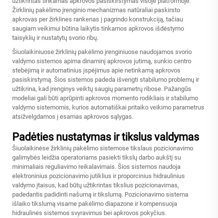
užtikrintas tinkamas apkrovos pasiskirstymas visoje platformoje.
Žirklinių pakėlimo įrenginio mechanizmas natūraliai paskirsto
apkrovas per žirklines rankenas į pagrindo konstrukciją, tačiau
saugiam veikimui būtina laikytis tinkamos apkrovos išdėstymo
taisyklių ir nustatytų svorio ribų.
Šiuolaikiniuose žirklinių pakėlimo įrenginiuose naudojamos svorio
valdymo sistemos apima dinaminį apkrovos jutimą, sunkio centro
stebėjimą ir automatinius įspėjimus apie netinkamą apkrovos
pasiskirstymą. Šios sistemos padeda išvengti stabilumo problemų ir
užtikrina, kad įrenginys veiktų saugių parametrų ribose. Pažangūs
modeliai gali būti aprūpinti apkrovos momento rodikliais ir stabilumo
valdymo sistemomis, kurios automatiškai pritaiko veikimo parametrus
atsižvelgdamos į esamas apkrovos sąlygas.
Padėties nustatymas ir tikslus valdymas
Šiuolaikinėse žirklinių pakėlimo sistemose tikslaus pozicionavimo
galimybės leidžia operatoriams pasiekti tikslų darbo aukštį su
minimaliais reguliavimo reikalavimais. Šios sistemos naudoja
elektroninius pozicionavimo jutiklius ir proporcinius hidraulinius
valdymo įtaisus, kad būtų užtikrintas tikslius pozicionavimas,
padedantis padidinti našumą ir tikslumą. Pozicionavimo sistema
išlaiko tikslumą visame pakėlimo diapazone ir kompensuoja
hidraulinės sistemos svyravimus bei apkrovos pokyčius.