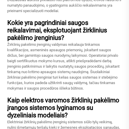
numatyto panaudojimo, o ypatingoms aukščio reikalavimams yra
prieinami specializuoti modeliai.
Kokie yra pagrindiniai saugos
reikalavimai, eksplotuojant žirklinius
pakėlimo įrenginius?
Žirklinių pakėlimo įrenginių valdymas reikalauja tinkamos
kvalifikacijos, asmeninės apsaugos priemonių, įskaitant saugos
diržus, bei gamintojo saugos nurodymų laikymosi. Operatoriai privalo
baigti sertifikuotus mokymo kursus, atlikti priešpradėdami darbą
įrenginio patikrinimus ir laikytis nustatytų saugos procedūrų, įskaitant
tinkamą nuo kritimo apsaugos sistemų naudojimą. Šiuolaikiniai
žirkliniai pakėlimo įrenginiai turi kelias saugos sistemas ir stebėjimo
funkcijas, kurios padeda užtikrinti saugų valdymą, tačiau tinkamas
mokymas ir saugos procedūros išlieka būtinos.
Kaip elektros varomos žirklinių pakėlimo
įrangos sistemos lyginamos su
dyzeliniais modeliais?
Elektriniai žirklinių pakėlimo įrenginių sistemos siūlo tylų veikimą,
nulinį išmetamųjų teršalų kiekį ir žemesnes eksploatacijos sąnaudas,