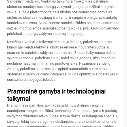
Sandėlių ir medžiagų tvarkymo taikymo srityse žirklės pakėlimo
sistemos naudojamos atsargų valdymui, įrangos priežiūrai ir objekto
veiklai. Didelė platformos talpa ir tikslus pozicionavimas daro šias
sistemas idealias medžiagų tvarkymui ir saugiam prieigai prie aukštų
sandėliavimo zonų. Šiuolaikinėse sandėlių žirklės pakėlimo sistemose
dažnai įmontuojamos specializuotos funkcijos, pvz., krovinio tvarkymo
prietaisai ir atsargų valdymo sistemų integracija.
Medžiagų tvarkymo taikymai reikalauja žirklinių pakėlimo sistemų,
kurios gali veikti efektyviai ribotose erdvėse ir būti integruotos su
esamomis sandėlių valdymo sistemomis. Šiuose taikymuose dažnai
vyksta kartotiniai pakėlimo ciklai, todėl reikia įrangos, užtikrinančios
nuolatinę našumą ir minimalų prastovų laiką. Pažangios sandėlių
žirklinių pakėlimo sistemos gali apimti automatinio nukreipimo
sistemas ir parko valdymo integraciją, kurios optimizuoja operacijas ir
sumažina darbo jėgos išlaidas.
Pramoninė gamyba ir technologiniai
taikymai
Pramoninėse gamybos aplinkose žirklinių pakėlimo įrenginių
naudojama įrangos priežiūrai, technologinėms operacijoms ir pastatų
valdymo užduotims atlikti. Šiose srityse dažnai reikalaujama specialių
savybių, tokių kaip sprogimo nekeliančios charakteristikos, cheminė
atsparumas ir integracija su gamybos valdymo sistemomis. Žirklinių