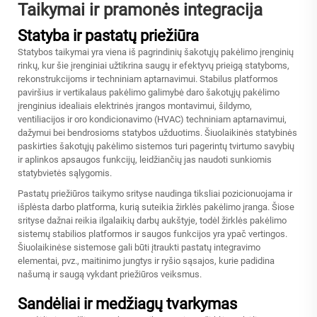
Taikymai ir pramonės integracija
Statyba ir pastatų priežiūra
Statybos taikymai yra viena iš pagrindinių šakotųjų pakėlimo įrenginių
rinkų, kur šie įrenginiai užtikrina saugų ir efektyvų prieigą statyboms,
rekonstrukcijoms ir techniniam aptarnavimui. Stabilus platformos
paviršius ir vertikalaus pakėlimo galimybė daro šakotųjų pakėlimo
įrenginius idealiais elektrinės įrangos montavimui, šildymo,
ventiliacijos ir oro kondicionavimo (HVAC) techniniam aptarnavimui,
dažymui bei bendrosioms statybos užduotims. Šiuolaikinės statybinės
paskirties šakotųjų pakėlimo sistemos turi pagerintų tvirtumo savybių
ir aplinkos apsaugos funkcijų, leidžiančių jas naudoti sunkiomis
statybvietės sąlygomis.
Pastatų priežiūros taikymo srityse naudinga tiksliai pozicionuojama ir
išplėsta darbo platforma, kurią suteikia žirklės pakėlimo įranga. Šiose
srityse dažnai reikia ilgalaikių darbų aukštyje, todėl žirklės pakėlimo
sistemų stabilios platformos ir saugos funkcijos yra ypač vertingos.
Šiuolaikinėse sistemose gali būti įtraukti pastatų integravimo
elementai, pvz., maitinimo jungtys ir ryšio sąsajos, kurie padidina
našumą ir saugą vykdant priežiūros veiksmus.
Sandėliai ir medžiagų tvarkymas