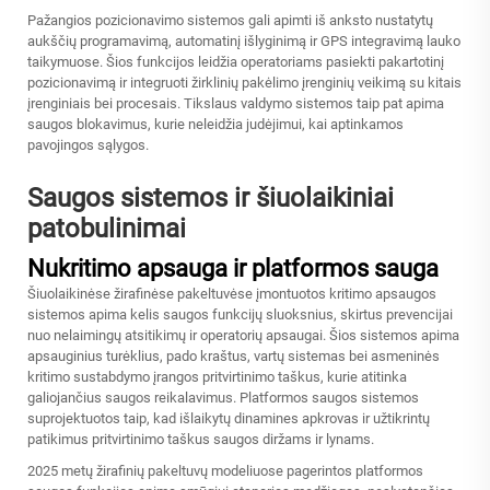
Pažangios pozicionavimo sistemos gali apimti iš anksto nustatytų
aukščių programavimą, automatinį išlyginimą ir GPS integravimą lauko
taikymuose. Šios funkcijos leidžia operatoriams pasiekti pakartotinį
pozicionavimą ir integruoti žirklinių pakėlimo įrenginių veikimą su kitais
įrenginiais bei procesais. Tikslaus valdymo sistemos taip pat apima
saugos blokavimus, kurie neleidžia judėjimui, kai aptinkamos
pavojingos sąlygos.
Saugos sistemos ir šiuolaikiniai
patobulinimai
Nukritimo apsauga ir platformos sauga
Šiuolaikinėse žirafinėse pakeltuvėse įmontuotos kritimo apsaugos
sistemos apima kelis saugos funkcijų sluoksnius, skirtus prevencijai
nuo nelaimingų atsitikimų ir operatorių apsaugai. Šios sistemos apima
apsauginius turėklius, pado kraštus, vartų sistemas bei asmeninės
kritimo sustabdymo įrangos pritvirtinimo taškus, kurie atitinka
galiojančius saugos reikalavimus. Platformos saugos sistemos
suprojektuotos taip, kad išlaikytų dinamines apkrovas ir užtikrintų
patikimus pritvirtinimo taškus saugos diržams ir lynams.
2025 metų žirafinių pakeltuvų modeliuose pagerintos platformos