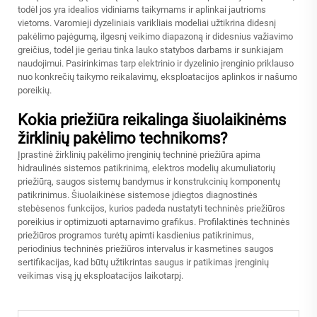
todėl jos yra idealios vidiniams taikymams ir aplinkai jautrioms
vietoms. Varomieji dyzeliniais varikliais modeliai užtikrina didesnį
pakėlimo pajėgumą, ilgesnį veikimo diapazoną ir didesnius važiavimo
greičius, todėl jie geriau tinka lauko statybos darbams ir sunkiajam
naudojimui. Pasirinkimas tarp elektrinio ir dyzelinio įrenginio priklauso
nuo konkrečių taikymo reikalavimų, eksploatacijos aplinkos ir našumo
poreikių.
Kokia priežiūra reikalinga šiuolaikinėms
žirklinių pakėlimo technikoms?
Įprastinė žirklinių pakėlimo įrenginių techninė priežiūra apima
hidraulinės sistemos patikrinimą, elektros modelių akumuliatorių
priežiūrą, saugos sistemų bandymus ir konstrukcinių komponentų
patikrinimus. Šiuolaikinėse sistemose įdiegtos diagnostinės
stebėsenos funkcijos, kurios padeda nustatyti techninės priežiūros
poreikius ir optimizuoti aptarnavimo grafikus. Profilaktinės techninės
priežiūros programos turėtų apimti kasdienius patikrinimus,
periodinius techninės priežiūros intervalus ir kasmetines saugos
sertifikacijas, kad būtų užtikrintas saugus ir patikimas įrenginių
veikimas visą jų eksploatacijos laikotarpį.