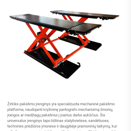
Žirklės pakėlimo įrenginys yra specializuota mechaninė pakėlimo
platforma, naudojanti kryžminę pantografo mechanizmą žmonių,
įrangos ar medžiagų pakėlimui į įvairius darbo aukščius. Šis
universalus įrenginys tapo būtinas statybvietėse, sandėliuose,
techninės priežiūros įmonėse ir daugybėje pramoninių taikymų, kur