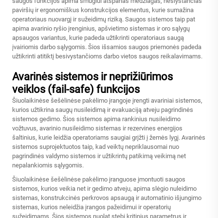
saugos funkcijos apima smūgiui atsparias medžiagas, neslystančias
paviršių ir ergonomiškus konstrukcijos elementus, kurie sumažina
operatoriaus nuovargį ir sužeidimų riziką. Saugos sistemos taip pat
apima avarinio ryšio įrenginius, apšvietimo sistemas ir oro sąlygų
apsaugos variantus, kurie padeda užtikrinti operatoriaus saugą
įvairiomis darbo sąlygomis. Šios išsamios saugos priemonės padeda
užtikrinti atitiktį besivystančioms darbo vietos saugos reikalavimams.
Avarinės sistemos ir neprižiūrimos
veiklos (fail-safe) funkcijos
Šiuolaikinėse šešėlinėse pakėlimo įrangoje įrengti avariniai sistemos,
kurios užtikrina saugų nusileidimą ir evakuaciją atveju pagrindinės
sistemos gedimo. Šios sistemos apima rankinius nusileidimo
vožtuvus, avarinio nusileidimo sistemas ir rezervines energijos
šaltinius, kurie leidžia operatoriams saugiai grįžti į žemės lygį. Avarinės
sistemos suprojektuotos taip, kad veiktų nepriklausomai nuo
pagrindinės valdymo sistemos ir užtikrintų patikimą veikimą net
nepalankiomis sąlygomis.
Šiuolaikinėse šešėlinėse pakėlimo įranguose įmontuoti saugos
sistemos, kurios veikia net ir gedimo atveju, apima slėgio nuleidimo
sistemas, konstrukcinės perkrovos apsaugą ir automatinio išjungimo
sistemas, kurios neleidžia įrangos pažeidimui ir operatorių
sužeidimams. Šios sistemos nuolat stebi kritinius parametrus ir