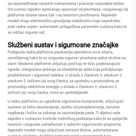
za raspoređivanje vanjskih mehanizama i praćenje raspodjele težine.
Ovi sustavi zajedno sprečavaju opasnost od prevrtanja i osiguravaju da
platforma ostane ravna čak i na neravnim površinama. Napredni
modeli imaju elektroničko upravljanje stabilnošću koje neprekidno
prati radne uvjete i automatski prilagođava parametre sustava kako bi
se održao siguran rad.
Službeni sustav i sigurnosne značajke
Podignuta radna platforma predstavlja operativno srce višača,
osmišljenog kako bi se osigurala sigurna i prostrana radna okolina na
visini. Moderne platforme uključuju pod koji ne klizi, podešavajuće
ograde i integrisana rješenja za skladištenje alata koja poboljšavaju
produktivnost i sigurnost radnika. U skladu s člankom 3. stavkom 2.
stavkom 2. točkom (a) ovog članka, za upotrebu u proizvodima za
proizvodnju električne energije u skladu s člankom 3. stavkom 2.
točkom (a) ovog članka, mora se upotrebljavati:
U radnu platformu su ugrađene sigurnosne komponente, uključujući
sustave za hitno zaustavljanje, zaštitu od preopterećenja, senzore
nagibanja i točke za sidranje za zaustavljanje pada. Ti dijelovi rade
zajedno s sustavom kontrole nožničkog podizanja kako bi se spriječile
nesreće i osigurala usklađenost s važećim sigurnosnim propisima.
Napredni modeli mogu uključivati senzore blizine, automatizirane
sustave silaženja i bežične komunikacijske mogućnosti koje