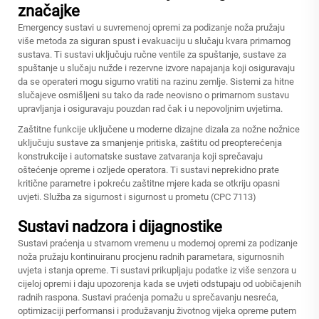
značajke
Emergency sustavi u suvremenoj opremi za podizanje noža pružaju
više metoda za siguran spust i evakuaciju u slučaju kvara primarnog
sustava. Ti sustavi uključuju ručne ventile za spuštanje, sustave za
spuštanje u slučaju nužde i rezervne izvore napajanja koji osiguravaju
da se operateri mogu sigurno vratiti na razinu zemlje. Sistemi za hitne
slučajeve osmišljeni su tako da rade neovisno o primarnom sustavu
upravljanja i osiguravaju pouzdan rad čak i u nepovoljnim uvjetima.
Zaštitne funkcije uključene u moderne dizajne dizala za nožne nožnice
uključuju sustave za smanjenje pritiska, zaštitu od preopterećenja
konstrukcije i automatske sustave zatvaranja koji sprečavaju
oštećenje opreme i ozljede operatora. Ti sustavi neprekidno prate
kritične parametre i pokreću zaštitne mjere kada se otkriju opasni
uvjeti. Služba za sigurnost i sigurnost u prometu (CPC 7113)
Sustavi nadzora i dijagnostike
Sustavi praćenja u stvarnom vremenu u modernoj opremi za podizanje
noža pružaju kontinuiranu procjenu radnih parametara, sigurnosnih
uvjeta i stanja opreme. Ti sustavi prikupljaju podatke iz više senzora u
cijeloj opremi i daju upozorenja kada se uvjeti odstupaju od uobičajenih
radnih raspona. Sustavi praćenja pomažu u sprečavanju nesreća,
optimizaciji performansi i produžavanju životnog vijeka opreme putem