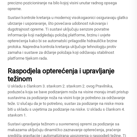
precizno pozicioniranje na bilo kojoj visini unutar radnog opsega
opreme.
Sustavi kontrole kretanja u modernoj visokogaonici osiguravaju glatko
ubrzanje i usporavanje, što povećava udobnost rukovanja i
dugotrajnost opreme. Ti sustavi uključuju senzore povratne
informacije koji nadgledaju položaj platforme, brzinu i uvjete
opterećenja kako bi se automatski prilagodile hidrauličke brzine
protoka. Napredna kontrola kretanja uključuje tehnologiju protiv
zamaha i sustave za držanje položaja koji održavaju stabilnost
platforme tijekom rada.
Raspodjela opterećenja i upravljanje
težinom
U skladu s člankom 3. stavkom 2. stavkom 2. ovog Pravilnika,
poduzeća koja se bave podizanjem noža na visine moraju imati pristup
sustavima za podizanje noža na visini koje je potrebno za održavanje
teže. U slučaju da je to potrebno, sustav za podizanje na niske mora
biti u skladu s uvjetima za podizanje na niske. U skladu s člankom 4.
stavkom 1.
Sustavi upravljanja težinom u suvremenoj opremi za podizanje sa
makazama uključuju dinamičko zaznavanje opterećenja, praćenje
središta gravitacije i automatizirana upozorenja o raspodjeli težine. Ti