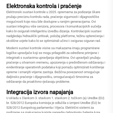
Elektronska kontrola i praćenje
Elektronski sustavi kontrole u 2025. opremama za podizanje škare
pružaju preciznu kontrolu rada, praćenje sigurnosti i dijagnostičke
mogućnosti koje nisu bile dostupne u ranijim generacijama. Ovi
sustavi integrisu više senzora, procesora i komunikacijskih sučelja
kako bi osigurali inteligentnu izvedbu dizanja. Kontrolacijski sustavi
nadgledaju hidraulički pritisak, položaj platforme, težinu opterećenja i
okolišne uvjete kako bi se optimizirali učinci i osigurao siguran rad.
Moderni sustavi kontrole visine sa makazama imaju programirane
logičke upravljače koji se mogu prilagoditi za određene primjene i
integrirati s sustavima upravljanja objektima. Ovi upravljači pružaju
praćenje u stvarnom vremenu, upozorenja o predviđenom održavanju i
evidentiranje operativnih podataka koji pomažu optimizirati korištenje
opreme i smanjiti vrijeme zastoja. Bežična povezanost omogućuje
daljinsko praćenje i dijagnostiku, omogućavajući timovima za
održavanje da proaktivno rješavaju probleme.
Integracija izvora napajanja
U skladu s člankom 3. stavkom 1. stavkom 2. točkom (a) Uredbe (EU)
br. 528/2012 Europska komisija je odlučila o izmjeni Uredbe (EU) br.
528/2012 Europskog parlamenta i Vijeća. Električni sistemi za
podizanje sa makazama koriste naprednu tehnologiju baterija koja