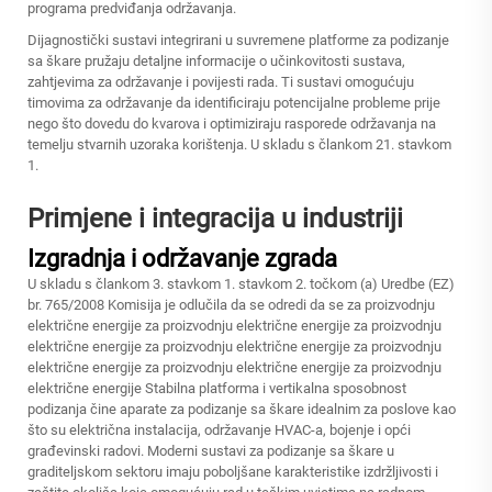
programa predviđanja održavanja.
Dijagnostički sustavi integrirani u suvremene platforme za podizanje
sa škare pružaju detaljne informacije o učinkovitosti sustava,
zahtjevima za održavanje i povijesti rada. Ti sustavi omogućuju
timovima za održavanje da identificiraju potencijalne probleme prije
nego što dovedu do kvarova i optimiziraju rasporede održavanja na
temelju stvarnih uzoraka korištenja. U skladu s člankom 21. stavkom
1.
Primjene i integracija u industriji
Izgradnja i održavanje zgrada
U skladu s člankom 3. stavkom 1. stavkom 2. točkom (a) Uredbe (EZ)
br. 765/2008 Komisija je odlučila da se odredi da se za proizvodnju
električne energije za proizvodnju električne energije za proizvodnju
električne energije za proizvodnju električne energije za proizvodnju
električne energije za proizvodnju električne energije za proizvodnju
električne energije Stabilna platforma i vertikalna sposobnost
podizanja čine aparate za podizanje sa škare idealnim za poslove kao
što su električna instalacija, održavanje HVAC-a, bojenje i opći
građevinski radovi. Moderni sustavi za podizanje sa škare u
graditeljskom sektoru imaju poboljšane karakteristike izdržljivosti i