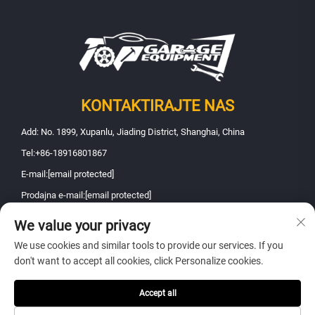
KONTAKTIRAJTE NAS
Add: No. 1899, Xupanlu, Jiading District, Shanghai, China
Tel:
+86-18916801867
E-mail:
[email protected]
Prodajna e-mail:
[email protected]
We value your privacy
Copyright © 2026 Shanghai Fanbao Automobile Maintenance Equipment
We use cookies and similar tools to provide our services. If you
Co., Ltd. Sva prava rezervirana -
Politika privatnosti
don't want to accept all cookies, click Personalize cookies.
Accept all