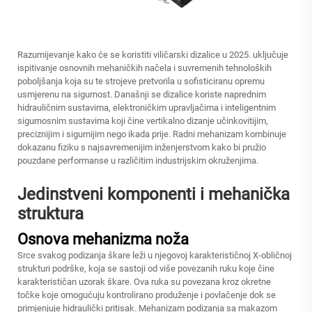
Razumijevanje kako će se koristiti viličarski dizalice u 2025. uključuje
ispitivanje osnovnih mehaničkih načela i suvremenih tehnoloških
poboljšanja koja su te strojeve pretvorila u sofisticiranu opremu
usmjerenu na sigurnost. Današnji se dizalice koriste naprednim
hidrauličnim sustavima, elektroničkim upravljačima i inteligentnim
sigurnosnim sustavima koji čine vertikalno dizanje učinkovitijim,
preciznijim i sigurnijim nego ikada prije. Radni mehanizam kombinuje
dokazanu fiziku s najsavremenijim inženjerstvom kako bi pružio
pouzdane performanse u različitim industrijskim okruženjima.
Jedinstveni komponenti i mehanička
struktura
Osnova mehanizma noža
Srce svakog podizanja škare leži u njegovoj karakterističnoj X-obličnoj
strukturi podrške, koja se sastoji od više povezanih ruku koje čine
karakterističan uzorak škare. Ova ruka su povezana kroz okretne
točke koje omogućuju kontrolirano produženje i povlačenje dok se
primjenjuje hidraulički pritisak. Mehanizam podizanja sa makazom