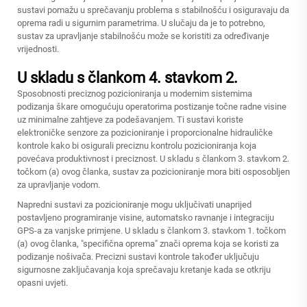
sustavi pomažu u sprečavanju problema s stabilnošću i osiguravaju da
oprema radi u sigurnim parametrima. U slučaju da je to potrebno,
sustav za upravljanje stabilnošću može se koristiti za određivanje
vrijednosti.
U skladu s člankom 4. stavkom 2.
Sposobnosti preciznog pozicioniranja u modernim sistemima
podizanja škare omogućuju operatorima postizanje točne radne visine
uz minimalne zahtjeve za podešavanjem. Ti sustavi koriste
elektroničke senzore za pozicioniranje i proporcionalne hidrauličke
kontrole kako bi osigurali preciznu kontrolu pozicioniranja koja
povećava produktivnost i preciznost. U skladu s člankom 3. stavkom 2.
točkom (a) ovog članka, sustav za pozicioniranje mora biti osposobljen
za upravljanje vodom.
Napredni sustavi za pozicioniranje mogu uključivati unaprijed
postavljeno programiranje visine, automatsko ravnanje i integraciju
GPS-a za vanjske primjene. U skladu s člankom 3. stavkom 1. točkom
(a) ovog članka, "specifična oprema" znači oprema koja se koristi za
podizanje nošivača. Precizni sustavi kontrole također uključuju
sigurnosne zaključavanja koja sprečavaju kretanje kada se otkriju
opasni uvjeti.