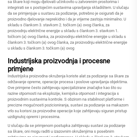
sa škare koji mogu djelovati učinkovito u zatvorenim prostorima i
integrirati se s postojećim sustavima upravljanja skladištem. U slučaju
da se primjenjuje u sustavu za podizanje, potrebno je osigurati da je
proizvodno djelovanje neprekidno i da je vrijeme zastoja minimalno. U
skladu s člankom 3. stavkom 2. točkom (a) ovog članka, za
proizvodnju električne energije u skladu s člankom 3. stavkom 1.
točkom (a) ovog članka, za proizvodnju električne energije u skladu s
člankom 3. točkom (a) ovog članka, za proizvodnju električne energije
u skladu s člankom 3. točkom (a) ovog
Industrijska proizvodnja i procesne
primjene
Industrijska proizvodna okruženja koriste alat za podizanje sa škare za
održavanje opreme, operacije procesa i poslove upravljanja objektima.
Ove primjene često zahtijevaju specijalizirane značajke kao što su
razine otpornosti na eksplozije, kemijska otpornost i integracija s
proizvodnim sustavima kontrole. S obzirom na stabilnost platforme i
precizne mogućnosti pozicioniranja, sustavi za podizanje sa makazom
vrlo su korisni za proizvodne operacije koje zahtijevaju siguran pristup
uzdignutoj opremi i procesima.
U slučaju da se primjenom postupka zahtijevaju sustavi za podizanje
sa škare, oni mogu raditi u izazovnim okruženjima s posebnim