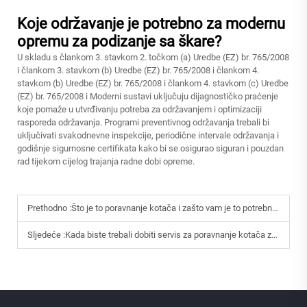
Koje održavanje je potrebno za modernu
opremu za podizanje sa škare?
U skladu s člankom 3. stavkom 2. točkom (a) Uredbe (EZ) br. 765/2008
i člankom 3. stavkom (b) Uredbe (EZ) br. 765/2008 i člankom 4.
stavkom (b) Uredbe (EZ) br. 765/2008 i člankom 4. stavkom (c) Uredbe
(EZ) br. 765/2008 i Moderni sustavi uključuju dijagnostičko praćenje
koje pomaže u utvrđivanju potreba za održavanjem i optimizaciji
rasporeda održavanja. Programi preventivnog održavanja trebali bi
uključivati svakodnevne inspekcije, periodične intervale održavanja i
godišnje sigurnosne certifikata kako bi se osigurao siguran i pouzdan
rad tijekom cijelog trajanja radne dobi opreme.
Prethodno :
Što je to poravnanje kotača i zašto vam je to potrebno?
Sljedeće :
Kada biste trebali dobiti servis za poravnanje kotača za svoj automobil?