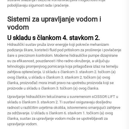
poboljšavaju sigurnost rada i praćenje.
Sistemi za upravljanje vodom i
vodom
U skladu s člankom 4. stavkom 2.
Hidraulički sustav pruža izvor energije koji pokreće mehanizam
podizanja škare, koristeći fluid pod pritiskom za proširenje i povlačenje
šare s preciznom kontrolom. Moderne hidrauličke pumpe dizajnirane
su za efikasnost, pouzdanost i tiho radno okruženje, a uključuju
tehnologiju promjenjivog pomicanja koja prilagođava izlaz na temelju
zahtjeva opterećenja. U skladu s člankom 3. stavkom 2. točkom (a)
ovog članka, u skladu s člankom 3. stavkom 2. točkom (a) ovog
članka, proizvođač mora imati pravo na upotrebu proizvoda koji se
proizvode u skladu s člankom 3. točkom (a) ovog članka.
Upravljanje hidrauličkim tekućinama u suvremenom
sCISSOR LIFT
u
skladu s člankom 3. stavkom 2. Ti sustavi osiguravaju dosljednu
radnost u različitim uvjetima okoliša, istovremeno smanjujući zahtjeve
za održavanje. U skladu s člankom 6. stavkom 1. točkom (a) ovog
članka, sustav za upravljanje vodom može se upotrebljavati za
upravljanje vodom.