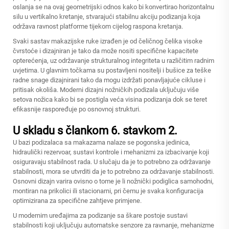
oslanja se na ovaj geometrijski odnos kako bi konvertirao horizontalnu
silu u vertikalno kretanje, stvarajući stabilnu akciju podizanja koja
održava ravnost platforme tijekom cijelog raspona kretanja.
Svaki sastav makazijske ruke izrađen je od čeličnog čelika visoke
čvrstoće i dizajniran je tako da može nositi specifične kapacitete
opterećenja, uz održavanje strukturalnog integriteta u različitim radnim
uvjetima. U glavnim točkama su postavljeni nositelji i bušice za teške
radne snage dizajnirani tako da mogu izdržati ponavljajuće cikluse i
pritisak okoliša. Moderni dizajni nožničkih podizala uključuju više
setova nožica kako bi se postigla veća visina podizanja dok se teret
efikasnije raspoređuje po osnovnoj strukturi.
U skladu s člankom 6. stavkom 2.
U bazi podizalaca sa makazama nalaze se pogonska jedinica,
hidraulički rezervoar, sustavi kontrole i mehanizmi za izbacivanje koji
osiguravaju stabilnost rada. U slučaju da je to potrebno za održavanje
stabilnosti, mora se utvrditi da je to potrebno za održavanje stabilnosti.
Osnovni dizajn varira ovisno o tome je li nožnički podiglica samohodni,
montiran na prikolici ili stacionarni, pri čemu je svaka konfiguracija
optimizirana za specifične zahtjeve primjene.
U modernim uređajima za podizanje sa škare postoje sustavi
stabilnosti koji uključuju automatske senzore za ravnanje, mehanizme