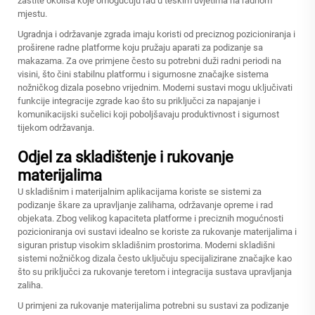
zaštite okoliša koje omogućuju rad u teškim uvjetima na radnom
mjestu.
Ugradnja i održavanje zgrada imaju koristi od preciznog pozicioniranja i
proširene radne platforme koju pružaju aparati za podizanje sa
makazama. Za ove primjene često su potrebni duži radni periodi na
visini, što čini stabilnu platformu i sigurnosne značajke sistema
nožničkog dizala posebno vrijednim. Moderni sustavi mogu uključivati
funkcije integracije zgrade kao što su priključci za napajanje i
komunikacijski sučelici koji poboljšavaju produktivnost i sigurnost
tijekom održavanja.
Odjel za skladištenje i rukovanje
materijalima
U skladišnim i materijalnim aplikacijama koriste se sistemi za
podizanje škare za upravljanje zalihama, održavanje opreme i rad
objekata. Zbog velikog kapaciteta platforme i preciznih mogućnosti
pozicioniranja ovi sustavi idealno se koriste za rukovanje materijalima i
siguran pristup visokim skladišnim prostorima. Moderni skladišni
sistemi nožničkog dizala često uključuju specijalizirane značajke kao
što su priključci za rukovanje teretom i integracija sustava upravljanja
zaliha.
U primjeni za rukovanje materijalima potrebni su sustavi za podizanje