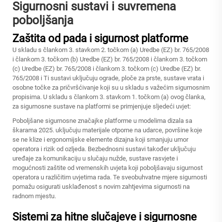
Sigurnosni sustavi i suvremena
poboljšanja
Zaštita od pada i sigurnost platforme
U skladu s člankom 3. stavkom 2. točkom (a) Uredbe (EZ) br. 765/2008
i člankom 3. točkom (b) Uredbe (EZ) br. 765/2008 i člankom 3. točkom
(c) Uredbe (EZ) br. 765/2008 i člankom 3. točkom (c) Uredbe (EZ) br.
765/2008 i Ti sustavi uključuju ograde, ploče za prste, sustave vrata i
osobne točke za pričvršćivanje koji su u skladu s važećim sigurnosnim
propisima. U skladu s člankom 3. stavkom 1. točkom (a) ovog članka,
za sigurnosne sustave na platformi se primjenjuje sljedeći uvjet:
Poboljšane sigurnosne značajke platforme u modelima dizala sa
škarama 2025. uključuju materijale otporne na udarce, površine koje
se ne klize i ergonomijske elemente dizajna koji smanjuju umor
operatora i rizik od ozljeda. Bezbednosni sustavi također uključuju
uređaje za komunikaciju u slučaju nužde, sustave rasvjete i
mogućnosti zaštite od vremenskih uvjeta koji poboljšavaju sigurnost
operatora u različitim uvjetima rada. Te sveobuhvatne mjere sigurnosti
pomažu osigurati usklađenost s novim zahtjevima sigurnosti na
radnom mjestu.
Sistemi za hitne slučajeve i sigurnosne