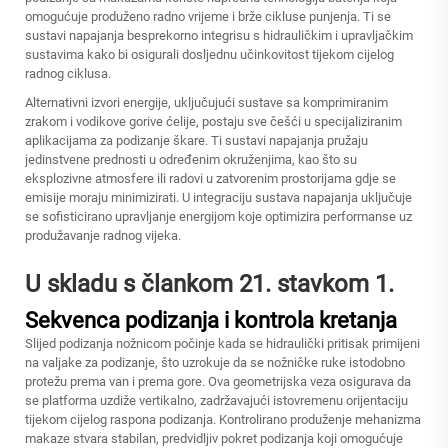
omogućuje produženo radno vrijeme i brže cikluse punjenja. Ti se
sustavi napajanja besprekorno integrisu s hidrauličkim i upravljačkim
sustavima kako bi osigurali dosljednu učinkovitost tijekom cijelog
radnog ciklusa.
Alternativni izvori energije, uključujući sustave sa komprimiranim
zrakom i vodikove gorive ćelije, postaju sve češći u specijaliziranim
aplikacijama za podizanje škare. Ti sustavi napajanja pružaju
jedinstvene prednosti u određenim okruženjima, kao što su
eksplozivne atmosfere ili radovi u zatvorenim prostorijama gdje se
emisije moraju minimizirati. U integraciju sustava napajanja uključuje
se sofisticirano upravljanje energijom koje optimizira performanse uz
produžavanje radnog vijeka.
U skladu s člankom 21. stavkom 1.
Sekvenca podizanja i kontrola kretanja
Slijed podizanja nožnicom počinje kada se hidraulički pritisak primijeni
na valjake za podizanje, što uzrokuje da se nožničke ruke istodobno
protežu prema van i prema gore. Ova geometrijska veza osigurava da
se platforma uzdiže vertikalno, zadržavajući istovremenu orijentaciju
tijekom cijelog raspona podizanja. Kontrolirano produženje mehanizma
makaze stvara stabilan, predvidljiv pokret podizanja koji omogućuje