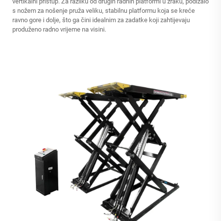
vertikalni pristup. Za razliku od drugih radnih platformi u zraku, podizalo
s nožem za nošenje pruža veliku, stabilnu platformu koja se kreće
ravno gore i dolje, što ga čini idealnim za zadatke koji zahtijevaju
produženo radno vrijeme na visini.