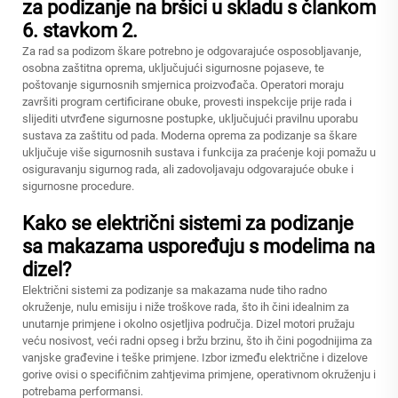
za podizanje na bršici u skladu s člankom
6. stavkom 2.
Za rad sa podizom škare potrebno je odgovarajuće osposobljavanje,
osobna zaštitna oprema, uključujući sigurnosne pojaseve, te
poštovanje sigurnosnih smjernica proizvođača. Operatori moraju
završiti program certificirane obuke, provesti inspekcije prije rada i
slijediti utvrđene sigurnosne postupke, uključujući pravilnu uporabu
sustava za zaštitu od pada. Moderna oprema za podizanje sa škare
uključuje više sigurnosnih sustava i funkcija za praćenje koji pomažu u
osiguravanju sigurnog rada, ali zadovoljavaju odgovarajuće obuke i
sigurnosne procedure.
Kako se električni sistemi za podizanje
sa makazama uspoređuju s modelima na
dizel?
Električni sistemi za podizanje sa makazama nude tiho radno
okruženje, nulu emisiju i niže troškove rada, što ih čini idealnim za
unutarnje primjene i okolno osjetljiva područja. Dizel motori pružaju
veću nosivost, veći radni opseg i bržu brzinu, što ih čini pogodnijima za
vanjske građevine i teške primjene. Izbor između električne i dizelove
gorive ovisi o specifičnim zahtjevima primjene, operativnom okruženju i
potrebama performansi.