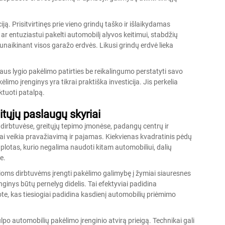
ją. Prisitvirtinęs prie vieno grindų taško ir išlaikydamas
ar entuziastui pakelti automobilį alyvos keitimui, stabdžių
naikinant visos garažo erdvės. Likusi grindų erdvė lieka
us lygio pakėlimo patirties be reikalingumo perstatyti savo
limo įrenginys yra tikrai praktiška investicija. Jis perkelia
ktuoti patalpą.
tųjų paslaugų skyriai
irbtuvėse, greitųjų tepimo įmonėse, padangų centrų ir
ai veikia pravažiavimą ir pajamas. Kiekvienas kvadratinis pėdų
 plotas, kurio negalima naudoti kitam automobiliui, dalių
e.
ioms dirbtuvėms įrengti pakėlimo galimybę į žymiai siauresnes
nginys būtų pernelyg didelis. Tai efektyviai padidina
e, kas tiesiogiai padidina kasdienį automobilių priėmimo
po automobilių pakėlimo įrenginio atvirą prieigą. Technikai gali