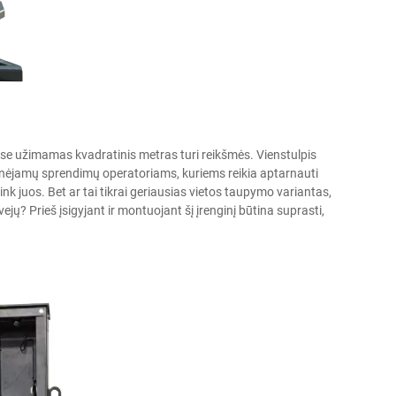
vėse užimamas kvadratinis metras turi reikšmės.
Vienstulpis
rinėjamų sprendimų operatoriams, kuriems reikia aptarnauti
k juos. Bet ar tai tikrai geriausias vietos taupymo variantas,
ejų? Prieš įsigyjant ir montuojant šį įrenginį būtina suprasti,