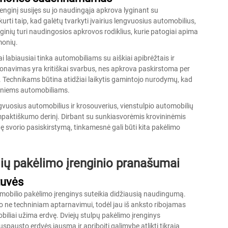
nginį susijęs su jo naudingąja apkrova lyginant su
urti taip, kad galėtų tvarkyti įvairius lengvuosius automobilius,
nginių turi naudingosios apkrovos rodiklius, kurie patogiai apima
monių.
 labiausiai tinka automobiliams su aiškiai apibrėžtais ir
ionavimas yra kritiškai svarbus, nes apkrova paskirstoma per
s. Technikams būtina atidžiai laikytis gamintojo nurodymų, kad
gesniems automobiliams.
gvuosius automobilius ir krosouverius, vienstulpio automobilių
mpaktiškumo derinį. Dirbant su sunkiasvorėmis krovininėmis
inę svorio pasiskirstymą, tinkamesnė gali būti kita pakėlimo
lių pakėlimo įrenginio pranašumai
tuvės
tomobilio pakėlimo įrenginys suteikia didžiausią naudingumą.
 ne techniniam aptarnavimui, todėl jau iš anksto ribojamas
biliai užima erdvę. Dviejų stulpų pakėlimo įrenginys
uspausto erdvės jausmą ir apribojti galimybę atlikti tikrąją