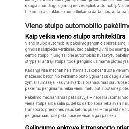
daugiau naudingos grindų erdvės aplink automobilį. Vis dė
tinkamumas priklauso nuo atliekamo darbo tipo, aptarnauja
Vieno stulpo automobilio pakėlimo
Kaip veikia vieno stulpo architektūra
Vieno stulpo automobilių pakėlimo įrenginio apibrėžiamoji sa
grindis ir išsiplečia vertikaliai, kad palaikytų virš jos esan
centro stulpo ir jungiasi prie automobilio nustatytų pakėli
strypą ar antrąjį stulpą, todėl įrenginio užimama plotas yr
Kadangi visa mechaninė sistema suskoncentruota viename s
mažesnio betoninio tvirtinimo ploto lyginant su daugiau ne
žymiai sumažėja, kas yra svarbus pranašumas siauruose d
pakėlimo įrenginiams reikia vienu metu būti ribotame plote
Pakėlimo mechanizmas pats savyje — nepriklausomai nuo to, 
vieną stulpą arba šalia jo, dėl ko darbo zona lieka švari ir 
transporto priemonės visus keturis puses — tai praktinė pr
įrenginiai siaurose patalpose ne visada gali pasiekti.
Galingumo apkrova ir transporto pr