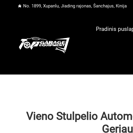
No. 1899, Xupanlu, Jiading rajonas, Šanchajus, Kinija
Pradinis pusla
Vieno Stulpelio Automo
Geria