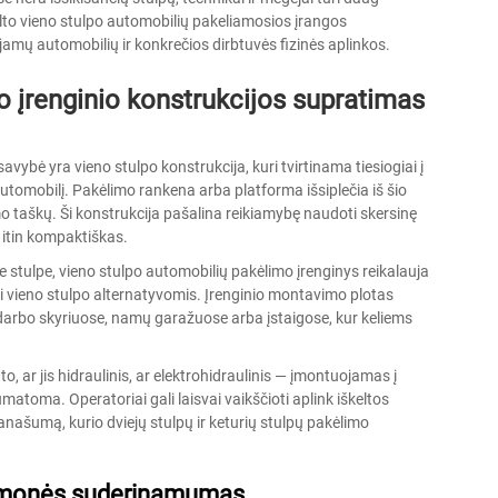
lto vieno stulpo automobilių pakeliamosios įrangos
mų automobilių ir konkrečios dirbtuvės fizinės aplinkos.
 įrenginio konstrukcijos supratimas
vybė yra vieno stulpo konstrukcija, kuri tvirtinama tiesiogiai į
tį automobilį. Pakėlimo rankena arba platforma išsiplečia iš šio
mo taškų. Ši konstrukcija pašalina reikiamybę naudoti skersinę
a itin kompaktiškas.
tulpe, vieno stulpo automobilių pakėlimo įrenginys reikalauja
i vieno stulpo alternatyvomis. Įrenginio montavimo plotas
arbo skyriuose, namų garažuose arba įstaigose, kur keliems
.
ar jis hidraulinis, ar elektrohidraulinis — įmontuojamas į
numatoma. Operatoriai gali laisvai vaikščioti aplink iškeltos
anašumą, kurio dviejų stulpų ir keturių stulpų pakėlimo
iemonės suderinamumas