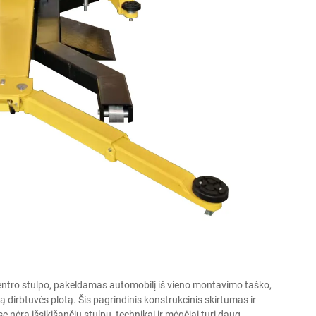
 centro stulpo, pakeldamas automobilį iš vieno montavimo taško,
ą dirbtuvės plotą. Šis pagrindinis konstrukcinis skirtumas ir
ėra išsikišančių stulpų, technikai ir mėgėjai turi daug