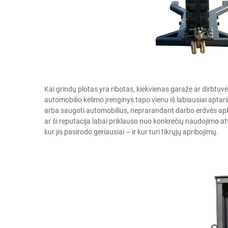
Kai grindų plotas yra ribotas, kiekvienas garaže ar dirbtu
automobilio kėlimo įrenginys
tapo vienu iš labiausiai apta
arba saugoti automobilius, neprarandant darbo erdvės aplin
ar ši reputacija labai priklauso nuo konkrečių naudojimo atv
kur jis pasirodo geriausiai – ir kur turi tikrųjų apribojimų.