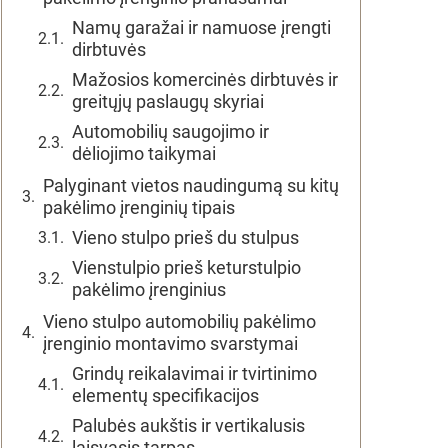
Namų garažai ir namuose įrengti
dirbtuvės
Mažosios komercinės dirbtuvės ir
greitųjų paslaugų skyriai
Automobilių saugojimo ir
dėliojimo taikymai
Palyginant vietos naudingumą su kitų
pakėlimo įrenginių tipais
Vieno stulpo prieš du stulpus
Vienstulpio prieš keturstulpio
pakėlimo įrenginius
Vieno stulpo automobilių pakėlimo
įrenginio montavimo svarstymai
Grindų reikalavimai ir tvirtinimo
elementų specifikacijos
Palubės aukštis ir vertikalusis
laisvasis tarpas