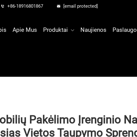
+86-18916801867
[email protected]
pis
Apie Mus
Produktai
Naujienos
Paslaugo
bilių Pakėlimo Įrenginio Na
usias Vietos Taupymo Spren