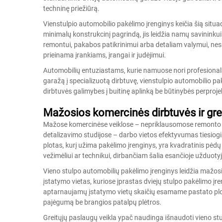
techninę priežiūrą.
Vienstulpio automobilio pakėlimo įrenginys keičia šią situaci
minimalų konstrukcinį pagrindą, jis leidžia namų savininkui 
remontui, pakabos patikrinimui arba detaliam valymui, nesu
prieinama įrankiams, įrangai ir judėjimui.
Automobilių entuziastams, kurie namuose nori profesionala
garažą į specializuotą dirbtuvę, vienstulpio automobilio pakė
dirbtuvės galimybes į buitinę aplinką be būtinybės perproje
Mažosios komercinės dirbtuvės ir grei
Mažose komercinėse veiklose – nepriklausomose remonto d
detalizavimo studijose – darbo vietos efektyvumas tiesiogi
plotas, kurį užima pakėlimo įrenginys, yra kvadratinis pėdų
vežimėliui ar technikui, dirbančiam šalia esančioje užduotyj
Vieno stulpo automobilių pakėlimo įrenginys leidžia mažos
įstatymo vietas, kuriose įprastas dviejų stulpo pakėlimo įre
aptarnaujamų įstatymo vietų skaičių esamame pastato plot
pajėgumą be brangios patalpų plėtros.
Greitųjų paslaugų veikla ypač naudinga išnaudoti vieno stul