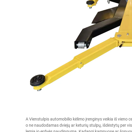
A
Vienstulpis automobilio kėlimo įrenginys
veikia iš vieno
o ne naudodamas dviejų ar keturių stulpų, išdėstytų per vis
lemia jo erdvės naudingumą. Kadangi kampuose ar šonuose n