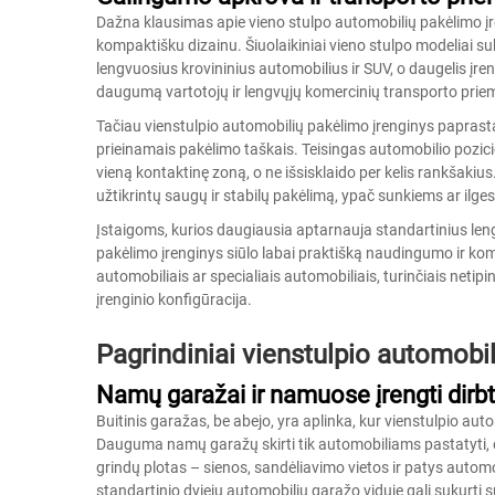
Dažna klausimas apie vieno stulpo automobilių pakėlimo įre
kompaktišku dizainu. Šiuolaikiniai vieno stulpo modeliai suk
lengvuosius krovininius automobilius ir SUV, o daugelis įre
daugumą vartotojų ir lengvųjų komercinių transporto prie
Tačiau vienstulpio automobilių pakėlimo įrenginys paprastai
prieinamais pakėlimo taškais. Teisingas automobilio pozic
vieną kontaktinę zoną, o ne išsisklaido per kelis rankšakiu
užtikrintų saugų ir stabilų pakėlimą, ypač sunkiems ar il
Įstaigoms, kurios daugiausia aptarnauja standartinius len
pakėlimo įrenginys siūlo labai praktišką naudingumo ir ko
automobiliais ar specialiais automobiliais, turinčiais netip
įrenginio konfigūracija.
Pagrindiniai vienstulpio automobi
Namų garažai ir namuose įrengti dirb
Buitinis garažas, be abejo, yra aplinka, kur vienstulpio au
Dauguma namų garažų skirti tik automobiliams pastatyti, o
grindų plotas – sienos, sandėliavimo vietos ir patys automo
standartinio dviejų automobilių garažo viduje gali sukurti s