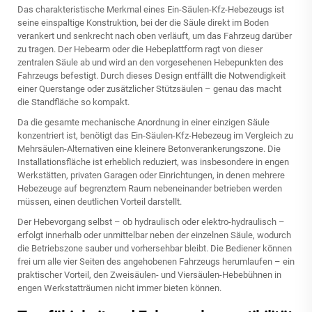
Das charakteristische Merkmal eines Ein-Säulen-Kfz-Hebezeugs ist
seine einspaltige Konstruktion, bei der die Säule direkt im Boden
verankert und senkrecht nach oben verläuft, um das Fahrzeug darüber
zu tragen. Der Hebearm oder die Hebeplattform ragt von dieser
zentralen Säule ab und wird an den vorgesehenen Hebepunkten des
Fahrzeugs befestigt. Durch dieses Design entfällt die Notwendigkeit
einer Querstange oder zusätzlicher Stützsäulen – genau das macht
die Standfläche so kompakt.
Da die gesamte mechanische Anordnung in einer einzigen Säule
konzentriert ist, benötigt das Ein-Säulen-Kfz-Hebezeug im Vergleich zu
Mehrsäulen-Alternativen eine kleinere Betonverankerungszone. Die
Installationsfläche ist erheblich reduziert, was insbesondere in engen
Werkstätten, privaten Garagen oder Einrichtungen, in denen mehrere
Hebezeuge auf begrenztem Raum nebeneinander betrieben werden
müssen, einen deutlichen Vorteil darstellt.
Der Hebevorgang selbst – ob hydraulisch oder elektro-hydraulisch –
erfolgt innerhalb oder unmittelbar neben der einzelnen Säule, wodurch
die Betriebszone sauber und vorhersehbar bleibt. Die Bediener können
frei um alle vier Seiten des angehobenen Fahrzeugs herumlaufen – ein
praktischer Vorteil, den Zweisäulen- und Viersäulen-Hebebühnen in
engen Werkstatträumen nicht immer bieten können.