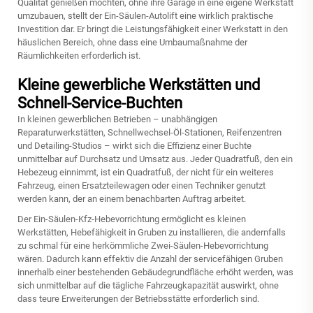
Qualität genießen möchten, ohne ihre Garage in eine eigene Werkstatt
umzubauen, stellt der Ein-Säulen-Autolift eine wirklich praktische
Investition dar. Er bringt die Leistungsfähigkeit einer Werkstatt in den
häuslichen Bereich, ohne dass eine Umbaumaßnahme der
Räumlichkeiten erforderlich ist.
Kleine gewerbliche Werkstätten und
Schnell-Service-Buchten
In kleinen gewerblichen Betrieben – unabhängigen
Reparaturwerkstätten, Schnellwechsel-Öl-Stationen, Reifenzentren
und Detailing-Studios – wirkt sich die Effizienz einer Buchte
unmittelbar auf Durchsatz und Umsatz aus. Jeder Quadratfuß, den ein
Hebezeug einnimmt, ist ein Quadratfuß, der nicht für ein weiteres
Fahrzeug, einen Ersatzteilewagen oder einen Techniker genutzt
werden kann, der an einem benachbarten Auftrag arbeitet.
Der Ein-Säulen-Kfz-Hebevorrichtung ermöglicht es kleinen
Werkstätten, Hebefähigkeit in Gruben zu installieren, die andernfalls
zu schmal für eine herkömmliche Zwei-Säulen-Hebevorrichtung
wären. Dadurch kann effektiv die Anzahl der servicefähigen Gruben
innerhalb einer bestehenden Gebäudegrundfläche erhöht werden, was
sich unmittelbar auf die tägliche Fahrzeugkapazität auswirkt, ohne
dass teure Erweiterungen der Betriebsstätte erforderlich sind.