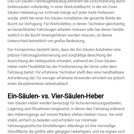
Das Ein-Säulen-Fahrzeughebezeug eliminiert die Einschränkung durch
Seitensäulen vollständig. In einer Werkstattbucht, in der ein Zwei-
Säulen-Hebezeug nur schmale Gänge auf jeder Seite freilassen
würde, steht bei einer Ein-Säulen-Installation die gesamte Breite der
Bucht zur Verfügung. Für Werkstätten, in denen Techniker gleichzeitig
an benachbarten Fahrzeugen arbeiten müssen oder bei denen Geräte
seitlich in die Bucht hineingefahren werden müssen, ist dieser
Unterschied betrieblich von großer Bedeutung.
Der Kompromiss besteht darin, dass der Ein-Säulen-Autoheber eine
präzise Fahrzeugpositionierung und sorgfältige Beachtung der
Ausrichtung der Hebepunkte erfordert, während ein Zwei-Säulen-
Heber mehr Flexibilität bei der Positionierung der Arme unter dem
Fahrzeug bietet. Für erfahrene Techniker stellt dies eine handhabbare
Anforderung dar; für weniger erfahrene Anwender erfordert sie jedoch
einen disziplinierteren Arbeitsablauf.
Ein-Säulen- vs. Vier-Säulen-Heber
Vier-Säulen-Heber werden bevorzugt für Achsvermessungsarbeiten,
Lagerung und Situationen eingesetzt, in denen das Fahrzeug während
des Hebevorgangs auf seinen Rädern stehen bleiben muss. Sie sind
stabil, einfach zu beladen und erfordern nur minimale
fahrzeugspezifische Einstellungen. Allerdings ist ihre vierstellige
Standfläche die größte aller gängigen Hebertypen, und sie eignen sich