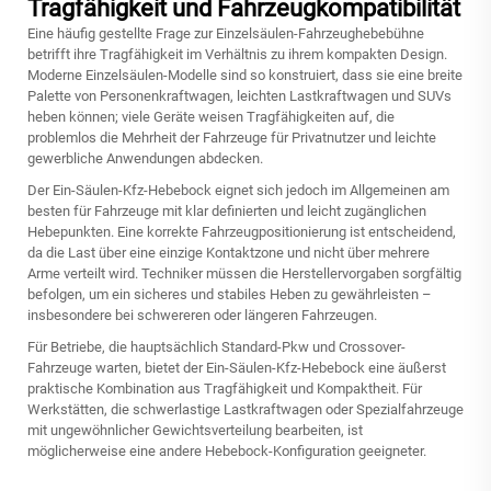
Tragfähigkeit und Fahrzeugkompatibilität
Eine häufig gestellte Frage zur Einzelsäulen-Fahrzeughebebühne
betrifft ihre Tragfähigkeit im Verhältnis zu ihrem kompakten Design.
Moderne Einzelsäulen-Modelle sind so konstruiert, dass sie eine breite
Palette von Personenkraftwagen, leichten Lastkraftwagen und SUVs
heben können; viele Geräte weisen Tragfähigkeiten auf, die
problemlos die Mehrheit der Fahrzeuge für Privatnutzer und leichte
gewerbliche Anwendungen abdecken.
Der Ein-Säulen-Kfz-Hebebock eignet sich jedoch im Allgemeinen am
besten für Fahrzeuge mit klar definierten und leicht zugänglichen
Hebepunkten. Eine korrekte Fahrzeugpositionierung ist entscheidend,
da die Last über eine einzige Kontaktzone und nicht über mehrere
Arme verteilt wird. Techniker müssen die Herstellervorgaben sorgfältig
befolgen, um ein sicheres und stabiles Heben zu gewährleisten –
insbesondere bei schwereren oder längeren Fahrzeugen.
Für Betriebe, die hauptsächlich Standard-Pkw und Crossover-
Fahrzeuge warten, bietet der Ein-Säulen-Kfz-Hebebock eine äußerst
praktische Kombination aus Tragfähigkeit und Kompaktheit. Für
Werkstätten, die schwerlastige Lastkraftwagen oder Spezialfahrzeuge
mit ungewöhnlicher Gewichtsverteilung bearbeiten, ist
möglicherweise eine andere Hebebock-Konfiguration geeigneter.