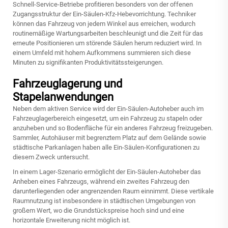
Schnell-Service-Betriebe profitieren besonders von der offenen
Zugangsstruktur der Ein-Säulen-Kfz-Hebevorrichtung. Techniker
können das Fahrzeug von jedem Winkel aus erreichen, wodurch
routinemäßige Wartungsarbeiten beschleunigt und die Zeit für das
erneute Positionieren um störende Säulen herum reduziert wird. In
einem Umfeld mit hohem Aufkommens summieren sich diese
Minuten zu signifikanten Produktivitätssteigerungen.
Fahrzeuglagerung und
Stapelanwendungen
Neben dem aktiven Service wird der Ein-Säulen-Autoheber auch im
Fahrzeuglagerbereich eingesetzt, um ein Fahrzeug zu stapeln oder
anzuheben und so Bodenfläche für ein anderes Fahrzeug freizugeben.
Sammler, Autohäuser mit begrenztem Platz auf dem Gelände sowie
städtische Parkanlagen haben alle Ein-Säulen-Konfigurationen zu
diesem Zweck untersucht.
In einem Lager-Szenario ermöglicht der Ein-Säulen-Autoheber das
Anheben eines Fahrzeugs, während ein zweites Fahrzeug den
darunterliegenden oder angrenzenden Raum einnimmt. Diese vertikale
Raumnutzung ist insbesondere in städtischen Umgebungen von
großem Wert, wo die Grundstückspreise hoch sind und eine
horizontale Erweiterung nicht möglich ist.