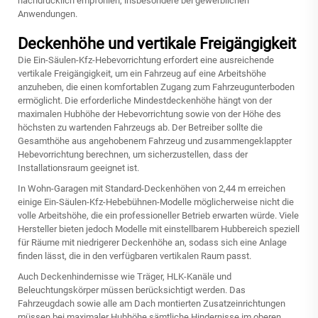
nachdrücklich empfohlen, insbesondere bei gewerblichen
Anwendungen.
Deckenhöhe und vertikale Freigängigkeit
Die Ein-Säulen-Kfz-Hebevorrichtung erfordert eine ausreichende
vertikale Freigängigkeit, um ein Fahrzeug auf eine Arbeitshöhe
anzuheben, die einen komfortablen Zugang zum Fahrzeugunterboden
ermöglicht. Die erforderliche Mindestdeckenhöhe hängt von der
maximalen Hubhöhe der Hebevorrichtung sowie von der Höhe des
höchsten zu wartenden Fahrzeugs ab. Der Betreiber sollte die
Gesamthöhe aus angehobenem Fahrzeug und zusammengeklappter
Hebevorrichtung berechnen, um sicherzustellen, dass der
Installationsraum geeignet ist.
In Wohn-Garagen mit Standard-Deckenhöhen von 2,44 m erreichen
einige Ein-Säulen-Kfz-Hebebühnen-Modelle möglicherweise nicht die
volle Arbeitshöhe, die ein professioneller Betrieb erwarten würde. Viele
Hersteller bieten jedoch Modelle mit einstellbarem Hubbereich speziell
für Räume mit niedrigerer Deckenhöhe an, sodass sich eine Anlage
finden lässt, die in den verfügbaren vertikalen Raum passt.
Auch Deckenhindernisse wie Träger, HLK-Kanäle und
Beleuchtungskörper müssen berücksichtigt werden. Das
Fahrzeugdach sowie alle am Dach montierten Zusatzeinrichtungen
müssen bei maximaler Hubhöhe sämtliche Hindernisse im oberen