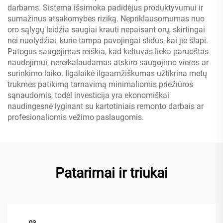
darbams. Sistema išsimoka padidėjus produktyvumui ir
sumažinus atsakomybės riziką. Nepriklausomumas nuo
oro sąlygų leidžia saugiai krauti nepaisant orų, skirtingai
nei nuolydžiai, kurie tampa pavojingai slidūs, kai jie šlapi.
Patogus saugojimas reiškia, kad keltuvas lieka paruoštas
naudojimui, nereikalaudamas atskiro saugojimo vietos ar
surinkimo laiko. Ilgalaikė ilgaamžiškumas užtikrina metų
trukmės patikimą tarnavimą minimaliomis priežiūros
sąnaudomis, todėl investicija yra ekonomiškai
naudingesnė lyginant su kartotiniais remonto darbais ar
profesionaliomis vežimo paslaugomis.
Patarimai ir triukai
03