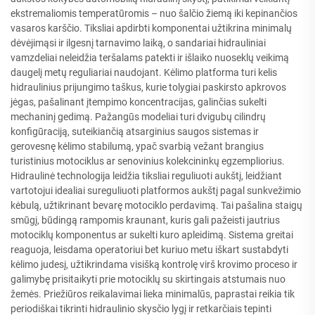
ekstremaliomis temperatūromis – nuo šalčio žiemą iki kepinančios
vasaros karščio. Tiksliai apdirbti komponentai užtikrina minimalų
dėvėjimąsi ir ilgesnį tarnavimo laiką, o sandariai hidrauliniai
vamzdeliai neleidžia teršalams patekti ir išlaiko nuoseklų veikimą
daugelį metų reguliariai naudojant. Kėlimo platforma turi kelis
hidraulinius prijungimo taškus, kurie tolygiai paskirsto apkrovos
jėgas, pašalinant įtempimo koncentracijas, galinčias sukelti
mechaninį gedimą. Pažangūs modeliai turi dvigubų cilindrų
konfigūraciją, suteikiančią atsarginius saugos sistemas ir
gerovesnę kėlimo stabilumą, ypač svarbią vežant brangius
turistinius motociklus ar senovinius kolekcininkų egzempliorius.
Hidraulinė technologija leidžia tiksliai reguliuoti aukštį, leidžiant
vartotojui idealiai sureguliuoti platformos aukštį pagal sunkvežimio
kėbulą, užtikrinant bevarę motociklo perdavimą. Tai pašalina staigų
smūgį, būdingą rampomis kraunant, kuris gali pažeisti jautrius
motociklų komponentus ar sukelti kuro apleidimą. Sistema greitai
reaguoja, leisdama operatoriui bet kuriuo metu iškart sustabdyti
kėlimo judesį, užtikrindama visišką kontrolę virš krovimo proceso ir
galimybę prisitaikyti prie motociklų su skirtingais atstumais nuo
žemės. Priežiūros reikalavimai lieka minimalūs, paprastai reikia tik
periodiškai tikrinti hidraulinio skysčio lygį ir retkarčiais tepinti