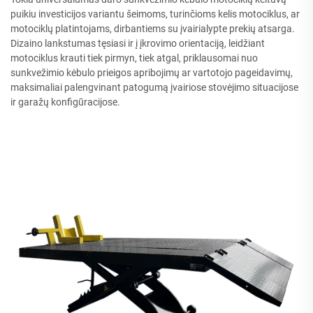
puikiu investicijos variantu šeimoms, turinčioms kelis motociklus, ar
motociklų platintojams, dirbantiems su įvairialypte prekių atsarga.
Dizaino lankstumas tęsiasi ir į įkrovimo orientaciją, leidžiant
motociklus krauti tiek pirmyn, tiek atgal, priklausomai nuo
sunkvežimio kėbulo prieigos apribojimų ar vartotojo pageidavimų,
maksimaliai palengvinant patogumą įvairiose stovėjimo situacijose
ir garažų konfigūracijose.