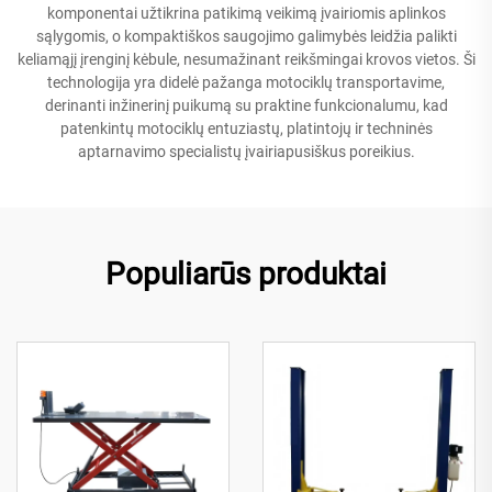
komponentai užtikrina patikimą veikimą įvairiomis aplinkos
sąlygomis, o kompaktiškos saugojimo galimybės leidžia palikti
keliamąjį įrenginį kėbule, nesumažinant reikšmingai krovos vietos. Ši
technologija yra didelė pažanga motociklų transportavime,
derinanti inžinerinį puikumą su praktine funkcionalumu, kad
patenkintų motociklų entuziastų, platintojų ir techninės
aptarnavimo specialistų įvairiapusiškus poreikius.
Populiarūs produktai