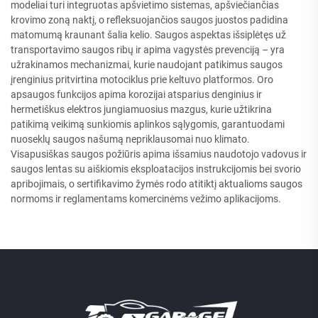
modeliai turi integruotas apšvietimo sistemas, apšviečiančias
krovimo zoną naktį, o refleksuojančios saugos juostos padidina
matomumą kraunant šalia kelio. Saugos aspektas išsiplėtęs už
transportavimo saugos ribų ir apima vagystės prevenciją – yra
užrakinamos mechanizmai, kurie naudojant patikimus saugos
įrenginius pritvirtina motociklus prie keltuvo platformos. Oro
apsaugos funkcijos apima korozijai atsparius denginius ir
hermetiškus elektros jungiamuosius mazgus, kurie užtikrina
patikimą veikimą sunkiomis aplinkos sąlygomis, garantuodami
nuoseklų saugos našumą nepriklausomai nuo klimato.
Visapusiškas saugos požiūris apima išsamius naudotojo vadovus ir
saugos lentas su aiškiomis eksploatacijos instrukcijomis bei svorio
apribojimais, o sertifikavimo žymės rodo atitiktį aktualioms saugos
normoms ir reglamentams komercinėms vežimo aplikacijoms.