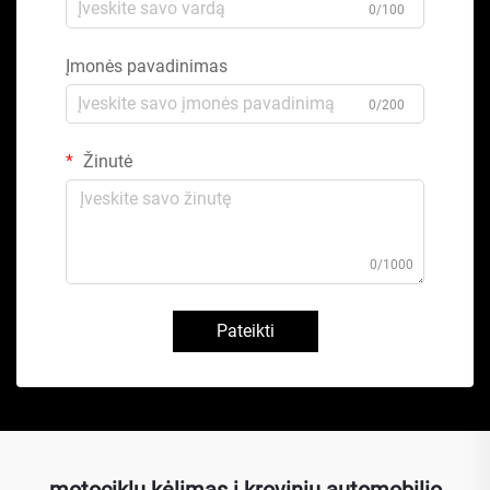
0/100
Įmonės pavadinimas
0/200
Žinutė
0/1000
Pateikti
motociklų kėlimas į krovinių automobilio