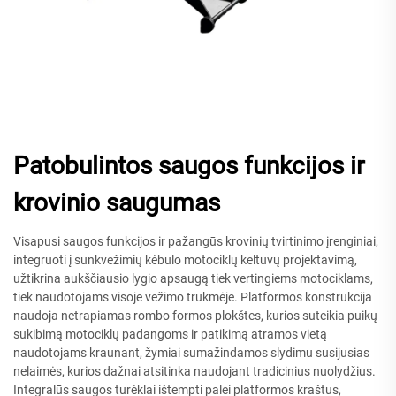
Patobulintos saugos funkcijos ir
krovinio saugumas
Visapusi saugos funkcijos ir pažangūs krovinių tvirtinimo įrenginiai,
integruoti į sunkvežimių kėbulo motociklų keltuvų projektavimą,
užtikrina aukščiausio lygio apsaugą tiek vertingiems motociklams,
tiek naudotojams visoje vežimo trukmėje. Platformos konstrukcija
naudoja netrapiamas rombo formos plokštes, kurios suteikia puikų
sukibimą motociklų padangoms ir patikimą atramos vietą
naudotojams kraunant, žymiai sumažindamos slydimu susijusias
nelaimės, kurios dažnai atsitinka naudojant tradicinius nuolydžius.
Integralūs saugos turėklai ištempti palei platformos kraštus,