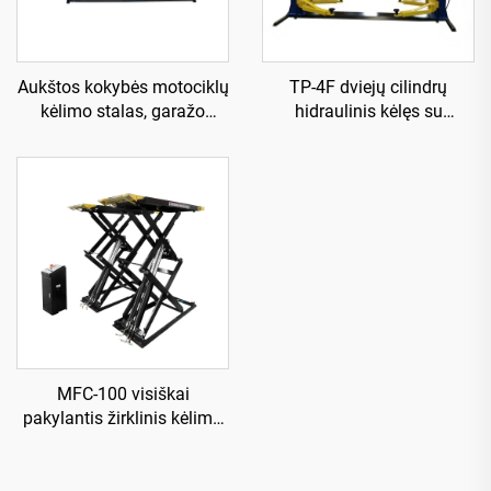
Aukštos kokybės motociklų
TP-4F dviejų cilindrų
kėlimo stalas, garažo
hidraulinis kėlęs su
įranga TP04157-DM-2275
stiprinta pagrindo plokšte
MFC-100 visiškai
pakylantis žirklinis kėlimo
įrenginys, naudojamas su
oro kompresoriumi