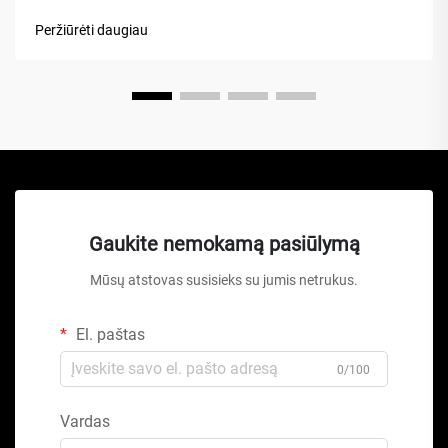
dirbtuvėse visame pasaulyje. Skirtingai nuo tradicinių
Peržiūrėti daugiau
hidraulinių keliamųjų ar žirklinių keltuvų, šis mechaninis
stebuklas...
Gaukite nemokamą pasiūlymą
Mūsų atstovas susisieks su jumis netrukus.
El. paštas
0/100
Vardas