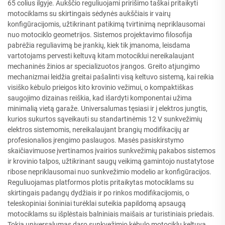
65 colius ilgyje. Aukščio reguliuojami pririšimo taškai pritaikyti
motociklams su skirtingais sėdynės aukščiais ir vairų
konfigūracijomis, užtikrinant patikimą tvirtinimą nepriklausomai
nuo motociklo geometrijos. Sistemos projektavimo filosofija
pabrėžia reguliavimą be įrankių, kiek tik įmanoma, leisdama
vartotojams pervesti keltuvą kitam motociklui nereikalaujant
mechaninės žinios ar specializuotos įrangos. Greito atjungimo
mechanizmai leidžia greitai pašalinti visą keltuvo sistemą, kai reikia
visiško kėbulo prieigos kito krovinio vežimui, o kompaktiškas
saugojimo dizainas reiškia, kad išardyti komponentai užima
minimalią vietą garaže. Universalumas tęsiasi ir į elektros jungtis,
kurios sukurtos sąveikauti su standartinėmis 12 V sunkvežimių
elektros sistemomis, nereikalaujant brangių modifikacijų ar
profesionalios įrengimo paslaugos. Masės pasiskirstymo
skaičiavimuose įvertinamos įvairios sunkvežimių pakabos sistemos
ir krovinio talpos, užtikrinant saugų veikimą gamintojo nustatytose
ribose nepriklausomai nuo sunkvežimio modelio ar konfigūracijos.
Reguliuojamas platformos plotis pritaikytas motociklams su
skirtingais padangų dydžiais ir po rinkos modifikacijomis, o
teleskopiniai šoniniai turėklai suteikia papildomą apsaugą
motociklams su išplėstais balniniais maišais ar turistiniais priedais.
Tokia universalumas daro sunkvežimio kėbulo motociklų keltuvą