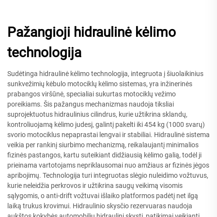
Pažangioji hidraulinė kėlimo
technologija
Sudėtinga hidraulinė kėlimo technologija, integruota į šiuolaikinius
sunkvežimių kėbulo motociklų kėlimo sistemas, yra inžinerinės
prabangos viršūnė, specialiai sukurtas motociklų vežimo
poreikiams. Šis pažangus mechanizmas naudoja tiksliai
suprojektuotus hidraulinius cilindrus, kurie užtikrina sklandų,
kontroliuojamą kėlimo judesį, galintį pakelti iki 454 kg (1000 svarų)
svorio motociklus nepaprastai lengvai ir stabiliai. Hidraulinė sistema
veikia per rankinį siurbimo mechanizmą, reikalaujantį minimalios
fizinės pastangos, kartu suteikiant didžiausią kėlimo galią, todėl ji
prieinama vartotojams nepriklausomai nuo amžiaus ar fizinės jėgos
apribojimų. Technologija turi integruotas slėgio nuleidimo vožtuvus,
kurie neleidžia perkrovos ir užtikrina saugų veikimą visomis
sąlygomis, o anti-drift vožtuvai išlaiko platformos padėtį net ilgą
laiką trukus krovimui. Hidraulinio skysčio rezervuaras naudoja
aukštos kokybės automobilių hidraulinį skystį, patikimai veikiantį