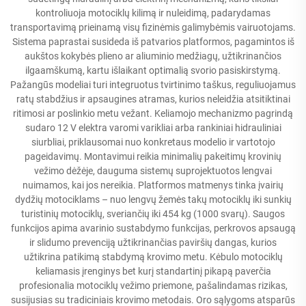
kontroliuoja motociklų kilimą ir nuleidimą, padarydamas
transportavimą prieinamą visų fizinėmis galimybėmis vairuotojams.
Sistema paprastai susideda iš patvarios platformos, pagamintos iš
aukštos kokybės plieno ar aliuminio medžiagų, užtikrinančios
ilgaamškumą, kartu išlaikant optimalią svorio pasiskirstymą.
Pažangūs modeliai turi integruotus tvirtinimo taškus, reguliuojamus
ratų stabdžius ir apsaugines atramas, kurios neleidžia atsitiktinai
ritimosi ar poslinkio metu vežant. Keliamojo mechanizmo pagrindą
sudaro 12 V elektra varomi varikliai arba rankiniai hidrauliniai
siurbliai, priklausomai nuo konkretaus modelio ir vartotojo
pageidavimų. Montavimui reikia minimalių pakeitimų krovinių
vežimo dėžėje, dauguma sistemų suprojektuotos lengvai
nuimamos, kai jos nereikia. Platformos matmenys tinka įvairių
dydžių motociklams – nuo lengvų žemės takų motociklų iki sunkių
turistinių motociklų, sveriančių iki 454 kg (1000 svarų). Saugos
funkcijos apima avarinio sustabdymo funkcijas, perkrovos apsaugą
ir slidumo prevenciją užtikrinančias paviršių dangas, kurios
užtikrina patikimą stabdymą krovimo metu. Kėbulo motociklų
keliamasis įrenginys bet kurį standartinį pikapą paverčia
profesionalia motociklų vežimo priemone, pašalindamas rizikas,
susijusias su tradiciniais krovimo metodais. Oro sąlygoms atsparūs