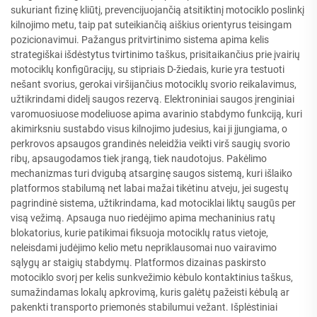
sukuriant fizinę kliūtį, prevencijuojančią atsitiktinį motociklo poslinkį
kilnojimo metu, taip pat suteikiančią aiškius orientyrus teisingam
pozicionavimui. Pažangus pritvirtinimo sistema apima kelis
strategiškai išdėstytus tvirtinimo taškus, prisitaikančius prie įvairių
motociklų konfigūracijų, su stipriais D-žiedais, kurie yra testuoti
nešant svorius, gerokai viršijančius motociklų svorio reikalavimus,
užtikrindami didelį saugos rezervą. Elektroniniai saugos įrenginiai
varomuosiuose modeliuose apima avarinio stabdymo funkciją, kuri
akimirksniu sustabdo visus kilnojimo judesius, kai ji įjungiama, o
perkrovos apsaugos grandinės neleidžia veikti virš saugių svorio
ribų, apsaugodamos tiek įrangą, tiek naudotojus. Pakėlimo
mechanizmas turi dvigubą atsarginę saugos sistemą, kuri išlaiko
platformos stabilumą net labai mažai tikėtinu atveju, jei sugestų
pagrindinė sistema, užtikrindama, kad motociklai liktų saugūs per
visą vežimą. Apsauga nuo riedėjimo apima mechaninius ratų
blokatorius, kurie patikimai fiksuoja motociklų ratus vietoje,
neleisdami judėjimo kelio metu nepriklausomai nuo vairavimo
sąlygų ar staigių stabdymų. Platformos dizainas paskirsto
motociklo svorį per kelis sunkvežimio kėbulo kontaktinius taškus,
sumažindamas lokalų apkrovimą, kuris galėtų pažeisti kėbulą ar
pakenkti transporto priemonės stabilumui vežant. Išplėstiniai