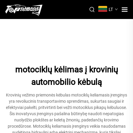
LT
motociklų kėlimas į krovinių
automobilio kėbulą
Krovinių vežimo priemonės kėbulas motociklų keliamasis įrenginys
yra revoliucinis transportavimo sprendimas, sukurtas saugiai ir
efektyviai pakelti, pritvirtinti bei vežti motociklus pikapų kėbuluose.
Šis inovatyvus įrenginys pašalina būtinybę naudoti nepatogias
nuolydžio plokštes ar keletą žmonių, padedančių krovimo
procedūrose. Motociklų keliamasis įrenginys veikia naudodamas
sudėtingą hidraulinį arba elektrinį mechanizmą, kuris tiksliai