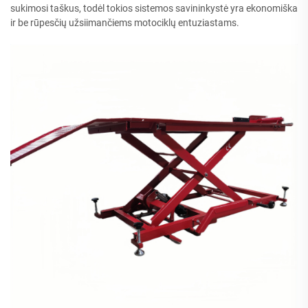
sukimosi taškus, todėl tokios sistemos savininkystė yra ekonomiška
ir be rūpesčių užsiimančiems motociklų entuziastams.