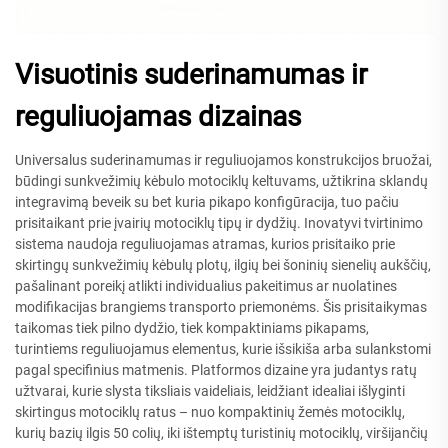
Visuotinis suderinamumas ir
reguliuojamas dizainas
Universalus suderinamumas ir reguliuojamos konstrukcijos bruožai,
būdingi sunkvežimių kėbulo motociklų keltuvams, užtikrina sklandų
integravimą beveik su bet kuria pikapo konfigūracija, tuo pačiu
prisitaikant prie įvairių motociklų tipų ir dydžių. Inovatyvi tvirtinimo
sistema naudoja reguliuojamas atramas, kurios prisitaiko prie
skirtingų sunkvežimių kėbulų plotų, ilgių bei šoninių sienelių aukščių,
pašalinant poreikį atlikti individualius pakeitimus ar nuolatines
modifikacijas brangiems transporto priemonėms. Šis prisitaikymas
taikomas tiek pilno dydžio, tiek kompaktiniams pikapams,
turintiems reguliuojamus elementus, kurie išsikiša arba sulankstomi
pagal specifinius matmenis. Platformos dizaine yra judantys ratų
užtvarai, kurie slysta tiksliais vaideliais, leidžiant idealiai išlyginti
skirtingus motociklų ratus – nuo kompaktinių žemės motociklų,
kurių bazių ilgis 50 colių, iki ištemptų turistinių motociklų, viršijančių