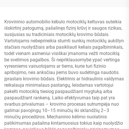
Krovininio automobilio kėbulo motociklų keltuvas suteikia
išskirtinį patogumą, pašalinęs fizinį krūvį ir saugos rizikas,
susijusias su tradiciniais motociklų krovimo būdais.
Vartotojams nebeprireikia stumti sunkių motociklų aukštyn
stačiais nuolydžiais arba pasikliauti keliais pagalbininkais,
todėl vienam asmeniui visiškai įmanoma vežti motociklą
be svetimos pagalbos. Ši nepriklausomybė ypač vertinga
vyresniems vairuotojams ar tiems, kurie turi fizinio
apribojimo, nes anksčiau jiems buvo sudėtinga naudotis
įprastais krovimo būdais. Elektrinis ar hidraulinis valdymas
reikalauja minimalaus pastangų, leisdamas vartotojui
pakelti motociklą tiesiog paspaudžiant mygtuką arba
paspaudžiant rankeną. Laiko efektyvumas taip pat yra
svarbus privalumas – krovimo procesas sutrumpėja nuo
galimai pavojingų 10–15 minučių iki sklandžių 2–3
minučių procedūros. Mechaninio kėlimo nuolatinis
patikimumas pašalina kintamuosius tokius kaip nuolydžio