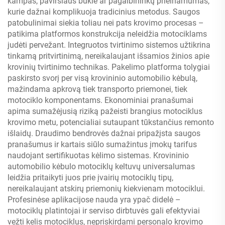
kampas, paviršiaus būklė ar pagalbininkų prieinamumas,
kurie dažnai komplikuoja tradicinius metodus. Saugos
patobulinimai siekia toliau nei pats krovimo procesas –
patikima platformos konstrukcija neleidžia motociklams
judėti pervežant. Integruotos tvirtinimo sistemos užtikrina
tinkamą pritvirtinimą, nereikalaujant išsamios žinios apie
krovinių tvirtinimo technikas. Pakelimo platforma tolygiai
paskirsto svorį per visą krovininio automobilio kėbulą,
mažindama apkrovą tiek transporto priemonei, tiek
motociklo komponentams. Ekonominiai pranašumai
apima sumažėjusią riziką pažeisti brangius motociklus
krovimo metu, potencialiai sutaupant tūkstančius remonto
išlaidų. Draudimo bendrovės dažnai pripažįsta saugos
pranašumus ir kartais siūlo sumažintus įmokų tarifus
naudojant sertifikuotas kėlimo sistemas. Krovininio
automobilio kėbulo motociklų keltuvų universalumas
leidžia pritaikyti juos prie įvairių motociklų tipų,
nereikalaujant atskirų priemonių kiekvienam motociklui.
Profesinėse aplikacijose nauda yra ypač didelė –
motociklų platintojai ir serviso dirbtuvės gali efektyviai
vežti kelis motociklus, nepriskirdami personalo krovimo