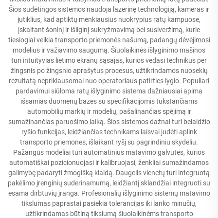
Šios sudėtingos sistemos naudoja lazerinę technologiją, kameras ir
jutiklius, kad aptiktų menkiausius nuokrypius ratų kampuose,
įskaitant šoninį ir išilginį sukryžmavimą bei susiveržimą, kurie
tiesiogiai veikia transporto priemonės našumą, padangų dėvėjimosi
modelius ir važiavimo saugumą. Šiuolaikinės išlyginimo mašinos
turi intuityvias lietimo ekranų sąsajas, kurios vedasi technikus per
žingsnis po žingsnio aprašytus procesus, užtikrindamos nuoseklų
rezultatą nepriklausomai nuo operatoriaus patirties lygio. Populiari
pardavimui siūloma ratų išlyginimo sistema dažniausiai apima
išsamias duomenų bazes su specifikacijomis tūkstančiams
automobilių markių ir modelių, pašalinančias spėjimą ir
sumažinančias paruošimo laiką. Šios sistemos dažnai turi belaidžio
ryšio funkcijas, leidžiančias technikams laisvai judėti aplink
transporto priemones, išlaikant ryšį su pagrindiniu skydeliu.
Pažangūs modeliai turi automatinius matavimo galvutes, kurios
automatiškai pozicionuojasi ir kalibruojasi, ženkliai sumažindamos
galimybę padaryti žmogišką klaidą. Daugelis vienetų turi integruotą
pakėlimo įrenginių suderinamumą, leidžiantį sklandžiai integruoti su
esama dirbtuvių įranga. Profesionalių išlyginimo sistemų matavimo
tikslumas paprastai pasiekia tolerancijas iki lanko minučių,
užtikrindamas būtiną tikslumą šiuolaikinėms transporto