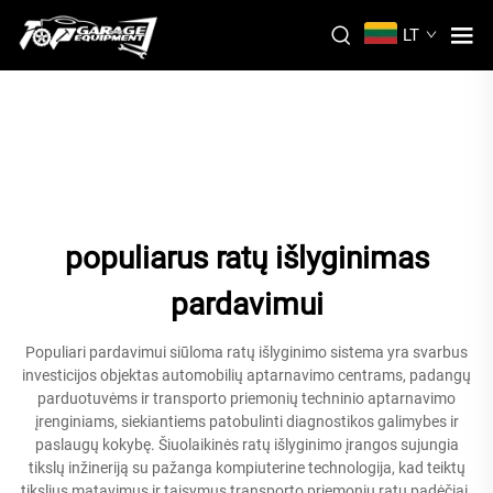
LT
populiarus ratų išlyginimas
pardavimui
Populiari pardavimui siūloma ratų išlyginimo sistema yra svarbus
investicijos objektas automobilių aptarnavimo centrams, padangų
parduotuvėms ir transporto priemonių techninio aptarnavimo
įrenginiams, siekiantiems patobulinti diagnostikos galimybes ir
paslaugų kokybę. Šiuolaikinės ratų išlyginimo įrangos sujungia
tikslų inžineriją su pažanga kompiuterine technologija, kad teiktų
tikslius matavimus ir taisymus transporto priemonių ratų padėčiai.