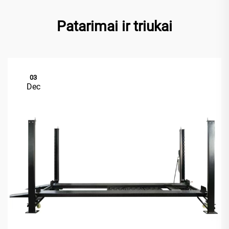
Patarimai ir triukai
03
Dec