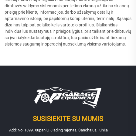
dirbtuvės valdymo sistemomis per lietimo ekraną užtikrina sklandų
prieigą prie klientų informacijos, darbo užsakymų detalių ir
aptarnavimo istorijų be papildomų kompiuterinių terminalų. Sąsajos
dizainas taip pat palaiko kelis vartotojo profilius, išlaikančius
individualius nustatymus ir prieigos lygius, prisitaikant prie dirbtuvių
su įvairialyke darbuotojų struktūra, tuo pačiu užtikrinant tinkamą
sistemos saugumą ir operacinį nuoseklumą visiems vartotojams.
SUSISIEKITE SU MUMIS
Add: No. 1899, Xupanlu, Jiading rajonas, Šanchajus, Kinija