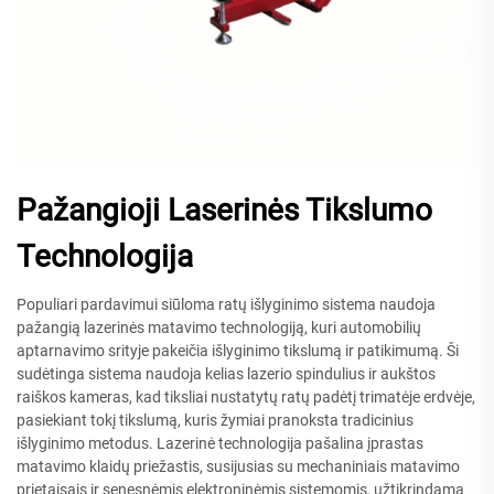
Pažangioji Laserinės Tikslumo
Technologija
Populiari pardavimui siūloma ratų išlyginimo sistema naudoja
pažangią lazerinės matavimo technologiją, kuri automobilių
aptarnavimo srityje pakeičia išlyginimo tikslumą ir patikimumą. Ši
sudėtinga sistema naudoja kelias lazerio spindulius ir aukštos
raiškos kameras, kad tiksliai nustatytų ratų padėtį trimatėje erdvėje,
pasiekiant tokį tikslumą, kuris žymiai pranoksta tradicinius
išlyginimo metodus. Lazerinė technologija pašalina įprastas
matavimo klaidų priežastis, susijusias su mechaniniais matavimo
prietaisais ir senesnėmis elektroninėmis sistemomis, užtikrindama