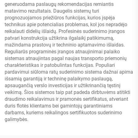
generuodama paslaugų rekomendacijas remiantis
matavimo rezultatais. Daugelis sistemų turi
prognozuojamos priežiūros funkcijas, kurios įspėja
technikus apie potencialias problemas, kol jos nepradėjo
reikalauti didelių išlaidų. Profesinės suderinimo įrangos
patvari konstrukcija užtikrina ilgalaikį patikimumą,
mažindama prastovų ir techninio aptarnavimo išlaidas.
Reguliarūs programinės įrangos atnaujinimai palaiko
sistemas atnaujintas pagal naujas transporto priemonių
charakteristikas ir patobulintas funkcijas. Populiari
pardavimui siūloma ratų suderinimo sistema dažnai apima
išsamią garantiją ir techninę palaikymo paslaugą,
apsaugančią verslo investicijas ir užtikrinančią tęstinį
veikimą. Šios sistemos taip pat padeda dirbtuvėms atitikti
draudimo reikalavimus ir pramonės sertifikatus, atveriant
duris flotės klientams bei gamintojų garantiniams
darbams, kuriems reikalingos sertifikuotos suderinimo
galimybės.