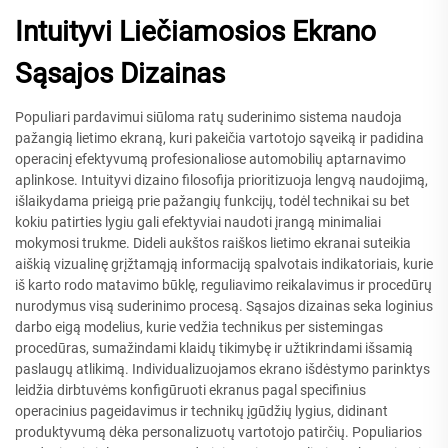
Intuityvi Liečiamosios Ekrano
Sąsajos Dizainas
Populiari pardavimui siūloma ratų suderinimo sistema naudoja
pažangią lietimo ekraną, kuri pakeičia vartotojo sąveiką ir padidina
operacinį efektyvumą profesionaliose automobilių aptarnavimo
aplinkose. Intuityvi dizaino filosofija prioritizuoja lengvą naudojimą,
išlaikydama prieigą prie pažangių funkcijų, todėl technikai su bet
kokiu patirties lygiu gali efektyviai naudoti įrangą minimaliai
mokymosi trukme. Dideli aukštos raiškos lietimo ekranai suteikia
aiškią vizualinę grįžtamąją informaciją spalvotais indikatoriais, kurie
iš karto rodo matavimo būklę, reguliavimo reikalavimus ir procedūrų
nurodymus visą suderinimo procesą. Sąsajos dizainas seka loginius
darbo eigą modelius, kurie vedžia technikus per sistemingas
procedūras, sumažindami klaidų tikimybę ir užtikrindami išsamią
paslaugų atlikimą. Individualizuojamos ekrano išdėstymo parinktys
leidžia dirbtuvėms konfigūruoti ekranus pagal specifinius
operacinius pageidavimus ir technikų įgūdžių lygius, didinant
produktyvumą dėka personalizuotų vartotojo patirčių. Populiarios