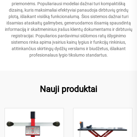
priemonėms. Populiariausi modeliai dažnai turi kompaktišką
dizainą, kuris maksimaliai efektyviai panaudoja dirbtuvių grindų
plotą, išlaikant visišką funkcionalumą. Šios sistemos dažnai turi
išsamias ataskaitų galimybes, generuodamos išsamią spausdintą
informaciją ir skaitmeninius įrašus klientų dokumentams ir dirbtuvių
registracijai. Populiarios pardavimui siūlomos ratų išlyginimo
sistemos rinka apima įvairius kainų lygius ir funkcijų rinkinius,
atitinkančius skirtingų dydžių verslams ir biudžetus, išlaikant
profesionalaus lygio tikslumo standartus.
Nauji produktai