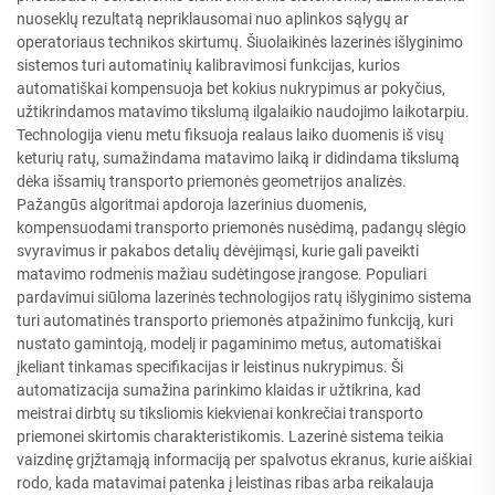
nuoseklų rezultatą nepriklausomai nuo aplinkos sąlygų ar
operatoriaus technikos skirtumų. Šiuolaikinės lazerinės išlyginimo
sistemos turi automatinių kalibravimosi funkcijas, kurios
automatiškai kompensuoja bet kokius nukrypimus ar pokyčius,
užtikrindamos matavimo tikslumą ilgalaikio naudojimo laikotarpiu.
Technologija vienu metu fiksuoja realaus laiko duomenis iš visų
keturių ratų, sumažindama matavimo laiką ir didindama tikslumą
dėka išsamių transporto priemonės geometrijos analizės.
Pažangūs algoritmai apdoroja lazerinius duomenis,
kompensuodami transporto priemonės nusėdimą, padangų slėgio
svyravimus ir pakabos detalių dėvėjimąsi, kurie gali paveikti
matavimo rodmenis mažiau sudėtingose įrangose. Populiari
pardavimui siūloma lazerinės technologijos ratų išlyginimo sistema
turi automatinės transporto priemonės atpažinimo funkciją, kuri
nustato gamintoją, modelį ir pagaminimo metus, automatiškai
įkeliant tinkamas specifikacijas ir leistinus nukrypimus. Ši
automatizacija sumažina parinkimo klaidas ir užtikrina, kad
meistrai dirbtų su tiksliomis kiekvienai konkrečiai transporto
priemonei skirtomis charakteristikomis. Lazerinė sistema teikia
vaizdinę grįžtamąją informaciją per spalvotus ekranus, kurie aiškiai
rodo, kada matavimai patenka į leistinas ribas arba reikalauja