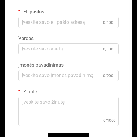
El. paštas
0/100
Vardas
0/100
Įmonės pavadinimas
0/200
Žinutė
0/1000