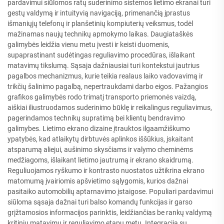
pardavimui siūlomos ratų suderinimo sistemos lietimo ekranai turi
gestų valdymą ir intuityvią navigaciją, primenančią įprastus
išmaniųjų telefonų ir planšetinių kompiuterių veiksmus, todėl
mažinamas naujų technikų apmokymo laikas. Daugiataškės
galimybės leidžia vienu metu įvesti ir keisti duomenis,
supaprastinant sudėtingas reguliavimo procedūras, išlaikant
matavimų tikslumą. Sąsaja dažniausiai turi kontekstui jautrius
pagalbos mechanizmus, kurie teikia realaus laiko vadovavimą ir
trikčių šalinimo pagalbą, nepertraukdami darbo eigos. Pažangios
grafikos galimybės rodo trimatį transporto priemonės vaizdą,
aiškiai iliustruodamos suderinimo būklę ir reikalingus reguliavimus,
pagerindamos technikų supratimą bei klientų bendravimo
galimybes. Lietimo ekrano dizaine įtrauktos ilgaamžiškumo
ypatybės, kad atlaikytų dirbtuvės aplinkos iššūkius, įskaitant
atsparumą aliejui, aušinimo skysčiams ir valymo cheminėms
medžiagoms, išlaikant lietimo jautrumą ir ekrano skaidrumą.
Reguliuojamos ryškumo ir kontrasto nuostatos užtikrina ekrano
matomumą įvairiomis apšvietimo sąlygomis, kurios dažnai
pasitaiko automobilių aptarnavimo įstaigose. Populiari pardavimui
siūloma sąsaja dažnai turi balso komandų funkcijas ir garso
grįžtamosios informacijos parinktis, leidžiančias be rankų valdymą
kritinių matavimų ir reguliavimo etapų metu. Integracija su