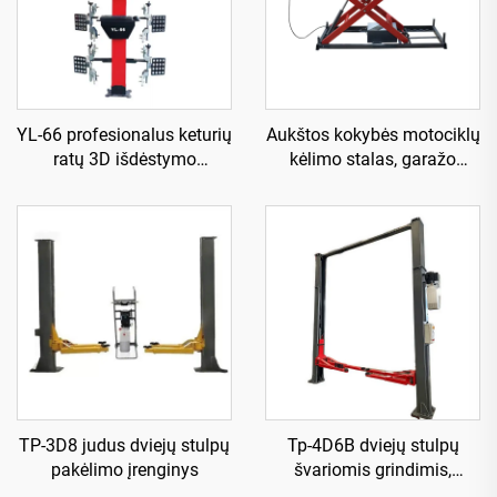
YL-66 profesionalus keturių
Aukštos kokybės motociklų
ratų 3D išdėstymo
kėlimo stalas, garažo
aparatas
įranga TP04157-DM-2275
TP-3D8 judus dviejų stulpų
Tp-4D6B dviejų stulpų
pakėlimo įrenginys
švariomis grindimis,
elektrinis išleidimas