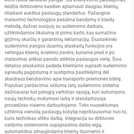
leidžia dirbtuvėms kasdien aptarnauti daugiau klientų,
išlaikant aukštus paslaugų standartus. Pažangios
matavimo technologijos pašalina bandymų ir klaidų
metodą, dažnai susijusį su suderinimo darbais,
užtikrindamos tikslumą iš pirmo karto, kas sumažina
grįžimų skaičių ir garantinių reklamacijų. Šiuolaikinės
suderinimo įrangos išsamių ataskaitų funkcijos yra
vertingas klientų švietimo įrankis, kuriame prieš ir po
matavimai aiškiai parodo atliktos paslaugos vertę. Šios
detalios ataskaitos padeda klientams suprasti suderinimo
sąnaudų pagrįstumą ir sustiprina pasitikėjimą dėl
skaidraus bendravimo apie transporto priemonės būklę.
Populiari pardavimui siūloma ratų suderinimo sistema
dažniausiai turi patogią vartotojo sąsają, kuri sutrumpina
naujų technikų mokymosi laiką ir standartizuoja
procedūras visiems darbuotojams. Toks nuoseklumas
užtikrina vienodą paslaugų kokybę nepriklausomai nuo to,
kuris technikas atliko darbą. Integracija su dirbtuvės
valdymo sistemomis supaprastina darbo eigą,
automatiškai atnaujindama klientų duomenis ir