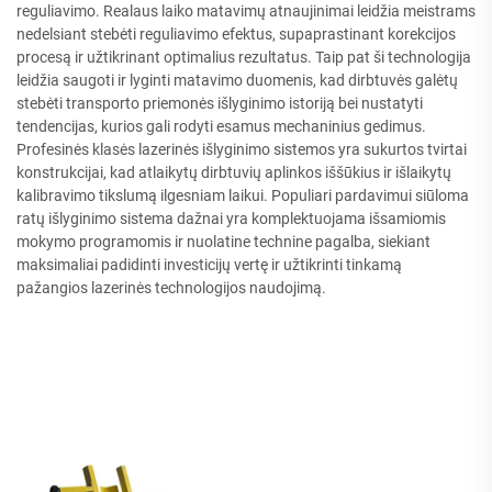
reguliavimo. Realaus laiko matavimų atnaujinimai leidžia meistrams
nedelsiant stebėti reguliavimo efektus, supaprastinant korekcijos
procesą ir užtikrinant optimalius rezultatus. Taip pat ši technologija
leidžia saugoti ir lyginti matavimo duomenis, kad dirbtuvės galėtų
stebėti transporto priemonės išlyginimo istoriją bei nustatyti
tendencijas, kurios gali rodyti esamus mechaninius gedimus.
Profesinės klasės lazerinės išlyginimo sistemos yra sukurtos tvirtai
konstrukcijai, kad atlaikytų dirbtuvių aplinkos iššūkius ir išlaikytų
kalibravimo tikslumą ilgesniam laikui. Populiari pardavimui siūloma
ratų išlyginimo sistema dažnai yra komplektuojama išsamiomis
mokymo programomis ir nuolatine technine pagalba, siekiant
maksimaliai padidinti investicijų vertę ir užtikrinti tinkamą
pažangios lazerinės technologijos naudojimą.