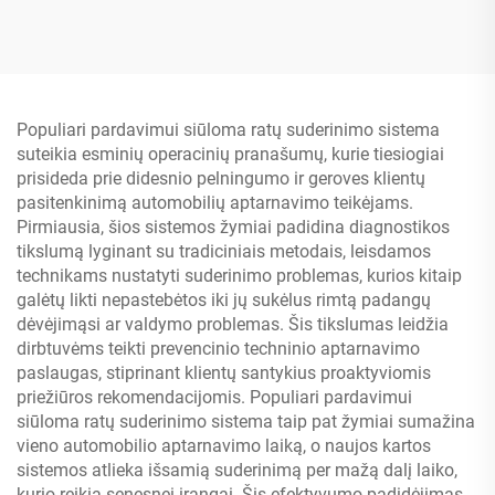
Populiari pardavimui siūloma ratų suderinimo sistema
suteikia esminių operacinių pranašumų, kurie tiesiogiai
prisideda prie didesnio pelningumo ir geroves klientų
pasitenkinimą automobilių aptarnavimo teikėjams.
Pirmiausia, šios sistemos žymiai padidina diagnostikos
tikslumą lyginant su tradiciniais metodais, leisdamos
technikams nustatyti suderinimo problemas, kurios kitaip
galėtų likti nepastebėtos iki jų sukėlus rimtą padangų
dėvėjimąsi ar valdymo problemas. Šis tikslumas leidžia
dirbtuvėms teikti prevencinio techninio aptarnavimo
paslaugas, stiprinant klientų santykius proaktyviomis
priežiūros rekomendacijomis. Populiari pardavimui
siūloma ratų suderinimo sistema taip pat žymiai sumažina
vieno automobilio aptarnavimo laiką, o naujos kartos
sistemos atlieka išsamią suderinimą per mažą dalį laiko,
kurio reikia senesnei įrangai. Šis efektyvumo padidėjimas