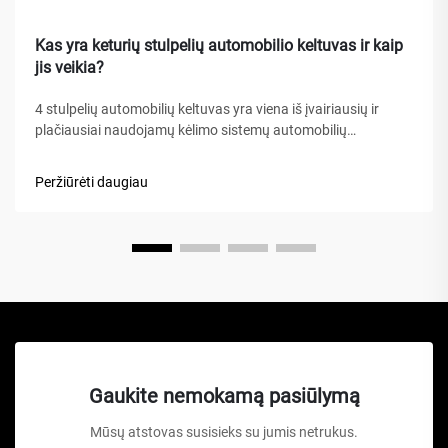
Kas yra keturių stulpelių automobilio keltuvas ir kaip
jis veikia?
4 stulpelių automobilių keltuvas yra viena iš įvairiausių ir
plačiausiai naudojamų kėlimo sistemų automobilių
aptarnavimo įrengimuose, namų garažuose bei komercinėse
dirbtuvėse visame pasaulyje. Skirtingai nuo tradicinių
Peržiūrėti daugiau
hidraulinių keliamųjų ar žirklinių keltuvų, šis mechaninis
stebuklas...
Gaukite nemokamą pasiūlymą
Mūsų atstovas susisieks su jumis netrukus.