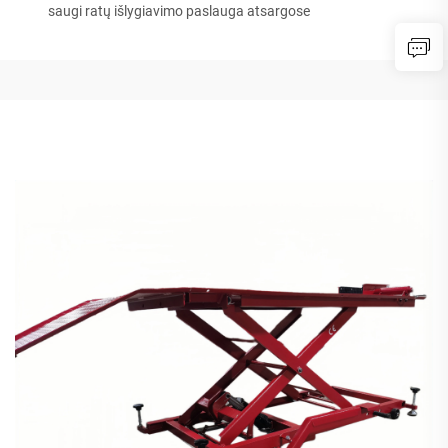
saugi ratų išlygiavimo paslauga atsargose