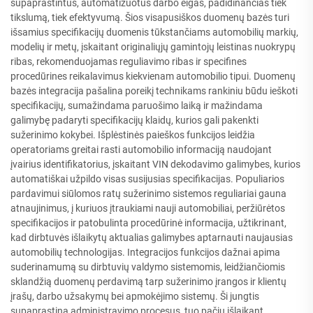
supaprastintus, automatizuotus darbo eigas, padidinančias tiek
tikslumą, tiek efektyvumą. Šios visapusiškos duomenų bazės turi
išsamius specifikacijų duomenis tūkstančiams automobilių markių,
modelių ir metų, įskaitant originaliųjų gamintojų leistinas nuokrypų
ribas, rekomenduojamas reguliavimo ribas ir specifines
procedūrines reikalavimus kiekvienam automobilio tipui. Duomenų
bazės integracija pašalina poreikį technikams rankiniu būdu ieškoti
specifikacijų, sumažindama paruošimo laiką ir mažindama
galimybę padaryti specifikacijų klaidų, kurios gali pakenkti
sužerinimo kokybei. Išplėstinės paieškos funkcijos leidžia
operatoriams greitai rasti automobilio informaciją naudojant
įvairius identifikatorius, įskaitant VIN dekodavimo galimybes, kurios
automatiškai užpildo visas susijusias specifikacijas. Populiarios
pardavimui siūlomos ratų sužerinimo sistemos reguliariai gauna
atnaujinimus, į kuriuos įtraukiami nauji automobiliai, peržiūrėtos
specifikacijos ir patobulinta procedūrinė informacija, užtikrinant,
kad dirbtuvės išlaikytų aktualias galimybes aptarnauti naujausias
automobilių technologijas. Integracijos funkcijos dažnai apima
suderinamumą su dirbtuvių valdymo sistemomis, leidžiančiomis
sklandžią duomenų perdavimą tarp sužerinimo įrangos ir klientų
įrašų, darbo užsakymų bei apmokėjimo sistemų. Ši jungtis
supaprastina administravimo procesus, tuo pačiu išlaikant