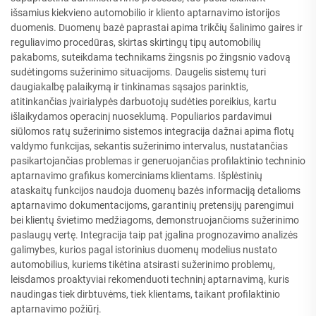
išsamius kiekvieno automobilio ir kliento aptarnavimo istorijos
duomenis. Duomenų bazė paprastai apima trikčių šalinimo gaires ir
reguliavimo procedūras, skirtas skirtingų tipų automobilių
pakaboms, suteikdama technikams žingsnis po žingsnio vadovą
sudėtingoms sužerinimo situacijoms. Daugelis sistemų turi
daugiakalbę palaikymą ir tinkinamas sąsajos parinktis,
atitinkančias įvairialypės darbuotojų sudėties poreikius, kartu
išlaikydamos operacinį nuoseklumą. Populiarios pardavimui
siūlomos ratų sužerinimo sistemos integracija dažnai apima flotų
valdymo funkcijas, sekantis sužerinimo intervalus, nustatančias
pasikartojančias problemas ir generuojančias profilaktinio techninio
aptarnavimo grafikus komerciniams klientams. Išplėstinių
ataskaitų funkcijos naudoja duomenų bazės informaciją detalioms
aptarnavimo dokumentacijoms, garantinių pretensijų parengimui
bei klientų švietimo medžiagoms, demonstruojančioms sužerinimo
paslaugų vertę. Integracija taip pat įgalina prognozavimo analizės
galimybes, kurios pagal istorinius duomenų modelius nustato
automobilius, kuriems tikėtina atsirasti sužerinimo problemų,
leisdamos proaktyviai rekomenduoti techninį aptarnavimą, kuris
naudingas tiek dirbtuvėms, tiek klientams, taikant profilaktinio
aptarnavimo požiūrį.