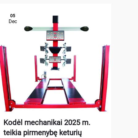
05
1
Dec
De
Kodėl mechanikai 2025 m.
Kai
teikia pirmenybę keturių
aut