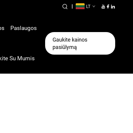
|
LT
os
Paslaugos
Gaukite kainos
pasiūlymą
kite Su Mumis