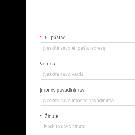
El. paštas
Vardas
Įmonės pavadinimas
Žinutė