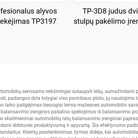
fesionalus alyvos
TP-3D8 judus dvi
tekėjimas TP3197
stulpų pakėlimo įre
tomobilių servisams reikšmingai sutaupyti lėšų, sumažindami p
ti, padangos dyla tolygiai viso paviršiaus plotu, jų naudojimo l
laiko pailgėjimas tiesiogiai lemia mažesnes automobilio savini
balansavimo įrenginys pašalina spėliojimus iš balansavimo pro
kiniai skaitmeniniai automobilių ratų balansavimo įrenginiai pap
ndami dirbtuvės produktyvumą ir apyvartą. Šis efektyvumo padi
standartus. Klientų pasitenkinimas žymiai didėja, kai automobili