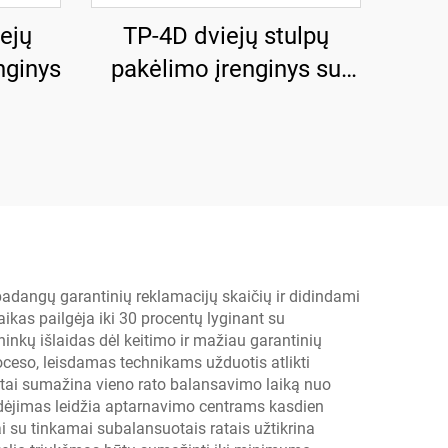
ejų
TP-4D dviejų stulpų
nginys
pakėlimo įrenginys su
rankiniu dviskaitos
išleidimu
adangų garantinių reklamacijų skaičių ir didindami
aikas pailgėja iki 30 procentų lyginant su
nkų išlaidas dėl keitimo ir mažiau garantinių
ceso, leisdamas technikams užduotis atlikti
rastai sumažina vieno rato balansavimo laiką nuo
dėjimas leidžia aptarnavimo centrams kasdien
ai su tinkamai subalansuotais ratais užtikrina