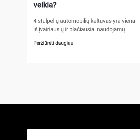
veikia?
4 stulpelių automobilių keltuvas yra viena
iš įvairiausių ir plačiausiai naudojamų
kėlimo sistemų automobilių aptarnavimo
Peržiūrėti daugiau
įrengimuose, namų garažuose bei
komercinėse dirbtuvėse visame
pasaulyje. Skirtingai nuo tradicinių
hidraulinių keliamųjų ar žirklinių keltuvų,
šis mechaninis stebuklas...