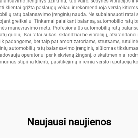
alansavimo įrenginys užtikrina, kad vairo, sėdynės vibracijos ir
ti klientai grįžta paslaugų vėliau ir rekomenduoja verslą kiti
obilių ratų balansavimo įrenginių nauda. Ne subalansuoti ratai s
ojant greitkeliu. Tinkamai palaikant balansą, automobilio ratų
rinės manevravimo metu. Profesionalūs automobilių ratų balansa
tų guolių. Kai ratai sukasi sklandžiai be vibracijų, atsirandanči
 tik padangoms, bet taip pat amortizatoriams, strutsams, rutulin
inių automobilių ratų balansavimo įrenginių siūlomas tikslumas
vadovauja operatoriui per kiekvieną žingsnį, o skaitmeniniai ro
as stiprina klientų pasitikėjimą ir remia verslo reputaciją k
Naujausi naujienos