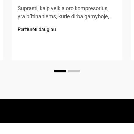
Suprasti, kaip veikia oro kompresorius,
yra būtina tiems, kurie dirba gamyboje,
automobilių remonte, statybose ar atlieka
Peržiūrėti daugiau
namų patobulinimo projektus. Oro
kompresorius – tai universalus
mechaninis prietaisas, kuris energiją
paverčia potencialia energija...