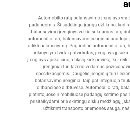
a
Automobilio ratų balansavimo įrenginys yra bū
padangomis. Ši sudėtinga įranga užtikrina, kad r
balansavimo įrenginys veikia sukdamas ratų rinkin
automobilio ratų balansavimo įrenginiai naudoja 
atlikti balansavimą. Pagrindinė automobilio ratų ba
rinkinys yra tvirtai pritvirtintas, įrenginys jį
įrenginys apskaičiuoja tikslų kiekį ir vietą, kur r
įrenginiai turi lazerio vedamus pozicion
specifikacijomis. Daugelis įrenginių turi li
balansavimo įrenginiai taip pat integruoja triu
dirbančiose dirbtuvėse. Automobilio ratų bal
platintojuose ir mobiliuose padangų keitimo pasla
prisitaikydami prie skirtingų diskų medžiagų, įsk
užtikrinti transporto priemonės saugą, naš