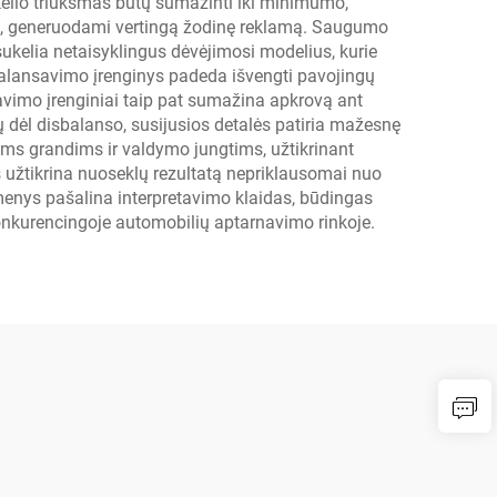
 kelio triukšmas būtų sumažinti iki minimumo,
ems, generuodami vertingą žodinę reklamą. Saugumo
ukelia netaisyklingus dėvėjimosi modelius, kurie
 balansavimo įrenginys padeda išvengti pavojingų
vimo įrenginiai taip pat sumažina apkrovą ant
ų dėl disbalanso, susijusios detalės patiria mažesnę
ėms grandims ir valdymo jungtims, užtikrinant
 užtikrina nuoseklų rezultatą nepriklausomai nuo
dmenys pašalina interpretavimo klaidas, būdingas
onkurencingoje automobilių aptarnavimo rinkoje.