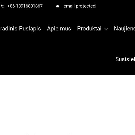
+86-18916801867
[email protected]
radinis Puslapis
Apie mus
Produktai
Naujien
Susisie