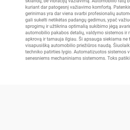
sklandų, be vibracijų važiavimą. Automobilio ratų b
kuriant dar patogesnį važiavimo komfortą. Patenkin
gerinimas yra dar viena svarbi profesionalių autom
gali sukelti netikėtas padangų gedimus, ypač važiu
sprogimų ir užtikrina optimalią sukibimo jėgą ava
automobilio pakabos detalių, valdymo sistemos ir ra
apkrovą ir tarnauja ilgiau. Ši apsauga siekiama ne
visapusišką automobilio priežiūros naudą. Šiuolaik
techniko patirties lygio. Automatizuotos sistemos 
senesniems mechaniniams sistemoms. Toks patikimum