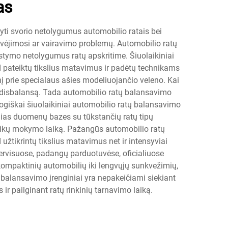
as
syti svorio netolygumus automobilio ratais bei
ėvėjimosi ar vairavimo problemų. Automobilio ratų
irstymo netolygumus ratų apskritime. Šiuolaikiniai
 pateiktų tikslius matavimus ir padėtų technikams
inį prie specialaus ašies modeliuojančio veleno. Kai
ias disbalansą. Tada automobilio ratų balansavimo
ologiškai šiuolaikiniai automobilio ratų balansavimo
ias duomenų bazes su tūkstančių ratų tipų
hnikų mokymo laiką. Pažangūs automobilio ratų
užtikrintų tikslius matavimus net ir intensyviai
ervisuose, padangų parduotuvėse, oficialiuose
 kompaktinių automobilių iki lengvųjų sunkvežimių,
ų balansavimo įrenginiai yra nepakeičiami siekiant
r pailginant ratų rinkinių tarnavimo laiką.