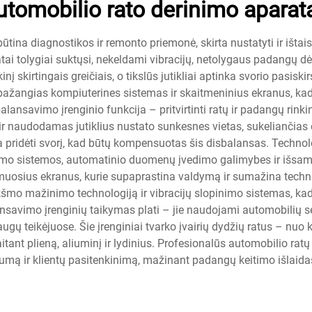
utomobilio rato derinimo aparat
tina diagnostikos ir remonto priemonė, skirta nustatyti ir ištai
atai tolygiai suktųsi, nekeldami vibracijų, netolygaus padangų d
į skirtingais greičiais, o tikslūs jutikliai aptinka svorio pasisk
pažangias kompiuterines sistemas ir skaitmeninius ekranus, kad
lansavimo įrenginio funkcija – pritvirtinti ratų ir padangų rink
 suka ir naudodamas jutiklius nustato sunkesnes vietas, sukelianč
eikia pridėti svorį, kad būtų kompensuotas šis disbalansas. Techn
avimo sistemos, automatinio duomenų įvedimo galimybes ir išsam
ečiamuosius ekranus, kurie supaprastina valdymą ir sumažina tec
kšmo mažinimo technologiją ir vibracijų slopinimo sistemas, kad 
ansavimo įrenginių taikymas plati – jie naudojami automobilių s
ugų teikėjuose. Šie įrenginiai tvarko įvairių dydžių ratus – nuo
aitant plieną, aliuminį ir lydinius. Profesionalūs automobilio rat
umą ir klientų pasitenkinimą, mažinant padangų keitimo išlaidas i