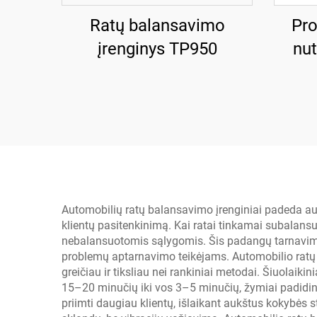
Ratų balansavimo
Pro
įrenginys TP950
nu
Automobilių ratų balansavimo įrenginiai padeda au
klientų pasitenkinimą. Kai ratai tinkamai subalansuo
nebalansuotomis sąlygomis. Šis padangų tarnavimo 
problemų aptarnavimo teikėjams. Automobilio ratų 
greičiau ir tiksliau nei rankiniai metodai. Šiuolai
15–20 minučių iki vos 3–5 minučių, žymiai padidi
priimti daugiau klientų, išlaikant aukštus kokybės 