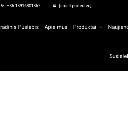
+86-18916801867
[email protected]
radinis Puslapis
Apie mus
Produktai
Naujien
Susisie