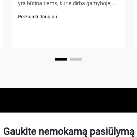
yra būtina tiems, kurie dirba gamyboje,
automobilių remonte, statybose ar atlieka
Peržiūrėti daugiau
namų patobulinimo projektus. Oro
kompresorius – tai universalus
mechaninis prietaisas, kuris energiją
paverčia potencialia energija...
Gaukite nemokamą pasiūlymą