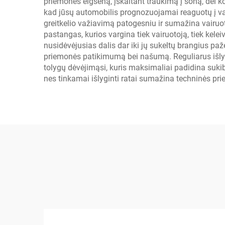
priemonės elgseną, įskaitant traukimą į šoną, dėl k
kad jūsų automobilis prognozuojamai reaguotų į vai
greitkelio važiavimą patogesniu ir sumažina vairuot
pastangas, kurios vargina tiek vairuotoją, tiek kel
nusidėvėjusias dalis dar iki jų sukeltų brangius p
priemonės patikimumą bei našumą. Reguliarus išlyg
tolygų dėvėjimąsi, kuris maksimaliai padidina suk
nes tinkamai išlyginti ratai sumažina techninės pri