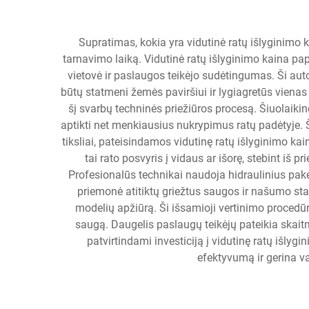
Supratimas, kokia yra vidutinė ratų išlyginimo 
tarnavimo laiką. Vidutinė ratų išlyginimo kaina pap
vietovė ir paslaugos teikėjo sudėtingumas. Ši a
būtų statmeni žemės paviršiui ir lygiagretūs vienas 
šį svarbų techninės priežiūros procesą. Šiuolaik
aptikti net menkiausius nukrypimus ratų padėtyje. 
tiksliai, pateisindamos vidutinę ratų išlyginimo k
tai rato posvyris į vidaus ar išorę, stebint iš pri
Profesionalūs technikai naudoja hidraulinius pakėl
priemonė atitiktų griežtus saugos ir našumo sta
modelių apžiūrą. Ši išsamioji vertinimo procedū
saugą. Daugelis paslaugų teikėjų pateikia skait
patvirtindami investiciją į vidutinę ratų išly
efektyvumą ir gerina v