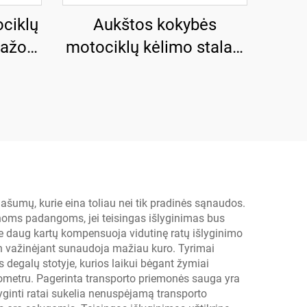
ciklų
Aukštos kokybės
ražo
motociklų kėlimo stalas,
-500
garažo įranga TP04157-
DM-2275
ašumų, kurie eina toliau nei tik pradinės sąnaudos.
noms padangoms, jei teisingas išlyginimas bus
ie daug kartų kompensuoja vidutinę ratų išlyginimo
dien važinėjant sunaudoja mažiau kuro. Tyrimai
 degalų stotyje, kurios laikui bėgant žymiai
ilometru. Pagerinta transporto priemonės sauga yra
yginti ratai sukelia nenuspėjamą transporto