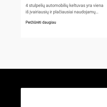
4 stulpelių automobilių keltuvas yra viena
iš įvairiausių ir plačiausiai naudojamų
kėlimo sistemų automobilių aptarnavimo
Peržiūrėti daugiau
įrengimuose, namų garažuose bei
komercinėse dirbtuvėse visame
pasaulyje. Skirtingai nuo tradicinių
hidraulinių keliamųjų ar žirklinių keltuvų,
šis mechaninis stebuklas...