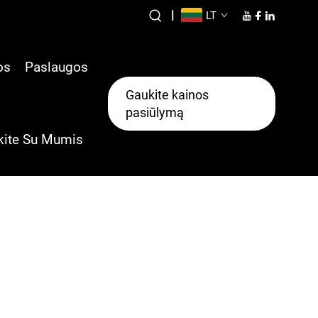
|
LT
os
Paslaugos
Gaukite kainos
pasiūlymą
kite Su Mumis