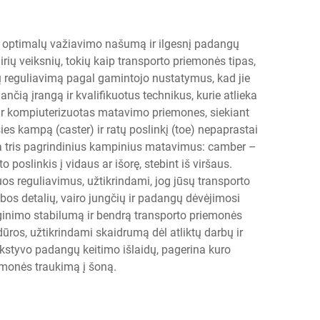
nti optimalų važiavimo našumą ir ilgesnį padangų
rių veiksnių, tokių kaip transporto priemonės tipas,
 reguliavimą pagal gamintojo nustatymus, kad jie
nčią įrangą ir kvalifikuotus technikus, kurie atlieka
 ir kompiuterizuotas matavimo priemones, siekiant
s kampą (caster) ir ratų poslinkį (toe) nepaprastai
ima tris pagrindinius kampinius matavimus: camber –
ato poslinkis į vidaus ar išorę, stebint iš viršaus.
uos reguliavimus, užtikrindami, jog jūsų transporto
bos detalių, vairo jungčių ir padangų dėvėjimosi
yginimo stabilumą ir bendrą transporto priemonės
ros, užtikrindami skaidrumą dėl atliktų darbų ir
ankstyvo padangų keitimo išlaidų, pagerina kuro
emonės traukimą į šoną.