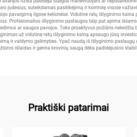
o avarijos rizika padidėja staigiai manevruojant ar nepalankiomi
ro judesius, suteikdamas pasitikėjimą ir kontrolę visose važiav
ojo pavargimą ilgose kelionėse. Vidutinė ratų išlyginimo kaina p
eivius. Profesionalios išlyginimo paslaugos taip pat apima išsami
ažeidimus ar saugos pavojus. Toks proaktyvus požiūris neleidžia
inimas už vidutinę ratų išlyginimo kainą apsaugo jūsų investi
ibimą ir valdymo galimybes. Ypač naudą iš išlyginimo paslaugų 
ežiūros išlaidas ir gerina krovinių saugą dėka padidėjusios stab
Praktiški patarimai