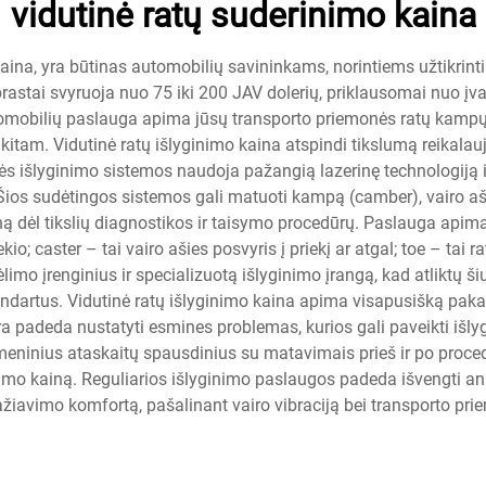
vidutinė ratų suderinimo kaina
kaina, yra būtinas automobilių savininkams, norintiems užtikri
rastai svyruoja nuo 75 iki 200 JAV dolerių, priklausomai nuo įvai
utomobilių paslauga apima jūsų transporto priemonės ratų kampų
kitam. Vidutinė ratų išlyginimo kaina atspindi tikslumą reikalauja
inės išlyginimo sistemos naudoja pažangią lazerinę technologiją
Šios sudėtingos sistemos gali matuoti kampą (camber), vairo ašie
ainą dėl tikslių diagnostikos ir taisymo procedūrų. Paslauga ap
ekio; caster – tai vairo ašies posvyris į priekį ar atgal; toe – tai r
imo įrenginius ir specializuotą išlyginimo įrangą, kad atliktų ši
ndartus. Vidutinė ratų išlyginimo kaina apima visapusišką paka
ra padeda nustatyti esmines problemas, kurios gali paveikti išl
meninius ataskaitų spausdinius su matavimais prieš ir po procedū
ginimo kainą. Reguliarios išlyginimo paslaugos padeda išvengti 
ažiavimo komfortą, pašalinant vairo vibraciją bei transporto pri