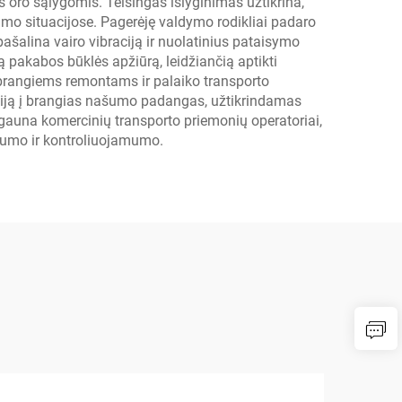
s oro sąlygomis. Teisingas išlyginimas užtikrina,
imo situacijose. Pagerėję valdymo rodikliai padaro
ašalina vairo vibraciją ir nuolatinius pataisymo
ą pakabos būklės apžiūrą, leidžiančią aptikti
 brangiems remontams ir palaiko transporto
ciją į brangias našumo padangas, užtikrindamas
gauna komercinių transporto priemonių operatoriai,
ilumo ir kontroliuojamumo.