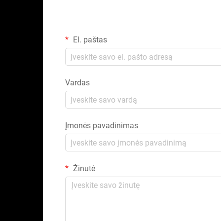
El. paštas
Vardas
Įmonės pavadinimas
Žinutė