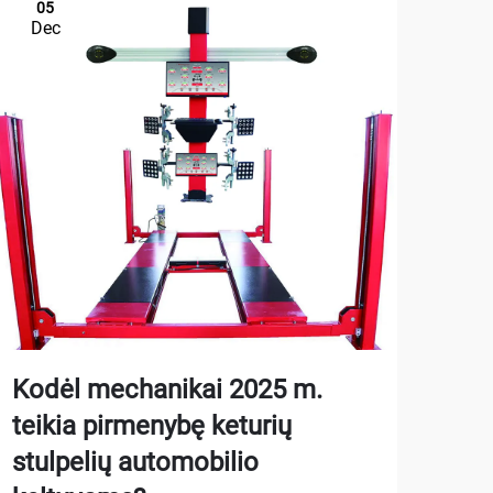
05
1
Dec
De
Kodėl mechanikai 2025 m.
Kai
teikia pirmenybę keturių
aut
stulpelių automobilio
gar