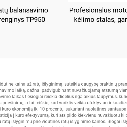
atų balansavimo
Profesionalus moto
įrenginys TP950
kėlimo stalas, ga
įranga TP04101D
dutine kaina už ratų išlyginimą, suteikia daugybę praktinių pran
arnavimo laiką, dažnai padvigubinant nuvažiuojamą atstumą vie
imo laikas tiesiogiai reiškia didelius ilgalaikius taupymus, kur
ipriešinimą, o tai reiškia, kad variklis veikia efektyviau ir kas
ti kuro ekonomiją iki 10 procentų, sukuriant nuolatines santaupas
sticija į kuro efektyvumą, kuri atsipildo kiekvienu nuvažiuotu k
atų išlyginimu prie vidutinės ratų išlyginimo kainos. Blogai išl