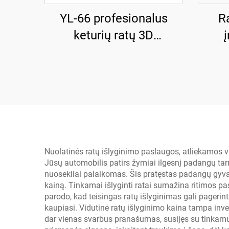
YL-66 profesionalus
R
keturių ratų 3D
išdėstymo aparatas
Nuolatinės ratų išlyginimo paslaugos, atliekamos vi
Jūsų automobilis patirs žymiai ilgesnį padangų t
nuosekliai palaikomas. Šis pratęstas padangų gyvav
kainą. Tinkamai išlyginti ratai sumažina ritimos pas
parodo, kad teisingas ratų išlyginimas gali pagerin
kaupiasi. Vidutinė ratų išlyginimo kaina tampa inve
dar vienas svarbus pranašumas, susijęs su tinkamu r