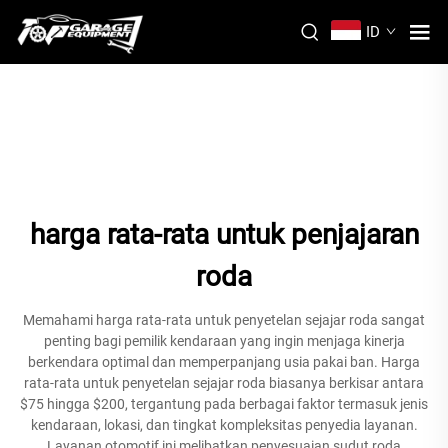
ID
harga rata-rata untuk penjajaran
roda
Memahami harga rata-rata untuk penyetelan sejajar roda sangat
penting bagi pemilik kendaraan yang ingin menjaga kinerja
berkendara optimal dan memperpanjang usia pakai ban. Harga
rata-rata untuk penyetelan sejajar roda biasanya berkisar antara
$75 hingga $200, tergantung pada berbagai faktor termasuk jenis
kendaraan, lokasi, dan tingkat kompleksitas penyedia layanan.
Layanan otomotif ini melibatkan penyesuaian sudut roda