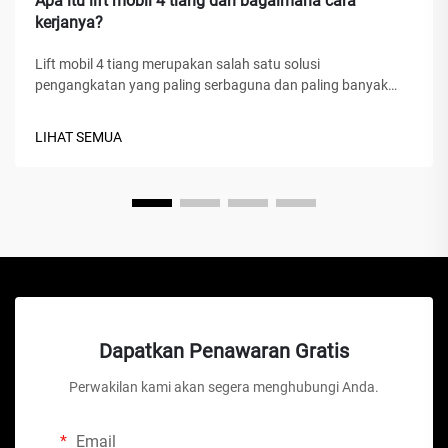
Apa itu lift mobil 4 tiang dan bagaimana cara
kerjanya?
Lift mobil 4 tiang merupakan salah satu solusi
pengangkatan yang paling serbaguna dan paling banyak
digunakan di fasilitas servis otomotif, bengkel rumahan,
serta bengkel komersial di seluruh dunia. Berbeda dengan
LIHAT SEMUA
dongkrak hidrolik tradisional atau lift gunting, perangkat
mekanis canggih ini...
Dapatkan Penawaran Gratis
Perwakilan kami akan segera menghubungi Anda.
Email