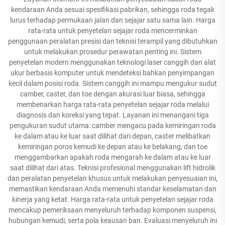
kendaraan Anda sesuai spesifikasi pabrikan, sehingga roda tegak
lurus terhadap permukaan jalan dan sejajar satu sama lain. Harga
rata-rata untuk penyetelan sejajar roda mencerminkan
penggunaan peralatan presisi dan teknisi terampil yang dibutuhkan
untuk melakukan prosedur perawatan penting ini. Sistem
penyetelan modern menggunakan teknologi laser canggih dan alat
ukur berbasis komputer untuk mendeteksi bahkan penyimpangan
kecil dalam posisi roda. Sistem canggih ini mampu mengukur sudut
camber, caster, dan toe dengan akurasi luar biasa, sehingga
membenarkan harga rata-rata penyetelan sejajar roda melalui
diagnosis dan koreksi yang tepat. Layanan ini menangani tiga
pengukuran sudut utama: camber mengacu pada kemiringan roda
ke dalam atau ke luar saat dilihat dari depan, caster melibatkan
kemiringan poros kemudi ke depan atau ke belakang, dan toe
menggambarkan apakah roda mengarah ke dalam atau ke luar
saat dilihat dari atas. Teknisi profesional menggunakan lift hidrolik
dan peralatan penyetelan khusus untuk melakukan penyesuaian ini,
memastikan kendaraan Anda memenuhi standar keselamatan dan
kinerja yang ketat. Harga rata-rata untuk penyetelan sejajar roda
mencakup pemeriksaan menyeluruh terhadap komponen suspensi,
hubungan kemudi, serta pola keausan ban. Evaluasi menyeluruh ini