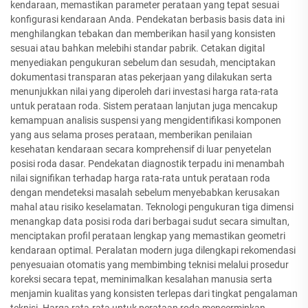
kendaraan, memastikan parameter perataan yang tepat sesuai
konfigurasi kendaraan Anda. Pendekatan berbasis basis data ini
menghilangkan tebakan dan memberikan hasil yang konsisten
sesuai atau bahkan melebihi standar pabrik. Cetakan digital
menyediakan pengukuran sebelum dan sesudah, menciptakan
dokumentasi transparan atas pekerjaan yang dilakukan serta
menunjukkan nilai yang diperoleh dari investasi harga rata-rata
untuk perataan roda. Sistem perataan lanjutan juga mencakup
kemampuan analisis suspensi yang mengidentifikasi komponen
yang aus selama proses perataan, memberikan penilaian
kesehatan kendaraan secara komprehensif di luar penyetelan
posisi roda dasar. Pendekatan diagnostik terpadu ini menambah
nilai signifikan terhadap harga rata-rata untuk perataan roda
dengan mendeteksi masalah sebelum menyebabkan kerusakan
mahal atau risiko keselamatan. Teknologi pengukuran tiga dimensi
menangkap data posisi roda dari berbagai sudut secara simultan,
menciptakan profil perataan lengkap yang memastikan geometri
kendaraan optimal. Peralatan modern juga dilengkapi rekomendasi
penyesuaian otomatis yang membimbing teknisi melalui prosedur
koreksi secara tepat, meminimalkan kesalahan manusia serta
menjamin kualitas yang konsisten terlepas dari tingkat pengalaman
teknisi. Harga rata-rata untuk perataan roda mencerminkan