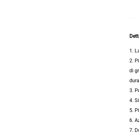
Dett
1. L
2. P
di g
dura
3. P
4. S
5. P
6. 
7. D