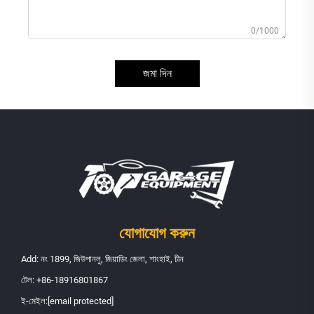
0/1000
জমা দিন
যোগাযোগ করুন
Add: নং 1899, জিউপানলু, জিয়াডিং জেলা, শাংহাই, চীন
টেল:
+86-18916801867
ই-মেইল:
[email protected]