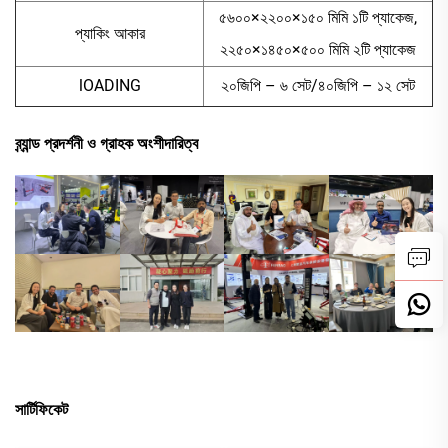
৫৬০০×২২০০×১৫০ মিমি ১টি প্যাকেজ,
প্যাকিং আকার
২২৫০×১৪৫০×৫০০ মিমি ২টি প্যাকেজ
lOADING
২০জিপি – ৬ সেট/৪০জিপি – ১২ সেট
ব্র্যান্ড প্রদর্শনী ও গ্রাহক অংশীদারিত্ব
সার্টিফিকেট