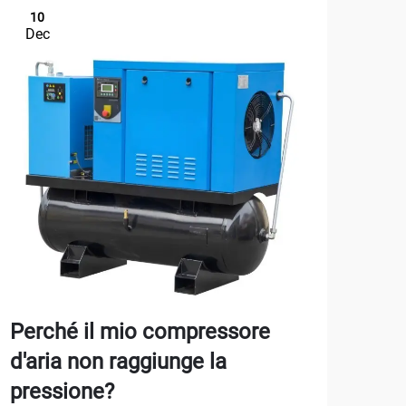
10
1
Dec
De
Perché il mio compressore
Com
d'aria non raggiunge la
per
pressione?
gar