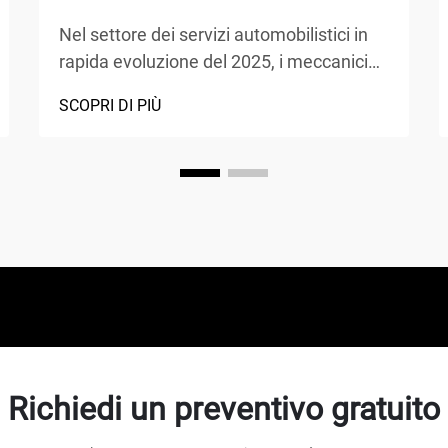
Nel settore dei servizi automobilistici in
rapida evoluzione del 2025, i meccanici
scelgono sempre più apparecchiature
SCOPRI DI PIÙ
avanzate che massimizzano l'efficienza
garantendo al contempo la sicurezza. Il
sollevatore a 4 colonne si è affermato
come la scelta preferita per le officine
professionali, o...
Richiedi un preventivo gratuito