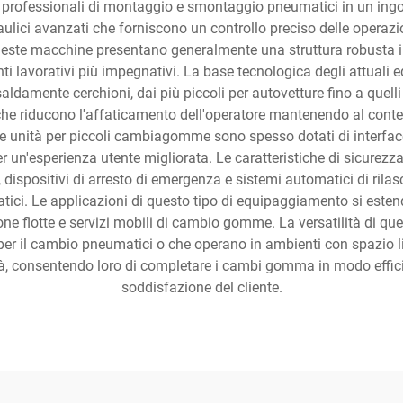
ità professionali di montaggio e smontaggio pneumatici in un in
lici avanzati che forniscono un controllo preciso delle operaz
este macchine presentano generalmente una struttura robusta in 
i lavorativi più impegnativi. La base tecnologica degli attual
ldamente cerchioni, dai più piccoli per autovetture fino a quell
che riducono l'affaticamento dell'operatore mantenendo al conte
ne unità per piccoli cambiagomme sono spesso dotati di interfac
un'esperienza utente migliorata. Le caratteristiche di sicure
ispositivi di arresto di emergenza e sistemi automatici di rilas
matici. Le applicazioni di questo tipo di equipaggiamento si esten
one flotte e servizi mobili di cambio gomme. La versatilità di qu
i per il cambio pneumatici o che operano in ambienti con spazio l
lità, consentendo loro di completare i cambi gomma in modo effici
soddisfazione del cliente.