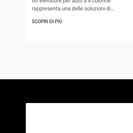
Un elevatore per auto a 4 colonne
rappresenta una delle soluzioni di
sollevamento più versatili e ampiamente
SCOPRI DI PIÙ
adottate nei centri di assistenza
automobilistica, nei garage domestici e
nelle officine commerciali in tutto il
mondo. A differenza dei tradizionali cric
idraulici o degli elevatori a forbice, questo
capolavoro meccanico...