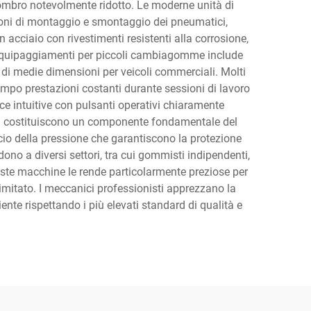
gombro notevolmente ridotto. Le moderne unità di
ioni di montaggio e smontaggio dei pneumatici,
acciaio con rivestimenti resistenti alla corrosione,
i equipaggiamenti per piccoli cambiagomme include
i di medie dimensioni per veicoli commerciali. Molti
mpo prestazioni costanti durante sessioni di lavoro
ce intuitive con pulsanti operativi chiaramente
zza costituiscono un componente fondamentale del
cio della pressione che garantiscono la protezione
dono a diversi settori, tra cui gommisti indipendenti,
este macchine le rende particolarmente preziose per
imitato. I meccanici professionisti apprezzano la
ente rispettando i più elevati standard di qualità e