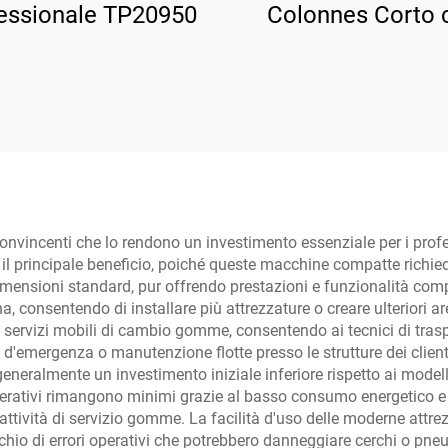
essionale TP20950
Colonnes Corto 
Rilascio Manua
Bilaterale TP-3D
vincenti che lo rendono un investimento essenziale per i profe
a il principale beneficio, poiché queste macchine compatte richi
imensioni standard, pur offrendo prestazioni e funzionalità com
, consentendo di installare più attrezzature o creare ulteriori aree
à ai servizi mobili di cambio gomme, consentendo ai tecnici di tr
le d'emergenza o manutenzione flotte presso le strutture dei clien
eneralmente un investimento iniziale inferiore rispetto ai mod
 operativi rimangono minimi grazie al basso consumo energetico e
e attività di servizio gomme. La facilità d'uso delle moderne att
schio di errori operativi che potrebbero danneggiare cerchi o pne