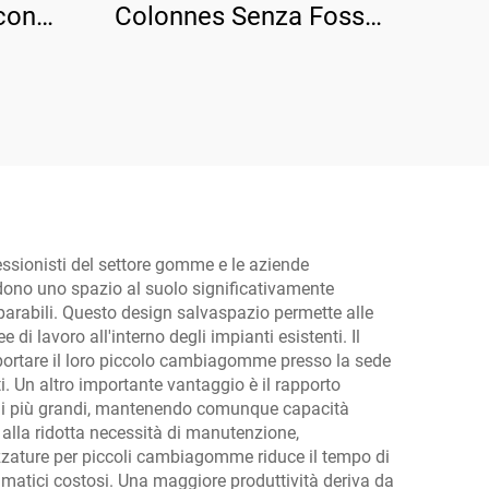
con
Colonnes Senza Fossa
le
con Rilascio Elettrico Tp-
2000
4D6B
ssionisti del settore gomme e le aziende
edono uno spazio al suolo significativamente
parabili. Questo design salvaspazio permette alle
 di lavoro all'interno degli impianti esistenti. Il
asportare il loro piccolo cambiagomme presso la sede
ti. Un altro importante vantaggio è il rapporto
elli più grandi, mantenendo comunque capacità
 alla ridotta necessità di manutenzione,
rezzature per piccoli cambiagomme riduce il tempo di
umatici costosi. Una maggiore produttività deriva da