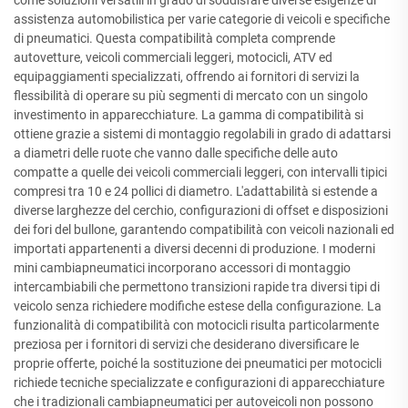
come soluzioni versatili in grado di soddisfare diverse esigenze di
assistenza automobilistica per varie categorie di veicoli e specifiche
di pneumatici. Questa compatibilità completa comprende
autovetture, veicoli commerciali leggeri, motocicli, ATV ed
equipaggiamenti specializzati, offrendo ai fornitori di servizi la
flessibilità di operare su più segmenti di mercato con un singolo
investimento in apparecchiature. La gamma di compatibilità si
ottiene grazie a sistemi di montaggio regolabili in grado di adattarsi
a diametri delle ruote che vanno dalle specifiche delle auto
compatte a quelle dei veicoli commerciali leggeri, con intervalli tipici
compresi tra 10 e 24 pollici di diametro. L'adattabilità si estende a
diverse larghezze del cerchio, configurazioni di offset e disposizioni
dei fori del bullone, garantendo compatibilità con veicoli nazionali ed
importati appartenenti a diversi decenni di produzione. I moderni
mini cambiapneumatici incorporano accessori di montaggio
intercambiabili che permettono transizioni rapide tra diversi tipi di
veicolo senza richiedere modifiche estese della configurazione. La
funzionalità di compatibilità con motocicli risulta particolarmente
preziosa per i fornitori di servizi che desiderano diversificare le
proprie offerte, poiché la sostituzione dei pneumatici per motocicli
richiede tecniche specializzate e configurazioni di apparecchiature
che i tradizionali cambiapneumatici per autoveicoli non possono