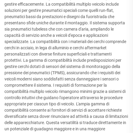
gestire efficacemente. La compatibilità multiplo veicolo include
soluzioni per gestire pneumatici speciali come quelli run-flat,
pneumatici bassi da prestazioni e disegni da fuoristrada che
presentano sfide uniche durante il montaggio. Il sistema supporta
sia pneumatici tubeless che con camera d'aria, ampliando le
capacità di servizio anche a veicoli d'epoca e applicazioni
specializzate. La compatibilità con i materiali dei cerchi comprende
cerchi in acciaio, in lega di alluminio e cerchi aftermarket
personalizzati con diverse finiture superficiali e trattamenti
protettivi. La gamma di compatibilità include predisposizioni per
gestire cerchi dotati di sensori del sistema di monitoraggio della
pressione dei pneumatici (TPMS), assicurando che i requisiti dei
veicoli moderni siano soddisfatti senza danneggiare i sensori o
compromettere il sistema. I requisiti di formazione per la
compatibilità multiplo veicolo rimangono minimi grazie a sistemi di
controllo intuitivi che guidano l'operatore attraverso le procedure
appropriate per ciascun tipo di veicolo. L'ampia gamma di
compatibilità consente ai fornitori di servizi di accettare richieste
diversificate senza dover rinunciare ad attività a causa di limitazioni
delle apparecchiature. Questa versatilità si traduce direttamente in
un potenziale di guadagno maggiore e in una maggiore