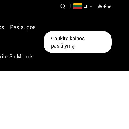
|
LT
os
Paslaugos
Gaukite kainos
pasiūlymą
kite Su Mumis