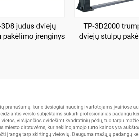
-3D8 judus dviejų
TP-3D2000 trum
ų pakėlimo įrenginys
dviejų stulpų pak
įrenginys su rank
dviskaitos išlei
ių pranašumų, kurie tiesiogiai naudingi vartotojams įvairiose a
džiantis verslo subjektams sukurti profesionalias padangų keit
ų vietos, viršijančios dvidešimt kvadratinių pėdų, tuo tarpu mažie
alūs miesto dirbtuvėms, kur nekilnojamojo turto kainos yra aukšt
žti įrangą tarp skirtingų vietovių. Dauguma mažųjų padangų keit