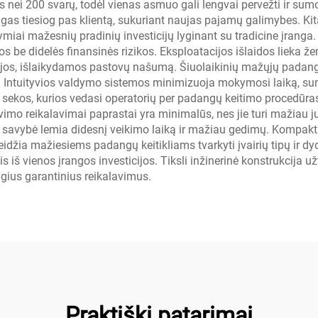
 nei 200 svarų, todėl vienas asmuo gali lengvai pervežti ir sumo
laugas tiesiog pas klientą, sukuriant naujas pajamų galimybes. K
miai mažesnių pradinių investicijų lyginant su tradicine įranga
s be didelės finansinės rizikos. Eksploatacijos išlaidos lieka že
ijos, išlaikydamos pastovų našumą. Šiuolaikinių mažųjų padang
ais. Intuityvios valdymo sistemos minimizuoja mokymosi laiką, 
sekos, kurios vedasi operatorių per padangų keitimo procedūra
imo reikalavimai paprastai yra minimalūs, nes jie turi mažiau 
savybė lemia didesnį veikimo laiką ir mažiau gedimų. Kompaktiš
eidžia mažiesiems padangų keitikliams tvarkyti įvairių tipų ir d
 iš vienos įrangos investicijos. Tiksli inžinerinė konstrukcija u
ngius garantinius reikalavimus.
Praktiški patarimai