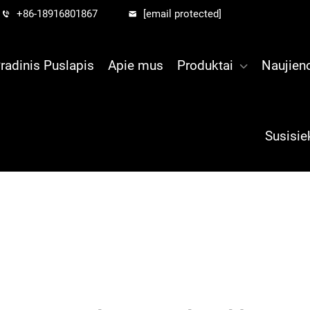
+86-18916801867
[email protected]
radinis Puslapis
Apie mus
Produktai
Naujien
Susisie