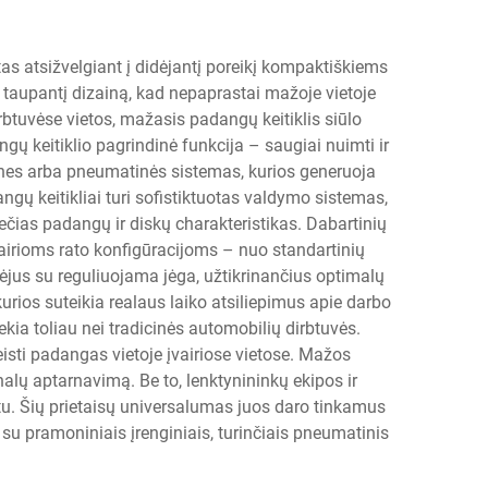
as atsižvelgiant į didėjantį poreikį kompaktiškiems
 taupantį dizainą, kad nepaprastai mažoje vietoje
irbtuvėse vietos, mažasis padangų keitiklis siūlo
gų keitiklio pagrindinė funkcija – saugiai nuimti ir
ines arba pneumatinės sistemas, kurios generuoja
ų keitikliai turi sofistiktuotas valdymo sistemas,
ečias padangų ir diskų charakteristikas. Dabartinių
vairioms rato konfigūracijoms – nuo standartinių
šėjus su reguliuojama jėga, užtikrinančius optimalų
rios suteikia realaus laiko atsiliepimus apie darbo
ia toliau nei tradicinės automobilių dirbtuvės.
isti padangas vietoje įvairiose vietose. Mažos
alų aptarnavimą. Be to, lenktynininkų ekipos ir
tu. Šių prietaisų universalumas juos daro tinkamus
su pramoniniais įrenginiais, turinčiais pneumatinis