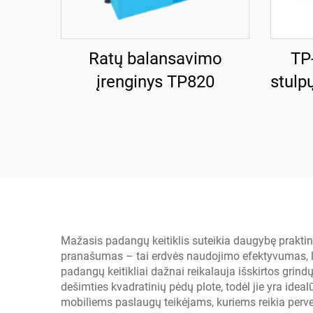
Ratų balansavimo
TP
įrenginys TP820
stulp
Mažasis padangų keitiklis suteikia daugybę praktin
pranašumas – tai erdvės naudojimo efektyvumas, lei
padangų keitikliai dažnai reikalauja išskirtos grind
dešimties kvadratinių pėdų plote, todėl jie yra ide
mobiliems paslaugų teikėjams, kuriems reikia perve