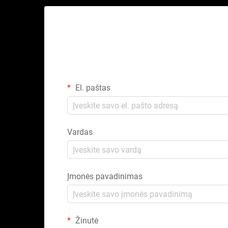
El. paštas
Vardas
Įmonės pavadinimas
Žinutė