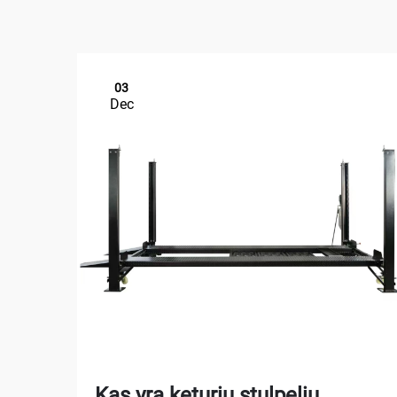
03
Dec
Kas yra keturių stulpelių