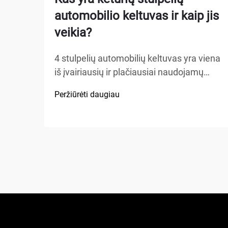
automobilio keltuvas ir kaip jis
veikia?
4 stulpelių automobilių keltuvas yra viena
iš įvairiausių ir plačiausiai naudojamų
kėlimo sistemų automobilių aptarnavimo
Peržiūrėti daugiau
įrengimuose, namų garažuose bei
komercinėse dirbtuvėse visame
pasaulyje. Skirtingai nuo tradicinių
hidraulinių keliamųjų ar žirklinių keltuvų,
šis mechaninis stebuklas...