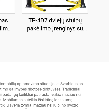
pas
TP-4D7 dviejų stulpų
ėlimo
pakėlimo įrenginys su
iniu
rankiniu vienos pusės
dimu
išleidimu
utomobilių aptarnavimo situacijose. Svarbiausias
imo galimybes ribotose dirbtuvėse. Tradiciniai
ji padangų keitikliai paprastai veikia mažiau nei
os. Mobilumas suteikia išskirtinę lankstumą
iklių sveria žymiai mažiau nei jų pilno dydžio