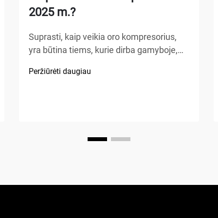
2025 m.?
Suprasti, kaip veikia oro kompresorius,
yra būtina tiems, kurie dirba gamyboje,
automobilių remonte, statybose ar atlieka
Peržiūrėti daugiau
namų patobulinimo projektus. Oro
kompresorius – tai universalus
mechaninis prietaisas, kuris energiją
paverčia potencialia energija...