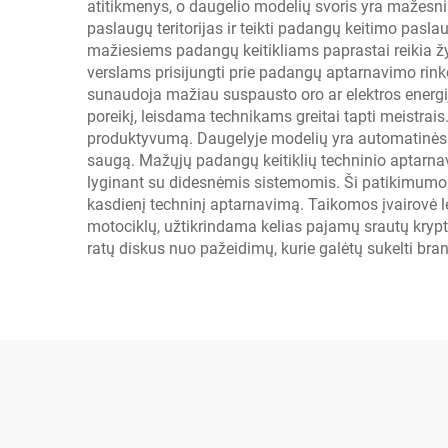
atitikmenys, o daugelio modelių svoris yra mažesnis
paslaugų teritorijas ir teikti padangų keitimo pas
mažiesiems padangų keitikliams paprastai reikia žy
verslams prisijungti prie padangų aptarnavimo rinko
sunaudoja mažiau suspausto oro ar elektros energ
poreikį, leisdama technikams greitai tapti meistr
produktyvumą. Daugelyje modelių yra automatinės 
saugą. Mažųjų padangų keitiklių techninio aptarnav
lyginant su didesnėmis sistemomis. Ši patikimumo 
kasdienį techninį aptarnavimą. Taikomos įvairovė l
motociklų, užtikrindama kelias pajamų srautų kryptis
ratų diskus nuo pažeidimų, kurie galėtų sukelti bra