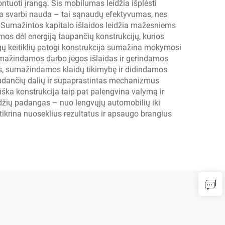
ntuoti įrangą. Šis mobilumas leidžia išplėsti
ita svarbi nauda – tai sąnaudų efektyvumas, nes
. Sumažintos kapitalo išlaidos leidžia mažesniems
mos dėl energiją taupančių konstrukcijų, kurios
ų keitiklių patogi konstrukcija sumažina mokymosi
sumažindamos darbo jėgos išlaidas ir gerindamos
s, sumažindamos klaidų tikimybę ir didindamos
judančių dalių ir supaprastintas mechanizmus
ka konstrukcija taip pat palengvina valymą ir
ydžių padangas – nuo lengvųjų automobilių iki
žtikrina nuoseklius rezultatus ir apsaugo brangius