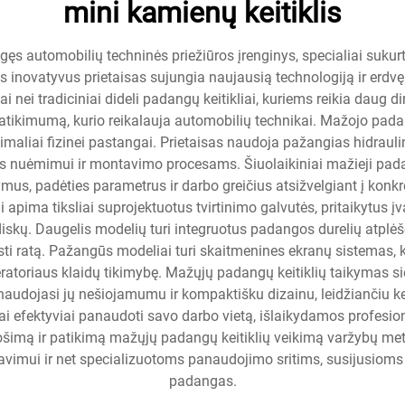
mini kamienų keitiklis
gęs automobilių techninės priežiūros įrenginys, specialiai sukurt
inovatyvus prietaisas sujungia naujausią technologiją ir erdvę
 nei tradiciniai dideli padangų keitikliai, kuriems reikia daug d
atikimumą, kurio reikalauja automobilių technikai. Mažojo padan
imaliai fizinei pastangai. Prietaisas naudoja pažangias hidraul
 nuėmimui ir montavimo procesams. Šiuolaikiniai mažieji padang
ymus, padėties parametrus ir darbo greičius atsižvelgiant į konkr
 apima tiksliai suprojektuotus tvirtinimo galvutės, pritaikytus į
diskų. Daugelis modelių turi integruotus padangos durelių atplė
i ratą. Pažangūs modeliai turi skaitmenines ekranų sistemas, ku
atoriaus klaidų tikimybę. Mažųjų padangų keitiklių taikymas siek
naudojasi jų nešiojamumu ir kompaktišku dizainu, leidžiančiu ke
 efektyviai panaudoti savo darbo vietą, išlaikydamos profesion
uošimą ir patikimą mažųjų padangų keitiklių veikimą varžybų me
navimui ir net specializuotoms panaudojimo sritims, susijusioms 
padangas.