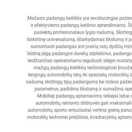
Mažasis padangų keitiklis yra revoliucingiai pažen
ir efektyviems padangų keitimo sprendimams. Šis 
pasiektų profesionalaus lygio našumą. Skirtingai
išskirtinę universalumą, išlaikydamas tikslumą ir p
sumontuoti padangas ant įvairių ratų dydžių min
būtiną jėgą padangos durelių atplėšimui, padangos
leidžiančias operatoriams reguliuoti slėgio nustat
mažųjų padangų keitiklių technologiniai bruožai
lengvųjų automobilių ratų iki specialių motociklų 
našumą skirtingų tipų padangoms be rizikos pažeist
parametrus, padidina tikslumą ir sumažina oper
Mobilieji padangų aptarnavimo teikėjai labai 
automobilių remonto dirbtuvės gali maksimaliai
automobilių sporto entuziastai vertina greitą par
motociklų techninei priežiūrai, kvadracyklių aptar