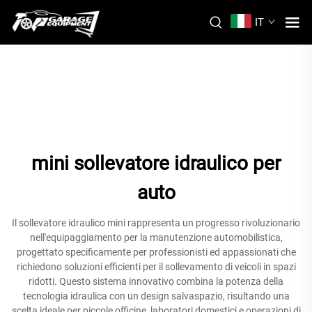
IT
mini sollevatore idraulico per
auto
Il sollevatore idraulico mini rappresenta un progresso rivoluzionario
nell'equipaggiamento per la manutenzione automobilistica,
progettato specificamente per professionisti ed appassionati che
richiedono soluzioni efficienti per il sollevamento di veicoli in spazi
ridotti. Questo sistema innovativo combina la potenza della
tecnologia idraulica con un design salvaspazio, risultando una
scelta ideale per piccole officine, laboratori domestici e operazioni di