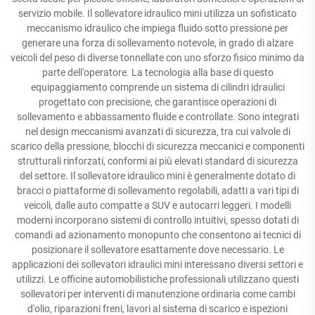
servizio mobile. Il sollevatore idraulico mini utilizza un sofisticato
meccanismo idraulico che impiega fluido sotto pressione per
generare una forza di sollevamento notevole, in grado di alzare
veicoli del peso di diverse tonnellate con uno sforzo fisico minimo da
parte dell'operatore. La tecnologia alla base di questo
equipaggiamento comprende un sistema di cilindri idraulici
progettato con precisione, che garantisce operazioni di
sollevamento e abbassamento fluide e controllate. Sono integrati
nel design meccanismi avanzati di sicurezza, tra cui valvole di
scarico della pressione, blocchi di sicurezza meccanici e componenti
strutturali rinforzati, conformi ai più elevati standard di sicurezza
del settore. Il sollevatore idraulico mini è generalmente dotato di
bracci o piattaforme di sollevamento regolabili, adatti a vari tipi di
veicoli, dalle auto compatte a SUV e autocarri leggeri. I modelli
moderni incorporano sistemi di controllo intuitivi, spesso dotati di
comandi ad azionamento monopunto che consentono ai tecnici di
posizionare il sollevatore esattamente dove necessario. Le
applicazioni dei sollevatori idraulici mini interessano diversi settori e
utilizzi. Le officine automobilistiche professionali utilizzano questi
sollevatori per interventi di manutenzione ordinaria come cambi
d'olio, riparazioni freni, lavori al sistema di scarico e ispezioni