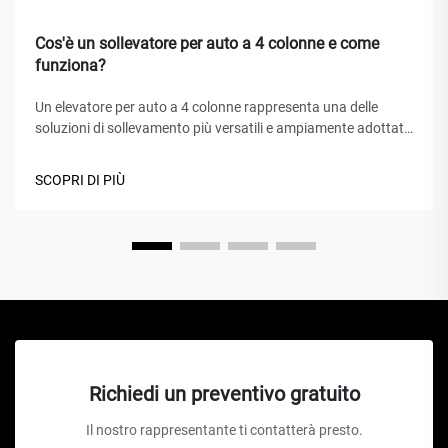
Cos'è un sollevatore per auto a 4 colonne e come
funziona?
Un elevatore per auto a 4 colonne rappresenta una delle
soluzioni di sollevamento più versatili e ampiamente adottate
nei centri di assistenza automobilistica, nei garage domestici
e nelle officine commerciali in tutto il mondo. A differenza dei
SCOPRI DI PIÙ
tradizionali cric idraulici o degli elevatori a forbice, questo
capolavoro meccanico...
Richiedi un preventivo gratuito
Il nostro rappresentante ti contatterà presto.