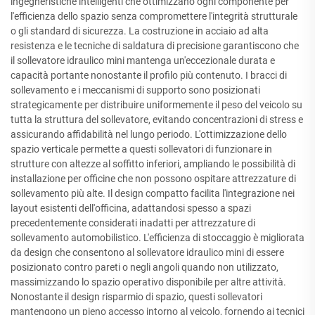
ingegneristiche intelligenti che ottimizzano ogni componente per
l'efficienza dello spazio senza compromettere l'integrità strutturale
o gli standard di sicurezza. La costruzione in acciaio ad alta
resistenza e le tecniche di saldatura di precisione garantiscono che
il sollevatore idraulico mini mantenga un'eccezionale durata e
capacità portante nonostante il profilo più contenuto. I bracci di
sollevamento e i meccanismi di supporto sono posizionati
strategicamente per distribuire uniformemente il peso del veicolo su
tutta la struttura del sollevatore, evitando concentrazioni di stress e
assicurando affidabilità nel lungo periodo. L'ottimizzazione dello
spazio verticale permette a questi sollevatori di funzionare in
strutture con altezze al soffitto inferiori, ampliando le possibilità di
installazione per officine che non possono ospitare attrezzature di
sollevamento più alte. Il design compatto facilita l'integrazione nei
layout esistenti dell'officina, adattandosi spesso a spazi
precedentemente considerati inadatti per attrezzature di
sollevamento automobilistico. L'efficienza di stoccaggio è migliorata
da design che consentono al sollevatore idraulico mini di essere
posizionato contro pareti o negli angoli quando non utilizzato,
massimizzando lo spazio operativo disponibile per altre attività.
Nonostante il design risparmio di spazio, questi sollevatori
mantengono un pieno accesso intorno al veicolo, fornendo ai tecnici