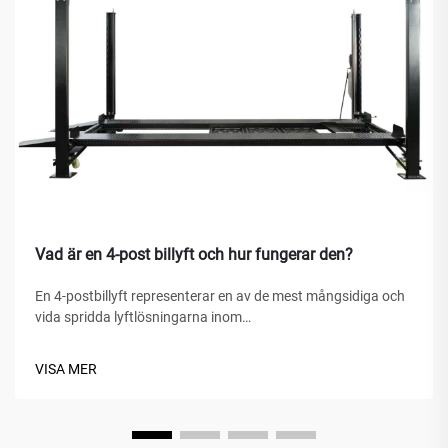
Vad är en 4-post billyft och hur fungerar den?
En 4-postbillyft representerar en av de mest mångsidiga och
vida spridda lyftlösningarna inom
fordonserviceanläggningar, hemgarage och kommersiella
verkstäder världen över. Till skillnad från traditionella
VISA MER
hydrauliska domkrafter eller saxlyft är denna mekaniska
under...