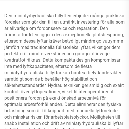
Den miniatyrhydrauliska billyften erbjuder många praktiska
fördelar som gör den till en utmärkt investering för alla som
är allvarliga om fordonsservice och reparation. Den
främsta fördelen ligger i dess exceptionella platsbesparing,
eftersom dessa lyftar kräver betydligt mindre golvutrymme
jämfört med traditionella fullstorleks lyftar, vilket gör dem
perfekta för mindre verkstäder och garager där varje
kvadratfot räknas. Detta kompakta design kompromissar
inte med lyftkapaciteten, eftersom de flesta
miniatyrhydrauliska billyftar kan hantera betydande vikter
samtidigt som de bibehåller hög stabilitet och
säkerhetsstandarder. Hydraultekniken ger smidig och exakt
kontroll över lyftoperationer, vilket tillåter operatörer att
positionera fordon på exakt önskad arbetsnivå för
optimala arbetsförhållanden. Detta eliminerar den fysiska
belastning som är förknippad med manuella lyftmetoder
och minskar risken för arbetsplatsolyckor. Möjligheten till
snabb installation och drift av miniatyrhydrauliska billyftar