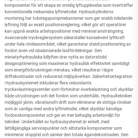
komponenter för att skapa en smidig lyftupplevelse som överträffar
konventionella mekaniska lyftmetoder. Hydraulcylinderns
montering har tvåstegspumpmekanismer som ger snabb inledande
lyftning följt av exakt positionsreglering, vilket gör att operatörer
kan uppnå exakta arbetspositioner med minimal ansträngning.
Avancerade tryckreglersystem säkerställer konsekvent lyftkraft
under hela rörelseområdet, vilket garanterar stabil positionering av
fordon även vid obalanserade lastfördelningar. Den
miniatyrhydrauliska billyften drar nytta av datorstödd
designoptimering som maximerar hydraulisk effektivitet samtidigt
som energiförbrukningen minskas, vilket resulterar i lägre
driftskostnader och reducerad miljöpåverkan. Säkerhetsintegration
i hydraulsystemet inkluderar flera redundanta
tryckavlastningsventiler som förhindrar överbelastning och skyddar
både utrustningen och det fordon som underhålls. Hydraultekniken
möjliggör jämn, vibrationsfri drift som eliminerar de stötiga rörelser
som är vanliga med andra lyftmetoder, vilket skyddar känsliga
fordonskomponenter och ger en mer behaglig arbetsmiljö för
tekniker. Underhållet av hydraulsystemet är enkelt, med
lättillgängliga servicepunkter och slitstarka komponenter som
minimerar stopptid och sänker den totala ägandekostnaden. Den