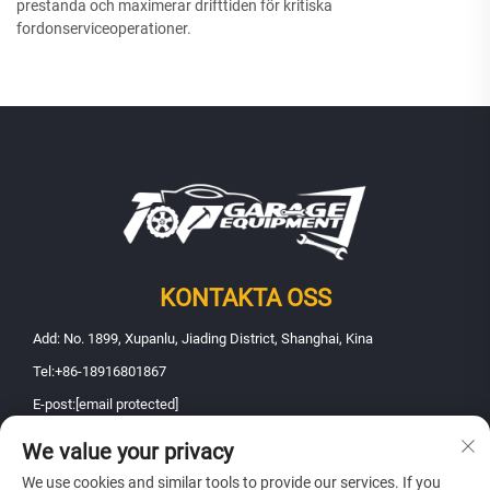
prestanda och maximerar drifttiden för kritiska
fordonserviceoperationer.
KONTAKTA OSS
Add: No. 1899, Xupanlu, Jiading District, Shanghai, Kina
Tel:
+86-18916801867
E-post:
[email protected]
We value your privacy
Upphovsrätt © 2025 Shanghai Fanbao Automobile Maintenance
We use cookies and similar tools to provide our services. If you