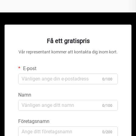
Få ett gratispris
Vår representant kommer att kontakta dig inom kort.
E-post
0/100
Namn
0/100
Företagsnamn
0/200