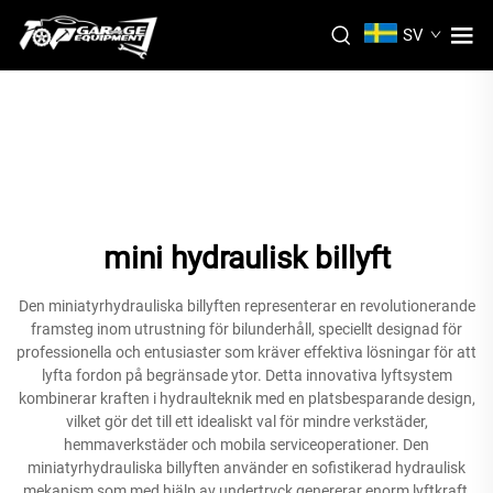
SV
mini hydraulisk billyft
Den miniatyrhydrauliska billyften representerar en revolutionerande
framsteg inom utrustning för bilunderhåll, speciellt designad för
professionella och entusiaster som kräver effektiva lösningar för att
lyfta fordon på begränsade ytor. Detta innovativa lyftsystem
kombinerar kraften i hydraulteknik med en platsbesparande design,
vilket gör det till ett idealiskt val för mindre verkstäder,
hemmaverkstäder och mobila serviceoperationer. Den
miniatyrhydrauliska billyften använder en sofistikerad hydraulisk
mekanism som med hjälp av undertryck genererar enorm lyftkraft,