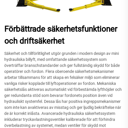
Förbättrade säkerhetsfunktioner
och driftsäkerhet
Säkerhet och tillförlitlighet utgör grunden i modern design av mini
hydrauliska billyft, med omfattande säkerhetssystem som
överträffar branschstandarder och ger fullständig skydd för både
operatörer och fordon. Flera oberoende säkerhetsmekanismer
arbetar tillsammans för att skapa en felsäker miljö som eliminerar
vanliga risker kopplade till lyftoperationer av fordon. Mekaniska
säkerhetslås aktiveras automatiskt vid förbestämda lyfthöjder och
ger redundanta stöd som bevarar fordonets position även vid
hydrauliskt systemfel. Dessa lås har positiva ingreppsmekanismer
som inte kan avaktiveras av misstag och ger ljudlig bekräftelse när
de är korrekt inlåsta. Avancerade hydrauliska säkerhetssystem
inkluderar tryckavlastningsventiler kalibrerade för att förhindra
överbelastning av systemet, medan ventiler för skydd mot