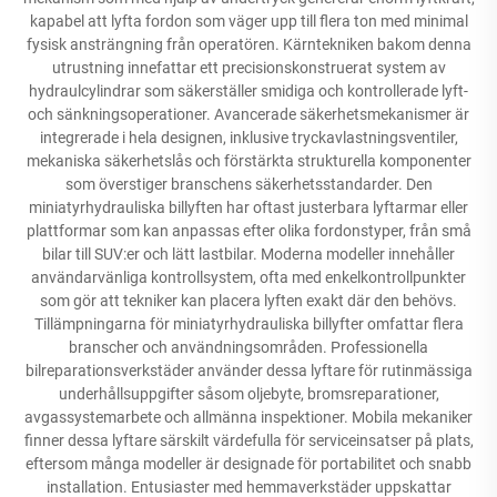
kapabel att lyfta fordon som väger upp till flera ton med minimal
fysisk ansträngning från operatören. Kärntekniken bakom denna
utrustning innefattar ett precisionskonstruerat system av
hydraulcylindrar som säkerställer smidiga och kontrollerade lyft-
och sänkningsoperationer. Avancerade säkerhetsmekanismer är
integrerade i hela designen, inklusive tryckavlastningsventiler,
mekaniska säkerhetslås och förstärkta strukturella komponenter
som överstiger branschens säkerhetsstandarder. Den
miniatyrhydrauliska billyften har oftast justerbara lyftarmar eller
plattformar som kan anpassas efter olika fordonstyper, från små
bilar till SUV:er och lätt lastbilar. Moderna modeller innehåller
användarvänliga kontrollsystem, ofta med enkelkontrollpunkter
som gör att tekniker kan placera lyften exakt där den behövs.
Tillämpningarna för miniatyrhydrauliska billyfter omfattar flera
branscher och användningsområden. Professionella
bilreparationsverkstäder använder dessa lyftare för rutinmässiga
underhållsuppgifter såsom oljebyte, bromsreparationer,
avgassystemarbete och allmänna inspektioner. Mobila mekaniker
finner dessa lyftare särskilt värdefulla för serviceinsatser på plats,
eftersom många modeller är designade för portabilitet och snabb
installation. Entusiaster med hemmaverkstäder uppskattar