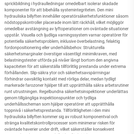
sprickbildning i hydraulledningar omedelbart isolerar skadade
komponenter för att bibehålla systemintegriteten. Den mini
hydrauliska billyften innehåller operatörsäkerhetsfunktioner såsom
nödstoppskontroller placerade inom lätt räckhåll, vilket möjliggör
omedelbar avstängning av lyftoperationer om oväntade situationer
uppstår. Visuella och ljudliga varningssystem varnar operatörer för
potentiella säkerhetsproblem, inklusive överbelastning, felaktig
fordonpositionering eller underhållsbehov. Strukturella
säkerhetsmarginaler överstiger väsentligt minimikraven, med
belastningstester utförda på nivåer långt bortom den angivna
kapaciteten för att säkerställa tillförlitlig prestanda under extrema
förhållanden. Slip-säkra ytor och säkerhetsavspärrningar
förhindrar oavsiktlig kontakt med rörliga delar, medan tydligt
markerade farozoner hjälper till att upprätthålla säkra arbetsrutiner
runt utrustningen. Regelbundna säkerhetsinspektioner underlättas
genom tillgängliga inspektionspunkter och tydliga
underhållsscheman som hjälper operatörer att upprätthålla
toppnivå i säkerhetsprestanda. Tillförlitligheten i den mini
hydrauliska billyften kommer sig av robust komponentval och
stränga kvalitetskontrollprocesser som minimerar risken för
oväntade haverier under drift, vilket säkerställer konsekvent