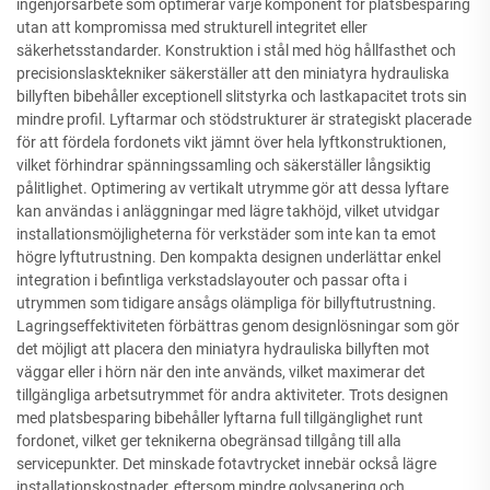
ingenjörsarbete som optimerar varje komponent för platsbesparing
utan att kompromissa med strukturell integritet eller
säkerhetsstandarder. Konstruktion i stål med hög hållfasthet och
precisionslasktekniker säkerställer att den miniatyra hydrauliska
billyften bibehåller exceptionell slitstyrka och lastkapacitet trots sin
mindre profil. Lyftarmar och stödstrukturer är strategiskt placerade
för att fördela fordonets vikt jämnt över hela lyftkonstruktionen,
vilket förhindrar spänningssamling och säkerställer långsiktig
pålitlighet. Optimering av vertikalt utrymme gör att dessa lyftare
kan användas i anläggningar med lägre takhöjd, vilket utvidgar
installationsmöjligheterna för verkstäder som inte kan ta emot
högre lyftutrustning. Den kompakta designen underlättar enkel
integration i befintliga verkstadslayouter och passar ofta i
utrymmen som tidigare ansågs olämpliga för billyftutrustning.
Lagringseffektiviteten förbättras genom designlösningar som gör
det möjligt att placera den miniatyra hydrauliska billyften mot
väggar eller i hörn när den inte används, vilket maximerar det
tillgängliga arbetsutrymmet för andra aktiviteter. Trots designen
med platsbesparing bibehåller lyftarna full tillgänglighet runt
fordonet, vilket ger teknikerna obegränsad tillgång till alla
servicepunkter. Det minskade fotavtrycket innebär också lägre
installationskostnader, eftersom mindre golvsanering och