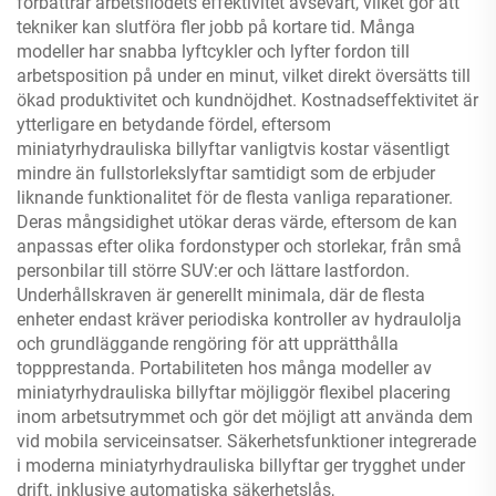
förbättrar arbetsflödets effektivitet avsevärt, vilket gör att
tekniker kan slutföra fler jobb på kortare tid. Många
modeller har snabba lyftcykler och lyfter fordon till
arbetsposition på under en minut, vilket direkt översätts till
ökad produktivitet och kundnöjdhet. Kostnadseffektivitet är
ytterligare en betydande fördel, eftersom
miniatyrhydrauliska billyftar vanligtvis kostar väsentligt
mindre än fullstorlekslyftar samtidigt som de erbjuder
liknande funktionalitet för de flesta vanliga reparationer.
Deras mångsidighet utökar deras värde, eftersom de kan
anpassas efter olika fordonstyper och storlekar, från små
personbilar till större SUV:er och lättare lastfordon.
Underhållskraven är generellt minimala, där de flesta
enheter endast kräver periodiska kontroller av hydraulolja
och grundläggande rengöring för att upprätthålla
toppprestanda. Portabiliteten hos många modeller av
miniatyrhydrauliska billyftar möjliggör flexibel placering
inom arbetsutrymmet och gör det möjligt att använda dem
vid mobila serviceinsatser. Säkerhetsfunktioner integrerade
i moderna miniatyrhydrauliska billyftar ger trygghet under
drift, inklusive automatiska säkerhetslås,