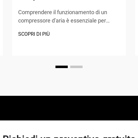
Comprendere il funzionamento di un
compressore d'aria è essenziale per
chiunque lavori nei settori della
SCOPRI DI PIÙ
produzione, della riparazione
automobilistica, delle costruzioni o di
progetti fai-da-te. Un compressore d'aria
è un dispositivo meccanico versatile che
converte energia in energia potenziale...