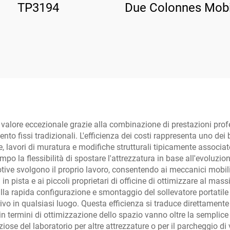
TP3194
Due Colonnes Mobi
3D8
un valore eccezionale grazie alla combinazione di prestazioni prof
mento fissi tradizionali. L'efficienza dei costi rappresenta uno de
e, lavori di muratura e modifiche strutturali tipicamente associat
mpo la flessibilità di spostare l'attrezzatura in base all'evoluzion
otive svolgono il proprio lavoro, consentendo ai meccanici mobili 
n pista e ai piccoli proprietari di officine di ottimizzare al mass
 rapida configurazione e smontaggio del sollevatore portatile a
ivo in qualsiasi luogo. Questa efficienza si traduce direttament
i in termini di ottimizzazione dello spazio vanno oltre la semplic
ose del laboratorio per altre attrezzature o per il parcheggio di