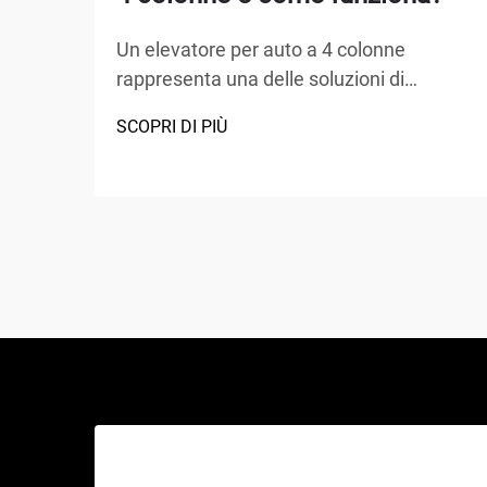
Un elevatore per auto a 4 colonne
rappresenta una delle soluzioni di
sollevamento più versatili e ampiamente
SCOPRI DI PIÙ
adottate nei centri di assistenza
automobilistica, nei garage domestici e
nelle officine commerciali in tutto il
mondo. A differenza dei tradizionali cric
idraulici o degli elevatori a forbice, questo
capolavoro meccanico...