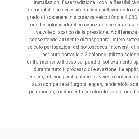
installazioni fisse tradizionali con la flessibilit
automobili che necessitano di un sollevamento affida
grado di sostenere in sicurezza veicoli fino a 4.08
una tecnologia idraulica avanzata che garantisce 
valvole di scarico della pressione. A differenza
consentendo all'utente di trasportare l'intero sist
veicolo per ispezioni del sottoscocca, interventi di
per auto portatile a 2 colonne utilizza colo
uniformemente il peso sui punti di sollevamento spec
durante tutto il processo di elevazione. Le applica
circuiti, officine per il restauro di veicoli e interve
auto compatte ai furgoni leggeri, rendendolo adatt
permanenti, fondamenta in calcestruzzo o modifiche