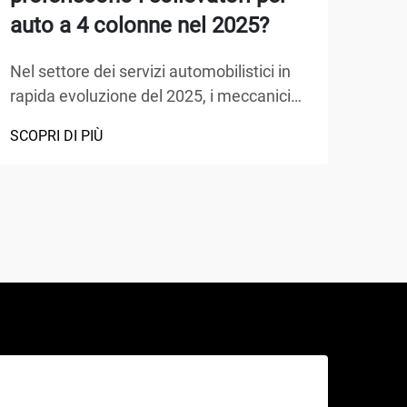
auto a 4 colonne nel 2025?
pre
Nel settore dei servizi automobilistici in
Quan
rapida evoluzione del 2025, i meccanici
ries
scelgono sempre più apparecchiature
adeg
SCOPRI DI PIÙ
SCOP
avanzate che massimizzano l'efficienza
oper
garantendo al contempo la sicurezza. Il
colp
sollevatore a 4 colonne si è affermato
impia
come la scelta preferita per le officine
Comp
professionali, o...
manc