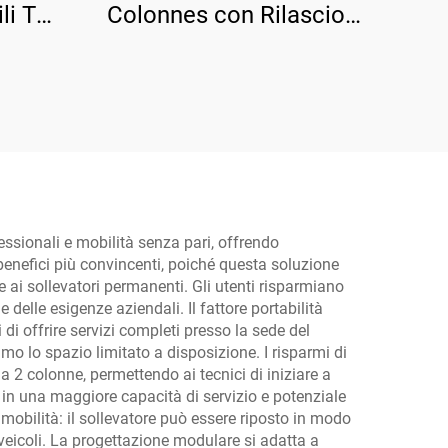
li TP-
Colonnes con Rilascio
Manuale Unilaterale TP-
4D7
essionali e mobilità senza pari, offrendo
i benefici più convincenti, poiché questa soluzione
e ai sollevatori permanenti. Gli utenti risparmiano
e delle esigenze aziendali. Il fattore portabilità
di offrire servizi completi presso la sede del
imo lo spazio limitato a disposizione. I risparmi di
 2 colonne, permettendo ai tecnici di iniziare a
e in una maggiore capacità di servizio e potenziale
e mobilità: il sollevatore può essere riposto in modo
 veicoli. La progettazione modulare si adatta a