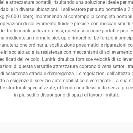
à delle attrezzature portatili, risultando una soluzione ideale per 
bile in diverse ubicazioni. Il sollevatore per auto portatile a 2
0 kg (9.000 libbre), mantenendo al contempo la completa portabili
operazioni di sollevamento fluide e precise, con meccanismi di 
 dei tradizionali sollevatori fissi, questa soluzione portatile può
ema mediante un normale pick-up o rimorchio. Le funzioni principa
 manutenzione ordinaria, sostituzione pneumatici e riparazioni com
nne in acciaio ad alta resistenza con meccanismi di sollevamento 
ificati del veicolo. L'unità idraulica fornisce velocità di soll
zioni di questa versatile attrezzatura coprono diversi settori, tra
nti di assistenza stradale d'emergenza. Le regolazioni dell'altezza d
o a esigenze di servizio automobilistico diversificate. La sua nat
 strutturali specializzate, offrendo una flessibilità senza prece
in più sedi o dispongono di spazi di lavoro limitati.