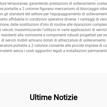
rutture temporanee, garantendo prestazioni di sollevamento costan
ore portatile a 2 colonne figurano meccanismi di bloccaggio ridon
ano gli standard del settore per l'equipaggiamento di sollevament
ento affidabile in condizioni operative diverse. I vantaggi di ver
nzione, dalle sostituzioni d'olio di routine alle riparazioni compl
i veicoli, massimizzando l'utilizzo in varie applicazioni di serviz
resistenti alla corrosione e componenti robusti progettati per resi
di servizi mobili arrivano dotati di attrezzature di sollevamento
ollevatore portatile a 2 colonne consente alle piccole imprese di 
alenti senza i costi aggiuntivi legati a installazioni permanenti
Ultime Notizie