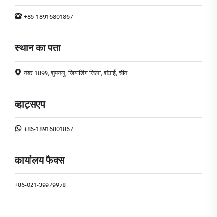
+86-18916801867
स्थान का पता
नंबर 1899, शुपनलू, जियाडिंग जिला, शंघाई, चीन
व्हाट्सएप
+86-18916801867
कार्यालय फैक्स
+86-021-39979978