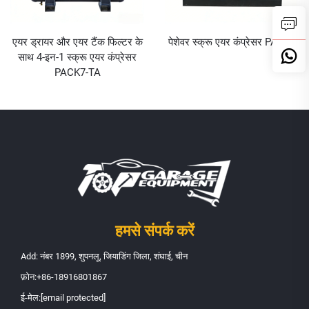
एयर ड्रायर और एयर टैंक फिल्टर के
पेशेवर स्क्रू एयर कंप्रेसर PACK7
साथ 4-इन-1 स्क्रू एयर कंप्रेसर
PACK7-TA
हमसे संपर्क करें
Add: नंबर 1899, शुपनलू, जियाडिंग जिला, शंघाई, चीन
फ़ोन:
+86-18916801867
ई-मेल:
[email protected]