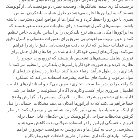
برچسب‌گذاری شده، نشانگرهای وضعیت بصری و موقعیت‌یابی ارگونومیک
هستند که به اپراتورها اجازه می‌دهند در طول عملیات بلندکردن، تماس
بصری با خودرو را حفظ کرده و به کنترل‌ها از مواضع ایمن دسترسی داشته
باشند. سیستم‌های کنترل هوشمند دارای تنظیمات سرعت متغیر هستند که
به اپراتورها امکان می‌دهند نرخ بلندکردن را بر اساس نیازهای خاص تنظیم
کنند و بدین ترتیب موقعیت‌یابی سریع برای تعمیرات معمولی و کنترل دقیق
برای عملیات حساس که نیاز به دقت موقعیت‌یابی دقیق دارند را فراهم
می‌کنند. ویژگی‌های ایمنی خودکار ادغام‌شده در جک‌های قابل حمل برای
فروش شامل سیستم‌های تشخیص بار هستند که توزیع وزن خودرو را
نظارت کرده و به صورت خودکار پارامترهای بلندکردن را تنظیم می‌کنند تا
پایداری را در طول فرآیند ارتقاء حفظ کنند. ساختار در سطح حرفه‌ای از
مواد مرغوب و تکنیک‌های ساخت پیشرفته استفاده می‌کند که عملکرد
یکنواخت را در شرایط سخت تجاری تضمین می‌کند و استانداردهای قابلیت
اطمینان ضروری برای کسب‌وکارهای آگاه از مسئولیت را حفظ می‌کند.
قابلیت‌های تشخیص پیشرفته نظارت بلادرنگ سیستم را با گزارش واضح
خطا فراهم می‌کنند که به اپراتورها امکان می‌دهد مشکلات احتمالی را قبل
از اینکه بر عملیات یا ایمنی تأثیر بگذارند، شناسایی و برطرف کنند. در نظر
گرفتن ملاحظات طراحی ارگونومیک در این جک‌های قابل حمل برای
فروش، خستگی اپراتور را در استفاده طولانی‌مدت کاهش می‌دهد و
دسترسی راحت به کنترل‌ها و دید روشن به موقعیت خودرو را فراهم
می‌کند. نیازهای نگهداری منظم از طریق قطعات خودروغن‌کار و