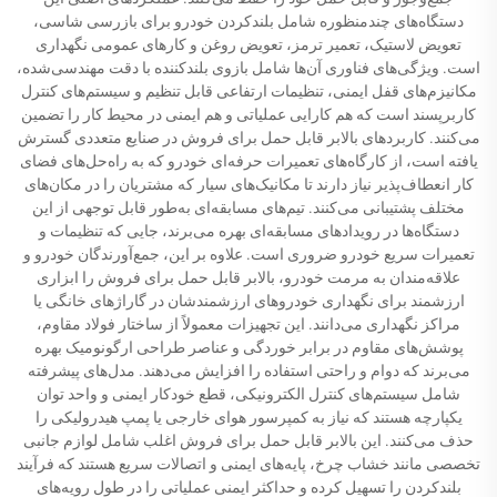
دستگاه‌های چندمنظوره شامل بلندکردن خودرو برای بازرسی شاسی،
تعویض لاستیک، تعمیر ترمز، تعویض روغن و کارهای عمومی نگهداری
است. ویژگی‌های فناوری آن‌ها شامل بازوی بلندکننده با دقت مهندسی‌شده،
مکانیزم‌های قفل ایمنی، تنظیمات ارتفاعی قابل تنظیم و سیستم‌های کنترل
کاربرپسند است که هم کارایی عملیاتی و هم ایمنی در محیط کار را تضمین
می‌کنند. کاربردهای بالابر قابل حمل برای فروش در صنایع متعددی گسترش
یافته است، از کارگاه‌های تعمیرات حرفه‌ای خودرو که به راه‌حل‌های فضای
کار انعطاف‌پذیر نیاز دارند تا مکانیک‌های سیار که مشتریان را در مکان‌های
مختلف پشتیبانی می‌کنند. تیم‌های مسابقه‌ای به‌طور قابل توجهی از این
دستگاه‌ها در رویدادهای مسابقه‌ای بهره می‌برند، جایی که تنظیمات و
تعمیرات سریع خودرو ضروری است. علاوه بر این، جمع‌آورندگان خودرو و
علاقه‌مندان به مرمت خودرو، بالابر قابل حمل برای فروش را ابزاری
ارزشمند برای نگهداری خودروهای ارزشمندشان در گاراژهای خانگی یا
مراکز نگهداری می‌دانند. این تجهیزات معمولاً از ساختار فولاد مقاوم،
پوشش‌های مقاوم در برابر خوردگی و عناصر طراحی ارگونومیک بهره
می‌برند که دوام و راحتی استفاده را افزایش می‌دهند. مدل‌های پیشرفته
شامل سیستم‌های کنترل الکترونیکی، قطع خودکار ایمنی و واحد توان
یکپارچه هستند که نیاز به کمپرسور هوای خارجی یا پمپ هیدرولیکی را
حذف می‌کنند. این بالابر قابل حمل برای فروش اغلب شامل لوازم جانبی
تخصصی مانند خشاب چرخ، پایه‌های ایمنی و اتصالات سریع هستند که فرآیند
بلندکردن را تسهیل کرده و حداکثر ایمنی عملیاتی را در طول رویه‌های