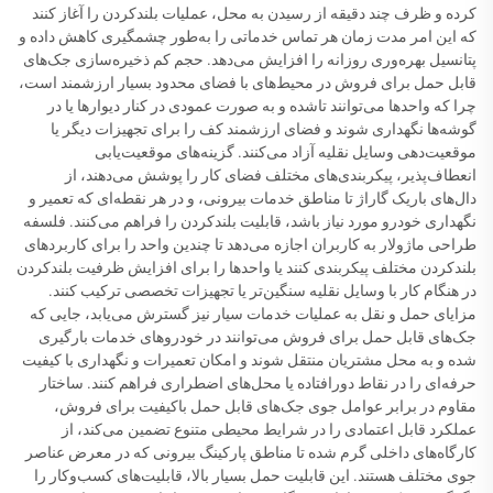
کرده و ظرف چند دقیقه از رسیدن به محل، عملیات بلندکردن را آغاز کنند
که این امر مدت زمان هر تماس خدماتی را به‌طور چشمگیری کاهش داده و
پتانسیل بهره‌وری روزانه را افزایش می‌دهد. حجم کم ذخیره‌سازی جک‌های
قابل حمل برای فروش در محیط‌های با فضای محدود بسیار ارزشمند است،
چرا که واحدها می‌توانند تاشده و به صورت عمودی در کنار دیوارها یا در
گوشه‌ها نگهداری شوند و فضای ارزشمند کف را برای تجهیزات دیگر یا
موقعیت‌دهی وسایل نقلیه آزاد می‌کنند. گزینه‌های موقعیت‌یابی
انعطاف‌پذیر، پیکربندی‌های مختلف فضای کار را پوشش می‌دهند، از
دال‌های باریک گاراژ تا مناطق خدمات بیرونی، و در هر نقطه‌ای که تعمیر و
نگهداری خودرو مورد نیاز باشد، قابلیت بلندکردن را فراهم می‌کنند. فلسفه
طراحی ماژولار به کاربران اجازه می‌دهد تا چندین واحد را برای کاربردهای
بلندکردن مختلف پیکربندی کنند یا واحدها را برای افزایش ظرفیت بلندکردن
در هنگام کار با وسایل نقلیه سنگین‌تر یا تجهیزات تخصصی ترکیب کنند.
مزایای حمل و نقل به عملیات خدمات سیار نیز گسترش می‌یابد، جایی که
جک‌های قابل حمل برای فروش می‌توانند در خودروهای خدمات بارگیری
شده و به محل مشتریان منتقل شوند و امکان تعمیرات و نگهداری با کیفیت
حرفه‌ای را در نقاط دورافتاده یا محل‌های اضطراری فراهم کنند. ساختار
مقاوم در برابر عوامل جوی جک‌های قابل حمل باکیفیت برای فروش،
عملکرد قابل اعتمادی را در شرایط محیطی متنوع تضمین می‌کند، از
کارگاه‌های داخلی گرم شده تا مناطق پارکینگ بیرونی که در معرض عناصر
جوی مختلف هستند. این قابلیت حمل بسیار بالا، قابلیت‌های کسب‌وکار را