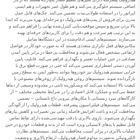
اضافی سیستم جلوگیری می‌کنند و هم طول عمر تجهیزات و هم ایمنی
اپراتور را در استفاده طولانی‌مدت تضمین می‌کنند. جک‌های قابل حمل
مدرن برای فروش از پمپ‌های هیدرولیک دو مرحله‌ای بهره می‌برند که ابتدا
بالا بردن سریع و سپس موقعیت‌یابی کنترل‌شده نهایی را فراهم می‌کنند و
به این ترتیب هم سرعت و هم دقت را برای کاربردهای حرفه‌ای بهینه
می‌سازند. سیستم‌های ایمنی ادغام‌شده در این دستگاه‌ها شامل
مکانیزم‌های قفل تکراری متعددی هستند که به صورت خودکار در فواصل
ارتفاعی مشخص فعال می‌شوند و محافظت بی‌خطا در برابر پایین آمدن
تصادفی در حین عملیات تعمیر و نگهداری فراهم می‌کنند. قابلیت پایین
آوردن دستی اضطراری تضمین می‌کند که حتی در صورت قطع برق یا
خرابی سیستم هیدرولیک نیز خودروها بتوانند به‌طور ایمن به سطح زمین
بازگردانده شوند. سیستم‌های روغن هیدرولیک از روغن‌های مصنوعی با
کیفیت بالا استفاده می‌کنند که ویسکوزیته ثابتی در محدوده وسیعی از دماها
حفظ می‌کنند و عملکرد قابل اعتمادی را در شرایط محیطی مختلف — از
کارگاه‌های سرد زمستانی تا مکان‌های بیرونی داغ تابستانی — تضمین
می‌کنند. سیستم‌های فیلتراسیون پیشرفته، قطعات هیدرولیک را از آلودگی
محافظت کرده و باعث افزایش فاصله زمانی بین تعمیرات و کاهش نیازهای
نگهداری می‌شوند. بازوی بالابری با دقت مهندسی‌شده دارای نقاط تماس
قابل تنظیم با پدهای لاستیکی ویژه است که از بدنه و قطعات خودرو در حین
عملیات بالابری در برابر آسیب محافظت می‌کنند. سیستم‌های نظارت
الکترونیکی به‌صورت مداوم فشار هیدرولیک، ارتفاع بالابری و وضعیت