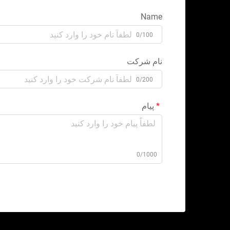
Name
0/100
نام شرکت
0/200
پیام
0/1000