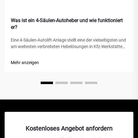
Was ist ein 4-Säulen-Autoheber und wie funktioniert
er?
Eine 4-Säulen-Autolift-Anlage stellt eine der vielseitigsten und
am weitesten verbreiteten Hebelösungen in Kfz-Werkstätten,
privaten Garagen und gewerblichen Werkstätten weltweit
dar. Im Gegensatz zu herkömmlichen hydraulischen
Mehr anzeigen
Wagenhebern oder Scherenhebern bietet diese mechanische
Wunder...
Kostenloses Angebot anfordern