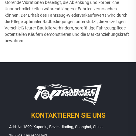
störende Vibrationen beseitigt, die Ablenkung und körperliche
Unannehmlichkeiten während längerer Fahrten verursachen
können. Der Erhalt des Fahrzeug-Wiederverkaufswerts wird durch
die Pflege optimaler Radbedingungen unterstützt, die vorzeitigen
Verschleiß teurer Bauteile verhindern, sorgfältige Fahrzeugpflege
potenziellen Käufern demonstrieren und die Marktanziehungskraft
bewahren.
KONTAKTIEREN SIE UNS
Add: Nr. 1899, Xupanlu, Bezirk Jiading, Shanghai, China
Tel.:
+86-18916801867