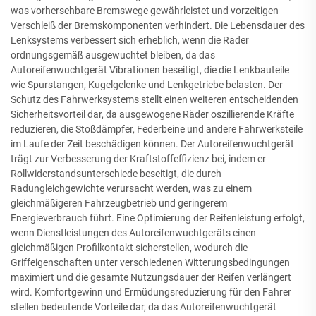
was vorhersehbare Bremswege gewährleistet und vorzeitigen
Verschleiß der Bremskomponenten verhindert. Die Lebensdauer des
Lenksystems verbessert sich erheblich, wenn die Räder
ordnungsgemäß ausgewuchtet bleiben, da das
Autoreifenwuchtgerät Vibrationen beseitigt, die die Lenkbauteile
wie Spurstangen, Kugelgelenke und Lenkgetriebe belasten. Der
Schutz des Fahrwerksystems stellt einen weiteren entscheidenden
Sicherheitsvorteil dar, da ausgewogene Räder oszillierende Kräfte
reduzieren, die Stoßdämpfer, Federbeine und andere Fahrwerksteile
im Laufe der Zeit beschädigen können. Der Autoreifenwuchtgerät
trägt zur Verbesserung der Kraftstoffeffizienz bei, indem er
Rollwiderstandsunterschiede beseitigt, die durch
Radungleichgewichte verursacht werden, was zu einem
gleichmäßigeren Fahrzeugbetrieb und geringerem
Energieverbrauch führt. Eine Optimierung der Reifenleistung erfolgt,
wenn Dienstleistungen des Autoreifenwuchtgeräts einen
gleichmäßigen Profilkontakt sicherstellen, wodurch die
Griffeigenschaften unter verschiedenen Witterungsbedingungen
maximiert und die gesamte Nutzungsdauer der Reifen verlängert
wird. Komfortgewinn und Ermüdungsreduzierung für den Fahrer
stellen bedeutende Vorteile dar, da das Autoreifenwuchtgerät