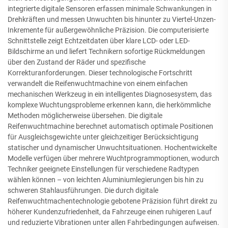
integrierte digitale Sensoren erfassen minimale Schwankungen in
Drehkräften und messen Unwuchten bis hinunter zu Viertel-Unzen-
Inkremente für außergewöhnliche Präzision. Die computerisierte
Schnittstelle zeigt Echtzeitdaten über klare LCD- oder LED-
Bildschirme an und liefert Technikern sofortige Rückmeldungen
über den Zustand der Räder und spezifische
Korrekturanforderungen. Dieser technologische Fortschritt
verwandelt die Reifenwuchtmachine von einem einfachen
mechanischen Werkzeug in ein intelligentes Diagnosesystem, das
komplexe Wuchtungsprobleme erkennen kann, die herkömmliche
Methoden möglicherweise übersehen. Die digitale
Reifenwuchtmachine berechnet automatisch optimale Positionen
für Ausgleichsgewichte unter gleichzeitiger Berücksichtigung
statischer und dynamischer Unwuchtsituationen. Hochentwickelte
Modelle verfügen über mehrere Wuchtprogrammoptionen, wodurch
Techniker geeignete Einstellungen für verschiedene Radtypen
wählen können – von leichten Aluminiumlegierungen bis hin zu
schweren Stahlausführungen. Die durch digitale
Reifenwuchtmachentechnologie gebotene Präzision führt direkt zu
höherer Kundenzufriedenheit, da Fahrzeuge einen ruhigeren Lauf
und reduzierte Vibrationen unter allen Fahrbedingungen aufweisen.