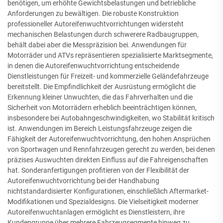
benötigen, um erhöhte Gewichtsbelastungen und betriebliche
Anforderungen zu bewältigen. Die robuste Konstruktion
professioneller Autoreifenwuchtvorrichtungen widersteht
mechanischen Belastungen durch schwerere Radbaugruppen,
behält dabei aber die Messpräzision bei. Anwendungen für
Motorräder und ATVs repräsentieren spezialisierte Marktsegmente,
in denen die Autoreifenwuchtvorrichtung entscheidende
Dienstleistungen für Freizeit- und kommerzielle Geländefahrzeuge
bereitstellt. Die Empfindlichkeit der Ausrüstung ermöglicht die
Erkennung kleiner Unwuchten, die das Fahrverhalten und die
Sicherheit von Motorrädern erheblich beeinträchtigen können,
insbesondere bei Autobahngeschwindigkeiten, wo Stabilität kritisch
ist. Anwendungen im Bereich Leistungsfahrzeuge zeigen die
Fähigkeit der Autoreifenwuchtvorrichtung, den hohen Ansprüchen
von Sportwagen und Rennfahrzeugen gerecht zu werden, bei denen
präzises Auswuchten direkten Einfluss auf die Fahreigenschaften
hat. Sonderanfertigungen profitieren von der Flexibilität der
Autoreifenwuchtvorrichtung bei der Handhabung
nichtstandardisierter Konfigurationen, einschließlich Aftermarket-
Modifikationen und Spezialdesigns. Die Vielseitigkeit moderner
Autoreifenwuchtanlagen ermöglicht es Dienstleistern, ihre
Kundengruppe über mehrere Fahrzeugsegmente hinweg zu