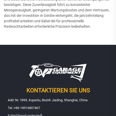
bestätigen. Diese Zuverlässigkeit führt zu konsistenter
Messgenauigkeit, geringeren Wartungskosten und dem Vertrauen,
das mit der Investition in Geräte einhergeht, die jahrzehntelang
profitabel arbeiten und dabei die für professionelle
Radwuchtarbeiten erforderliche Präzision beibehalten.
KONTAKTIEREN SIE UNS
Add: Nr. 1899, Xupanlu, Bezirk Jiading, Shanghai, China
Tel.:
+86-18916801867
E-Mail:
[email protected]