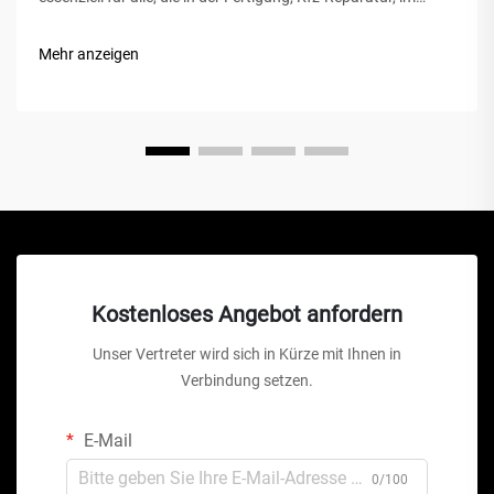
Bauwesen oder bei Heimwerkerprojekten tätig sind. Ein
Luftkompressor ist ein vielseitiges mechanisches Gerät, das
Mehr anzeigen
Energie in potenzielle Energie umwandelt...
Kostenloses Angebot anfordern
Unser Vertreter wird sich in Kürze mit Ihnen in
Verbindung setzen.
E-Mail
0/100