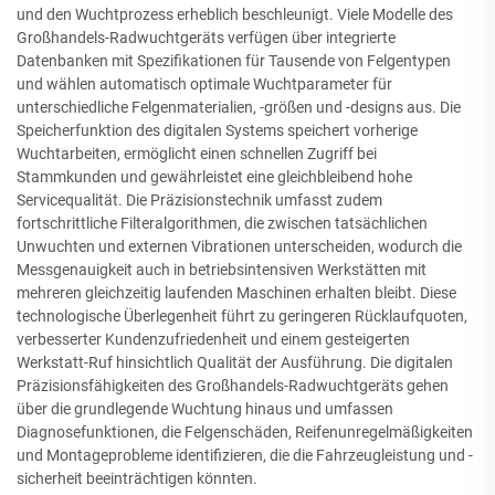
und den Wuchtprozess erheblich beschleunigt. Viele Modelle des
Großhandels-Radwuchtgeräts verfügen über integrierte
Datenbanken mit Spezifikationen für Tausende von Felgentypen
und wählen automatisch optimale Wuchtparameter für
unterschiedliche Felgenmaterialien, -größen und -designs aus. Die
Speicherfunktion des digitalen Systems speichert vorherige
Wuchtarbeiten, ermöglicht einen schnellen Zugriff bei
Stammkunden und gewährleistet eine gleichbleibend hohe
Servicequalität. Die Präzisionstechnik umfasst zudem
fortschrittliche Filteralgorithmen, die zwischen tatsächlichen
Unwuchten und externen Vibrationen unterscheiden, wodurch die
Messgenauigkeit auch in betriebsintensiven Werkstätten mit
mehreren gleichzeitig laufenden Maschinen erhalten bleibt. Diese
technologische Überlegenheit führt zu geringeren Rücklaufquoten,
verbesserter Kundenzufriedenheit und einem gesteigerten
Werkstatt-Ruf hinsichtlich Qualität der Ausführung. Die digitalen
Präzisionsfähigkeiten des Großhandels-Radwuchtgeräts gehen
über die grundlegende Wuchtung hinaus und umfassen
Diagnosefunktionen, die Felgenschäden, Reifenunregelmäßigkeiten
und Montageprobleme identifizieren, die die Fahrzeugleistung und -
sicherheit beeinträchtigen könnten.