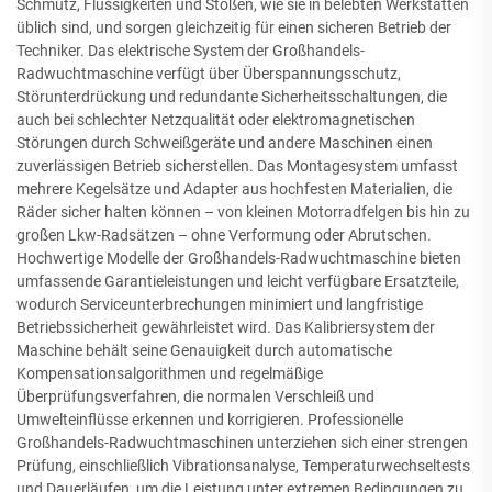
Schmutz, Flüssigkeiten und Stößen, wie sie in belebten Werkstätten
üblich sind, und sorgen gleichzeitig für einen sicheren Betrieb der
Techniker. Das elektrische System der Großhandels-
Radwuchtmaschine verfügt über Überspannungsschutz,
Störunterdrückung und redundante Sicherheitsschaltungen, die
auch bei schlechter Netzqualität oder elektromagnetischen
Störungen durch Schweißgeräte und andere Maschinen einen
zuverlässigen Betrieb sicherstellen. Das Montagesystem umfasst
mehrere Kegelsätze und Adapter aus hochfesten Materialien, die
Räder sicher halten können – von kleinen Motorradfelgen bis hin zu
großen Lkw-Radsätzen – ohne Verformung oder Abrutschen.
Hochwertige Modelle der Großhandels-Radwuchtmaschine bieten
umfassende Garantieleistungen und leicht verfügbare Ersatzteile,
wodurch Serviceunterbrechungen minimiert und langfristige
Betriebssicherheit gewährleistet wird. Das Kalibriersystem der
Maschine behält seine Genauigkeit durch automatische
Kompensationsalgorithmen und regelmäßige
Überprüfungsverfahren, die normalen Verschleiß und
Umwelteinflüsse erkennen und korrigieren. Professionelle
Großhandels-Radwuchtmaschinen unterziehen sich einer strengen
Prüfung, einschließlich Vibrationsanalyse, Temperaturwechseltests
und Dauerläufen, um die Leistung unter extremen Bedingungen zu