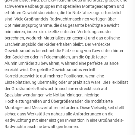
gewährleistet wird. Der Lkw-Reifenmodus unterstützt größere und
schwerere Radbaugruppen mit speziellen Montageadaptern und
erhöhten Gewichtsbereichen, die für Nutzfahrzeuge erforderlich
sind. Viele Großhandels-Radwuchtmaschinen verfügen über
Optimierungsprogramme, die das gesamte benötigte Gewicht
minimieren, indem sie die effizientesten Verteilungsmuster
berechnen, wodurch Materialkosten gesenkt und das optische
Erscheinungsbild der Räder erhalten bleibt. Der verdeckte
Gewichtsmodus berechnet die Platzierung von Gewichten hinter
den Speichen oder in Felgenmulden, um die Optik teurer
Aluminiumräder zu bewahren, während eine perfekte Balance
erreicht wird. Der geteilte Gewichtsmodus verteilt
Korrekturgewichte auf mehrere Positionen, wenn eine
Einzelplatzierung übermäßig oder unpraktisch wäre. Die Flexibilität
der Großhandels-Radwuchtmaschine erstreckt sich auf
Spezialanwendungen wie Notlaufeinlagen, niedrige
Hochleistungsreifen und Übergrößenräder, die modifizierte
Montage- und Messverfahren erfordern. Diese Vielseitigkeit stellt
sicher, dass Werkstätten nahezu alle Anforderungen an die
Radwuchtung mit einer einzigen Investition in eine Großhandels-
Radwuchtmaschine bewältigen können.