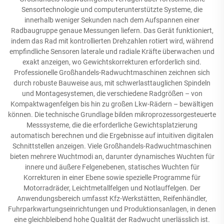
Sensortechnologie und computerunterstützte Systeme, die
innerhalb weniger Sekunden nach dem Aufspannen einer
Radbaugruppe genaue Messungen liefern. Das Gerät funktioniert,
indem das Rad mit kontrollierten Drehzahlen rotiert wird, während
empfindliche Sensoren laterale und radiale Kräfte überwachen und
exakt anzeigen, wo Gewichtskorrekturen erforderlich sind.
Professionelle Großhandels-Radwuchtmaschinen zeichnen sich
durch robuste Bauweise aus, mit schwerlasttauglichen Spindeln
und Montagesystemen, die verschiedene Radgrößen – von
Kompaktwagenfelgen bis hin zu großen Lkw-Rädern – bewältigen
können. Die technische Grundlage bilden mikroprozessorgesteuerte
Messsysteme, die die erforderliche Gewichtsplatzierung
automatisch berechnen und die Ergebnisse auf intuitiven digitalen
Schnittstellen anzeigen. Viele Großhandels-Radwuchtmaschinen
bieten mehrere Wuchtmodi an, darunter dynamisches Wuchten für
innere und äußere Felgenebenen, statisches Wuchten für
Korrekturen in einer Ebene sowie spezielle Programme für
Motorradräder, Leichtmetallfelgen und Notlauffelgen. Der
Anwendungsbereich umfasst Kfz-Werkstätten, Reifenhändler,
Fuhrparkwartungseinrichtungen und Produktionsanlagen, in denen
eine gleichbleibend hohe Qualität der Radwucht unerlässlich ist.