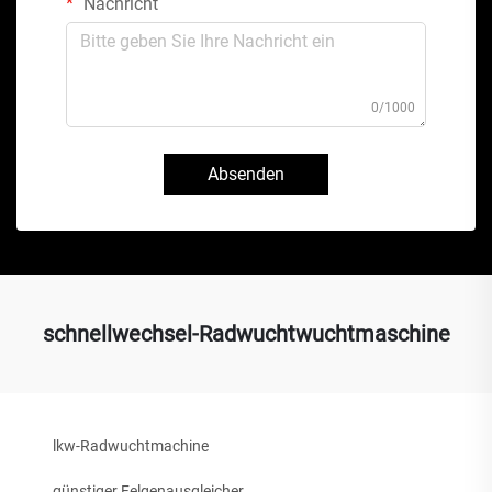
Nachricht
0/1000
Absenden
schnellwechsel-Radwuchtwuchtmaschine
lkw-Radwuchtmachine
günstiger Felgenausgleicher