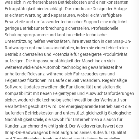
was sich in vorhersehbaren Betriebskosten und einer konstanten
Ertragsfähigkeit niederschlägt. Das modulare Design der Anlage
erleichtert Wartung und Reparaturen, wobei leicht verfügbare
Ersatzteile und umfassender technischer Support eine möglichst
geringe Betriebsunterbrechung sicherstellen. Professionelle
Schulungsprogramme und kontinuierliche technische
Unterstützung helfen Werkstätten, ihre Investition in den Snap-On-
Radwaagen optimal auszuschöpfen, indem sie einen fehlerfreien
Betrieb sicherstellen und Potenziale für gesteigerte Produktivität
aufzeigen. Die Anpassungsfähigkeit der Maschine an sich
weiterentwickelnde Automobiltechnologien gewährleistet ihre
anhaltende Relevanz, während sich Fahrzeugdesigns und
Felgenspezifikationen im Laufe der Zeit verändern. Regelmäßige
Software-Updates erweitern die Funktionalität und stellen die
Kompatibilität mit neuen Felgentypen und Auswuchtanforderungen
sicher, wodurch die technologische Investition der Werkstatt vor
Veraltetheit geschützt wird. Der energiesparende Betrieb senkt die
laufenden Betriebskosten und unterstützt gleichzeitig ökologische
Nachhaltigkeitsziele, die sowohl für Unternehmen als auch für
Kunden zunehmend wichtig sind. Der Wiederverkaufswert des
Snap-On-Radwaagens bleibt aufgrund seines Rufes für Qualität
und Zuverlässigkeit hoch und bietet zusätzlichen finanziellen