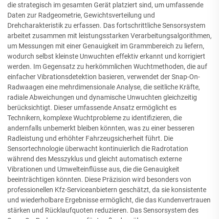
die strategisch im gesamten Gerät platziert sind, um umfassende
Daten zur Radgeometrie, Gewichtsverteilung und
Drehcharakteristik zu erfassen. Das fortschrittliche Sensorsystem
arbeitet zusammen mit leistungsstarken Verarbeitungsalgorithmen,
um Messungen mit einer Genauigkeit im Grammbereich zu liefern,
wodurch selbst kleinste Unwuchten effektiv erkannt und korrigiert
werden. Im Gegensatz zu herkömmlichen Wuchtmethoden, die auf
einfacher Vibrationsdetektion basieren, verwendet der Snap-On-
Radwaagen eine mehrdimensionale Analyse, die seitliche Kräfte,
radiale Abweichungen und dynamische Unwuchten gleichzeitig
berücksichtigt. Dieser umfassende Ansatz ermöglicht es
Technikern, komplexe Wuchtprobleme zu identifizieren, die
andernfalls unbemerkt bleiben könnten, was zu einer besseren
Radleistung und erhöhter Fahrzeugsicherheit führt. Die
Sensortechnologie überwacht kontinuierlich die Radrotation
während des Messzyklus und gleicht automatisch externe
Vibrationen und Umwelteinflüsse aus, die die Genauigkeit
beeinträchtigen könnten. Diese Präzision wird besonders von
professionellen Kfz-Serviceanbietern geschätzt, da sie konsistente
und wiederholbare Ergebnisse ermöglicht, die das Kundenvertrauen
stärken und Rücklaufquoten reduzieren. Das Sensorsystem des