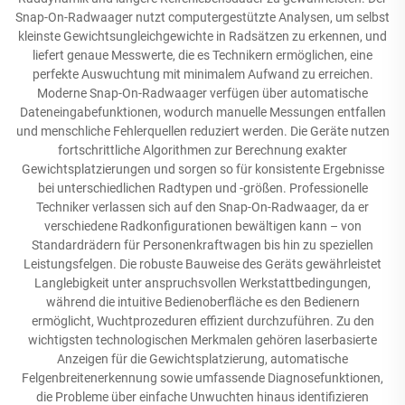
Snap-On-Radwaager nutzt computergestützte Analysen, um selbst
kleinste Gewichtsungleichgewichte in Radsätzen zu erkennen, und
liefert genaue Messwerte, die es Technikern ermöglichen, eine
perfekte Auswuchtung mit minimalem Aufwand zu erreichen.
Moderne Snap-On-Radwaager verfügen über automatische
Dateneingabefunktionen, wodurch manuelle Messungen entfallen
und menschliche Fehlerquellen reduziert werden. Die Geräte nutzen
fortschrittliche Algorithmen zur Berechnung exakter
Gewichtsplatzierungen und sorgen so für konsistente Ergebnisse
bei unterschiedlichen Radtypen und -größen. Professionelle
Techniker verlassen sich auf den Snap-On-Radwaager, da er
verschiedene Radkonfigurationen bewältigen kann – von
Standardrädern für Personenkraftwagen bis hin zu speziellen
Leistungsfelgen. Die robuste Bauweise des Geräts gewährleistet
Langlebigkeit unter anspruchsvollen Werkstattbedingungen,
während die intuitive Bedienoberfläche es den Bedienern
ermöglicht, Wuchtprozeduren effizient durchzuführen. Zu den
wichtigsten technologischen Merkmalen gehören laserbasierte
Anzeigen für die Gewichtsplatzierung, automatische
Felgenbreitenerkennung sowie umfassende Diagnosefunktionen,
die Probleme über einfache Unwuchten hinaus identifizieren