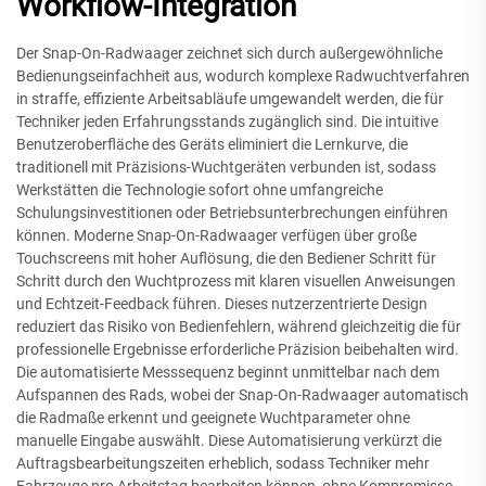
Workflow-Integration
Der Snap-On-Radwaager zeichnet sich durch außergewöhnliche
Bedienungseinfachheit aus, wodurch komplexe Radwuchtverfahren
in straffe, effiziente Arbeitsabläufe umgewandelt werden, die für
Techniker jeden Erfahrungsstands zugänglich sind. Die intuitive
Benutzeroberfläche des Geräts eliminiert die Lernkurve, die
traditionell mit Präzisions-Wuchtgeräten verbunden ist, sodass
Werkstätten die Technologie sofort ohne umfangreiche
Schulungsinvestitionen oder Betriebsunterbrechungen einführen
können. Moderne Snap-On-Radwaager verfügen über große
Touchscreens mit hoher Auflösung, die den Bediener Schritt für
Schritt durch den Wuchtprozess mit klaren visuellen Anweisungen
und Echtzeit-Feedback führen. Dieses nutzerzentrierte Design
reduziert das Risiko von Bedienfehlern, während gleichzeitig die für
professionelle Ergebnisse erforderliche Präzision beibehalten wird.
Die automatisierte Messsequenz beginnt unmittelbar nach dem
Aufspannen des Rads, wobei der Snap-On-Radwaager automatisch
die Radmaße erkennt und geeignete Wuchtparameter ohne
manuelle Eingabe auswählt. Diese Automatisierung verkürzt die
Auftragsbearbeitungszeiten erheblich, sodass Techniker mehr
Fahrzeuge pro Arbeitstag bearbeiten können, ohne Kompromisse