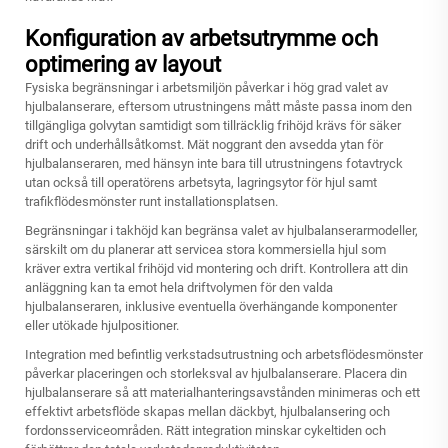
Konfiguration av arbetsutrymme och
optimering av layout
Fysiska begränsningar i arbetsmiljön påverkar i hög grad valet av
hjulbalanserare, eftersom utrustningens mått måste passa inom den
tillgängliga golvytan samtidigt som tillräcklig frihöjd krävs för säker
drift och underhållsåtkomst. Mät noggrant den avsedda ytan för
hjulbalanseraren, med hänsyn inte bara till utrustningens fotavtryck
utan också till operatörens arbetsyta, lagringsytor för hjul samt
trafikflödesmönster runt installationsplatsen.
Begränsningar i takhöjd kan begränsa valet av hjulbalanserarmodeller,
särskilt om du planerar att servicea stora kommersiella hjul som
kräver extra vertikal frihöjd vid montering och drift. Kontrollera att din
anläggning kan ta emot hela driftvolymen för den valda
hjulbalanseraren, inklusive eventuella överhängande komponenter
eller utökade hjulpositioner.
Integration med befintlig verkstadsutrustning och arbetsflödesmönster
påverkar placeringen och storleksval av hjulbalanserare. Placera din
hjulbalanserare så att materialhanteringsavstånden minimeras och ett
effektivt arbetsflöde skapas mellan däckbyt, hjulbalansering och
fordonsserviceområden. Rätt integration minskar cykeltiden och