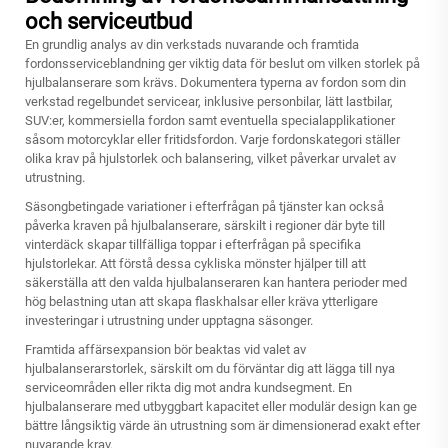
och serviceutbud
En grundlig analys av din verkstads nuvarande och framtida
fordonsserviceblandning ger viktig data för beslut om vilken storlek på
hjulbalanserare som krävs. Dokumentera typerna av fordon som din
verkstad regelbundet servicear, inklusive personbilar, lätt lastbilar,
SUV:er, kommersiella fordon samt eventuella specialapplikationer
såsom motorcyklar eller fritidsfordon. Varje fordonskategori ställer
olika krav på hjulstorlek och balansering, vilket påverkar urvalet av
utrustning.
Säsongbetingade variationer i efterfrågan på tjänster kan också
påverka kraven på hjulbalanserare, särskilt i regioner där byte till
vinterdäck skapar tillfälliga toppar i efterfrågan på specifika
hjulstorlekar. Att förstå dessa cykliska mönster hjälper till att
säkerställa att den valda hjulbalanseraren kan hantera perioder med
hög belastning utan att skapa flaskhalsar eller kräva ytterligare
investeringar i utrustning under upptagna säsonger.
Framtida affärsexpansion bör beaktas vid valet av
hjulbalanserarstorlek, särskilt om du förväntar dig att lägga till nya
serviceområden eller rikta dig mot andra kundsegment. En
hjulbalanserare
med utbyggbart kapacitet eller modulär design kan ge
bättre långsiktig värde än utrustning som är dimensionerad exakt efter
nuvarande krav.