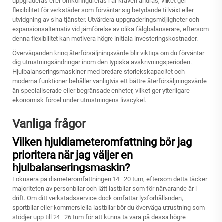
uppgraderas eller omkonfigureras när kraven ändras, vilket ger
flexibilitet för verkstäder som förväntar sig betydande tillväxt eller
utvidgning av sina tjänster. Utvärdera uppgraderingsmöjligheter och
expansionsalternativ vid jämförelse av olika fälgbalanserare, eftersom
denna flexibilitet kan motivera högre initiala investeringskostnader.
Överväganden kring återförsäljningsvärde blir viktiga om du förväntar
dig utrustningsändringar inom den typiska avskrivningsperioden.
Hjulbalanseringsmaskiner med bredare storlekskapacitet och
moderna funktioner behåller vanligtvis ett bättre återförsäljningsvärde
än specialiserade eller begränsade enheter, vilket ger ytterligare
ekonomisk fördel under utrustningens livscykel.
Vanliga frågor
Vilken hjuldiameteromfattning bör jag
prioritera när jag väljer en
hjulbalanseringsmaskin?
Fokusera på diameteromfattningen 14–20 tum, eftersom detta täcker
majoriteten av personbilar och lätt lastbilar som för närvarande är i
drift. Om ditt verkstadsservice dock omfattar lyxforhållanden,
sportbilar eller kommersiella lastbilar bör du överväga utrustning som
stödjer upp till 24–26 tum för att kunna ta vara på dessa högre