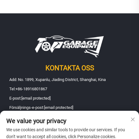
KONTAKTA OSS
Add: No. 1899, Xupanlu, Jiading District, Shanghai, Kina
Tel:
+86-18916801867
E-post:
[email protected]
Försäljnings-e-post:
[email protected]
We value your privacy
Copyright © 2026 Shanghai Fanbao Automobile Maintenance Equipment
We use cookies and similar tools to provide our services. If you
Co., Ltd.. Alla rättigheter förbehållna -
Integritetspolicy
don't want to accept all cookies, click Personalize cookies.