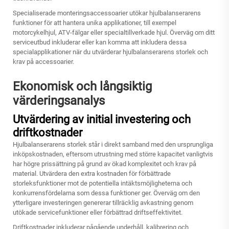
Specialiserade monteringsaccessoarier utökar hjulbalanserarens
funktioner för att hantera unika applikationer, till exempel
motorcykelhjul, ATV-fälgar eller specialtillverkade hjul. Överväg om ditt
serviceutbud inkluderar eller kan komma att inkludera dessa
specialapplikationer när du utvärderar hjulbalanserarens storlek och
krav på accessoarier.
Ekonomisk och långsiktig
värderingsanalys
Utvärdering av initial investering och
driftkostnader
Hjulbalanserarens storlek står i direkt samband med den ursprungliga
inköpskostnaden, eftersom utrustning med större kapacitet vanligtvis
har högre prissättning på grund av ökad komplexitet och krav på
material. Utvärdera den extra kostnaden för förbättrade
storleksfunktioner mot de potentiella intäktsmöjligheterna och
konkurrensfördelarna som dessa funktioner ger. Överväg om den
ytterligare investeringen genererar tillräcklig avkastning genom
utökade servicefunktioner eller förbättrad driftseffektivitet.
Driftkostnader inkluderar pågående underhåll, kalibrering och