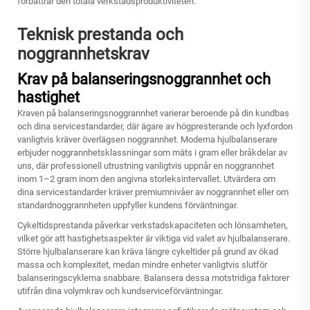
förbättrar den totala verkstadsproduktiviteten.
Teknisk prestanda och
noggrannhetskrav
Krav på balanseringsnoggrannhet och
hastighet
Kraven på balanseringsnoggrannhet varierar beroende på din kundbas
och dina servicestandarder, där ägare av högpresterande och lyxfordon
vanligtvis kräver överlägsen noggrannhet. Moderna hjulbalanserare
erbjuder noggrannhetsklassningar som mäts i gram eller bråkdelar av
uns, där professionell utrustning vanligtvis uppnår en noggrannhet
inom 1–2 gram inom den angivna storleksintervallet. Utvärdera om
dina servicestandarder kräver premiumnivåer av noggrannhet eller om
standardnoggrannheten uppfyller kundens förväntningar.
Cykeltidsprestanda påverkar verkstadskapaciteten och lönsamheten,
vilket gör att hastighetsaspekter är viktiga vid valet av hjulbalanserare.
Större hjulbalanserare kan kräva längre cykeltider på grund av ökad
massa och komplexitet, medan mindre enheter vanligtvis slutför
balanseringscyklerna snabbare. Balansera dessa motstridiga faktorer
utifrån dina volymkrav och kundserviceförväntningar.