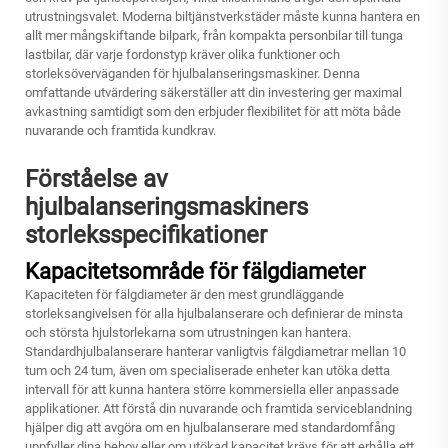
utrustningsvalet. Moderna biltjänstverkstäder måste kunna hantera en
allt mer mångskiftande bilpark, från kompakta personbilar till tunga
lastbilar, där varje fordonstyp kräver olika funktioner och
storleksöverväganden för hjulbalanseringsmaskiner. Denna
omfattande utvärdering säkerställer att din investering ger maximal
avkastning samtidigt som den erbjuder flexibilitet för att möta både
nuvarande och framtida kundkrav.
Förståelse av
hjulbalanseringsmaskiners
storleksspecifikationer
Kapacitetsområde för fälgdiameter
Kapaciteten för fälgdiameter är den mest grundläggande
storleksangivelsen för alla hjulbalanserare och definierar de minsta
och största hjulstorlekarna som utrustningen kan hantera.
Standardhjulbalanserare hanterar vanligtvis fälgdiametrar mellan 10
tum och 24 tum, även om specialiserade enheter kan utöka detta
intervall för att kunna hantera större kommersiella eller anpassade
applikationer. Att förstå din nuvarande och framtida serviceblandning
hjälper dig att avgöra om en hjulbalanserare med standardomfång
uppfyller dina behov eller om utökad kapacitet krävs för att erhålla ett