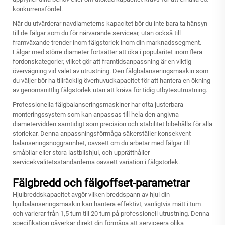
konkurrensfördel.
När du utvärderar navdiameterns kapacitet bör du inte bara ta hänsyn
till de fälgar som du för närvarande servicear, utan också till
framväxande trender inom fälgstorlek inom din marknadssegment.
Fälgar med större diameter fortsätter att öka i popularitet inom flera
fordonskategorier, vilket gör att framtidsanpassning är en viktig
övervägning vid valet av utrustning. Den fälgbalanseringsmaskin som
du väljer bör ha tillräcklig överhuvudkapacitet för att hantera en ökning
av genomsnittlig fälgstorlek utan att kräva för tidig utbytesutrustning.
Professionella fälgbalanseringsmaskiner har ofta justerbara
monteringssystem som kan anpassas till hela den angivna
diametervidden samtidigt som precision och stabilitet bibehålls för alla
storlekar. Denna anpassningsförmåga säkerställer konsekvent
balanseringsnoggrannhet, oavsett om du arbetar med fälgar till
småbilar eller stora lastbilshjul, och upprätthåller
servicekvalitetsstandarderna oavsett variation i fälgstorlek.
Fälgbredd och fälgoffset-parametrar
Hjulbreddskapacitet avgör vilken breddspann av hjul din
hjulbalanseringsmaskin kan hantera effektivt, vanligtvis mätt i tum
och varierar från 1,5 tum till 20 tum på professionell utrustning. Denna
specifikation påverkar direkt din förmåga att serviceera olika