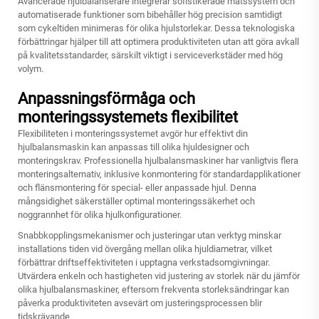
Avancerade hjulbalanserare integrerar sofistikerade mätssystem och
automatiserade funktioner som bibehåller hög precision samtidigt
som cykeltiden minimeras för olika hjulstorlekar. Dessa teknologiska
förbättringar hjälper till att optimera produktiviteten utan att göra avkall
på kvalitetsstandarder, särskilt viktigt i serviceverkstäder med hög
volym.
Anpassningsförmåga och
monteringssystemets flexibilitet
Flexibiliteten i monteringssystemet avgör hur effektivt din
hjulbalansmaskin kan anpassas till olika hjuldesigner och
monteringskrav. Professionella hjulbalansmaskiner har vanligtvis flera
monteringsalternativ, inklusive konmontering för standardapplikationer
och flänsmontering för special- eller anpassade hjul. Denna
mångsidighet säkerställer optimal monteringssäkerhet och
noggrannhet för olika hjulkonfigurationer.
Snabbkopplingsmekanismer och justeringar utan verktyg minskar
installations tiden vid övergång mellan olika hjuldiametrar, vilket
förbättrar driftseffektiviteten i upptagna verkstadsomgivningar.
Utvärdera enkeln och hastigheten vid justering av storlek när du jämför
olika hjulbalansmaskiner, eftersom frekventa storleksändringar kan
påverka produktiviteten avsevärt om justeringsprocessen blir
tidskrävande.