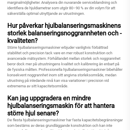
marginalmöjligheter. Analysera din nuvarande serviceblandning och
identifiera de hjuldiametrar som utgör 80–90 % av din volym för att
säkerställa optimal utnyttjande av utrustningen.
Hur påverkar hjulbalanseringsmaskinens
storlek balanseringsnoggrannheten och -
kvaliteten?
Större hjulbalanseringsmaskiner erbjuder vanligtvis förbättrad
stabilitet och precision tack vare en mer robust konstruktion och
avancerade mätsystem. Förhållandet mellan storlek och noggrannhet
beror dock mer på utrustningens kvalitet och kalibrering än enbart på
de fysiska måtten. Professionella hjulbalanseringsmaskiner bibehåller
konsekvent noggrannhet inom sitt angivna storleksområde, medan
utrustning på inledande nivå kan visa variationer i precision vid
extremerna av sitt kapacitetsområde.
Kan jag uppgradera en mindre
hjulbalanseringsmaskin för att hantera
större hjul senare?
De flesta hjulbalanseringsmaskiner har fasta kapacitetsbegränsningar
som bestäms av deras grundläggande konstruktion och kan inte