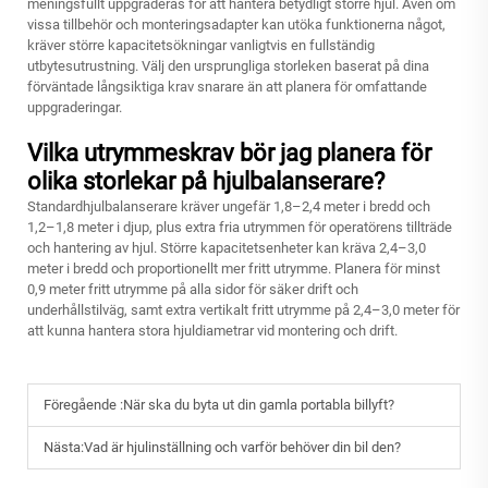
meningsfullt uppgraderas för att hantera betydligt större hjul. Även om
vissa tillbehör och monteringsadapter kan utöka funktionerna något,
kräver större kapacitetsökningar vanligtvis en fullständig
utbytesutrustning. Välj den ursprungliga storleken baserat på dina
förväntade långsiktiga krav snarare än att planera för omfattande
uppgraderingar.
Vilka utrymmeskrav bör jag planera för
olika storlekar på hjulbalanserare?
Standardhjulbalanserare kräver ungefär 1,8–2,4 meter i bredd och
1,2–1,8 meter i djup, plus extra fria utrymmen för operatörens tillträde
och hantering av hjul. Större kapacitetsenheter kan kräva 2,4–3,0
meter i bredd och proportionellt mer fritt utrymme. Planera för minst
0,9 meter fritt utrymme på alla sidor för säker drift och
underhållstilväg, samt extra vertikalt fritt utrymme på 2,4–3,0 meter för
att kunna hantera stora hjuldiametrar vid montering och drift.
Föregående :
När ska du byta ut din gamla portabla billyft?
Nästa:
Vad är hjulinställning och varför behöver din bil den?