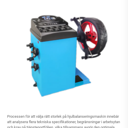
Processen för att välja rätt storlek på hjulbalanseringsmaskin innebär
att analysera flera tekniska specifikationer, begränsningar i arbetsytan
och krav på tjänsteportföljen, vilka tillsammans avgör den optimala