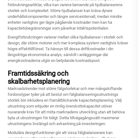
förbrukningsartiklar, vilka kan variera beroende på hjulbalanserens
storlek och komplexitet. Större hjulbalanser kan kräva dyrare
underhållskomponenter och längre serviceintervall, medan mindre
enheter vanligtvis ger lägre pågående kostnader men kan ha
kapacitetsbegränsningar som påverkar intäktspotentialen.
Energiförbrukningen varierar mellan olika hjulbalanser i storlek och
design, där större motorer och mer komplexa system vanligtvis kräver
högre effekttillförsel. Ta hänsyn till dessa driftkostnader i din
långsiktiga ekonomiska analys, särskilt i anläggningar där
energikostnaderna utgör en betydande kostnadspost.
Framtidssäkring och
skalbarhetsplanering
Marknadstrender mot större fälgstorlekar och mer mångskiftande
fordonstyper tyder på att beslut om fälgbalanseringsutrustnings
storlek bör inkludera en framåtblickande kapacitetsplanering. Välj
utrustning som erbjuder en rimlig överskottskapacitet utöver
nuvarande krav för att möta marknadens utveckling utan att behöva
byta ut utrustningen för tidigt. Detta tillvägagångssätt maximerar
utrustningens livslängd och avkastning på investeringen.
Modulära designfunktioner gör att vissa fälgbalanserare kan