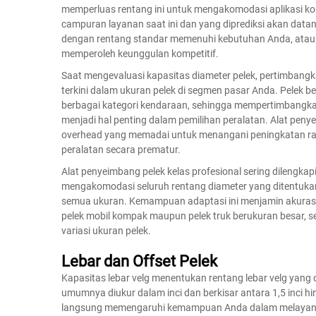
memperluas rentang ini untuk mengakomodasi aplikasi ko
campuran layanan saat ini dan yang diprediksi akan da
dengan rentang standar memenuhi kebutuhan Anda, atau 
memperoleh keunggulan kompetitif.
Saat mengevaluasi kapasitas diameter pelek, pertimbangkan
terkini dalam ukuran pelek di segmen pasar Anda. Pelek be
berbagai kategori kendaraan, sehingga mempertimbang
menjadi hal penting dalam pemilihan peralatan. Alat pen
overhead yang memadai untuk menangani peningkatan ra
peralatan secara prematur.
Alat penyeimbang pelek kelas profesional sering dilengk
mengakomodasi seluruh rentang diameter yang ditentukan
semua ukuran. Kemampuan adaptasi ini menjamin akurasi
pelek mobil kompak maupun pelek truk berukuran besar, seh
variasi ukuran pelek.
Lebar dan Offset Pelek
Kapasitas lebar velg menentukan rentang lebar velg yang d
umumnya diukur dalam inci dan berkisar antara 1,5 inci hin
langsung memengaruhi kemampuan Anda dalam melayani 