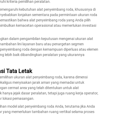
 kriteria pemilihan peralatan.
emengaruhi kebutuhan alat penyeimbang roda, khususnya di
enyebabkan lonjakan sementara pada permintaan ukuran roda
emastikan bahwa alat penyeimbang roda yang Anda pilih
mbulkan kemacetan operasional atau memerlukan investasi
angkan dalam pengambilan keputusan mengenai ukuran alat
nambahan lini layanan baru atau penargetan segmen
t penyeimbang roda dengan kemampuan diperluas atau elemen
ng lebih baik dibandingkan peralatan yang ukurannya
si Tata Letak
pemilihan ukuran alat penyeimbang roda, karena dimensi
 sekaligus menyisakan jarak aman yang memadai untuk
an cermat area yang telah ditentukan untuk alat
nya jejak dasar peralatan, tetapi juga ruang kerja operator,
tar lokasi pemasangan.
lihan model alat penyeimbang roda Anda, terutama jika Anda
ar yang memerlukan tambahan ruang vertikal selama proses