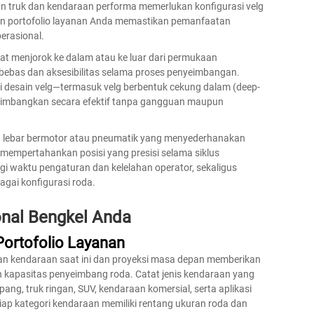
 truk dan kendaraan performa memerlukan konfigurasi velg
ngan portofolio layanan Anda memastikan pemanfaatan
erasional.
at menjorok ke dalam atau ke luar dari permukaan
ebas dan aksesibilitas selama proses penyeimbangan.
 desain velg—termasuk velg berbentuk cekung dalam (deep-
seimbangkan secara efektif tanpa gangguan maupun
n lebar bermotor atau pneumatik yang menyederhanakan
 mempertahankan posisi yang presisi selama siklus
i waktu pengaturan dan kelelahan operator, sekaligus
gai konfigurasi roda.
onal Bengkel Anda
Portofolio Layanan
an kendaraan saat ini dan proyeksi masa depan memberikan
 kapasitas penyeimbang roda. Catat jenis kendaraan yang
ang, truk ringan, SUV, kendaraan komersial, serta aplikasi
iap kategori kendaraan memiliki rentang ukuran roda dan