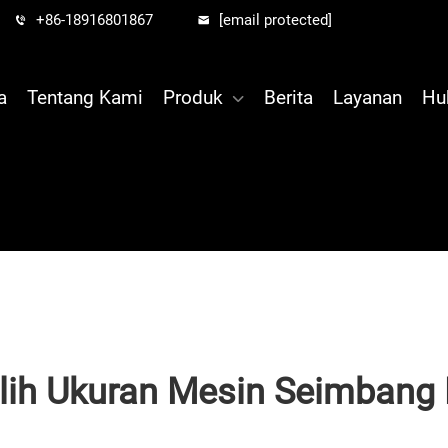
+86-18916801867
[email protected]
a
Tentang Kami
Produk
Berita
Layanan
Hu
ih Ukuran Mesin Seimbang 