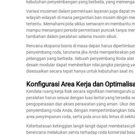
kebutuhan penyeimbangan yang berbeda, yang memengaruhi
Variasi musiman dalam permintaan layanan juga dapat m
wilayah-wilayah di mana pergantian ban musim dingin m
tertentu. Memahami pola siklus semacam ini membantu m
mampu menangani periode permintaan puncak tanpa meni
tambahan dalam peralatan selama musim sibuk.
Rencana ekspansi bisnis di masa depan harus dipertimb
penyeimbang roda, terutama jika Anda memperkirakan pe
pelanggan yang berbeda. Sebuah
penyeimbang Roda
ala
desain modular dapat memberikan nilai jangka panjang ya
disesuaikan secara tepat hanya untuk kebutuhan saat ini.
Konfigurasi Area Kerja dan Optimalisa
Kendala ruang kerja fisik secara signifikan memengaruhi 
peralatan harus sesuai dengan luas lantai yang tersedia
pengoperasian dan akses perawatan yang aman. Ukur deng
penyeimbang roda Anda, dengan mempertimbangkan tidak ha
area penyimpanan roda, serta pola arus lalu lintas di seki
Keterbatasan ketinggian langit-langit dapat membatasi pi
berencana melakukan servis terhadap roda komersial bes