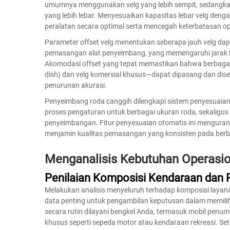
umumnya menggunakan velg yang lebih sempit, sedangkan
yang lebih lebar. Menyesuaikan kapasitas lebar velg de
peralatan secara optimal serta mencegah keterbatasan op
Parameter offset velg menentukan seberapa jauh velg dap
pemasangan alat penyeimbang, yang memengaruhi jarak b
Akomodasi offset yang tepat memastikan bahwa berbagai
dish) dan velg komersial khusus—dapat dipasang dan di
penurunan akurasi.
Penyeimbang roda canggih dilengkapi sistem penyesuaia
proses pengaturan untuk berbagai ukuran roda, sekaligus
penyeimbangan. Fitur penyesuaian otomatis ini mengurang
menjamin kualitas pemasangan yang konsisten pada berba
Menganalisis Kebutuhan Operasi
Penilaian Komposisi Kendaraan dan 
Melakukan analisis menyeluruh terhadap komposisi layan
data penting untuk pengambilan keputusan dalam memilih
secara rutin dilayani bengkel Anda, termasuk mobil penump
khusus seperti sepeda motor atau kendaraan rekreasi. Set