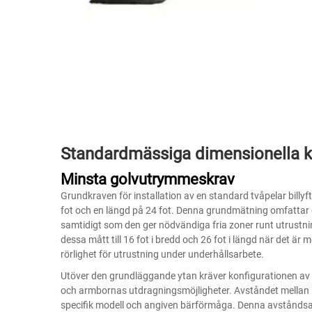
Standardmässiga dimensionella kra
Minsta golvutrymmeskrav
Grundkraven för installation av en standard tvåpelar bill
fot och en längd på 24 fot. Denna grundmätning omfattar d
samtidigt som den ger nödvändiga fria zoner runt utrustni
dessa mått till 16 fot i bredd och 26 fot i längd när det är
rörlighet för utrustning under underhållsarbete.
Utöver den grundläggande ytan kräver konfigurationen av e
och armbornas utdragningsmöjligheter. Avståndet mellan ly
specifik modell och angiven bärförmåga. Denna avståndsan