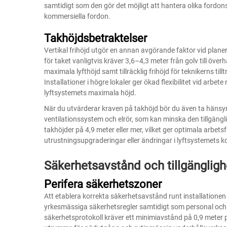
samtidigt som den gör det möjligt att hantera olika fordonsto
kommersiella fordon.
Takhöjdsbetraktelser
Vertikal frihöjd utgör en annan avgörande faktor vid planer
för taket vanligtvis kräver 3,6–4,3 meter från golv till ö
maximala lyfthöjd samt tillräcklig frihöjd för teknikerns ti
Installationer i högre lokaler ger ökad flexibilitet vid arbe
lyftsystemets maximala höjd.
När du utvärderar kraven på takhöjd bör du även ta hänsyn
ventilationssystem och elrör, som kan minska den tillgängli
takhöjder på 4,9 meter eller mer, vilket ger optimala arbet
utrustningsupgraderingar eller ändringar i lyftsystemets k
Säkerhetsavstånd och tillgängligh
Perifera säkerhetszoner
Att etablera korrekta säkerhetsavstånd runt installationen a
yrkesmässiga säkerhetsregler samtidigt som personal och 
säkerhetsprotokoll kräver ett minimiavstånd på 0,9 meter på 