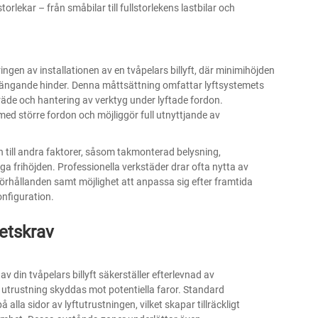
rlekar – från småbilar till fullstorlekens lastbilar och
ingen av installationen av en tvåpelars billyft, där minimihöjden
verhängande hinder. Denna måttsättning omfattar lyftsystemets
llträde och hantering av verktyg under lyftade fordon.
te med större fordon och möjliggör full utnyttjande av
 till andra faktorer, såsom takmonterad belysning,
ga frihöjden. Professionella verkstäder drar ofta nytta av
sförhållanden samt möjlighet att anpassa sig efter framtida
onfiguration.
etskrav
v din tvåpelars billyft säkerställer efterlevnad av
utrustning skyddas mot potentiella faror. Standard
alla sidor av lyftutrustningen, vilket skapar tillräckligt