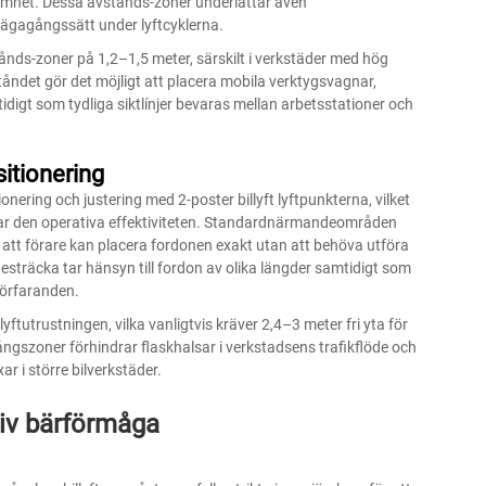
mhet. Dessa avstånds-zoner underlättar även
lvägagångssätt under lyftcyklerna.
ånds-zoner på 1,2–1,5 meter, särskilt i verkstäder med hög
ståndet gör det möjligt att placera mobila verktygsvagnar,
idigt som tydliga siktlínjer bevaras mellan arbetsstationer och
itionering
onering och justering med
2-poster billyft
lyftpunkterna, vilket
trar den operativa effektiviteten. Standardnärmandeområden
å att förare kan placera fordonen exakt utan att behöva utföra
räcka tar hänsyn till fordon av olika längder samtidigt som
förfaranden.
tutrustningen, vilka vanligtvis kräver 2,4–3 meter fri yta för
ngszoner förhindrar flaskhalsar i verkstadsens trafikflöde och
r i större bilverkstäder.
tiv bärförmåga