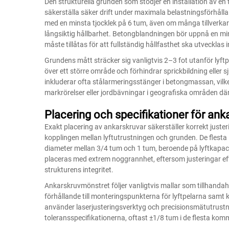
Den strukturella grunden som stödjer en installation av en t
säkerställa säker drift under maximala belastningsförhåll
med en minsta tjocklek på 6 tum, även om många tillverka
långsiktig hållbarhet. Betongblandningen bör uppnå en min
måste tillåtas för att fullständig hållfasthet ska utvecklas 
Grundens mått sträcker sig vanligtvis 2–3 fot utanför lyftpel
över ett större område och förhindrar sprickbildning eller s
inkluderar ofta stålarmeringsstänger i betongmassan, vilket
markrörelser eller jordbävningar i geografiska områden där
Placering och specifikationer för ank
Exakt placering av ankarskruvar säkerställer korrekt juster
kopplingen mellan lyftutrustningen och grunden. De flesta
diameter mellan 3/4 tum och 1 tum, beroende på lyftkapaci
placeras med extrem noggrannhet, eftersom justeringar eft
strukturens integritet.
Ankarskruvmönstret följer vanligtvis mallar som tillhandahåll
förhållande till monteringspunkterna för lyftpelarna samt k
använder laserjusteringsverktyg och precisionsmätutrustn
toleransspecifikationerna, oftast ±1/8 tum i de flesta komm