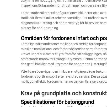
utrymme för nödutgång och rutinmässig underhållsverksa
inspektionsförfaranden för utrustningen och ger säkra til
Förbättrade säkerhetskonfigurationer inkluderar ofta avst
trafik där flera tekniker arbetar samtidigt. Det utökade av
diagnostikutrustning och andra verktyg för bilservice, samt
platser för nödutrustning.
Områden för fordonens infart och pos
Lämpliga närmandezoner möjliggör en smidig fordonpositi
minskar installations- och förberedelsetiden samt förbät
kräver ungefär 6 meter fri yta framför lyftanläggningen, s
omfattande manövrer i trånga utrymmen. Denna närmandest
den ger tillräckligt med utrymme för noggranna justerings
Ytterligare överväganden inkluderar utgångsvägar bakom lyf
fordonens borttransport efter avslutad service. Dessa utgå
möjliggör effektiv fordonshantering genom flera serviceboxa
Krav på grundplatta och konstruk
Specifikationer för betonggrund