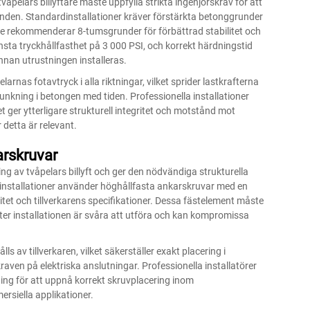
våpelars billyftare måste uppfylla strikta ingenjörskrav för att
anden. Standardinstallationer kräver förstärkta betonggrunder
re rekommenderar 8-tumsgrunder för förbättrad stabilitet och
sta tryckhållfasthet på 3 000 PSI, och korrekt härdningstid
innan utrustningen installeras.
arnas fotavtryck i alla riktningar, vilket sprider lastkrafterna
junkning i betongen med tiden. Professionella installationer
 ger ytterligare strukturell integritet och motstånd mot
 detta är relevant.
arskruvar
ing av tvåpelars billyft och ger den nödvändiga strukturella
 installationer använder höghållfasta ankarskruvar med en
tet och tillverkarens specifikationer. Dessa fästelement måste
er installationen är svåra att utföra och kan kompromissa
s av tillverkaren, vilket säkerställer exakt placering i
raven på elektriska anslutningar. Professionella installatörer
ing för att uppnå korrekt skruvplacering inom
ersiella applikationer.