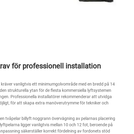
v för professionell installation
yft kräver vanligtvis ett minimumgolvområde med en bredd på 14
en strukturella ytan för de flesta kommersiella lyftsystemen
ngen. Professionella installatörer rekommenderar att utvidga
 möjligt, för att skapa extra manöverutrymme för tekniker och
n tvåpelar billyft noggrann övervägning av pelarnas placering
ftpelarna ligger vanligtvis mellan 10 och 12 fot, beroende på
passning säkerställer korrekt fördelning av fordonets stöd