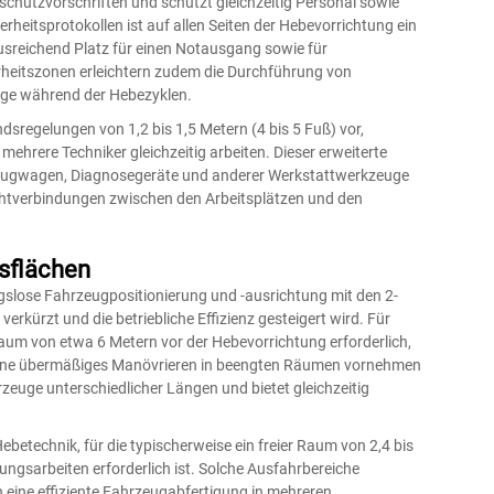
sschutzvorschriften und schützt gleichzeitig Personal sowie
eitsprotokollen ist auf allen Seiten der Hebevorrichtung ein
usreichend Platz für einen Notausgang sowie für
rheitszonen erleichtern zudem die Durchführung von
ege während der Hebezyklen.
dsregelungen von 1,2 bis 1,5 Metern (4 bis 5 Fuß) vor,
mehrere Techniker gleichzeitig arbeiten. Dieser erweiterte
zeugwagen, Diagnosegeräte und anderer Werkstattwerkzeuge
ichtverbindungen zwischen den Arbeitsplätzen und den
gsflächen
slose Fahrzeugpositionierung und -ausrichtung mit den
2-
erkürzt und die betriebliche Effizienz gesteigert wird. Für
Raum von etwa 6 Metern vor der Hebevorrichtung erforderlich,
 ohne übermäßiges Manövrieren in beengten Räumen vornehmen
euge unterschiedlicher Längen und bietet gleichzeitig
betechnik, für die typischerweise ein freier Raum von 2,4 bis
gsarbeiten erforderlich ist. Solche Ausfahrbereiche
eine effiziente Fahrzeugabfertigung in mehreren