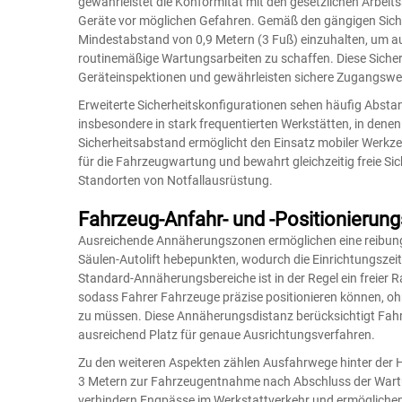
gewährleistet die Konformität mit den gesetzlichen Arbeit
Geräte vor möglichen Gefahren. Gemäß den gängigen Sicherh
Mindestabstand von 0,9 Metern (3 Fuß) einzuhalten, um a
routinemäßige Wartungsarbeiten zu schaffen. Diese Siche
Geräteinspektionen und gewährleisten sichere Zugangsw
Erweiterte Sicherheitskonfigurationen sehen häufig Abstan
insbesondere in stark frequentierten Werkstätten, in denen 
Sicherheitsabstand ermöglicht den Einsatz mobiler Werk
für die Fahrzeugwartung und bewahrt gleichzeitig freie S
Standorten von Notfallausrüstung.
Fahrzeug-Anfahr- und -Positionierun
Ausreichende Annäherungszonen ermöglichen eine reibung
Säulen-Autolift
hebepunkten, wodurch die Einrichtungszeit v
Standard-Annäherungsbereiche ist in der Regel ein freier 
sodass Fahrer Fahrzeuge präzise positionieren können,
zu müssen. Diese Annäherungsdistanz berücksichtigt Fahrz
ausreichend Platz für genaue Ausrichtungsverfahren.
Zu den weiteren Aspekten zählen Ausfahrwege hinter der He
3 Metern zur Fahrzeugentnahme nach Abschluss der Wartun
verhindern Engpässe im Werkstattverkehr und ermöglichen 