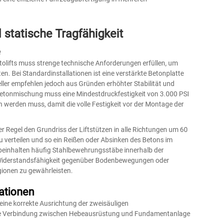
statische Tragfähigkeit
e
Autolifts muss strenge technische Anforderungen erfüllen, um
en. Bei Standardinstallationen ist eine verstärkte Betonplatte
teller empfehlen jedoch aus Gründen erhöhter Stabilität und
e Betonmischung muss eine Mindestdruckfestigkeit von 3.000 PSI
n werden muss, damit die volle Festigkeit vor der Montage der
 Regel den Grundriss der Liftstützen in alle Richtungen um 60
u verteilen und so ein Reißen oder Absinken des Betons im
n beinhalten häufig Stahlbewehrungsstäbe innerhalb der
ie Widerstandsfähigkeit gegenüber Bodenbewegungen oder
gionen zu gewährleisten.
ationen
 eine korrekte Ausrichtung der zweisäuligen
relle Verbindung zwischen Hebeausrüstung und Fundamentanlage