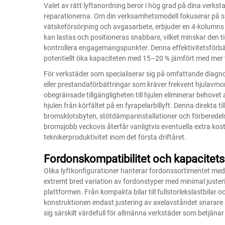
Valet av rätt lyftanordning beror i hög grad på dina verks
reparationerna. Om din verksamhetsmodell fokuserar på sna
vätskeförsörjning och avgasarbete, erbjuder en 4-kolumns b
kan lastas och positioneras snabbare, vilket minskar den t
kontrollera engagemangspunkter. Denna effektivitetsförbä
potentiellt öka kapaciteten med 15–20 % jämfört med mer
För verkstäder som specialiserar sig på omfattande diag
eller prestandaförbättringar som kräver frekvent hjulavmon
obegränsade tillgängligheten till hjulen eliminerar behovet 
hjulen från körfältet på en fyrapelarbillyft. Denna direkta ti
bromsklotsbyten, stötdämparinstallationer och förberedelse 
bromsjobb veckovis återfår vanligtvis eventuella extra kost
teknikerproduktivitet inom det första driftåret.
Fordonskompatibilitet och kapacite
Olika lyftkonfigurationer hanterar fordonssortimentet med o
extremt bred variation av fordonstyper med minimal juster
plattformen. Från kompakta bilar till fullstorlekslastbilar o
konstruktionen endast justering av axelavståndet snarare 
sig särskilt värdefull för allmänna verkstäder som betjän