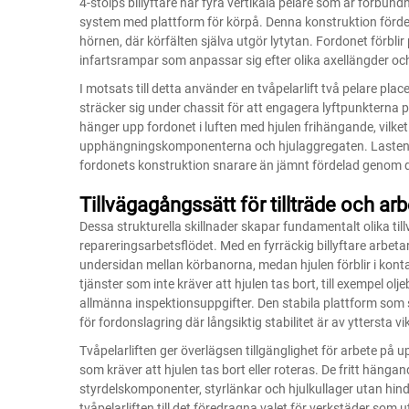
4-stolps billyftare har fyra vertikala pelare som är förbund
system med plattform för körpå. Denna konstruktion fördel
hörnen, där körfälten själva utgör lytytan. Fordonet förblir
infartsrampar som anpassar sig efter olika axellängder oc
I motsats till detta använder en tvåpelarlift två pelare p
sträcker sig under chassit för att engagera lyftpunkterna
hänger upp fordonet i luften med hjulen frihängande, vilket 
upphängningskomponenterna och hjulaggregaten. Lasten är
fordonets konstruktion snarare än jämnt fördelad genom d
Tillvägagångssätt för tillträde och a
Dessa strukturella skillnader skapar fundamentalt olika til
repareringsarbetsflödet. Med en fyrräckig billyftare arbetar 
undersidan mellan körbanorna, medan hjulen förblir i konta
tjänster som inte kräver att hjulen tas bort, till exempel o
allmänna inspektionsuppgifter. Den stabila plattform som 
för fordonslagring där långsiktig stabilitet är av yttersta vik
Tvåpelarliften ger överlägsen tillgänglighet för arbete på
som kräver att hjulen tas bort eller roteras. De fritt hänga
styrdelskomponenter, styrlänkar och hjulkullager utan hind
tvåpelarliften till det föredragna valet för verkstäder som