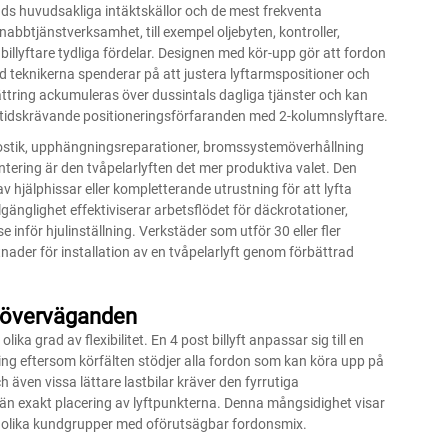
tads huvudsakliga intäktskällor och de mest frekventa
bbtjänstverksamhet, till exempel oljebyten, kontroller,
illyftare tydliga fördelar. Designen med kör-upp gör att fordon
id teknikerna spenderar på att justera lyftarmspositioner och
ttring ackumuleras över dussintals dagliga tjänster och kan
 tidskrävande positioneringsförfaranden med 2-kolumnslyftare.
nostik, upphängningsreparationer, bromssystemöverhållning
tering är den tvåpelarlyften det mer produktiva valet. Den
av hjälphissar eller kompletterande utrustning för att lyfta
llgänglighet effektiviserar arbetsflödet för däckrotationer,
inför hjulinställning. Verkstäder som utför 30 eller fler
nader för installation av en tvåpelarlyft genom förbättrad
tsöverväganden
lika grad av flexibilitet. En
4 post billyft
anpassar sig till en
ing eftersom körfälten stödjer alla fordon som kan köra upp på
ch även vissa lättare lastbilar kräver den fyrrutiga
än exakt placering av lyftpunkterna. Denna mångsidighet visar
ar olika kundgrupper med oförutsägbar fordonsmix.