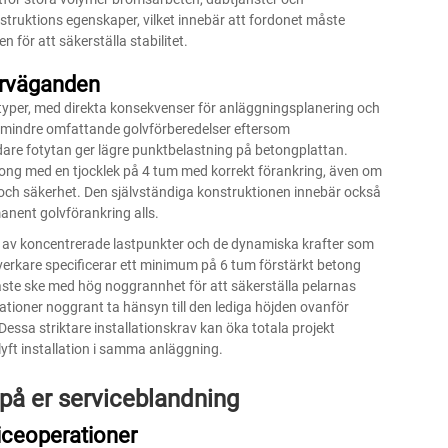
truktions egenskaper, vilket innebär att fordonet måste
för att säkerställa stabilitet.
erväganden
yfttyper, med direkta konsekvenser för anläggningsplanering och
vis mindre omfattande golvförberedelser eftersom
dare fotytan ger lägre punktbelastning på betongplattan.
ong med en tjocklek på 4 tum med korrekt förankring, även om
itet och säkerhet. Den självständiga konstruktionen innebär också
manent golvförankring alls.
nd av koncentrerade lastpunkter och de dynamiska krafter som
lverkare specificerar ett minimum på 6 tum förstärkt betong
åste ske med hög noggrannhet för att säkerställa pelarnas
lationer noggrant ta hänsyn till den lediga höjden ovanför
Dessa striktare installationskrav kan öka totala projekt
lyft
installation i samma anläggning.
på er serviceblandning
viceoperationer