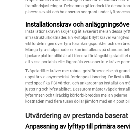
framändsjusteringar. Detsamma gäller dock för denna kons
placeras exakt och balanseras noggrant under lyftprocessen 
Installationskrav och anläggningsöv
Installationskraven skiljer sig åt avsevärt mellan dessa l
infrastrukturkostnader. En 4-stolps billyft kräver vanligt
viktfördelningen över fyra förankringspunkter och den bre
Många fyra-stolpsmodeller kan installeras på standardbet
tjockare plattor alltid är att föredra för långsiktig stabil
att vissa portabla eller lågprofila versioner inte kräver per
Tvåpelarlifter kräver mer robust golvförberedelse på gru
uppstår vid asymmetrisk fordonpositionering. De flesta til
med specifika PSI-värden, och ankardornas installation m
justering och lyftstabilitet. Dessutom måste tvåpelarinstal
lyftarmsen och tillräcklig körförbi-bredden mellan pelarna. 
kostnaden med flera tusen dollar jämfört med en
4 post bil
Utvärdering av prestanda baserat 
Anpassning av lyfttyp till primära ser