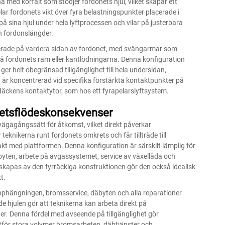
na med körfält som stödjer fordonets hjul, vilket skapar ett
ar fordonets vikt över fyra belastningspunkter placerade i
 på sina hjul under hela lyftprocessen och vilar på justerbara
h fordonslängder.
lacerade på vardera sidan av fordonet, med svängarmar som
 på fordonets ram eller kantlödningarna. Denna konfiguration
ger helt obegränsad tillgänglighet till hela undersidan,
 koncentrerad vid specifika förstärkta kontaktpunkter på
äckens kontaktytor, som hos ett fyrapelarslyftsystem.
rbetsflödeskonsekvenser
lvägagångssätt för åtkomst, vilket direkt påverkar
teknikerna runt fordonets omkrets och får tillträde till
kt med plattformen. Denna konfiguration är särskilt lämplig för
ljebyten, arbete på avgassystemet, service av växellåda och
skapas av den fyrräckiga konstruktionen gör den också idealisk
t.
 upphängningen, bromsservice, däbyten och alla reparationer
nde hjulen gör att teknikerna kan arbeta direkt på
er. Denna fördel med avseende på tillgänglighet gör
 utför stora volymer bromsarbeten, däbtjänster och