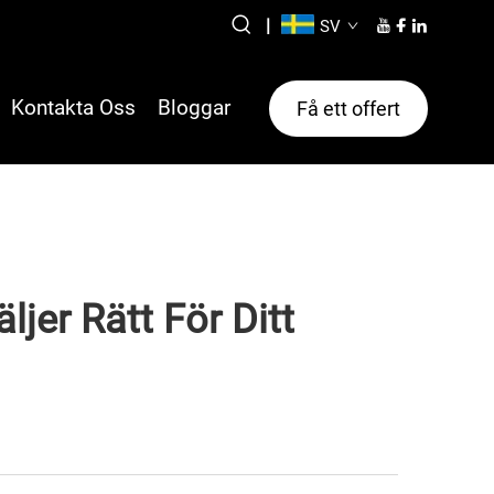
|
SV
Kontakta Oss
Bloggar
Få ett offert
ljer Rätt För Ditt