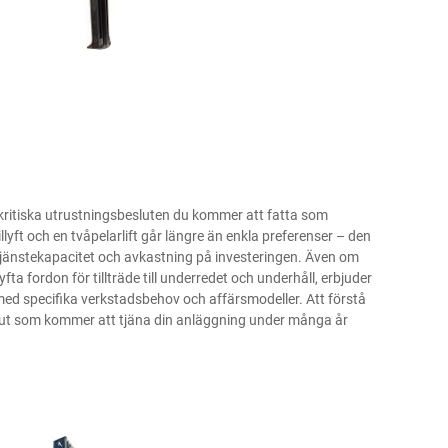
est kritiska utrustningsbesluten du kommer att fatta som
llyft
och en tvåpelarlift går längre än enkla preferenser – den
 tjänstekapacitet och avkastning på investeringen. Även om
a fordon för tillträde till underredet och underhåll, erbjuder
med specifika verkstadsbehov och affärsmodeller. Att förstå
slut som kommer att tjäna din anläggning under många år