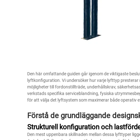
Den här omfattande guiden går igenom de viktigaste beslu
lyftkonfiguration. Vi undersöker hur varje lyfttyp prester
möjligheter till fordonstillträde, underhållskrav, säkerhe
verkstads specifika serviceblandning, fysiska utrymmesbeg
för att välja det lyftsystem som maximerar både operativ 
Förstå de grundläggande designsk
Strukturell konfiguration och lastförd
Den mest uppenbara skillnaden mellan dessa lyfttyper ligger