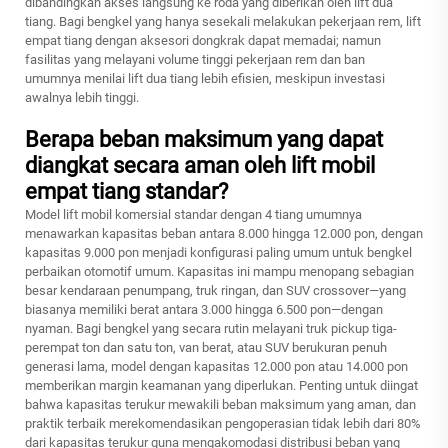
dibandingkan akses langsung ke roda yang diberikan oleh lift dua
tiang. Bagi bengkel yang hanya sesekali melakukan pekerjaan rem, lift
empat tiang dengan aksesori dongkrak dapat memadai; namun
fasilitas yang melayani volume tinggi pekerjaan rem dan ban
umumnya menilai lift dua tiang lebih efisien, meskipun investasi
awalnya lebih tinggi.
Berapa beban maksimum yang dapat
diangkat secara aman oleh lift mobil
empat tiang standar?
Model lift mobil komersial standar dengan 4 tiang umumnya
menawarkan kapasitas beban antara 8.000 hingga 12.000 pon, dengan
kapasitas 9.000 pon menjadi konfigurasi paling umum untuk bengkel
perbaikan otomotif umum. Kapasitas ini mampu menopang sebagian
besar kendaraan penumpang, truk ringan, dan SUV crossover—yang
biasanya memiliki berat antara 3.000 hingga 6.500 pon—dengan
nyaman. Bagi bengkel yang secara rutin melayani truk pickup tiga-
perempat ton dan satu ton, van berat, atau SUV berukuran penuh
generasi lama, model dengan kapasitas 12.000 pon atau 14.000 pon
memberikan margin keamanan yang diperlukan. Penting untuk diingat
bahwa kapasitas terukur mewakili beban maksimum yang aman, dan
praktik terbaik merekomendasikan pengoperasian tidak lebih dari 80%
dari kapasitas terukur guna mengakomodasi distribusi beban yang