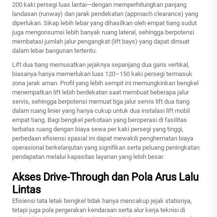
200 kaki persegi luas lantai—dengan memperhitungkan panjang
landasan (runway) dan jarak pendekatan (approach clearance) yang
diperlukan. Sikap lebih lebar yang dihasilkan oleh empat tiang sudut
juga mengonsumsi lebih banyak ruang lateral, sehingga berpotensi
membatasi jumlah jalur pengangkat (lift bays) yang dapat dimuat
dalam lebar bangunan tertentu.
Lift dua tiang memusatkan jejaknya sepanjang dua garis vertikal,
biasanya hanya memerlukan luas 120–150 kaki persegi termasuk
zona jarak aman. Profil yang lebih sempit ini memungkinkan bengkel
menempatkan lift lebih berdekatan saat membuat beberapa jalur
servis, sehingga berpotensi memuat tiga jalur servis lift dua tiang
dalam ruang linier yang hanya cukup untuk dua instalasi lift mobil
empat tiang. Bagi bengkel perkotaan yang beroperasi di fasilitas
terbatas ruang dengan biaya sewa per kaki persegi yang tinggi,
perbedaan efisiensi spasial ini dapat mewakili penghematan biaya
operasional berkelanjutan yang signifikan serta peluang peningkatan
pendapatan melalui kapasitas layanan yang lebih besar.
Akses Drive-Through dan Pola Arus Lalu
Lintas
Efisiensi tata letak bengkel tidak hanya mencakup jejak statisnya,
tetapi juga pola pergerakan kendaraan serta alur kerja teknisi di