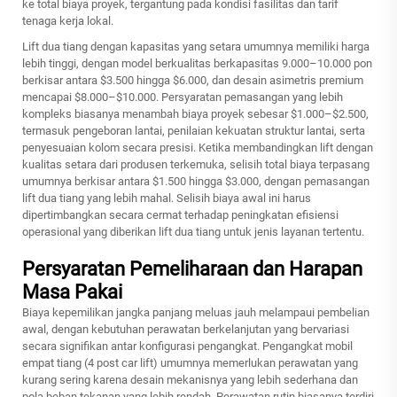
ke total biaya proyek, tergantung pada kondisi fasilitas dan tarif
tenaga kerja lokal.
Lift dua tiang dengan kapasitas yang setara umumnya memiliki harga
lebih tinggi, dengan model berkualitas berkapasitas 9.000–10.000 pon
berkisar antara $3.500 hingga $6.000, dan desain asimetris premium
mencapai $8.000–$10.000. Persyaratan pemasangan yang lebih
kompleks biasanya menambah biaya proyek sebesar $1.000–$2.500,
termasuk pengeboran lantai, penilaian kekuatan struktur lantai, serta
penyesuaian kolom secara presisi. Ketika membandingkan lift dengan
kualitas setara dari produsen terkemuka, selisih total biaya terpasang
umumnya berkisar antara $1.500 hingga $3.000, dengan pemasangan
lift dua tiang yang lebih mahal. Selisih biaya awal ini harus
dipertimbangkan secara cermat terhadap peningkatan efisiensi
operasional yang diberikan lift dua tiang untuk jenis layanan tertentu.
Persyaratan Pemeliharaan dan Harapan
Masa Pakai
Biaya kepemilikan jangka panjang meluas jauh melampaui pembelian
awal, dengan kebutuhan perawatan berkelanjutan yang bervariasi
secara signifikan antar konfigurasi pengangkat. Pengangkat mobil
empat tiang (4 post car lift) umumnya memerlukan perawatan yang
kurang sering karena desain mekanisnya yang lebih sederhana dan
pola beban tekanan yang lebih rendah. Perawatan rutin biasanya terdiri