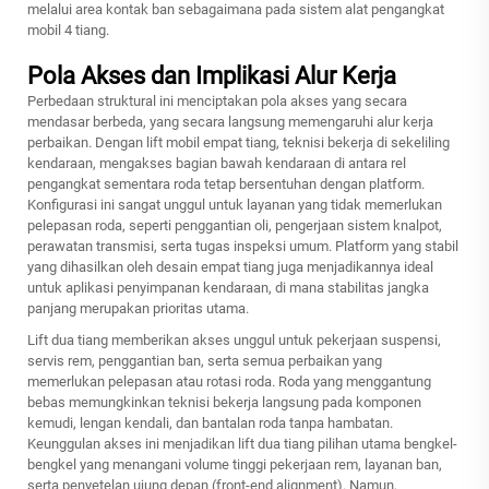
melalui area kontak ban sebagaimana pada sistem alat pengangkat
mobil 4 tiang.
Pola Akses dan Implikasi Alur Kerja
Perbedaan struktural ini menciptakan pola akses yang secara
mendasar berbeda, yang secara langsung memengaruhi alur kerja
perbaikan. Dengan lift mobil empat tiang, teknisi bekerja di sekeliling
kendaraan, mengakses bagian bawah kendaraan di antara rel
pengangkat sementara roda tetap bersentuhan dengan platform.
Konfigurasi ini sangat unggul untuk layanan yang tidak memerlukan
pelepasan roda, seperti penggantian oli, pengerjaan sistem knalpot,
perawatan transmisi, serta tugas inspeksi umum. Platform yang stabil
yang dihasilkan oleh desain empat tiang juga menjadikannya ideal
untuk aplikasi penyimpanan kendaraan, di mana stabilitas jangka
panjang merupakan prioritas utama.
Lift dua tiang memberikan akses unggul untuk pekerjaan suspensi,
servis rem, penggantian ban, serta semua perbaikan yang
memerlukan pelepasan atau rotasi roda. Roda yang menggantung
bebas memungkinkan teknisi bekerja langsung pada komponen
kemudi, lengan kendali, dan bantalan roda tanpa hambatan.
Keunggulan akses ini menjadikan lift dua tiang pilihan utama bengkel-
bengkel yang menangani volume tinggi pekerjaan rem, layanan ban,
serta penyetelan ujung depan (front-end alignment). Namun,