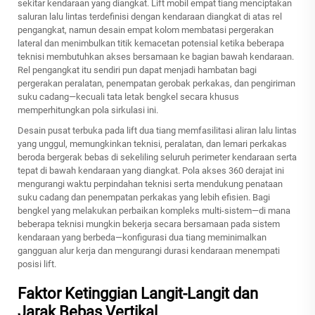
sekitar kendaraan yang diangkat. Lift mobil empat tiang menciptakan
saluran lalu lintas terdefinisi dengan kendaraan diangkat di atas rel
pengangkat, namun desain empat kolom membatasi pergerakan
lateral dan menimbulkan titik kemacetan potensial ketika beberapa
teknisi membutuhkan akses bersamaan ke bagian bawah kendaraan.
Rel pengangkat itu sendiri pun dapat menjadi hambatan bagi
pergerakan peralatan, penempatan gerobak perkakas, dan pengiriman
suku cadang—kecuali tata letak bengkel secara khusus
memperhitungkan pola sirkulasi ini.
Desain pusat terbuka pada lift dua tiang memfasilitasi aliran lalu lintas
yang unggul, memungkinkan teknisi, peralatan, dan lemari perkakas
beroda bergerak bebas di sekeliling seluruh perimeter kendaraan serta
tepat di bawah kendaraan yang diangkat. Pola akses 360 derajat ini
mengurangi waktu perpindahan teknisi serta mendukung penataan
suku cadang dan penempatan perkakas yang lebih efisien. Bagi
bengkel yang melakukan perbaikan kompleks multi-sistem—di mana
beberapa teknisi mungkin bekerja secara bersamaan pada sistem
kendaraan yang berbeda—konfigurasi dua tiang meminimalkan
gangguan alur kerja dan mengurangi durasi kendaraan menempati
posisi lift.
Faktor Ketinggian Langit-Langit dan
Jarak Bebas Vertikal