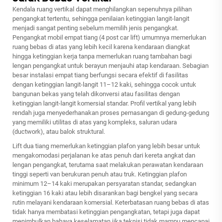
Kendala ruang vertikal dapat menghilangkan sepenuhnya pilihan
pengangkat tertentu, sehingga penilaian ketinggian langit-langit
menjadi sangat penting sebelum memilih jenis pengangkat.
Pengangkat mobil empat tiang (4 post car lift) umumnya memerlukan
ruang bebas di atas yang lebih kecil karena kendaraan diangkat
hingga ketinggian kerja tanpa memerlukan ruang tambahan bagi
lengan pengangkat untuk berayun menjauhi atap kendaraan. Sebagian
besar instalasi empat tiang berfungsi secara efektif di fasilitas
dengan ketinggian langit-langit 11–12 kaki, sehingga cocok untuk
bangunan bekas yang telah dikonversi atau fasilitas dengan
ketinggian langit-langit komersial standar. Profil vertikal yang lebih
rendah juga menyederhanakan proses pemasangan di gedung-gedung
yang memiliki utilitas di atas yang kompleks, saluran udara
(ductwork), atau balok struktural.
Lift dua tiang memerlukan ketinggian plafon yang lebih besar untuk
mengakomodasi perjalanan ke atas penuh dari kereta angkat dan
lengan pengangkat, terutama saat melakukan perawatan kendaraan
tinggi seperti van berukuran penuh atau truk. Ketinggian plafon
minimum 12–14 kaki merupakan persyaratan standar, sedangkan
ketinggian 16 kaki atau lebih disarankan bagi bengkel yang secara
rutin melayani kendaraan komersial. Keterbatasan ruang bebas di atas
tidak hanya membatasi ketinggian pengangkatan, tetapi juga dapat
menimbulkan bahaya keselamatan jika teknisi tidak mampu mencapai