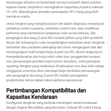
Keuntungan efisiensi ini bertambah secara kumulatif dalam puluhan
layanan harian, berpotensi meningkatkan kapasitas produksi sebesar
15–20% dibandingkan prosedur penempatan lift 2 tiang yang lebih
memakan waktu.
Untuk bengkel yang mengkhususkan diri dalam diagnosis menyeluruh,
perbaikan sistem suspensi, perbaikan sistem rem, atau modifikasi
performa yang memerlukan pelepasan roda secara berkala, alat
pengangkat dua tiang (2-post lift) menjadi pilihan yang lebih produktif.
Akses tak terhalang ke roda menghilangkan kebutuhan akan dongkrak
tambahan atau peralatan pelengkap lain untuk mengangkat roda dari
rel pengangkat mobil empat tiang (4-post car lift). Akses langsung ini
menyederhanakan alur kerja untuk rotasi ban, penggantian kampas
rem, pemasangan peredam kejut (shock absorber), serta persiapan
spooring. Bengkel yang melakukan 30 pekerjaan rem atau lebih setiap
minggunya umumnya akan menutupi biaya tambahan pemasangan
alat pengangkat dua tiang (2-post lift) melalui peningkatan
produktivitas teknisi dalam tahun pertama operasional.
Pertimbangan Kompatibilitas dan
Kapasitas Kendaraan
Konfigurasi dongkrak yang berbeda menangani variasi kendaraan
dengan tingkat fleksibilitas yang bervariasi. Sebuah
lift mobil 4 tiang