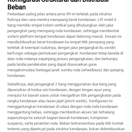
Beban
Perbedaan paling jelas antara jenis lift ini terletak pada struktur
fisiknya dan cara mereka menopang berat kendaraan. Lift mobil 4
tiang memiliki empat kolom vertikal yang dihubungkan oleh jalur
pengangkat yang menopang roda kendaraan, sehingga membentuk
sistem platform tempat kendaraan dapat didorong masuk. Desain ini
mendistribusikan berat kendaraan ke empat titik penopang yang
terletak di keempat sudutnya, dengan jalur pengangkat itu sendiri
berfungsi sebagai permukaan pengangkat. Kendaraan tetap berada di
atas roda-rodanya sepanjang proses pengangkatan, dan bertumpu
pada landai pendekatan yang dapat disesuaikan guna
mengakomodasi berbagai jarak sumbu roda (wheelbase) dan panjang
kendaraan.
Sebaliknya, alat pengangkat 2 tiang menggunakan dua tiang yang
diposisikan di kedua sisi kendaraan, dengan lengan ayun yang
menjulur ke bawah sasis untuk mengaitkan titik pengangkatan pada
rangka kendaraan atau lasan jepit (pinch welds). Konfigurasi ini
menggantungkan kendaraan di udara dengan roda-roda kendaraan
menggantung bebas, sehingga memberikan akses tak terhalang
sepenuhnya ke seluruh bagian bawah kendaraan, komponen
suspensi, serta perakitan roda. Beban terkonsentrasi pada titik kontak
tertentu yang diperkuat pada struktur kendaraan, bukan didistribusikan