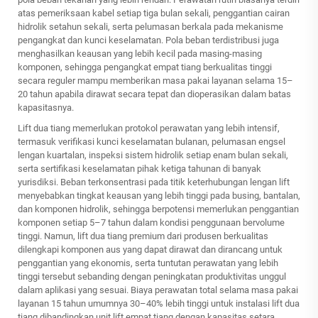
atas pemeriksaan kabel setiap tiga bulan sekali, penggantian cairan
hidrolik setahun sekali, serta pelumasan berkala pada mekanisme
pengangkat dan kunci keselamatan. Pola beban terdistribusi juga
menghasilkan keausan yang lebih kecil pada masing-masing
komponen, sehingga pengangkat empat tiang berkualitas tinggi
secara reguler mampu memberikan masa pakai layanan selama 15–
20 tahun apabila dirawat secara tepat dan dioperasikan dalam batas
kapasitasnya.
Lift dua tiang memerlukan protokol perawatan yang lebih intensif,
termasuk verifikasi kunci keselamatan bulanan, pelumasan engsel
lengan kuartalan, inspeksi sistem hidrolik setiap enam bulan sekali,
serta sertifikasi keselamatan pihak ketiga tahunan di banyak
yurisdiksi. Beban terkonsentrasi pada titik keterhubungan lengan lift
menyebabkan tingkat keausan yang lebih tinggi pada busing, bantalan,
dan komponen hidrolik, sehingga berpotensi memerlukan penggantian
komponen setiap 5–7 tahun dalam kondisi penggunaan bervolume
tinggi. Namun, lift dua tiang premium dari produsen berkualitas
dilengkapi komponen aus yang dapat dirawat dan dirancang untuk
penggantian yang ekonomis, serta tuntutan perawatan yang lebih
tinggi tersebut sebanding dengan peningkatan produktivitas unggul
dalam aplikasi yang sesuai. Biaya perawatan total selama masa pakai
layanan 15 tahun umumnya 30–40% lebih tinggi untuk instalasi lift dua
tiang dibandingkan unit lift empat tiang dengan kapasitas setara.