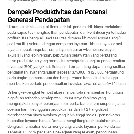
Dampak Produktivitas dan Potensi
Generasi Pendapatan
Ukuran akhir nilai angkat tidak terletak pada metrik biaya, melainkan
pada kapasitas menghasilkan pendapatan dan kontribusinya terhadap
profitabilitas bengkel. Bagi fasilitas di mana lift mobil empat tiang (4
post car lift) selaras dengan campuran layanan—khususnya operasi
layanan cepat, inspeksi, serta layanan cairan—kombinasi biaya
akuisisi yang lebih rendah, kebutuhan perawatan yang berkurang,
serta produktivitas yang memadai menciptakan tingkat pengembalian
investasi (ROI) yang kuat. Sebuah lift empat tiang dapat menghasilkan
pendapatan layanan tahunan sebesar $75.000–$125.000, tergantung
pada tingkat pemanfaatan dan harga tenaga kerja lokal, sehingga
memberikan periode pengembalian investasi awal selama 6–12 bulan.
Di bengkel-bengkel tempat akses tanpa roda memberikan kontribusi
signifikan terhadap pendapatan—khususnya fasilitas yang
mengerjakan banyak pekerjaan rem, perbaikan sistem suspensi, atau
operasi ban—keunggulan produktivitas dari lift 2 tiang dapat
membenarkan biaya awalnya yang lebih tinggi melalui peningkatan
kapasitas layanan harian. Dengan menghilangkan kebutuhan akan
dongkrak tambahan serta mengurangi waktu layanan per kendaraan
sebesar 15–25% pada jenis pekerjaan yang relevan, penggunaan