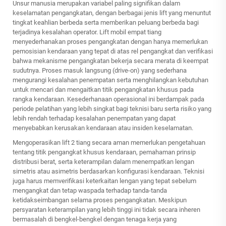
Unsur manusia merupakan variabel paling signifikan dalam
keselamatan pengangkatan, dengan berbagai jenis lift yang menuntut
tingkat keahlian berbeda serta memberikan peluang berbeda bagi
terjadinya kesalahan operator. Lift mobil empat tiang
menyederhanakan proses pengangkatan dengan hanya memerlukan
pemosisian kendaraan yang tepat di atas rel pengangkat dan verifikasi
bahwa mekanisme pengangkatan bekerja secara merata di keempat
sudutnya. Proses masuk langsung (drive-on) yang sederhana
mengurangi kesalahan penempatan serta menghilangkan kebutuhan
untuk mencari dan mengaitkan titik pengangkatan khusus pada
rangka kendaraan. Kesederhanaan operasional ini berdampak pada
periode pelatihan yang lebih singkat bagi teknisi baru serta risiko yang
lebih rendah terhadap kesalahan penempatan yang dapat
menyebabkan kerusakan kendaraan atau insiden keselamatan.
Mengoperasikan lift 2 tiang secara aman memerlukan pengetahuan
tentang titik pengangkat khusus kendaraan, pemahaman prinsip
distribusi berat, serta keterampilan dalam menempatkan lengan
simetris atau asimetris berdasarkan konfigurasi kendaraan. Teknisi
juga harus memverifikasi keterkaitan lengan yang tepat sebelum
mengangkat dan tetap waspada terhadap tanda-tanda
ketidakseimbangan selama proses pengangkatan. Meskipun
persyaratan keterampilan yang lebih tinggi ini tidak secara inheren
bermasalah di bengkel-bengkel dengan tenaga kerja yang