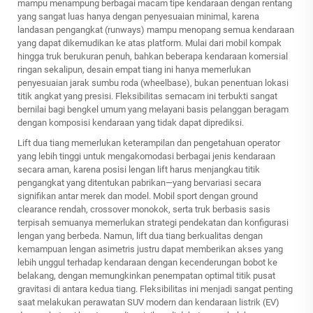
mampu menampung berbagai macam tipe kendaraan dengan rentang
yang sangat luas hanya dengan penyesuaian minimal, karena
landasan pengangkat (runways) mampu menopang semua kendaraan
yang dapat dikemudikan ke atas platform. Mulai dari mobil kompak
hingga truk berukuran penuh, bahkan beberapa kendaraan komersial
ringan sekalipun, desain empat tiang ini hanya memerlukan
penyesuaian jarak sumbu roda (wheelbase), bukan penentuan lokasi
titik angkat yang presisi. Fleksibilitas semacam ini terbukti sangat
bernilai bagi bengkel umum yang melayani basis pelanggan beragam
dengan komposisi kendaraan yang tidak dapat diprediksi.
Lift dua tiang memerlukan keterampilan dan pengetahuan operator
yang lebih tinggi untuk mengakomodasi berbagai jenis kendaraan
secara aman, karena posisi lengan lift harus menjangkau titik
pengangkat yang ditentukan pabrikan—yang bervariasi secara
signifikan antar merek dan model. Mobil sport dengan ground
clearance rendah, crossover monokok, serta truk berbasis sasis
terpisah semuanya memerlukan strategi pendekatan dan konfigurasi
lengan yang berbeda. Namun, lift dua tiang berkualitas dengan
kemampuan lengan asimetris justru dapat memberikan akses yang
lebih unggul terhadap kendaraan dengan kecenderungan bobot ke
belakang, dengan memungkinkan penempatan optimal titik pusat
gravitasi di antara kedua tiang. Fleksibilitas ini menjadi sangat penting
saat melakukan perawatan SUV modern dan kendaraan listrik (EV)