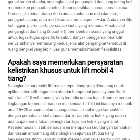
garasi rumah standar, sedangkan alat pengangkat dua tiang sering kali
memerlukan penguatan beton di luar spesifikasi garasi rumah biasa.
Namun, jika minat utama Anda adalah pekerjaan roda dan rem,
penggantian ban, atau modifikasi sistem suspensi—dan Anda memiliki
ketinggian plafon serta persiapan lantai yang memadai—maka alat
pengangkat dua tiang (2-post lift) memberikan akses yang unggul
untuk tugas-tugas spesifik tersebut. Banyak penggemar otomotif
serius akhirnya memasang kedua jenis alat pengangkat tersebut di
ruang bengkel yang lebih luas guna memaksimalkan fleksibilitas.
Apakah saya memerlukan persyaratan
kelistrikan khusus untuk lift mobil 4
tiang?
Sebagian besar model lift mobil empat tiang yang dirancang untuk
aplikasi otomotif ringan dan standar beroperasi pada layanan listrik
satu fasa 110 volt standar, yang tersedia secara luas di hampir semua
lingkungan komersial maupun residensial. Lift-lift ini biasanya menarik
arus 15–20 ampere selama pengoperasian, sehingga kompatibel
dengan pemutus sirkuit standar dan infrastruktur listrik yang sudah
ada tanpa memerlukan peningkatan layanan listrik yang mahal.
Kesederhanaan listrik semacam ini merupakan keuntungan tambahan
dari desain empat tiang dibandingkan sejumlah lift dua tiang
berkapasitas tinggi yang mungkin memerlukan layanan 220 volt untuk