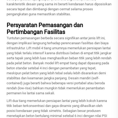
karakteristik desain yang sama ini berarti kendaraan harus diposisikan
secara tepat dan diimbangi dengan cermat selama proses
pengangkatan guna memastikan stabilitas.
Persyaratan Pemasangan dan
Pertimbangan Fasilitas
Tuntutan pemasangan berbeda secara signifikan antar jenis lift ini,
dengan implikasi langsung terhadap perencanaan fasilitas dan biaya
infrastruktur. Lift mobil 4 tiang umumnya memerlukan persiapan lantai
yang tidak terlalu intensif karena distribusi beban di empat titik jangkar
serta tapak yang lebih luas menghasilkan beban titik yang lebih rendah
pada pelat beton. Banyak model lift empat tiang dapat dipasang pada
beton standar setebal 4 inci dengan penambatan yang tepat,
meskipun pelat beton yang lebih tebal selalu lebih disarankan demi
stabilitas dan keamanan jangka panjang. Desain mandiri (self-
contained) juga berarti bahwa beberapa versi portabel atau beroda
rendah (low-rise) bahkan mungkin tidak memerlukan penambatan
permanen ke lantai sama sekali.
Lift dua tiang memerlukan persiapan lantai yang lebih kokoh karena
titik beban terkonsentrasi dan gaya dinamis yang dihasilkan oleh
posisi kendaraan yang tidak simetris. Sebagian besar produsen
menetapkan beton bertulang minimal setebal 6 inci dengan nilai PSI