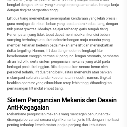
bengkel dengan teknisi yang kurang berpengalaman atau tenaga kerja
dengan tingkat pergantian tinggi.
Lift dua tiang memerlukan penempatan kendaraan yang lebih presisi
guna menjaga distribusi beban yang tepat antara kedua tiang, dengan
titik pusat gravitasi idealnya sejajar terhadap garis tengah tiang.
Penempatan yang tidak tepat dapat menimbulkan kondisi beban
samping berbahaya atau ketidakseimbangan maju-mundur yang
memberi tekanan berlebih pada mekanisme lift dan meningkatkan
risiko terguling. Namun, lift dua tiang modern dilengkapi fitur
keselamatan canggih, termasuk pengunci lengan otomatis, pembatas
aliran hidrolik, serta sistem penguncian mekanis yang aktif pada
berbagai posisi ketinggian. Bila dioperasikan secara benar oleh
personel terlatih, lift dua tiang berkualitas memenuhi atau bahkan
melampaui seluruh standar keselamatan industri; namun, tingkat
keahlian operator yang dibutuhkan tetap lebih tinggi dibandingkan
pemasangan lift mobil empat tiang.
Sistem Penguncian Mekanis dan Desain
Anti-Kegagalan
Mekanisme penguncian mekanis yang mencegah penurunan tak
disengaja bervariasi secara signifikan antar jenis lift, dengan implikasi
penting terhadap keselamatan jangka panjang dan kebutuhan