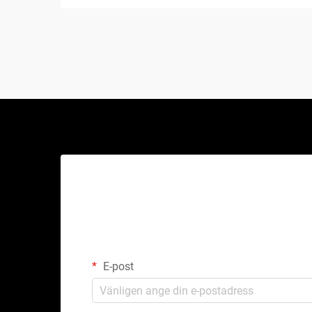
och kommersiella verkstäder världen
över. Till skillnad från traditionella
hydrauliska domkrafter eller saxlyft är
denna mekaniska under...
E-post