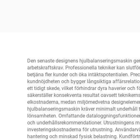
Den senaste designens hjulbalanseringsmaskin ger 
arbetskraftskrav. Professionella tekniker kan slutfö
betjäna fler kunder och öka intäktspotentialen. Prec
kundnöjdheten och bygger långsiktiga affärsrelatio
ett tidigt skede, vilket förhindrar dyra haverier 
säkerställer konsekventa resultat oavsett teknikerns
elkostnaderna, medan miljömedvetna designelement
hjulbalanseringsmaskin kräver minimalt underhåll t
lönsamheten. Omfattande dataloggningsfunktioner ger 
och underhållsrekommendationer. Utrustningens mång
investeringskostnaderna för utrustning. Användarvä
hantering och minskad fysisk belastning. Kundförtro