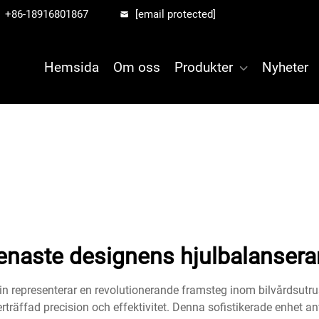
+86-18916801867
[email protected]
Hemsida
Om oss
Produkter
Nyheter
enaste designens hjulbalansera
 representerar en revolutionerande framsteg inom bilvårdsutr
verträffad precision och effektivitet. Denna sofistikerade enhet 