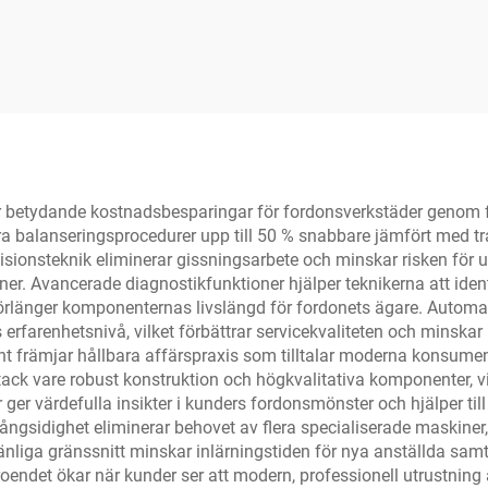
betydande kostnadsbesparingar för fordonsverkstäder genom fö
ra balanseringsprocedurer upp till 50 % snabbare jämfört med trad
isionsteknik eliminerar gissningsarbete och minskar risken för u
ner. Avancerade diagnostikfunktioner hjälper teknikerna att iden
och förlänger komponenternas livslängd för fordonets ägare. Aut
 erfarenhetsnivå, vilket förbättrar servicekvaliteten och minskar
 främjar hållbara affärspraxis som tilltalar moderna konsumen
ack vare robust konstruktion och högkvalitativa komponenter, v
värdefulla insikter i kunders fordonsmönster och hjälper till att
sidighet eliminerar behovet av flera specialiserade maskiner, 
nliga gränssnitt minskar inlärningstiden för nya anställda sam
endet ökar när kunder ser att modern, professionell utrustning a