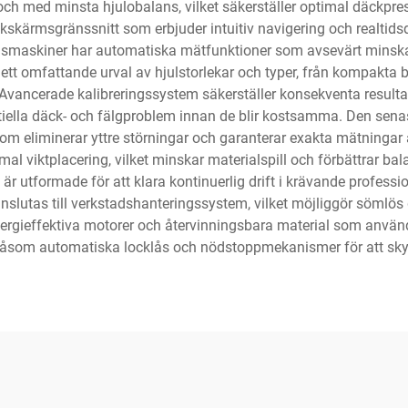
 och med minsta hjulobalans, vilket säkerställer optimal däckp
ärmsgränssnitt som erbjuder intuitiv navigering och realtidsdiag
gsmaskiner har automatiska mätfunktioner som avsevärt minskar 
t omfattande urval av hjulstorlekar och typer, från kompakta bilhj
. Avancerade kalibreringssystem säkerställer konsekventa result
otentiella däck- och fälgproblem innan de blir kostsamma. Den se
om eliminerar yttre störningar och garanterar exakta mätningar
l viktplacering, vilket minskar materialspill och förbättrar ba
 utformade för att klara kontinuerlig drift i krävande profession
slutas till verkstads­hanteringssystem, vilket möjliggör sömlö
ergieffektiva motorer och återvinningsbara material som använd
såsom automatiska locklås och nödstoppmekanismer för att sky