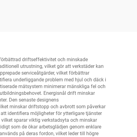
frigöring
rbättrad driftseffektivitet och minskade
itionell utrustning, vilket gör att verkstäder kan
pprepade serviceåtgärder, vilket förbättrar
tifiera underliggande problem med hjul och däck i
omatiserade mätsystem minimerar mänskliga fel och
 utbildningsbehovet. Energisnål drift minskar
ter. Den senaste designens
ilket minskar driftstopp och avbrott som påverkar
 identifiera möjligheter för ytterligare tjänster
vilket sparar viktig verkstadsyta och minskar
tidigt som de ökar arbetsglädjen genom enklare
nvänds på deras fordon, vilket leder till högre