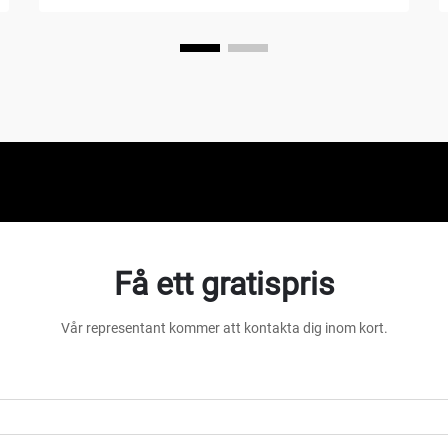
luftkompressor är en mångsidig
mekanisk anordning som omvandlar
energi till potentiell energi...
Få ett gratispris
Vår representant kommer att kontakta dig inom kort.