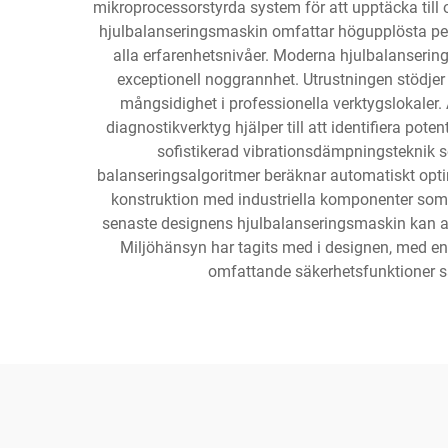
mikroprocessorstyrda system för att upptäcka till
hjulbalanseringsmaskin omfattar högupplösta peksk
alla erfarenhetsnivåer. Moderna hjulbalanserin
exceptionell noggrannhet. Utrustningen stödjer et
mångsidighet i professionella verktygslokaler
diagnostikverktyg hjälper till att identifiera p
sofistikerad vibrationsdämpningsteknik s
balanseringsalgoritmer beräknar automatiskt optima
konstruktion med industriella komponenter som är
senaste designens hjulbalanseringsmaskin kan an
Miljöhänsyn har tagits med i designen, med en
omfattande säkerhetsfunktioner 