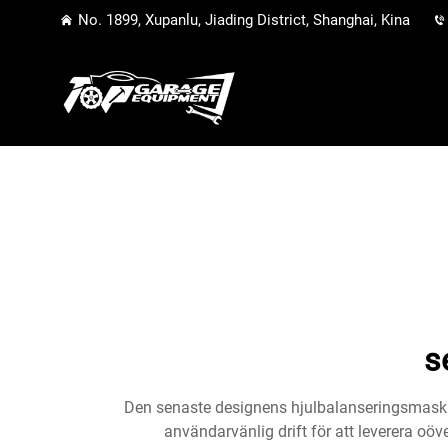
No. 1899, Xupanlu, Jiading District, Shanghai, Kina
s
Den senaste designens hjulbalanseringsmaskin
användarvänlig drift för att leverera oö