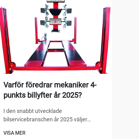
Varför föredrar mekaniker 4-
Var
punkts billyfter år 2025?
luf
I den snabbt utvecklade
När 
bilservicebranschen år 2025 väljer
till
mekaniker allt oftare avancerad
din 
VISA MER
VISA
utrustning som maximerar effektiviteten
prob