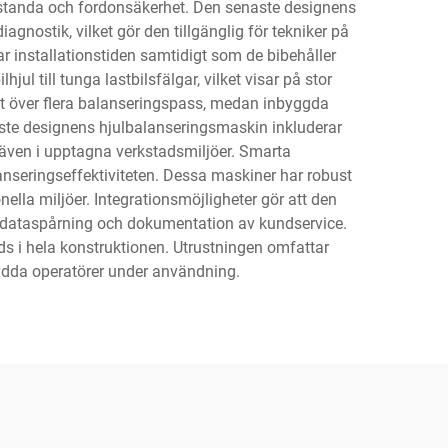
restanda och fordonsäkerhet. Den senaste designens
nostik, vilket gör den tillgänglig för tekniker på
installations­tiden samtidigt som de bibehåller
ul till tunga lastbilsfälgar, vilket visar på stor
at över flera balanseringspass, medan inbyggda
naste designens hjulbalanseringsmaskin inkluderar
 även i upptagna verkstadsmiljöer. Smarta
lanseringseffektiviteten. Dessa maskiner har robust
ella miljöer. Integrationsmöjligheter gör att den
s dataspårning och dokumentation av kundservice.
s i hela konstruktionen. Utrustningen omfattar
dda operatörer under användning.