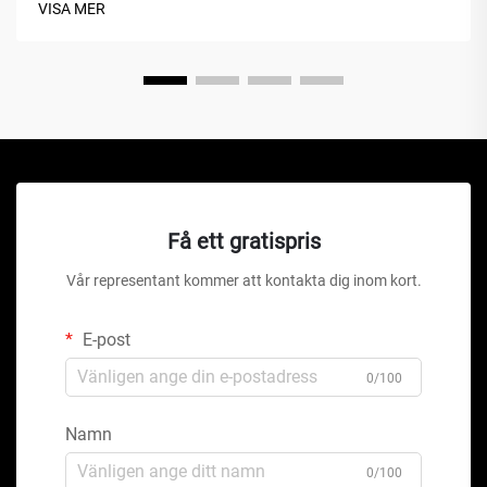
VISA MER
hydrauliska domkrafter eller saxlyft är denna mekaniska
under...
Få ett gratispris
Vår representant kommer att kontakta dig inom kort.
E-post
0/100
Namn
0/100