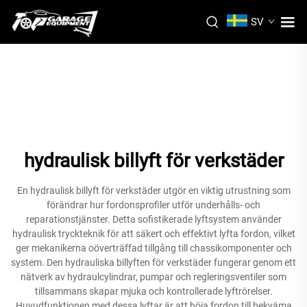
SV
hydraulisk billyft för verkstäder
En hydraulisk billyft för verkstäder utgör en viktig utrustning som
förändrar hur fordonsprofiler utför underhålls- och
reparationstjänster. Detta sofistikerade lyftsystem använder
hydraulisk tryckteknik för att säkert och effektivt lyfta fordon, vilket
ger mekanikerna oöverträffad tillgång till chassikomponenter och
system. Den hydrauliska billyften för verkstäder fungerar genom ett
nätverk av hydraulcylindrar, pumpar och regleringsventiler som
tillsammans skapar mjuka och kontrollerade lyftrörelser.
Huvudfunktionen med dessa lyftar är att höja fordon till bekväma