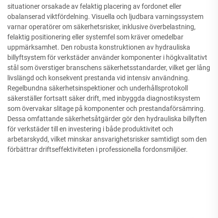
situationer orsakade av felaktig placering av fordonet eller
obalanserad viktfördelning. Visuella och ljudbara varningssystem
varnar operatörer om säkerhetsrisker, inklusive överbelastning,
felaktig positionering eller systemfel som kräver omedelbar
uppmärksamhet. Den robusta konstruktionen av hydrauliska
billyftsystem för verkstäder använder komponenter i högkvalitativt
stål som överstiger branschens säkerhetsstandarder, vilket ger lång
livslängd och konsekvent prestanda vid intensiv användning.
Regelbundna säkerhetsinspektioner och underhållsprotokoll
säkerställer fortsatt säker drift, med inbyggda diagnostiksystem
som övervakar slitage på komponenter och prestandaförsämring.
Dessa omfattande säkerhetsåtgärder gör den hydrauliska billyften
för verkstäder till en investering i både produktivitet och
arbetarskydd, vilket minskar ansvarighetsrisker samtidigt som den
förbättrar driftseffektiviteten i professionella fordonsmiljöer.