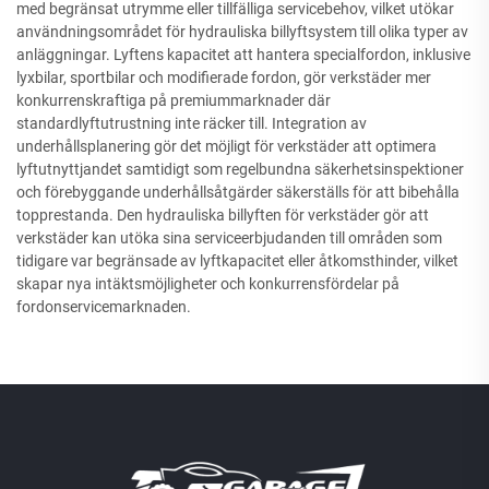
med begränsat utrymme eller tillfälliga servicebehov, vilket utökar
användningsområdet för hydrauliska billyftsystem till olika typer av
anläggningar. Lyftens kapacitet att hantera specialfordon, inklusive
lyxbilar, sportbilar och modifierade fordon, gör verkstäder mer
konkurrenskraftiga på premiummarknader där
standardlyftutrustning inte räcker till. Integration av
underhållsplanering gör det möjligt för verkstäder att optimera
lyftutnyttjandet samtidigt som regelbundna säkerhetsinspektioner
och förebyggande underhållsåtgärder säkerställs för att bibehålla
topprestanda. Den hydrauliska billyften för verkstäder gör att
verkstäder kan utöka sina serviceerbjudanden till områden som
tidigare var begränsade av lyftkapacitet eller åtkomsthinder, vilket
skapar nya intäktsmöjligheter och konkurrensfördelar på
fordonservicemarknaden.