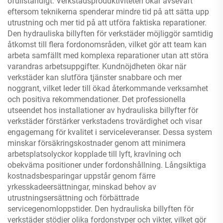
ofullständigt. Verkstadsproduktiviteten ökar avsevärt
eftersom teknikerna spenderar mindre tid på att sätta upp
utrustning och mer tid på att utföra faktiska reparationer.
Den hydrauliska billyften för verkstäder möjliggör samtidig
åtkomst till flera fordonomsråden, vilket gör att team kan
arbeta samfällt med komplexa reparationer utan att störa
varandras arbetsuppgifter. Kundnöjdheten ökar när
verkstäder kan slutföra tjänster snabbare och mer
noggrant, vilket leder till ökad återkommande verksamhet
och positiva rekommendationer. Det professionella
utseendet hos installationer av hydrauliska billyfter för
verkstäder förstärker verkstadens trovärdighet och visar
engagemang för kvalitet i serviceleveranser. Dessa system
minskar försäkringskostnader genom att minimera
arbetsplatsolyckor kopplade till lyft, kravlning och
obekväma positioner under fordonshållning. Långsiktiga
kostnadsbesparingar uppstår genom färre
yrkesskadeersättningar, minskad behov av
utrustningsersättning och förbättrade
servicegenomloppstider. Den hydrauliska billyften för
verkstäder stödjer olika fordonstyper och vikter, vilket gör