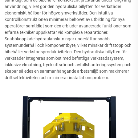
användning, vilket gör den hydrauliska billyften för verkstäder
ekonomiskt hållbar för högvolymverkstäder. Den intuitiva
kontrollkonstruktionen minimerar behovet av utbildning för nya
operatörer samtidigt som den erbjuder avancerade funktioner som
erfarna tekniker uppskattar vid komplexa reparationer.
Snabbkopplade hydraulanslutningar underlättar snabb
systemunderhåll och komponentbyte, vilket minskar driftstopp och
bibehåller verkstadsproduktiviteten. Den hydrauliska billyften för
verkstäder integreras sömlöst med befintliga verkstadssystem,
inklusive elmatning, tryckluftsrör och avfallshanteringssystem, och
skapar således en sammanhängande arbetsmiljö som maximerar
driftseffektiviteten och minimerar installationsproblem.