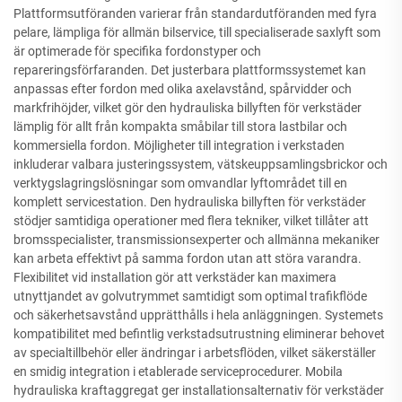
Plattformsutföranden varierar från standardutföranden med fyra
pelare, lämpliga för allmän bilservice, till specialiserade saxlyft som
är optimerade för specifika fordonstyper och
repareringsförfaranden. Det justerbara plattformssystemet kan
anpassas efter fordon med olika axelavstånd, spårvidder och
markfrihöjder, vilket gör den hydrauliska billyften för verkstäder
lämplig för allt från kompakta småbilar till stora lastbilar och
kommersiella fordon. Möjligheter till integration i verkstaden
inkluderar valbara justeringssystem, vätskeuppsamlingsbrickor och
verktygslagringslösningar som omvandlar lyftområdet till en
komplett servicestation. Den hydrauliska billyften för verkstäder
stödjer samtidiga operationer med flera tekniker, vilket tillåter att
bromsspecialister, transmissionsexperter och allmänna mekaniker
kan arbeta effektivt på samma fordon utan att störa varandra.
Flexibilitet vid installation gör att verkstäder kan maximera
utnyttjandet av golvutrymmet samtidigt som optimal trafikflöde
och säkerhetsavstånd upprätthålls i hela anläggningen. Systemets
kompatibilitet med befintlig verkstadsutrustning eliminerar behovet
av specialtillbehör eller ändringar i arbetsflöden, vilket säkerställer
en smidig integration i etablerade serviceprocedurer. Mobila
hydrauliska kraftaggregat ger installationsalternativ för verkstäder