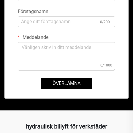
Företagsnamn
0/200
Meddelande
0/1000
ÖVERLÄMNA
hydraulisk billyft för verkstäder