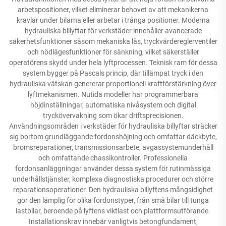
arbetspositioner, vilket eliminerar behovet av att mekanikerna
kravlar under bilarna eller arbetar i trånga positioner. Moderna
hydrauliska billyftar för verkstäder innehåller avancerade
säkerhetsfunktioner såsom mekaniska lås, tryckvärdereglerventiler
och nödlägesfunktioner för sänkning, vilket säkerställer
operatörens skydd under hela lyftprocessen. Teknisk ram för dessa
system bygger på Pascals princip, där tillämpat tryck i den
hydrauliska vätskan genererar proportionell kraftförstärkning över
lyftmekanismen. Nutida modeller har programmerbara
höjdinställningar, automatiska nivåsystem och digital
tryckövervakning som ökar driftsprecisionen.
Användningsområden i verkstäder för hydrauliska billyftar sträcker
sig bortom grundläggande fordonshöjning och omfattar däckbyte,
bromsreparationer, transmissionsarbete, avgassystemunderhåll
och omfattande chassikontroller. Professionella
fordonsanläggningar använder dessa system för rutinmässiga
underhållstjänster, komplexa diagnostiska procedurer och större
reparationsoperationer. Den hydrauliska billyftens mångsidighet
gör den lämplig för olika fordonstyper, från små bilar till tunga
lastbilar, beroende på lyftens viktlast och plattformsutförande.
Installationskrav innebär vanligtvis betongfundament,