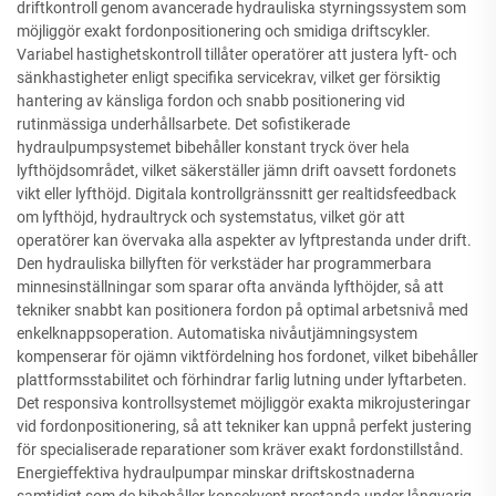
driftkontroll genom avancerade hydrauliska styrningssystem som
möjliggör exakt fordonpositionering och smidiga driftscykler.
Variabel hastighetskontroll tillåter operatörer att justera lyft- och
sänkhastigheter enligt specifika servicekrav, vilket ger försiktig
hantering av känsliga fordon och snabb positionering vid
rutinmässiga underhållsarbete. Det sofistikerade
hydraulpumpsystemet bibehåller konstant tryck över hela
lyfthöjdsområdet, vilket säkerställer jämn drift oavsett fordonets
vikt eller lyfthöjd. Digitala kontrollgränssnitt ger realtidsfeedback
om lyfthöjd, hydraultryck och systemstatus, vilket gör att
operatörer kan övervaka alla aspekter av lyftprestanda under drift.
Den hydrauliska billyften för verkstäder har programmerbara
minnesinställningar som sparar ofta använda lyfthöjder, så att
tekniker snabbt kan positionera fordon på optimal arbetsnivå med
enkelknappsoperation. Automatiska nivåutjämningsystem
kompenserar för ojämn viktfördelning hos fordonet, vilket bibehåller
plattformsstabilitet och förhindrar farlig lutning under lyftarbeten.
Det responsiva kontrollsystemet möjliggör exakta mikrojusteringar
vid fordonpositionering, så att tekniker kan uppnå perfekt justering
för specialiserade reparationer som kräver exakt fordonstillstånd.
Energieffektiva hydraulpumpar minskar driftskostnaderna
samtidigt som de bibehåller konsekvent prestanda under långvarig