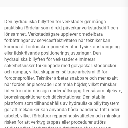
Den hydrauliska billyften för verkstäder ger många
praktiska fördelar som direkt påverkar verkstadsdrift och
lönsamhet. Verkstadsägare upplever omedelbara
förbättringar av serviceeffektiviteten när tekniker kan
komma åt fordonskomponenter utan fysisk ansträngning
eller tidskrävande positioneringsjusteringar. Den
hydrauliska billyften för verkstäder eliminerar
säkerhetsrisker förknippade med golvjackar, stödbrickor
och rampar, vilket skapar en säkrare arbetsmiljö för
fordonsprofiler. Tekniker arbetar snabbare och mer exakt
när fordon är placerade i optimala höjder, vilket minskar
tiden för rutinmässiga underhållsuppgifter såsom oljebyte,
bromsinspektioner och däckrotationer. Den stabila
plattform som tillhandahålls av hydrauliska billyftsystem
gör att mekaniker kan använda båda händerna fritt under
arbetet, vilket förbättrar repareringskvaliteten och minskar
risken för att verktyg tappas eller procedurer utförs