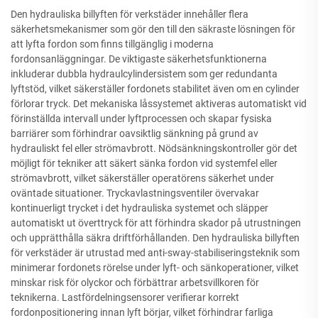
Den hydrauliska billyften för verkstäder innehåller flera
säkerhetsmekanismer som gör den till den säkraste lösningen för
att lyfta fordon som finns tillgänglig i moderna
fordonsanläggningar. De viktigaste säkerhetsfunktionerna
inkluderar dubbla hydraulcylindersistem som ger redundanta
lyftstöd, vilket säkerställer fordonets stabilitet även om en cylinder
förlorar tryck. Det mekaniska låssystemet aktiveras automatiskt vid
förinställda intervall under lyftprocessen och skapar fysiska
barriärer som förhindrar oavsiktlig sänkning på grund av
hydrauliskt fel eller strömavbrott. Nödsänkningskontroller gör det
möjligt för tekniker att säkert sänka fordon vid systemfel eller
strömavbrott, vilket säkerställer operatörens säkerhet under
oväntade situationer. Tryckavlastningsventiler övervakar
kontinuerligt trycket i det hydrauliska systemet och släpper
automatiskt ut överttryck för att förhindra skador på utrustningen
och upprätthålla säkra driftförhållanden. Den hydrauliska billyften
för verkstäder är utrustad med anti-sway-stabiliseringsteknik som
minimerar fordonets rörelse under lyft- och sänkoperationer, vilket
minskar risk för olyckor och förbättrar arbetsvillkoren för
teknikerna. Lastfördelningsensorer verifierar korrekt
fordonpositionering innan lyft börjar, vilket förhindrar farliga