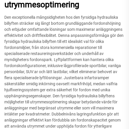
utrymmesoptimering
Den exceptionella mångsidigheten hos den fyrsidiga hydrauliska
billyften sträcker sig långt bortom grundläggande fordonshöjning
och erbjuder omfattande lösningar som maximerar anläggningens
effektivitet och driftflexibilitet. Denna anpassningsförmåga gör den
fyrsidiga hydrauliska billyften till ett idealiskt val för olika
fordonsmiljöer, från stora kommersiella reparationer till
specialiserade restaureringsverkstäder och underhåll av
myndigheters fordonspark. Lyftplattformen kan hantera olika
fordonskonfigurationer, inklusive lågprofilerade sportbilar, vanliga
personbilar, SUV:ar och lätt lastbilar, vilket eliminerar behovet av
flera specialiserade lyftlösningar. Justerbara infartsramper
säkerställer smidig inkörning oavsett markfrihöjd, medan valfria
hjulfixeringssystem ger extra säkerhet för fordon med unika
upphängningsegenskaper. Den fyrsidiga hydrauliska billyftens
möjligheter till utrymmesoptimering skapar betydande värde för
anläggningar med begränsat utrymme eller som vill maximera
intäkter per kvadratmeter. Dubbelnivåns lagringsfunktion gör att
anläggningar effektivt kan fördubbla sin fordonskapacitet genom
att använda utrymmet under upphöjda fordon för ytterligare