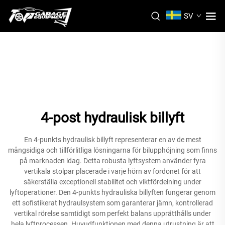
SV
4-post hydraulisk billyft
En 4-punkts hydraulisk billyft representerar en av de mest
mångsidiga och tillförlitliga lösningarna för bilupphöjning som finns
på marknaden idag. Detta robusta lyftsystem använder fyra
vertikala stolpar placerade i varje hörn av fordonet för att
säkerställa exceptionell stabilitet och viktfördelning under
lyftoperationer. Den 4-punkts hydrauliska billyften fungerar genom
ett sofistikerat hydraulsystem som garanterar jämn, kontrollerad
vertikal rörelse samtidigt som perfekt balans upprätthålls under
hela lyftprocessen. Huvudfunktionen med denna utrustning är att