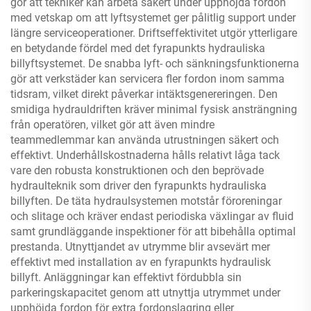
gör att tekniker kan arbeta säkert under upphöjda fordon
med vetskap om att lyftsystemet ger pålitlig support under
längre serviceoperationer. Driftseffektivitet utgör ytterligare
en betydande fördel med det fyrapunkts hydrauliska
billyftsystemet. De snabba lyft- och sänkningsfunktionerna
gör att verkstäder kan servicera fler fordon inom samma
tidsram, vilket direkt påverkar intäktsgenereringen. Den
smidiga hydrauldriften kräver minimal fysisk ansträngning
från operatören, vilket gör att även mindre
teammedlemmar kan använda utrustningen säkert och
effektivt. Underhållskostnaderna hålls relativt låga tack
vare den robusta konstruktionen och den beprövade
hydraulteknik som driver den fyrapunkts hydrauliska
billyften. De täta hydraulsystemen motstår föroreningar
och slitage och kräver endast periodiska växlingar av fluid
samt grundläggande inspektioner för att bibehålla optimal
prestanda. Utnyttjandet av utrymme blir avsevärt mer
effektivt med installation av en fyrapunkts hydraulisk
billyft. Anläggningar kan effektivt fördubbla sin
parkeringskapacitet genom att utnyttja utrymmet under
upphöjda fordon för extra fordonslagring eller