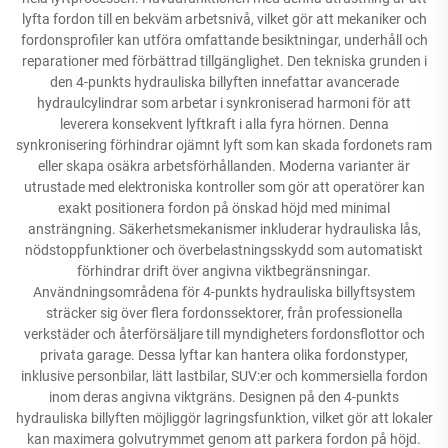
lyfta fordon till en bekväm arbetsnivå, vilket gör att mekaniker och
fordonsprofiler kan utföra omfattande besiktningar, underhåll och
reparationer med förbättrad tillgänglighet. Den tekniska grunden i
den 4-punkts hydrauliska billyften innefattar avancerade
hydraulcylindrar som arbetar i synkroniserad harmoni för att
leverera konsekvent lyftkraft i alla fyra hörnen. Denna
synkronisering förhindrar ojämnt lyft som kan skada fordonets ram
eller skapa osäkra arbetsförhållanden. Moderna varianter är
utrustade med elektroniska kontroller som gör att operatörer kan
exakt positionera fordon på önskad höjd med minimal
ansträngning. Säkerhetsmekanismer inkluderar hydrauliska lås,
nödstoppfunktioner och överbelastningsskydd som automatiskt
förhindrar drift över angivna viktbegränsningar.
Användningsområdena för 4-punkts hydrauliska billyftsystem
sträcker sig över flera fordonssektorer, från professionella
verkstäder och återförsäljare till myndigheters fordonsflottor och
privata garage. Dessa lyftar kan hantera olika fordonstyper,
inklusive personbilar, lätt lastbilar, SUV:er och kommersiella fordon
inom deras angivna viktgräns. Designen på den 4-punkts
hydrauliska billyften möjliggör lagringsfunktion, vilket gör att lokaler
kan maximera golvutrymmet genom att parkera fordon på höjd.