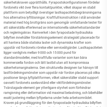
säkerhetskraven upprätthålls. Fyrapostskonfigurationen fördelar
fordonets vikt över flera kontaktpunkter, vilket skapar en stabil
plattform som betydligt överstiger lastkapacitetsbegränsningarna
hos alternativa lyftlösningar. Kraftfull konstruktion i stål använder
material med hög brottgräns som genomgår omfattande tester för
att säkerställa efterlevnad av internationella säkerhetsstandarder
och regleringskrav. Ramverket i den fyrapostade hydrauliska
billyften innehåller förstärkningselement strategiskt placerade för
att hantera både statiska laster och dynamiska krafter som
uppstår vid fordonets rörelse eller serviceåtgärder. Lastkapaciteten
ligger vanligtvis mellan 9 000 och 15 000 pund för
standardmodeller, med kraftfulla varianter som kan bära
kommersiella fordon och lätt lastbil utan att kompromissa
säkerhetsmarginalerna. Den strukturella designen tar hänsyn till
lastfördelningsmönster som uppstår när fordon placeras på olika
positioner längs lyftplattformen, vilket säkerställer stabil support
oavsett fordonets axelavstånd eller viktfördelningsmönster.
Tvärstagade element ger ytterligare styvhet som förhindrar
ramgivning eller deformation vid maximal belastning, och bibehåller
exakt justering mellan lyftpelarna under hela arbetsområdet.
Kraven på grundläggning för den fyrapostade hydrauliska billyften