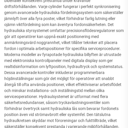
bibehåller konsekvent prestanda under krävande
driftsförhållanden. Varje cylinder fungerar i perfekt synkronisering
genom avancerade hydrauliska fördelningssystem som säkerställer
jämnlyft över alla fyra poster, vilket förhindrar farlig lutning eller
ojämn viktfördelning som kan äventyra fordonsäkerheten. Det
hydrauliska styrsystemet omfattar precisionsflödesregulatorer som
gör att operatörer kan uppnå exakt positionering med
anmärkningsvärd noggrannhet, vilket tillåter tekniker att placera
fordon i optimala arbetspositioner för specifika serviceprocedurer.
Moderna modeller av fyrapotade hydrauliska billyften är utrustade
med elektroniska kontrollpaneler med digitala display som ger
realtidsinformation om lyftposition, hydraultryck och systemstatus.
Dessa avancerade kontroller inkluderar programmerbara
höjdinställningar som gör det möjligt för operatörer att snabbt
återgå till ofta använda positioner, vilket effektiviserar arbetsflödet
och minskar installations- och inställningstid mellan olika
serviceoperationer. Hydraulsystemet är utformat med flera
säkerhetsredundanser, såsom tryckavlastningsventiler som
förhindrar övertryck samt hydrauliska lås som bevarar fordonets
position även vid strömavbrott eller systemfel. Den tätslutna
hydraulkretsen skyddar mot föroreningar och fukttillträde, vilket
säkerställer konsekvent prestanda i varierande miljöförhållanden.