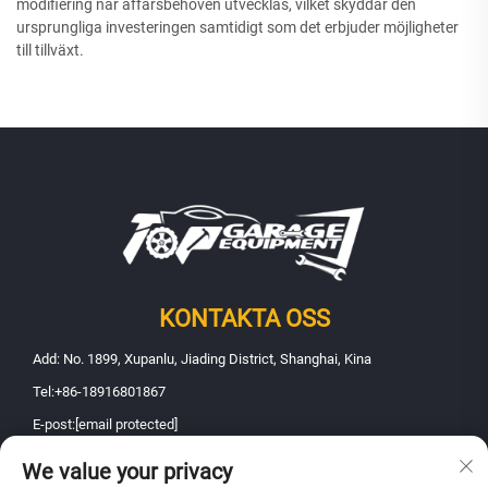
modifiering när affärsbehoven utvecklas, vilket skyddar den
ursprungliga investeringen samtidigt som det erbjuder möjligheter
till tillväxt.
KONTAKTA OSS
Add: No. 1899, Xupanlu, Jiading District, Shanghai, Kina
Tel:
+86-18916801867
E-post:
[email protected]
We value your privacy