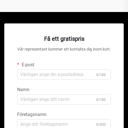
Få ett gratispris
Vår representant kommer att kontakta dig inom kort.
E-post
0/100
Namn
0/100
Företagsnamn
0/200