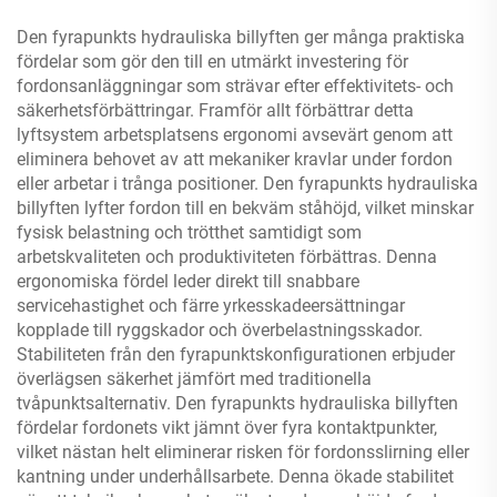
Den fyrapunkts hydrauliska billyften ger många praktiska
fördelar som gör den till en utmärkt investering för
fordonsanläggningar som strävar efter effektivitets- och
säkerhetsförbättringar. Framför allt förbättrar detta
lyftsystem arbetsplatsens ergonomi avsevärt genom att
eliminera behovet av att mekaniker kravlar under fordon
eller arbetar i trånga positioner. Den fyrapunkts hydrauliska
billyften lyfter fordon till en bekväm ståhöjd, vilket minskar
fysisk belastning och trötthet samtidigt som
arbetskvaliteten och produktiviteten förbättras. Denna
ergonomiska fördel leder direkt till snabbare
servicehastighet och färre yrkesskadeersättningar
kopplade till ryggskador och överbelastningsskador.
Stabiliteten från den fyrapunktskonfigurationen erbjuder
överlägsen säkerhet jämfört med traditionella
tvåpunktsalternativ. Den fyrapunkts hydrauliska billyften
fördelar fordonets vikt jämnt över fyra kontaktpunkter,
vilket nästan helt eliminerar risken för fordonsslirning eller
kantning under underhållsarbete. Denna ökade stabilitet