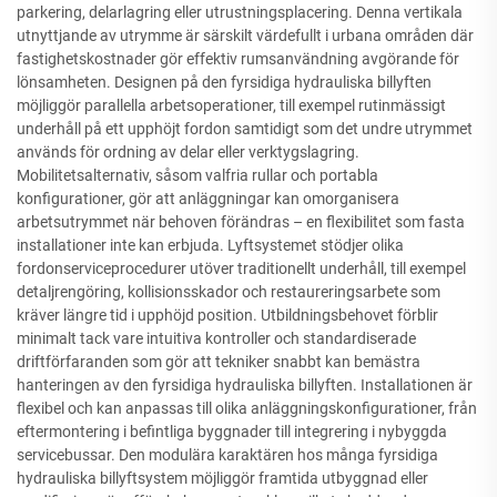
parkering, delarlagring eller utrustningsplacering. Denna vertikala
utnyttjande av utrymme är särskilt värdefullt i urbana områden där
fastighetskostnader gör effektiv rumsanvändning avgörande för
lönsamheten. Designen på den fyrsidiga hydrauliska billyften
möjliggör parallella arbetsoperationer, till exempel rutinmässigt
underhåll på ett upphöjt fordon samtidigt som det undre utrymmet
används för ordning av delar eller verktygslagring.
Mobilitetsalternativ, såsom valfria rullar och portabla
konfigurationer, gör att anläggningar kan omorganisera
arbetsutrymmet när behoven förändras – en flexibilitet som fasta
installationer inte kan erbjuda. Lyftsystemet stödjer olika
fordonserviceprocedurer utöver traditionellt underhåll, till exempel
detaljrengöring, kollisionsskador och restaureringsarbete som
kräver längre tid i upphöjd position. Utbildningsbehovet förblir
minimalt tack vare intuitiva kontroller och standardiserade
driftförfaranden som gör att tekniker snabbt kan bemästra
hanteringen av den fyrsidiga hydrauliska billyften. Installationen är
flexibel och kan anpassas till olika anläggningskonfigurationer, från
eftermontering i befintliga byggnader till integrering i nybyggda
servicebussar. Den modulära karaktären hos många fyrsidiga
hydrauliska billyftsystem möjliggör framtida utbyggnad eller