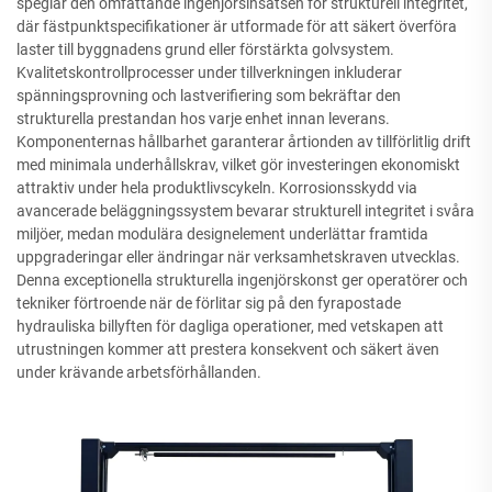
speglar den omfattande ingenjörsinsatsen för strukturell integritet,
där fästpunktspecifikationer är utformade för att säkert överföra
laster till byggnadens grund eller förstärkta golvsystem.
Kvalitetskontrollprocesser under tillverkningen inkluderar
spänningsprovning och lastverifiering som bekräftar den
strukturella prestandan hos varje enhet innan leverans.
Komponenternas hållbarhet garanterar årtionden av tillförlitlig drift
med minimala underhållskrav, vilket gör investeringen ekonomiskt
attraktiv under hela produktlivscykeln. Korrosionsskydd via
avancerade beläggningssystem bevarar strukturell integritet i svåra
miljöer, medan modulära designelement underlättar framtida
uppgraderingar eller ändringar när verksamhetskraven utvecklas.
Denna exceptionella strukturella ingenjörskonst ger operatörer och
tekniker förtroende när de förlitar sig på den fyrapostade
hydrauliska billyften för dagliga operationer, med vetskapen att
utrustningen kommer att prestera konsekvent och säkert även
under krävande arbetsförhållanden.