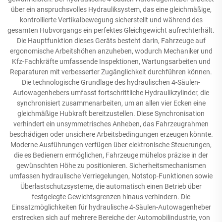
über ein anspruchsvolles Hydrauliksystem, das eine gleichmäßige,
kontrollierte Vertikalbewegung sicherstellt und während des
gesamten Hubvorgangs ein perfektes Gleichgewicht aufrechterhält.
Die Hauptfunktion dieses Geräts besteht darin, Fahrzeuge auf
ergonomische Arbeitshöhen anzuheben, wodurch Mechaniker und
Kfz-Fachkräfte umfassende Inspektionen, Wartungsarbeiten und
Reparaturen mit verbesserter Zugänglichkeit durchführen können.
Die technologische Grundlage des hydraulischen 4-Säulen-
Autowagenhebers umfasst fortschrittliche Hydraulikzylinder, die
synchronisiert zusammenarbeiten, um an allen vier Ecken eine
gleichmäßige Hubkraft bereitzustellen. Diese Synchronisation
verhindert ein unsymmetrisches Anheben, das Fahrzeugrahmen
beschädigen oder unsichere Arbeitsbedingungen erzeugen könnte.
Moderne Ausführungen verfügen über elektronische Steuerungen,
die es Bedienern ermöglichen, Fahrzeuge mühelos präzise in der
gewünschten Höhe zu positionieren. Sicherheitsmechanismen
umfassen hydraulische Verriegelungen, Notstop-Funktionen sowie
Überlastschutzsysteme, die automatisch einen Betrieb über
festgelegte Gewichtsgrenzen hinaus verhindern. Die
Einsatzmöglichkeiten für hydraulische 4-Säulen-Autowagenheber
erstrecken sich auf mehrere Bereiche der Automobilindustrie, von