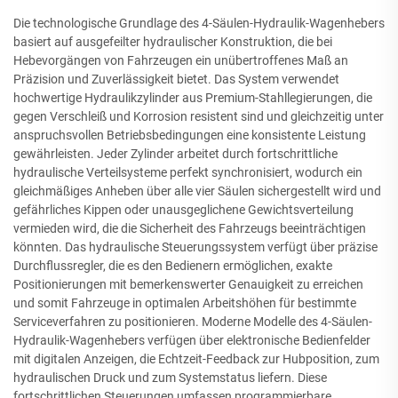
Die technologische Grundlage des 4-Säulen-Hydraulik-Wagenhebers
basiert auf ausgefeilter hydraulischer Konstruktion, die bei
Hebevorgängen von Fahrzeugen ein unübertroffenes Maß an
Präzision und Zuverlässigkeit bietet. Das System verwendet
hochwertige Hydraulikzylinder aus Premium-Stahllegierungen, die
gegen Verschleiß und Korrosion resistent sind und gleichzeitig unter
anspruchsvollen Betriebsbedingungen eine konsistente Leistung
gewährleisten. Jeder Zylinder arbeitet durch fortschrittliche
hydraulische Verteilsysteme perfekt synchronisiert, wodurch ein
gleichmäßiges Anheben über alle vier Säulen sichergestellt wird und
gefährliches Kippen oder unausgeglichene Gewichtsverteilung
vermieden wird, die die Sicherheit des Fahrzeugs beeinträchtigen
könnten. Das hydraulische Steuerungssystem verfügt über präzise
Durchflussregler, die es den Bedienern ermöglichen, exakte
Positionierungen mit bemerkenswerter Genauigkeit zu erreichen
und somit Fahrzeuge in optimalen Arbeitshöhen für bestimmte
Serviceverfahren zu positionieren. Moderne Modelle des 4-Säulen-
Hydraulik-Wagenhebers verfügen über elektronische Bedienfelder
mit digitalen Anzeigen, die Echtzeit-Feedback zur Hubposition, zum
hydraulischen Druck und zum Systemstatus liefern. Diese
fortschrittlichen Steuerungen umfassen programmierbare