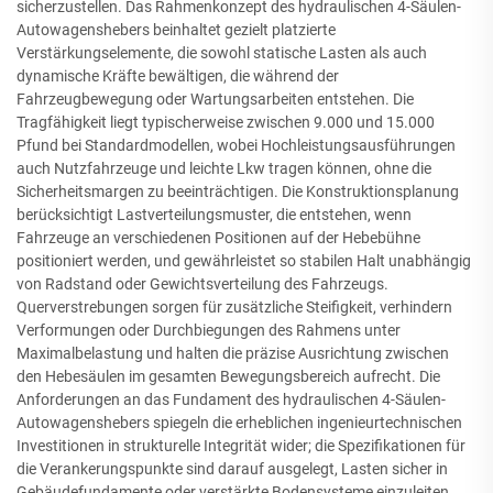
sicherzustellen. Das Rahmenkonzept des hydraulischen 4-Säulen-
Autowagenshebers beinhaltet gezielt platzierte
Verstärkungselemente, die sowohl statische Lasten als auch
dynamische Kräfte bewältigen, die während der
Fahrzeugbewegung oder Wartungsarbeiten entstehen. Die
Tragfähigkeit liegt typischerweise zwischen 9.000 und 15.000
Pfund bei Standardmodellen, wobei Hochleistungsausführungen
auch Nutzfahrzeuge und leichte Lkw tragen können, ohne die
Sicherheitsmargen zu beeinträchtigen. Die Konstruktionsplanung
berücksichtigt Lastverteilungsmuster, die entstehen, wenn
Fahrzeuge an verschiedenen Positionen auf der Hebebühne
positioniert werden, und gewährleistet so stabilen Halt unabhängig
von Radstand oder Gewichtsverteilung des Fahrzeugs.
Querverstrebungen sorgen für zusätzliche Steifigkeit, verhindern
Verformungen oder Durchbiegungen des Rahmens unter
Maximalbelastung und halten die präzise Ausrichtung zwischen
den Hebesäulen im gesamten Bewegungsbereich aufrecht. Die
Anforderungen an das Fundament des hydraulischen 4-Säulen-
Autowagenshebers spiegeln die erheblichen ingenieurtechnischen
Investitionen in strukturelle Integrität wider; die Spezifikationen für
die Verankerungspunkte sind darauf ausgelegt, Lasten sicher in
Gebäudefundamente oder verstärkte Bodensysteme einzuleiten.