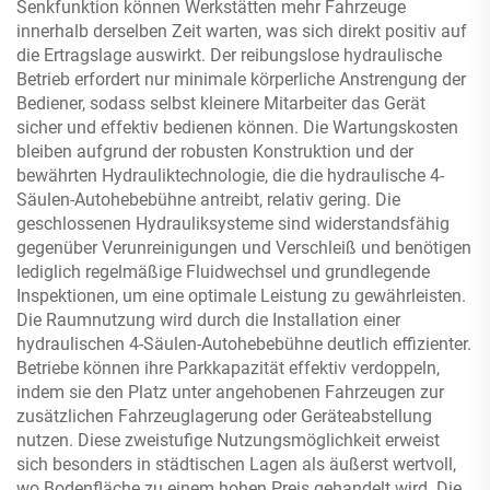
Senkfunktion können Werkstätten mehr Fahrzeuge
innerhalb derselben Zeit warten, was sich direkt positiv auf
die Ertragslage auswirkt. Der reibungslose hydraulische
Betrieb erfordert nur minimale körperliche Anstrengung der
Bediener, sodass selbst kleinere Mitarbeiter das Gerät
sicher und effektiv bedienen können. Die Wartungskosten
bleiben aufgrund der robusten Konstruktion und der
bewährten Hydrauliktechnologie, die die hydraulische 4-
Säulen-Autohebebühne antreibt, relativ gering. Die
geschlossenen Hydrauliksysteme sind widerstandsfähig
gegenüber Verunreinigungen und Verschleiß und benötigen
lediglich regelmäßige Fluidwechsel und grundlegende
Inspektionen, um eine optimale Leistung zu gewährleisten.
Die Raumnutzung wird durch die Installation einer
hydraulischen 4-Säulen-Autohebebühne deutlich effizienter.
Betriebe können ihre Parkkapazität effektiv verdoppeln,
indem sie den Platz unter angehobenen Fahrzeugen zur
zusätzlichen Fahrzeuglagerung oder Geräteabstellung
nutzen. Diese zweistufige Nutzungsmöglichkeit erweist
sich besonders in städtischen Lagen als äußerst wertvoll,
wo Bodenfläche zu einem hohen Preis gehandelt wird. Die