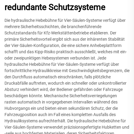
redundante Schutzsysteme
Die hydraulische Hebebühne für Vier-Säulen-Systeme verfügt über
mehrere Sicherheitsschichten, die branchenführende
Schutzstandards für Kfz-Werkstättenbetriebe etablieren. Der
primäre Sicherheitsvorteil ergibt sich aus der inhärenten Stabilität
der Vier-Säulen-Konfiguration, die eine sichere Anhebeplattform
schafft und das Kipp-Risiko praktisch ausschließt, welches mit ein-
oder zweipunktigen Hebesystemen verbunden ist. Jede
hydraulische Hebebühne für Vier-Säulen-Systeme verfügt über
fortschrittliche Hydraulikkreise mit Geschwindigkeitsbegrenzern, die
den Durchfluss automatisch einschränken, falls plötzliche
Druckabfälle auftreten, wodurch ein schneller oder unkontrollierter
Absturz verhindert wird, der Bediener gefährden oder Fahrzeuge
beschädigen könnte. Mechanische Sicherheitsverriegelungen
rasten automatisch in vorgegebenen Intervallen während des
Hubvorgangs ein und bieten einen sekundären Schutz, der die
Fahrzeugposition auch im Fall eines kompletten Ausfalls des
Hydrauliksystems aufrechterhält. Die hydraulische Hebebühne für
Vier-Säulen-Systeme verwendet präzisionsgefertigte Hubketten und
-seile aus hochfesten Materialien, deren Sicherheitsfaktoren