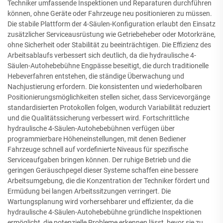
Techniker umfassende Inspektionen und Reparaturen durchführen
können, ohne Geräte oder Fahrzeuge neu positionieren zu müssen.
Die stabile Plattform der 4-Säulen-Konfiguration erlaubt den Einsatz
zusätzlicher Serviceausrüstung wie Getriebeheber oder Motorkräne,
ohne Sicherheit oder Stabilität zu beeinträchtigen. Die Effizienz des
Arbeitsablaufs verbessert sich deutlich, da die hydraulische 4-
Säulen-Autohebebühne Engpässe beseitigt, die durch traditionelle
Hebeverfahren entstehen, die ständige Überwachung und
Nachjustierung erfordern. Die konsistenten und wiederholbaren
Positionierungsmöglichkeiten stellen sicher, dass Servicevorgänge
standardisierten Protokollen folgen, wodurch Variabilität reduziert
und die Qualitätssicherung verbessert wird. Fortschrittliche
hydraulische 4-Säulen-Autohebebühnen verfügen über
programmierbare Höheneinstellungen, mit denen Bediener
Fahrzeuge schnell auf vordefinierte Niveaus für spezifische
Serviceaufgaben bringen können. Der ruhige Betrieb und die
geringen Geräuschpegel dieser Systeme schaffen eine bessere
Arbeitsumgebung, die die Konzentration der Techniker fördert und
Ermüdung bei langen Arbeitssitzungen verringert. Die
Wartungsplanung wird vorhersehbarer und effizienter, da die
hydraulische 4-Säulen-Autohebebühne gründliche Inspektionen
ermöglicht, die potenzielle Probleme erkennen lässt, bevor sie zu