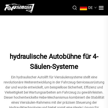
DE
hydraulische Autobühne für 4-
Säulen-Systeme
Ein hydraulischer Autolift für Viersäulensysteme stellt eine
revolutionäre Weiterentwicklung in der Fahrzeug-Serviceausrüstung
dar und wurde entwickelt, um beispiellose Sicherheit, Effizienz und
Vielseitigkeit bei Wartungsarbeiten am Fahrzeug zu gewährleisten.
Dieser hochentwickelte Hebe-Mechanismus kombiniert die Stabilität
eines Viersäulen-Rahmens mit der präzisen Steuerung der
Hydrauliktechnologie und bietet somit eine ideale Lösung für