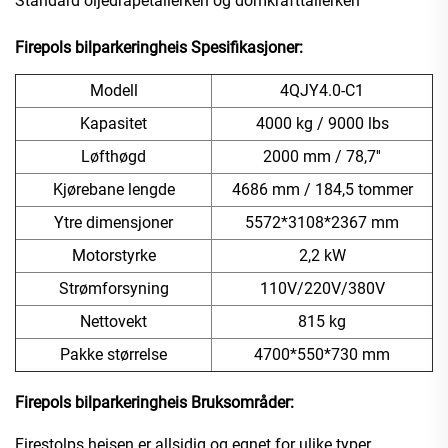
Standard oljedråpetallerken og domkrafttallerken
Firepols bilparkeringheis
Spesifikasjoner:
Modell
4QJY4.0-C1
Kapasitet
4000 kg / 9000 lbs
Løfthøgd
2000 mm / 78,7''
Kjørebane lengde
4686 mm / 184,5 tommer
Ytre dimensjoner
5572*3108*2367 mm
Motorstyrke
2,2 kW
Strømforsyning
110V/220V/380V
Nettovekt
815 kg
Pakke størrelse
4700*550*730 mm
Firepols bilparkeringheis
Bruksområder:
Firestolps heisen er allsidig og egnet for ulike typer