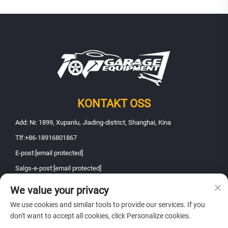
KONTAKT OSS
Add: Nr. 1899, Xupanlu, Jiading-district, Shanghai, Kina
Tlf:
+86-18916801867
E-post:
[email protected]
Salgs-e-post:
[email protected]
We value your privacy
Copyright © 2026 Shanghai Fanbao Automobile Maintenance Equipment
We use cookies and similar tools to provide our services. If you
Co., Ltd.. Alle rettigheter forbeholdt -
Personvernerklæring
don't want to accept all cookies, click Personalize cookies.