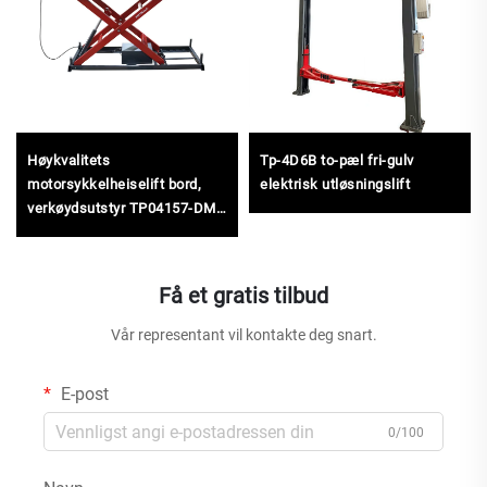
Høykvalitets
Tp-4D6B to-pæl fri-gulv
motorsykkelheiselift bord,
elektrisk utløsningslift
verkøydsutstyr TP04157-DM-
2275
Få et gratis tilbud
Vår representant vil kontakte deg snart.
E-post
0/100