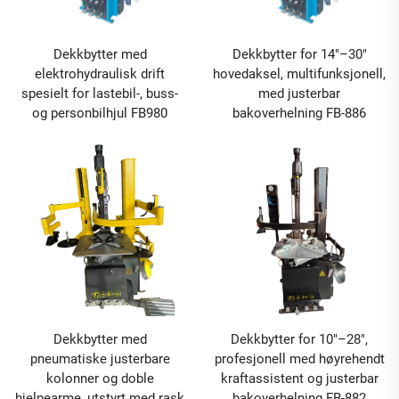
Dekkbytter med
Dekkbytter for 14"–30"
elektrohydraulisk drift
hovedaksel, multifunksjonell,
spesielt for lastebil-, buss-
med justerbar
og personbilhjul FB980
bakoverhelning FB-886
Dekkbytter med
Dekkbytter for 10"–28",
pneumatiske justerbare
profesjonell med høyrehendt
kolonner og doble
kraftassistent og justerbar
hjelpearme, utstyrt med rask
bakoverhelning FB-882