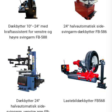
Dækbytter 10"–24" med
24" halvautomatisk side-
kraftassistent for venstre og
svingarm-dækbytter FB-586
høyre svingarm FB-588
Dækbytter 24"
Lastebildækbytter FB568
halvautomatisk side-
svingarm, venstre arm FB-