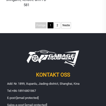
581
Forrige
1
2
Neste
KONTAKT OSS
Add: Nr. 1899, Xupanlu, Jiading-district, Shanghai, Kina
Tel:
+86-18916801867
E-post:
[email protected]
Salgs-e-post:
[email protected]