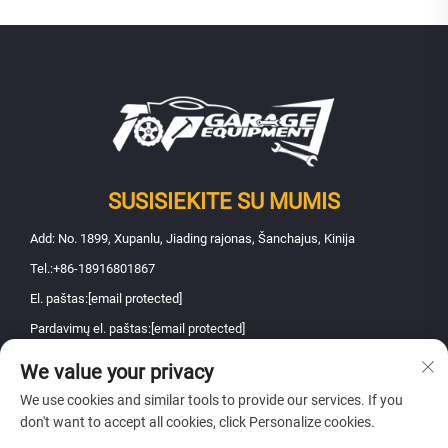
SUSISIEKITE SU MUMIS
Add: No. 1899, Xupanlu, Jiading rajonas, Šanchajus, Kinija
Tel.:
+86-18916801867
El. paštas:
[email protected]
Pardavimų el. paštas:
[email protected]
We value your privacy
Autorių teisės © 2026 Shanghai Fanbao Automobile Maintenance
We use cookies and similar tools to provide our services. If you
Equipment Co., Ltd.. Visos teisės saugomos -
Privatumo politika
don't want to accept all cookies, click Personalize cookies.