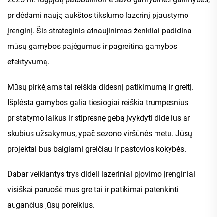
pridėdami naują aukštos tikslumo lazerinį pjaustymo
įrenginį. Šis strateginis atnaujinimas ženkliai padidina
mūsų gamybos pajėgumus ir pagreitina gamybos
efektyvumą.
Mūsų pirkėjams tai reiškia didesnį patikimumą ir greitį.
Išplėsta gamybos galia tiesiogiai reiškia trumpesnius
pristatymo laikus ir stipresnę gebą įvykdyti didelius ar
skubius užsakymus, ypač sezono viršūnės metu. Jūsų
projektai bus baigiami greičiau ir pastovios kokybės.
Dabar veikiantys trys dideli lazeriniai pjovimo įrenginiai
visiškai paruošė mus greitai ir patikimai patenkinti
augančius jūsų poreikius.