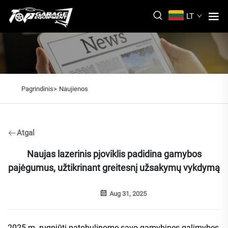
LT
Pagrindinis>
Naujienos
Atgal
Naujas lazerinis pjoviklis padidina gamybos
pajėgumus, užtikrinant greitesnį užsakymų vykdymą
Aug 31, 2025
2025 m. rugpjūtį patobulinome savo gamybines galimybes,