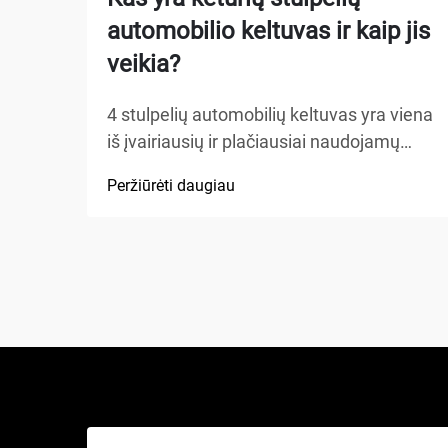
automobilio keltuvas ir kaip jis
veikia?
4 stulpelių automobilių keltuvas yra viena
iš įvairiausių ir plačiausiai naudojamų
kėlimo sistemų automobilių aptarnavimo
Peržiūrėti daugiau
įrengimuose, namų garažuose bei
komercinėse dirbtuvėse visame
pasaulyje. Skirtingai nuo tradicinių
hidraulinių keliamųjų ar žirklinių keltuvų,
šis mechaninis stebuklas...