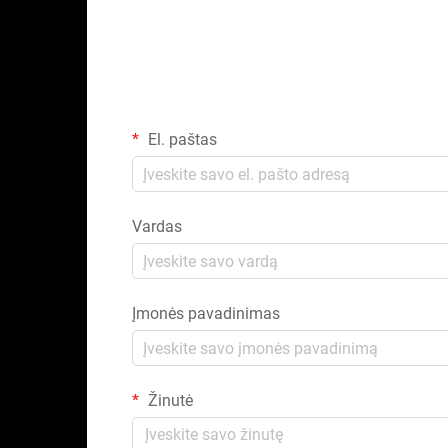
El. paštas
Vardas
Įmonės pavadinimas
Žinutė