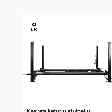
03
Dec
Kas yra keturių stulpelių