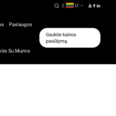
|
LT
os
Paslaugos
Gaukite kainos
pasiūlymą
kite Su Mumis