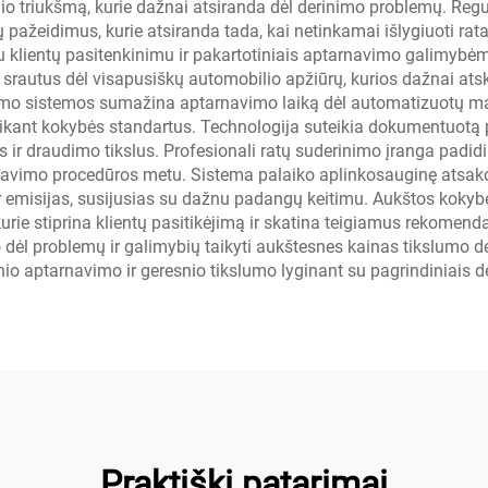
elio triukšmą, kurie dažnai atsiranda dėl derinimo problemų. Reg
pažeidimus, kurie atsiranda tada, kai netinkamai išlygiuoti rat
 klientų pasitenkinimu ir pakartotiniais aptarnavimo galimybėmi
rautus dėl visapusiškų automobilio apžiūrų, kurios dažnai atsk
nimo sistemos sumažina aptarnavimo laiką dėl automatizuotų ma
aikant kokybės standartus. Technologija suteikia dokumentuotą 
jos ir draudimo tikslus. Profesionali ratų suderinimo įranga pa
uliavimo procedūros metu. Sistema palaiko aplinkosauginę atsa
emisijas, susijusias su dažnu padangų keitimu. Aukštos kokybė
 kurie stiprina klientų pasitikėjimą ir skatina teigiamus rekomend
 dėl problemų ir galimybių taikyti aukštesnes kainas tikslumo d
io aptarnavimo ir geresnio tikslumo lyginant su pagrindiniais 
Praktiški patarimai