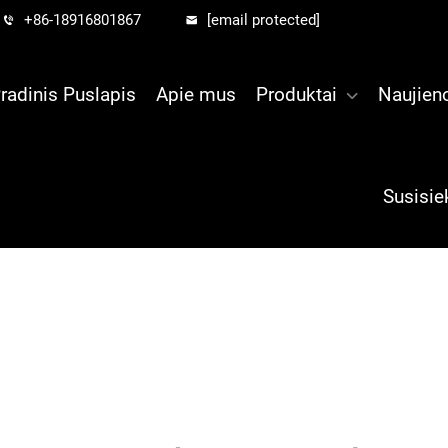
+86-18916801867
[email protected]
radinis Puslapis
Apie mus
Produktai
Naujien
Susisie