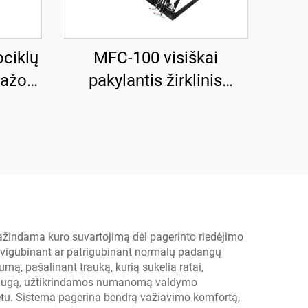
ciklų
MFC-100 visiškai
ražo
pakylantis žirklinis
-500
kėlimo įrenginys,
naudojamas su oro
kompresoriumi
žindama kuro suvartojimą dėl pagerinto riedėjimo
padvigubinant ar patrigubinant normalų padangų
mą, pašalinant trauką, kurią sukelia ratai,
o saugą, užtikrindamos numanomą valdymo
tu. Sistema pagerina bendrą važiavimo komfortą,