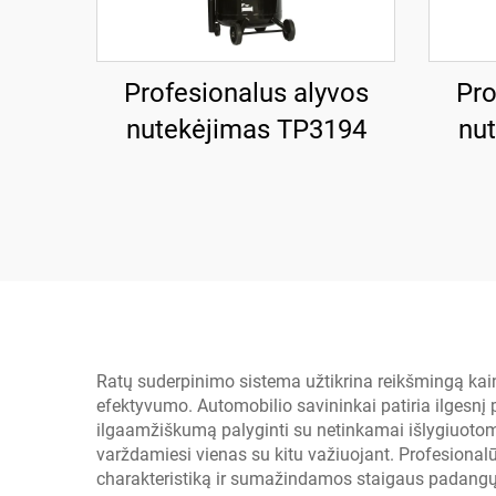
Profesionalus alyvos
Pro
nutekėjimas TP3194
nu
Ratų suderpinimo sistema užtikrina reikšmingą ka
efektyvumo. Automobilio savininkai patiria ilgesnį
ilgaamžiškumą palyginti su netinkamai išlygiuotomis
varždamiesi vienas su kitu važiuojant. Profesion
charakteristiką ir sumažindamos staigaus padangų