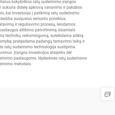
uliarus kokybiškos ratų suderinimo įrangos
ai sukuria didelę apkrovą vairavimo ir pakabos
s, kai investuoja į patikimą ratų suderinimo
leidžia susijusius remonto poreikius,
tavimų ir reguliavimo procesų, leisdamos
paslaugos atlikimo patvirtinimą išsamiais
didina technikų veiksmingumą, suteikdama aiškią
komybę, pratęsdama padangų tarnavimo laiką ir
s ratų suderinimo technologija sustiprina
avimus. Įrangos investicijos atsipirks dėl
erinimo paslaugoms. Išplėstinės ratų suderinimo
derinimo metodais.