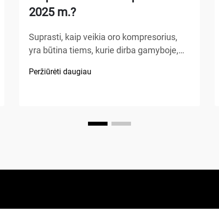
2025 m.?
Suprasti, kaip veikia oro kompresorius,
yra būtina tiems, kurie dirba gamyboje,
automobilių remonte, statybose ar atlieka
Peržiūrėti daugiau
namų patobulinimo projektus. Oro
kompresorius – tai universalus
mechaninis prietaisas, kuris energiją
paverčia potencialia energija...