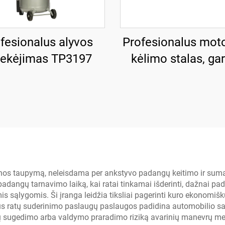
fesionalus alyvos
Profesionalus moto
tekėjimas TP3197
kėlimo stalas, ga
įranga TP04101D
inos taupymą, neleisdama per ankstyvo padangų keitimo ir suma
 padangų tarnavimo laiką, kai ratai tinkamai išderinti, dažnai 
 sąlygomis. Ši įranga leidžia tiksliai pagerinti kuro ekonomišku
alūs ratų suderinimo paslaugų paslaugos padidina automobili
 sugedimo arba valdymo praradimo riziką avarinių manevrų me