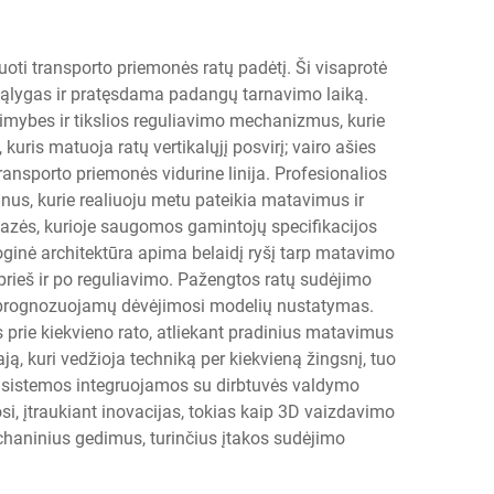
uoti transporto priemonės ratų padėtį. Ši visaprotė
 sąlygas ir pratęsdama padangų tarnavimo laiką.
mybes ir tikslios reguliavimo mechanizmus, kurie
kuris matuoja ratų vertikalųjį posvirį; vairo ašies
ansporto priemonės vidurine linija. Profesionalios
nus, kurie realiuoju metu pateikia matavimus ir
bazės, kurioje saugomos gamintojų specifikacijos
ginė architektūra apima belaidį ryšį tarp matavimo
rieš ir po reguliavimo. Pažengtos ratų sudėjimo
ir prognozuojamų dėvėjimosi modelių nustatymas.
s prie kiekvieno rato, atliekant pradinius matavimus
 kuri vedžioja techniką per kiekvieną žingsnį, tuo
s sistemos integruojamos su dirbtuvės valdymo
si, įtraukiant inovacijas, tokias kaip 3D vaizdavimo
haninius gedimus, turinčius įtakos sudėjimo