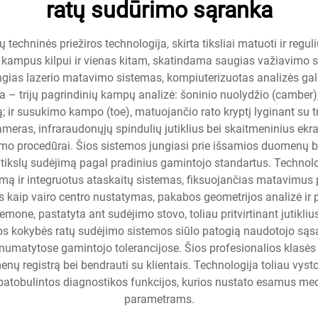
ratų sudūrimo sąranka
echninės priežiros technologija, skirta tiksliai matuoti ir reguli
ius kampus kilpui ir vienas kitam, skatindama saugias važiavimo
gias lazerio matavimo sistemas, kompiuterizuotas analizės gali
ja – trijų pagrindinių kampų analizė: šoninio nuolydžio (camber), 
 ir susukimo kampo (toe), matuojančio rato kryptį lyginant su tr
meras, infraraudonųjų spindulių jutiklius bei skaitmeninius ekra
imo procedūrai. Šios sistemos jungiasi prie išsamios duomenų 
ikslų sudėjimą pagal pradinius gamintojo standartus. Technolo
ą ir integruotus ataskaitų sistemas, fiksuojančias matavimus p
ias kaip vairo centro nustatymas, pakabos geometrijos analizė 
emone, pastatyta ant sudėjimo stovo, toliau pritvirtinant jutikliu
 kokybės ratų sudėjimo sistemos siūlo patogią naudotojo sąsają,
numatytose gamintojo tolerancijose. Šios profesionalios klasė
nų registrą bei bendrauti su klientais. Technologija toliau vysto
patobulintos diagnostikos funkcijos, kurios nustato esamus mec
parametrams.