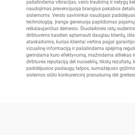
pašalindama vibracijas, vairo traukimą ir nelygų k
naudojimas prevencijuoja brangius pakabos detalių 
sistemoms. Verslo savininkai naudojasi padidėjusiu
technologiją. Įranga generuoja papildomas pajamų s
reikalaujančius dėmesio. Šiuolaikinės ratų suderi
dirbtuvėms kasdien aptarnauti daugiau klientų, išl
ataskaitomis, kurias klientai vertina pagal garanti
vizualinę informaciją ir pašalindama spėjimą reg
gerindama kuro efektyvumą, mažindama atliekas ir 
dirbtuvės reputaciją dėl nuoseklių, tikslų rezultatų,
padidėjusios paslaugų talpos, sumažėjusio grįžimo
sistemos siūlo konkurencinį pranašumą dėl greitesn