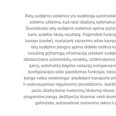
Ratų sudėjimo sistemos yra sudėtinga automobilių t
sistema užtikrina, kad ratai išlaikytų optimal
Šiuolaikinės ratų sudėjimo sistemos apima pažan
kartu suteikia tikslų rezultatą. Pagrindinė funkci
kampo (caster), nustatantį vairavimo ašies kampą;
ratų sudėjimo įrangos apima didelės raiškos ka
vizualinę grįžtamąją informaciją vykstant sudėj
tūkstančiams automobilių modelių, užtikrindamos t
galvų, automatinį bėgimo variacijų kompensavim
konfigūracijos siūlo papildomas funkcijas, tok
Įranga veikia sistemingai: pradedant transporto pri
ir vadovaujamasi reguliavimo procedūroms. Aukštos
pačiu išlaikydama matavimų tikslumą ribose, 
programine įranga, leidžiančia išsamiai vesti duome
galimybės, automatiniai matavimo sekos ir 