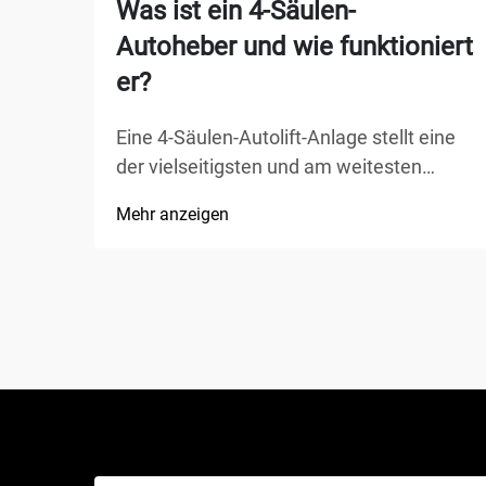
Was ist ein 4-Säulen-
Autoheber und wie funktioniert
er?
Eine 4-Säulen-Autolift-Anlage stellt eine
der vielseitigsten und am weitesten
verbreiteten Hebelösungen in Kfz-
Mehr anzeigen
Werkstätten, privaten Garagen und
gewerblichen Werkstätten weltweit dar.
Im Gegensatz zu herkömmlichen
hydraulischen Wagenhebern oder
Scherenhebern bietet diese mechanische
Wunder...