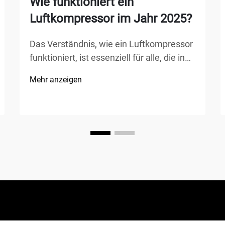
Wie funktioniert ein
Luftkompressor im Jahr 2025?
Das Verständnis, wie ein Luftkompressor
funktioniert, ist essenziell für alle, die in
der Fertigung, Kfz-Reparatur, im
Mehr anzeigen
Bauwesen oder bei Heimwerkerprojekten
tätig sind. Ein Luftkompressor ist ein
vielseitiges mechanisches Gerät, das
Energie in potenzielle Energie
umwandelt...