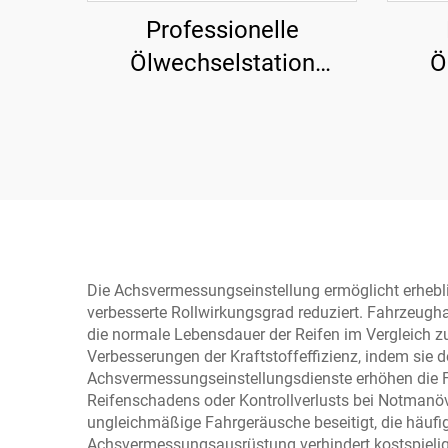
Professionelle
Ölwechselstation
Ö
TP3194
Die Achsvermessungseinstellung ermöglicht erhebli
verbesserte Rollwirkungsgrad reduziert. Fahrzeughal
die normale Lebensdauer der Reifen im Vergleich zu
Verbesserungen der Kraftstoffeffizienz, indem sie d
Achsvermessungseinstellungsdienste erhöhen die Fa
Reifenschadens oder Kontrollverlusts bei Notmanö
ungleichmäßige Fahrgeräusche beseitigt, die häufi
Achsvermessungsausrüstung verhindert kostspieli