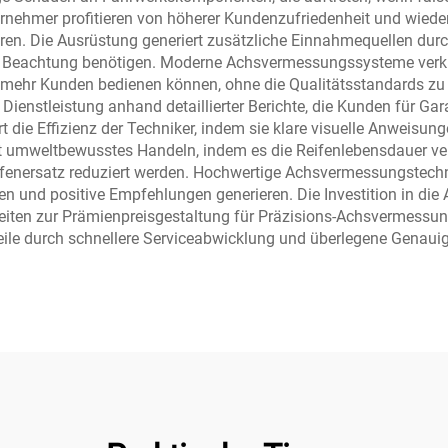
ehmer profitieren von höherer Kundenzufriedenheit und wieder
ren. Die Ausrüstung generiert zusätzliche Einnahmequellen dur
 Beachtung benötigen. Moderne Achsvermessungssysteme verkürz
 mehr Kunden bedienen können, ohne die Qualitätsstandards zu b
ienstleistung anhand detaillierter Berichte, die Kunden für Ga
die Effizienz der Techniker, indem sie klare visuelle Anweisun
 umweltbewusstes Handeln, indem es die Reifenlebensdauer verlä
enersatz reduziert werden. Hochwertige Achsvermessungstechno
n und positive Empfehlungen generieren. Die Investition in die 
eiten zur Prämienpreisgestaltung für Präzisions-Achsvermessung
e durch schnellere Serviceabwicklung und überlegene Genauigk