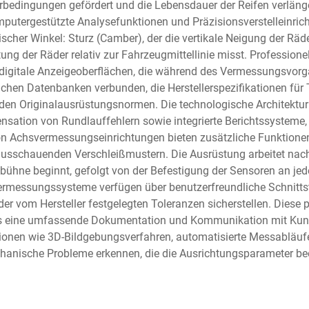
hrbedingungen gefördert und die Lebensdauer der Reifen verlän
omputergestützte Analysefunktionen und Präzisionsverstelleinri
tischer Winkel: Sturz (Camber), der die vertikale Neigung der Rä
htung der Räder relativ zur Fahrzeugmittellinie misst. Professi
digitale Anzeigeoberflächen, die während des Vermessungsvorg
eichen Datenbanken verbunden, die Herstellerspezifikationen fü
den Originalausrüstungsnormen. Die technologische Architekt
ation von Rundlauffehlern sowie integrierte Berichtssysteme, 
on Achsvermessungseinrichtungen bieten zusätzliche Funktionen
rausschauenden Verschleißmustern. Die Ausrüstung arbeitet na
bühne beginnt, gefolgt von der Befestigung der Sensoren an j
messungssysteme verfügen über benutzerfreundliche Schnittstell
er vom Hersteller festgelegten Toleranzen sicherstellen. Diese 
s eine umfassende Dokumentation und Kommunikation mit Kunden
ationen wie 3D-Bildgebungsverfahren, automatisierte Messabläuf
hanische Probleme erkennen, die die Ausrichtungsparameter bee