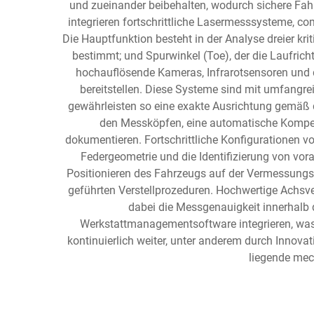
und zueinander beibehalten, wodurch sichere Fa
integrieren fortschrittliche Lasermesssysteme, c
Die Hauptfunktion besteht in der Analyse dreier kri
bestimmt; und Spurwinkel (Toe), der die Laufric
hochauflösende Kameras, Infrarotsensoren und 
bereitstellen. Diese Systeme sind mit umfangr
gewährleisten so eine exakte Ausrichtung gemäß 
den Messköpfen, eine automatische Kompens
dokumentieren. Fortschrittliche Konfigurationen v
Federgeometrie und die Identifizierung von vo
Positionieren des Fahrzeugs auf der Vermessungs
geführten Verstellprozeduren. Hochwertige Achsver
dabei die Messgenauigkeit innerhalb d
Werkstattmanagementsoftware integrieren, wa
kontinuierlich weiter, unter anderem durch Innov
liegende mec