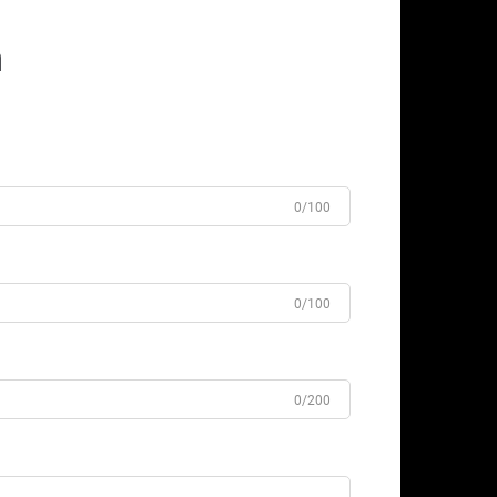
n
0/100
0/100
0/200