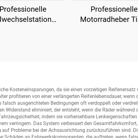
Professionelle
Professionelle
lwechselstation
Motorradheber Ti
TP3197
Werkstattausrüs
TP04101D-50
che Kosteneinsparungen, da sie einen vorzeitigen Reifenersatz 
ter profitieren von einer verlängerten Reifenlebensdauer, wenn 
 falsch ausgerichteten Bedingungen oft verdoppelt oder verdrei
en Widerstand eliminiert, der entsteht, wenn die Räder während 
hrzeugsicherheit, indem sie vorhersehbare Lenkeigenschaften g
vern verringern. Das System verbessert den Gesamtfahrkomfort,
g auf Probleme bei der Achsausrichtung zurückzuführen sind. 
ge Schäden an Fahrwerkskomponenten, die auftreten, wenn fals