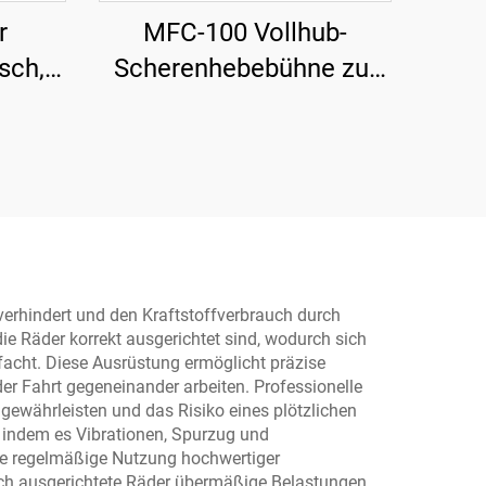
r
MFC-100 Vollhub-
sch,
Scherenhebebühne zur
tung
Verwendung mit
0
Luftkompressor
verhindert und den Kraftstoffverbrauch durch
die Räder korrekt ausgerichtet sind, wodurch sich
facht. Diese Ausrüstung ermöglicht präzise
der Fahrt gegeneinander arbeiten. Professionelle
ewährleisten und das Risiko eines plötzlichen
 indem es Vibrationen, Spurzug und
Die regelmäßige Nutzung hochwertiger
ch ausgerichtete Räder übermäßige Belastungen