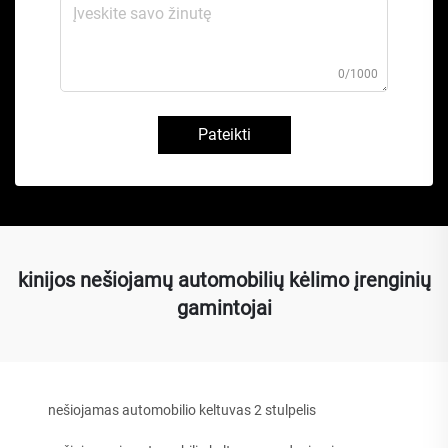
0/1000
Pateikti
kinijos nešiojamų automobilių kėlimo įrenginių
gamintojai
nešiojamas automobilio keltuvas 2 stulpelis