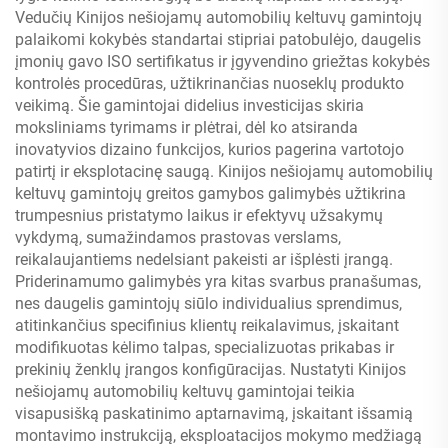
Vedučių Kinijos nešiojamų automobilių keltuvų gamintojų
palaikomi kokybės standartai stipriai patobulėjo, daugelis
įmonių gavo ISO sertifikatus ir įgyvendino griežtas kokybės
kontrolės procedūras, užtikrinančias nuoseklų produkto
veikimą. Šie gamintojai didelius investicijas skiria
moksliniams tyrimams ir plėtrai, dėl ko atsiranda
inovatyvios dizaino funkcijos, kurios pagerina vartotojo
patirtį ir eksplotacinę saugą. Kinijos nešiojamų automobilių
keltuvų gamintojų greitos gamybos galimybės užtikrina
trumpesnius pristatymo laikus ir efektyvų užsakymų
vykdymą, sumažindamos prastovas verslams,
reikalaujantiems nedelsiant pakeisti ar išplėsti įrangą.
Priderinamumo galimybės yra kitas svarbus pranašumas,
nes daugelis gamintojų siūlo individualius sprendimus,
atitinkančius specifinius klientų reikalavimus, įskaitant
modifikuotas kėlimo talpas, specializuotas prikabas ir
prekinių ženklų įrangos konfigūracijas. Nustatyti Kinijos
nešiojamų automobilių keltuvų gamintojai teikia
visapusišką paskatinimo aptarnavimą, įskaitant išsamią
montavimo instrukciją, eksploatacijos mokymo medžiagą