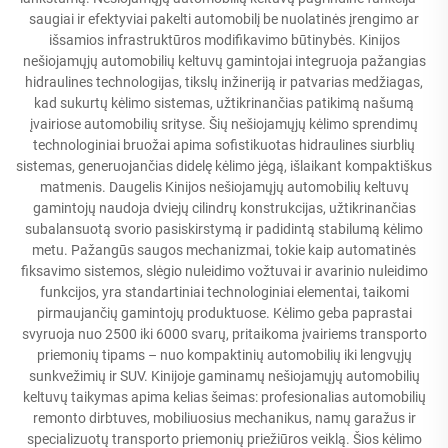
saugiai ir efektyviai pakelti automobilį be nuolatinės įrengimo ar
išsamios infrastruktūros modifikavimo būtinybės. Kinijos
nešiojamųjų automobilių keltuvų gamintojai integruoja pažangias
hidraulines technologijas, tikslų inžineriją ir patvarias medžiagas,
kad sukurtų kėlimo sistemas, užtikrinančias patikimą našumą
įvairiose automobilių srityse. Šių nešiojamųjų kėlimo sprendimų
technologiniai bruožai apima sofistikuotas hidraulines siurblių
sistemas, generuojančias didelę kėlimo jėgą, išlaikant kompaktiškus
matmenis. Daugelis Kinijos nešiojamųjų automobilių keltuvų
gamintojų naudoja dviejų cilindrų konstrukcijas, užtikrinančias
subalansuotą svorio pasiskirstymą ir padidintą stabilumą kėlimo
metu. Pažangūs saugos mechanizmai, tokie kaip automatinės
fiksavimo sistemos, slėgio nuleidimo vožtuvai ir avarinio nuleidimo
funkcijos, yra standartiniai technologiniai elementai, taikomi
pirmaujančių gamintojų produktuose. Kėlimo geba paprastai
svyruoja nuo 2500 iki 6000 svarų, pritaikoma įvairiems transporto
priemonių tipams – nuo kompaktinių automobilių iki lengvųjų
sunkvežimių ir SUV. Kinijoje gaminamų nešiojamųjų automobilių
keltuvų taikymas apima kelias šeimas: profesionalias automobilių
remonto dirbtuves, mobiliuosius mechanikus, namų garažus ir
specializuotų transporto priemonių priežiūros veiklą. Šios kėlimo