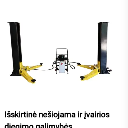
Išskirtinė nešiojama ir įvairios
diegimo galimybės