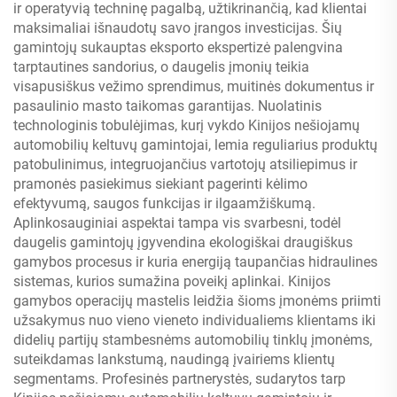
ir operatyvią techninę pagalbą, užtikrinančią, kad klientai
maksimaliai išnaudotų savo įrangos investicijas. Šių
gamintojų sukauptas eksporto ekspertizė palengvina
tarptautines sandorius, o daugelis įmonių teikia
visapusiškus vežimo sprendimus, muitinės dokumentus ir
pasaulinio masto taikomas garantijas. Nuolatinis
technologinis tobulėjimas, kurį vykdo Kinijos nešiojamų
automobilių keltuvų gamintojai, lemia reguliarius produktų
patobulinimus, integruojančius vartotojų atsiliepimus ir
pramonės pasiekimus siekiant pagerinti kėlimo
efektyvumą, saugos funkcijas ir ilgaamžiškumą.
Aplinkosauginiai aspektai tampa vis svarbesni, todėl
daugelis gamintojų įgyvendina ekologiškai draugiškus
gamybos procesus ir kuria energiją taupančias hidraulines
sistemas, kurios sumažina poveikį aplinkai. Kinijos
gamybos operacijų mastelis leidžia šioms įmonėms priimti
užsakymus nuo vieno vieneto individualiems klientams iki
didelių partijų stambesnėms automobilių tinklų įmonėms,
suteikdamas lankstumą, naudingą įvairiems klientų
segmentams. Profesinės partnerystės, sudarytos tarp