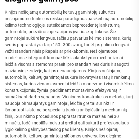
Kinijos nešiojamų automobilių keltuvų gamintojų sukurtos
nešiojamumo funkcijos reiškia paradigmos pasikeitimą automobilių
kėlimo technologijoje, suteikdamos beprecedentę lankstumą
automobilių priežiūros operacijoms įvairiose aplinkose. Šie
gamintojai sukūrė lengvus, tačiau patvarius kėlimo sistemas, kurių
svoris paprastai yra tarp 150–300 svarų, todėl jas galima lengvai
vežti standartiniais pikapais ar priekabomis. Nešiojamuose
modeliuose integruoti kompaktiški sulankstymo mechanizmai
leidžia visoms sistemoms praeiti pro standartines duris ir saugoti
mažiausioje erdvėje, kai jos nenaudojamos. Kinijos nešiojamų
automobilių keltuvų gamintojai sukūrė inovatyvias ratų ir rankenų
sistemas, kurios vienam asmeniui leidžia manevruoti visomis kėlimo
konstrukcijomis, žymiai padidinant montavimo efektyvumą ir
sumažinant darbo sąnaudas. Vieningos konstrukcijos metodą, kurį
naudoja pirmaujantys gamintojai, leidžia greitai surinkti ir
išmontuoti sistemą be specialių įrankių ar išplėstinių mechaninių
žinių. Surinkimo procedūros paprastai trunka mažiau nei 30
minučių, todėl mobilūs meistrai greitai gali sukurti profesionalaus
lygio kėlimo galimybes tiesiog pas klientą. Kinijos nešiojamų
automobilių keltuvų gamintojų siūlomos universalios diegimo