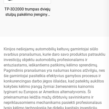
TP-3D2000 trumpas dviejų
stulpų pakėlimo įrenginys
su rankiniu dviskaitos
išleidimu
Kinijos nešiojamų automobilių keltuvų gamintojai siūlo
svarbius pranašumus, kurie daro savo produktus patraukliu
investicijų objektu automobilių profesionalams ir
entuziastams, ieškantiems patikimų kėlimo sprendimų.
Pagrindinis pranašumas yra našumas kainos atžvilgiu, nes
šie gamintojai pasitelkia efektyvius gamybos procesus ir
konkurencingas darbo jėgos išlaidas, kad pateiktų aukštos
kokybės kėlimo įrangą žymiai žemesnėmis kainomis
lyginant su Europos ar Amerikos alternatyvomis. Ši
prieinamumas leidžia mažų dirbtuvių savininkams ir
nepriklausomiems mechanikams pasiekti profesionalaus
lygio kėlimo technologiją be didelių kapitalo investicijų.