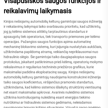
Visapusiškos saugos funkcijos ir
reikalavimų laikymasis
Kinijos nešiojamų automobilių keltuvų gamintojai saugos inžineriją
ir reikalavimų laikymąsi laiko svarbiausiu prioritetu, kad užtikrintų,
jog jų kėlimo sistemos atitiktų tarptautinius standartus ir
apsaugotų tiek operatorius, tiek transporto priemones per kėlimo
operacijas. Pažangios saugos funkcijos apima automatinę
mechaninę blokavimo sistemą, kuri įsijungia nustatytais aukščiais,
užtikrindama papildomą atramą, veikiančią nepriklausomai nuo
hidraulinio slėgio. Šie gamintojai taiko daugiapakopius saugos
protokolus, įskaitant patikrinimus prieš kėlimą, operatorių mokymo
reikalavimus ir reguliarius techninės priežiūros grafikus, kurie
maksimaliai padidina eksploatacinę saugą. Kinijos nešiojamų
automobilių keltuvų gamintojų naudojama konstrukcinė inžinerija
taiko saugos koeficientus, viršijančius pramonės standartus,
užtikrindama, kad kėlimo sistemos išlaikytų struktūrinį vientisumą
net esant maksimaliai apkrovai. Avarinės nuleidimo sistemos
užtikrina kontroliuojamą nuleidimą esant energijos tiekimo
nutrūkimui ar hidraulinės sistemos gedimams, neleisdamos
pavojingoms laisvojo kritimo situacijoms. Vizuali ir garso įspėjimo