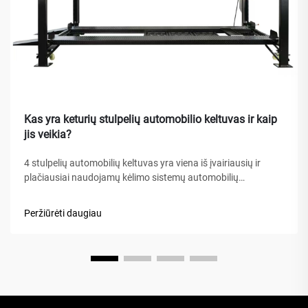
Kas yra keturių stulpelių automobilio keltuvas ir kaip
jis veikia?
4 stulpelių automobilių keltuvas yra viena iš įvairiausių ir
plačiausiai naudojamų kėlimo sistemų automobilių
aptarnavimo įrengimuose, namų garažuose bei komercinėse
dirbtuvėse visame pasaulyje. Skirtingai nuo tradicinių
Peržiūrėti daugiau
hidraulinių keliamųjų ar žirklinių keltuvų, šis mechaninis
stebuklas...