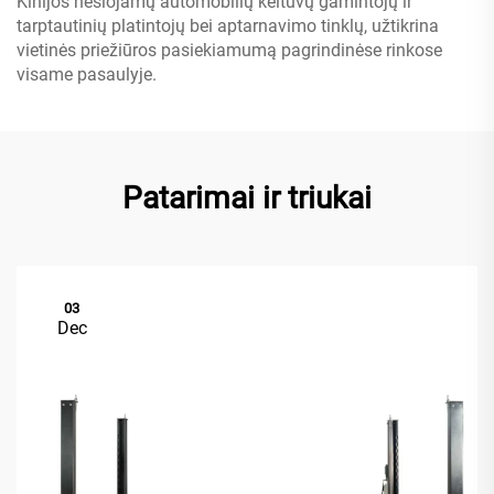
Kinijos nešiojamų automobilių keltuvų gamintojų ir
tarptautinių platintojų bei aptarnavimo tinklų, užtikrina
vietinės priežiūros pasiekiamumą pagrindinėse rinkose
visame pasaulyje.
Patarimai ir triukai
03
Dec