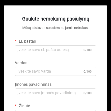
Gaukite nemokamą pasiūlymą
Mūsų atstovas susisieks su jumis netrukus.
El. paštas
0/100
Vardas
0/100
Įmonės pavadinimas
0/200
Žinutė