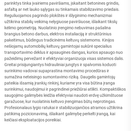
parinktys tinka įvairiems paviršiams, įskaitant betonines grindis,
asfaltą ar net lauko sąlygas su tinkamais stabilizavimo priedais.
Reguliuojamos pagrindo plokštės ir išlyginimo mechanizmai
užtikrina stabilų veikimą nelygiuose paviršiuose, išlaikant tikslų
kėlimo geometriją. Nuolatinio įrengimo nebuvimas pašalina
brangius betono darbus, elektros instaliaciją ir struktūrinius
pakeitimus, būdingus tradicinėms keltuvų sistemoms. Kinijos
nešiojamų automobilių keltuvų gamintojai sukūrė specialius
transportavimo dėklus ir apsaugines dangas, kurios apsaugo nuo
pažeidimų pervežant ir efektyviai organizuoja visas sistemos dalis.
Greitai prisijungiantys hidrauliniai jungtys ir spalvomis koduoti
surinkimo vadovai supaprastina montavimo procedūras ir
sumažina neteisingo sumontavimo riziką. Daugelis gamintojų
pateikia išsamią įrankių rinkinį, kuriame yra visa būtina įranga
surinkimui, naudojimui ir pagrindinei priežiūrai atlikti. Kompaktiškos
saugojimo galimybės leidžia efektyviai naudoti erdvę užkimštuose
garažuose, kur nuolatinis keltuvo įrengimas būtų neprotingas.
Profesionalaus lygio ratukai ir stabilizuojančios atramos užtikrina
patikimą pozicionavimą, išlaikant galimybę perkelti įrangą, kai
keičiasi eksploatacijos poreikiai.