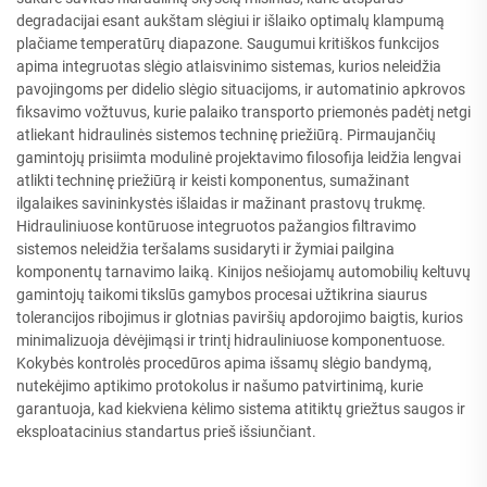
degradacijai esant aukštam slėgiui ir išlaiko optimalų klampumą
plačiame temperatūrų diapazone. Saugumui kritiškos funkcijos
apima integruotas slėgio atlaisvinimo sistemas, kurios neleidžia
pavojingoms per didelio slėgio situacijoms, ir automatinio apkrovos
fiksavimo vožtuvus, kurie palaiko transporto priemonės padėtį netgi
atliekant hidraulinės sistemos techninę priežiūrą. Pirmaujančių
gamintojų prisiimta modulinė projektavimo filosofija leidžia lengvai
atlikti techninę priežiūrą ir keisti komponentus, sumažinant
ilgalaikes savininkystės išlaidas ir mažinant prastovų trukmę.
Hidrauliniuose kontūruose integruotos pažangios filtravimo
sistemos neleidžia teršalams susidaryti ir žymiai pailgina
komponentų tarnavimo laiką. Kinijos nešiojamų automobilių keltuvų
gamintojų taikomi tikslūs gamybos procesai užtikrina siaurus
tolerancijos ribojimus ir glotnias paviršių apdorojimo baigtis, kurios
minimalizuoja dėvėjimąsi ir trintį hidrauliniuose komponentuose.
Kokybės kontrolės procedūros apima išsamų slėgio bandymą,
nutekėjimo aptikimo protokolus ir našumo patvirtinimą, kurie
garantuoja, kad kiekviena kėlimo sistema atitiktų griežtus saugos ir
eksploatacinius standartus prieš išsiunčiant.