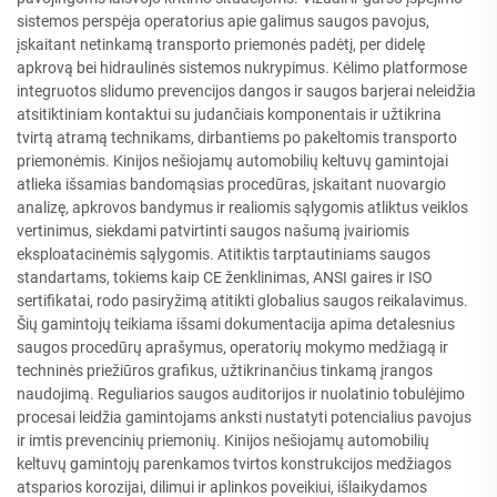
sistemos perspėja operatorius apie galimus saugos pavojus,
įskaitant netinkamą transporto priemonės padėtį, per didelę
apkrovą bei hidraulinės sistemos nukrypimus. Kėlimo platformose
integruotos slidumo prevencijos dangos ir saugos barjerai neleidžia
atsitiktiniam kontaktui su judančiais komponentais ir užtikrina
tvirtą atramą technikams, dirbantiems po pakeltomis transporto
priemonėmis. Kinijos nešiojamų automobilių keltuvų gamintojai
atlieka išsamias bandomąsias procedūras, įskaitant nuovargio
analizę, apkrovos bandymus ir realiomis sąlygomis atliktus veiklos
vertinimus, siekdami patvirtinti saugos našumą įvairiomis
eksploatacinėmis sąlygomis. Atitiktis tarptautiniams saugos
standartams, tokiems kaip CE ženklinimas, ANSI gaires ir ISO
sertifikatai, rodo pasiryžimą atitikti globalius saugos reikalavimus.
Šių gamintojų teikiama išsami dokumentacija apima detalesnius
saugos procedūrų aprašymus, operatorių mokymo medžiagą ir
techninės priežiūros grafikus, užtikrinančius tinkamą įrangos
naudojimą. Reguliarios saugos auditorijos ir nuolatinio tobulėjimo
procesai leidžia gamintojams anksti nustatyti potencialius pavojus
ir imtis prevencinių priemonių. Kinijos nešiojamų automobilių
keltuvų gamintojų parenkamos tvirtos konstrukcijos medžiagos
atsparios korozijai, dilimui ir aplinkos poveikiui, išlaikydamos