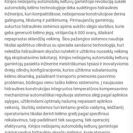
Kinijos nešiojamų automobilių keltuvų gamintojai revoliuciją sukėlė
automobilių kėlimo technologijoje dėka sudėtingos hidraulinės
inžinerijos, kuri kompaktiškose, nešiojamose konstrukcijose derina
galingumą, tikslumą ir patikimumą. Pirmaujančių gamintojų
sukurtos hidraulinės sistemos apima aukšto slėgio siurblius, kurie
geba generuoti kėlimo jėgą, viršijančią 6 000 svarų, išlaikant
nepaprastai sklandžią veikimą. Šios pažangios sistemos naudoja
tiksliai apdirbtus cilindrus su specialia sandaros technologija, kuri
neleidžia hidrauliniam skysčiui nutekėti ir užtikrina nuoseklų veikimą
ilgą eksploatavimo laikotarpį. Kinijos nešiojamų automobilių keltuvų
gamintojų pasiekta inžinerinė meistriškumas tęsiasi ir inovatyviomis
dviejų cilindrų konfigūracijomis, kurios užtikrina subalansuotą
kėlimo dinamiką, pašalinant transporto priemonės pasvirimo
problemas, būdingas vieno taško kėlimo sistemoms. Į naujausias
hidraulines konstrukcijas integruotos temperatūros kompensavimo
mechanizmai automatiškai reguliuoja sistemos slėgį pagal aplinkos
sąlygas, užtikrindami optimalų našumą nepaisant aplinkos
veiksnių. Siurblių sistemos turi kintamo greičio valdymą, leidžiantį
operatoriams tiksliai derinti kėlimo greitį pagal specifinius
reikalavimus, taip padidinant tiek saugumą, tiek operacinį
efektyvumą. Kinijos nešiojamų automobilių keltuvų gamintojai
sukūrė savitus hidraulinių skysčių mišinius, kurie atsparūs