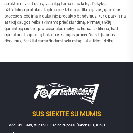
struktūrinį vientisumą visą ilgą tarnavimo laiką. Kokybės
užtikrinimo protokolai apima medžiagų patikrą gavus, gamybos
proceso stebėjimą ir galutinio produkto bandymus, kurie patvirtina
atitiktį saugos reikalavimams prieš siuntimą. Pirmaujančių
gamintojų siūlomi profesionalūs mokymo kursai užtikrina, kad
operatoriai suprastų tinkamas saugos procedūras ir įrangos
ribojimus, ženkliai sumažindami nelaimingų atsitikimų riziką.
SUSISIEKITE SU MUMIS
Add: No. 1899, Xupanlu, Jiading rajonas, Šanchajus, Kinija