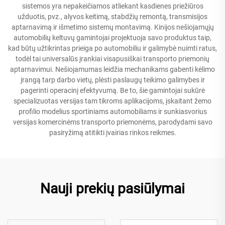
sistemos yra nepakeičiamos atliekant kasdienes priežiūros
užduotis, pvz., alyvos keitimą, stabdžių remontą, transmisijos
aptarnavimą ir išmetimo sistemų montavimą. Kinijos nešiojamųjų
automobilių keltuvų gamintojai projektuoja savo produktus taip,
kad būtų užtikrintas prieiga po automobiliu ir galimybė nuimti ratus,
todėl tai universalūs įrankiai visapusiškai transporto priemonių
aptarnavimui. Nešiojamumas leidžia mechanikams gabenti kėlimo
įrangą tarp darbo vietų, plėsti paslaugų teikimo galimybes ir
pagerinti operacinį efektyvumą. Be to, šie gamintojai sukūrė
specializuotas versijas tam tikroms aplikacijoms, įskaitant žemo
profilio modelius sportiniams automobiliams ir sunkiasvorius
versijas komercinėms transporto priemonėms, parodydami savo
pasiryžimą atitikti įvairias rinkos reikmes.
Nauji prekių pasiūlymai