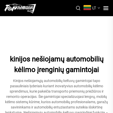
LT
kinijos nešiojamų automobilių
kėlimo įrenginių gamintojai
Kinijos nešiojamųjų automobilių keltuvų gamintojai tapo
pasauliniais lyderiais kuriant inovatyvius automobilių kėlimo
sprendimus, kurie pakeičia transporto priemonių priežiūros ir
remonto operacijas. Šie gamintojai specializuojasi lengvų, mobilų
kėlimo sistemų kūrime, kurios automobilių profesionalams, garažų
savininkams ir automobilių entuziastams suteikia išskirtinę
lankstumą. Nešiojamųjų automobilių keltuvų pagrindinė funkcija –