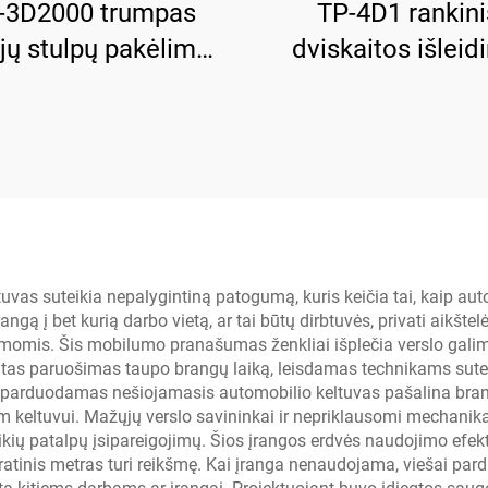
-3D2000 trumpas
TP-4D1 rankini
jų stulpų pakėlimo
dviskaitos išlei
nginys su rankiniu
hidraulinis pakė
skaitos išleidimu
įrenginys
s suteikia nepalygintiną patogumą, kuris keičia tai, kaip autom
rangą į bet kurią darbo vietą, ar tai būtų dirbtuvės, privati aikš
temomis. Šis mobilumo pranašumas ženkliai išplečia verslo gali
eitas paruošimas taupo brangų laiką, leisdamas technikams sutel
 parduodamas nešiojamasis automobilio keltuvas pašalina brang
 keltuvui. Mažųjų verslo savininkai ir nepriklausomi mechanikai
alaikių patalpų įsipareigojimų. Šios įrangos erdvės naudojimo e
ratinis metras turi reikšmę. Kai įranga nenaudojama, viešai p