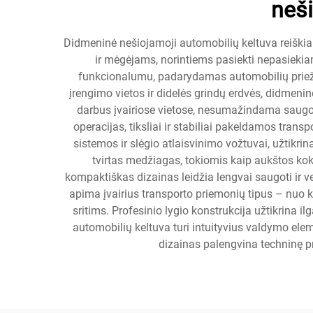
neš
Didmeninė nešiojamoji automobilių keltuva reiškia
ir mėgėjams, norintiems pasiekti nepasieki
funkcionalumu, padarydamas automobilių priežiūr
įrengimo vietos ir didelės grindų erdvės, didmeni
darbus įvairiose vietose, nesumažindama saugos 
operacijas, tiksliai ir stabiliai pakeldamos tr
sistemos ir slėgio atlaisvinimo vožtuvai, užtik
tvirtas medžiagas, tokiomis kaip aukštos kok
kompaktiškas dizainas leidžia lengvai saugoti ir v
apima įvairius transporto priemonių tipus – nuo k
sritims. Profesinio lygio konstrukcija užtikrina 
automobilių keltuva turi intuityvius valdymo el
dizainas palengvina techninę p