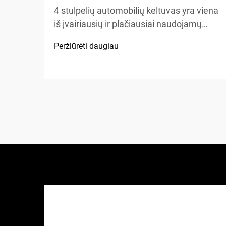
4 stulpelių automobilių keltuvas yra viena
iš įvairiausių ir plačiausiai naudojamų
kėlimo sistemų automobilių aptarnavimo
Peržiūrėti daugiau
įrengimuose, namų garažuose bei
komercinėse dirbtuvėse visame
pasaulyje. Skirtingai nuo tradicinių
hidraulinių keliamųjų ar žirklinių keltuvų,
šis mechaninis stebuklas...