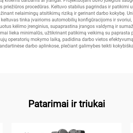
 kitiems darbams ar įrangai. Projektuojant buvo įdiegtos saugo
nes priežiūros procedūras. Keltuvo stabilus pagrindas ir patikim
ažinant nelaimingų atsitikimų riziką ir gerinant darbo kokybę. 
ltuvas tinka įvairioms automobilių konfigūracijoms ir svoriui, 
zuotus kėlimo įrenginius, supaprastina įrangos valdymą ir sumaži
mai lieka minimalūs, užtikrinant patikimą veikimą su paprasta
ujų operatorių mokymo laiką, padidina darbo vietos efektyvum
andartinėse darbo aplinkose, plečiant galimybes teikti kokybiš
Patarimai ir triukai