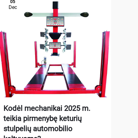
05
1
Dec
De
Kodėl mechanikai 2025 m.
Kai
teikia pirmenybę keturių
aut
stulpelių automobilio
gar