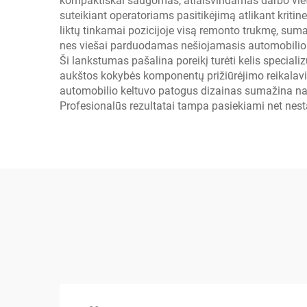
kompaktiškai saugomas, atlaisvindamas darbo vietą
suteikiant operatoriams pasitikėjimą atlikant kriti
liktų tinkamai pozicijoje visą remonto trukmę, sum
nes viešai parduodamas nešiojamasis automobilio ke
Ši lankstumas pašalina poreikį turėti kelis speciali
aukštos kokybės komponentų prižiūrėjimo reikalavi
automobilio keltuvo patogus dizainas sumažina na
Profesionalūs rezultatai tampa pasiekiami net nest