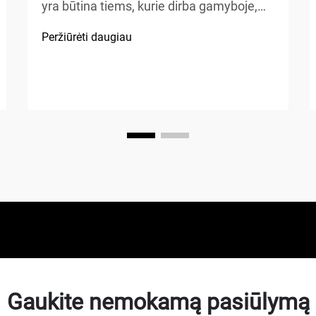
yra būtina tiems, kurie dirba gamyboje,
automobilių remonte, statybose ar atlieka
Peržiūrėti daugiau
namų patobulinimo projektus. Oro
kompresorius – tai universalus
mechaninis prietaisas, kuris energiją
paverčia potencialia energija...
Gaukite nemokamą pasiūlymą