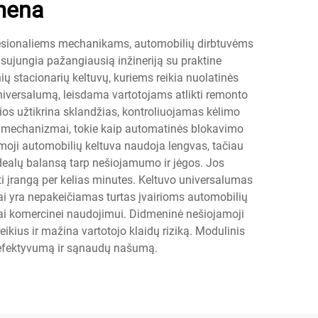
mena
rofesionaliems mechanikams, automobilių dirbtuvėms
ujungia pažangiausią inžineriją su praktine
ų stacionarių keltuvų, kuriems reikia nuolatinės
universalumą, leisdama vartotojams atlikti remonto
ios užtikrina sklandžias, kontroliuojamas kėlimo
os mechanizmai, tokie kaip automatinės blokavimo
moji automobilių keltuva naudoja lengvas, tačiau
idealų balansą tarp nešiojamumo ir jėgos. Jos
ti įrangą per kelias minutes. Keltuvo universalumas
tai yra nepakeičiamas turtas įvairioms automobilių
nčiai komercinei naudojimui. Didmeninė nešiojamoji
ius ir mažina vartotojo klaidų riziką. Modulinis
o efektyvumą ir sąnaudų našumą.