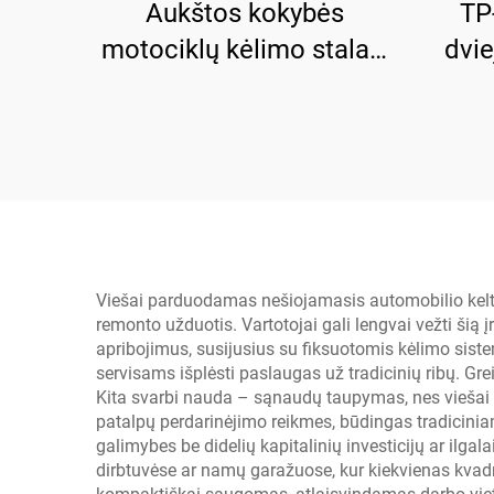
Aukštos kokybės
TP
motociklų kėlimo stalas,
dvie
garažo įranga TP04157-
įre
DM-2275
dvi
Viešai parduodamas nešiojamasis automobilio keltuva
remonto užduotis. Vartotojai gali lengvai vežti šią į
apribojimus, susijusius su fiksuotomis kėlimo sis
servisams išplėsti paslaugas už tradicinių ribų. Gr
Kita svarbi nauda – sąnaudų taupymas, nes viešai
patalpų perdarinėjimo reikmes, būdingas tradiciniam
galimybes be didelių kapitalinių investicijų ar ilg
dirbtuvėse ar namų garažuose, kur kiekvienas kvad