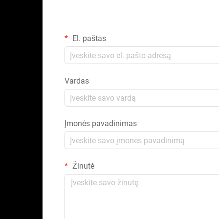
El. paštas
Vardas
Įmonės pavadinimas
Žinutė