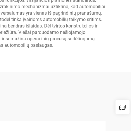
s funkcijos, viršijančios pramonės standartus,
i užrakinimo mechanizmai užtikrina, kad automobiliai
Universalumas yra vienas iš pagrindinių pranašumų,
todėl tinka įvairioms automobilių taikymo sritims.
na bendras išlaidas. Dėl tvirtos konstrukcijos ir
 priežiūra. Viešai parduodamo nešiojamojo
ą ir sumažina operacinių procesų sudėtingumą.
kas automobilių paslaugas.