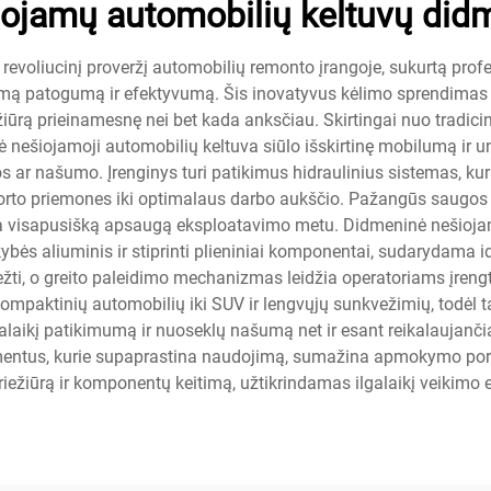
iojamų automobilių keltuvų did
 revoliucinį proveržį automobilių remonto įrangoje, sukurtą p
amą patogumą ir efektyvumą. Šis inovatyvus kėlimo sprendimas s
ą prieinamesnę nei bet kada anksčiau. Skirtingai nuo tradicini
nė nešiojamoji automobilių keltuva siūlo išskirtinę mobilumą ir 
ar našumo. Įrenginys turi patikimus hidraulinius sistemas, kur
ansporto priemones iki optimalaus darbo aukščio. Pažangūs saug
rina visapusišką apsaugą eksploatavimo metu. Didmeninė nešioja
ybės aliuminis ir stiprinti plieniniai komponentai, sudarydama 
ežti, o greito paleidimo mechanizmas leidžia operatoriams įreng
ompaktinių automobilių iki SUV ir lengvųjų sunkvežimių, todėl 
ilgalaikį patikimumą ir nuoseklų našumą net ir esant reikalauja
ementus, kurie supaprastina naudojimą, sumažina apmokymo poreik
riežiūrą ir komponentų keitimą, užtikrindamas ilgalaikį veikim