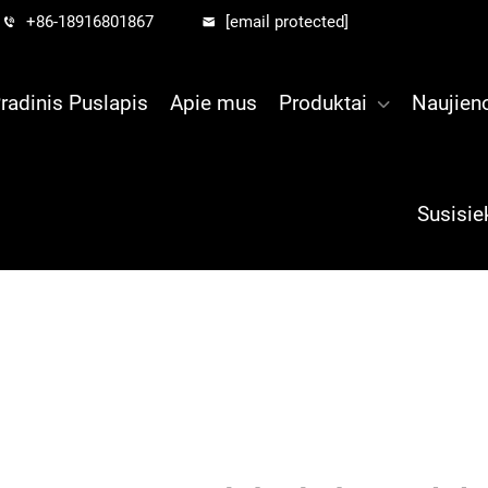
+86-18916801867
[email protected]
radinis Puslapis
Apie mus
Produktai
Naujien
Susisie