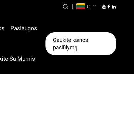
|
LT
os
Paslaugos
Gaukite kainos
pasiūlymą
kite Su Mumis