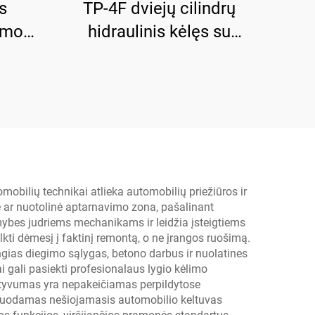
s
TP-4F dviejų cilindrų
dimo
hidraulinis kėlęs su
limo
stiprinta pagrindo
plokšte
obilių technikai atlieka automobilių priežiūros ir
telė ar nuotolinė aptarnavimo zona, pašalinant
mybes judriems mechanikams ir leidžia įsteigtiems
kti dėmesį į faktinį remontą, o ne įrangos ruošimą.
ias diegimo sąlygas, betono darbus ir nuolatines
 gali pasiekti profesionalaus lygio kėlimo
fektyvumas yra nepakeičiamas perpildytose
arduodamas nešiojamasis automobilio keltuvas